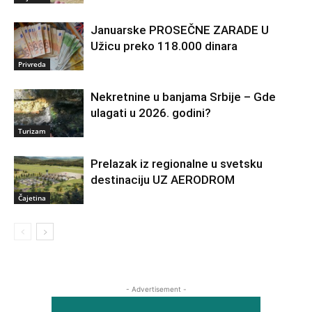
Januarske PROSEČNE ZARADE U
Užicu preko 118.000 dinara
Privreda
Nekretnine u banjama Srbije – Gde
ulagati u 2026. godini?
Turizam
Prelazak iz regionalne u svetsku
destinaciju UZ AERODROM
Čajetina
- Advertisement -