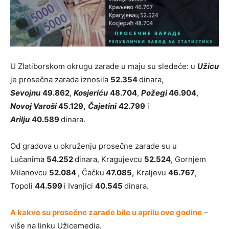
U Zlatiborskom okrugu zarade u maju su sledeće: u
Užicu
je prosečna zarada iznosila
52.354
dinara,
Sevojnu
49.862
,
Kosjeriću
48.704
,
Požegi
46.904
,
Novoj Varoši
45.129,
Čajetini
42.799
i
Arilju
40.589
dinara.
Od gradova u okruženju prosečne zarade su u
Lučanima
54.252
dinara, Kragujevcu
52.524
, Gornjem
Milanovcu
52.084
, Čačku
47.085,
Kraljevu
46.767
,
Topoli
44.599
i Ivanjici
40.545
dinara.
A kakve su prosečne zarade bile u aprilu ove godine
–
više na linku Užicemedia.