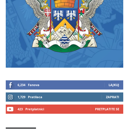
6,234
Fanova
LAJKUJ
1,729
Pratilaca
ZAPRATI
423
Pretplatnici
PRETPLATITE SE