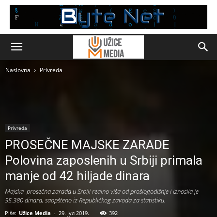
Naslovna
Privreda
Privreda
PROSEČNE MAJSKE ZARADE
Polovina zaposlenih u Srbiji primala
manje od 42 hiljade dinara
Majska, prosečna zarada u Srbiji realno viša od prošlogodišnje i iznosila je
55.380 dinara, saopšteno iz Republičkog zavoda za statistiku.
Piše:
Užice Media
-
29. јул 2019.
392