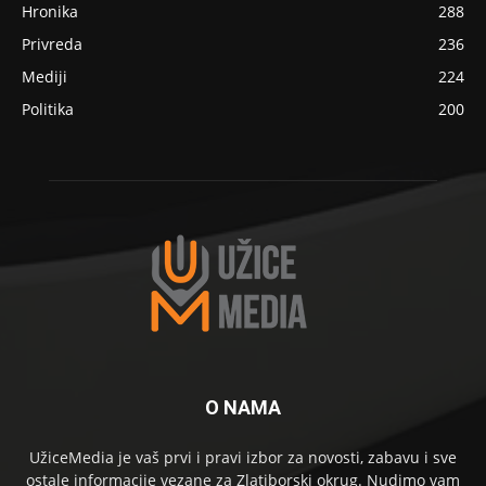
Hronika
288
Privreda
236
Mediji
224
Politika
200
O NAMA
UžiceMedia je vaš prvi i pravi izbor za novosti, zabavu i sve
ostale informacije vezane za Zlatiborski okrug. Nudimo vam