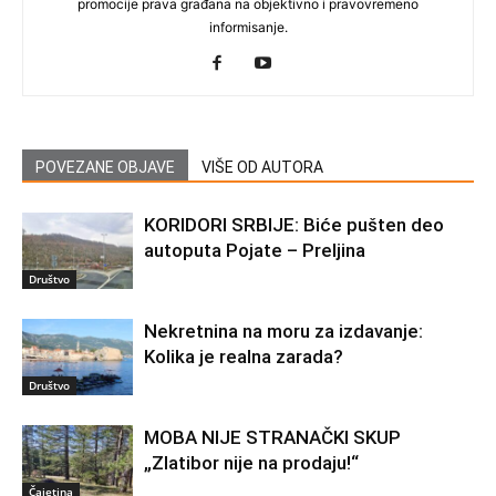
promocije prava građana na objektivno i pravovremeno
informisanje.
POVEZANE OBJAVE
VIŠE OD AUTORA
KORIDORI SRBIJE: Biće pušten deo
autoputa Pojate – Preljina
Društvo
Nekretnina na moru za izdavanje:
Kolika je realna zarada?
Društvo
MOBA NIJE STRANAČKI SKUP
„Zlatibor nije na prodaju!“
Čajetina