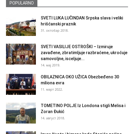
POPULARNO
SVETI LUKA LUČINDAN Srpska slava i veliki
hrišćanski praznik
31. октобар 2018.
SVETI VASILIJE OSTROŠKI – Izmiruje
zavađene, zbratimljuje razbraćene, ukroćuje
samovoljne, isceljuje...
14. мај 2019.
OBILAZNICA OKO UŽICA Obezbeđeno 30
miliona evra
11. март 2022.
TOMETINO POLJE Iz Londona stigli Melisa i
Zoran Đukić
14. август 2018.