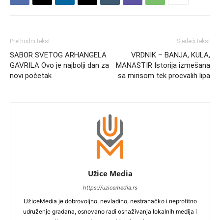
Prethodni tekst
Sledeći tekst
SABOR SVETOG ARHANGELA
VRDNIK – BANJA, KULA,
GAVRILA Ovo je najbolji dan za
MANASTIR Istorija izmešana
novi početak
sa mirisom tek procvalih lipa
Užice Media
https://uzicemedia.rs
UžiceMedia je dobrovoljno, nevladino, nestranačko i neprofitno
udruženje građana, osnovano radi osnaživanja lokalnih medija i