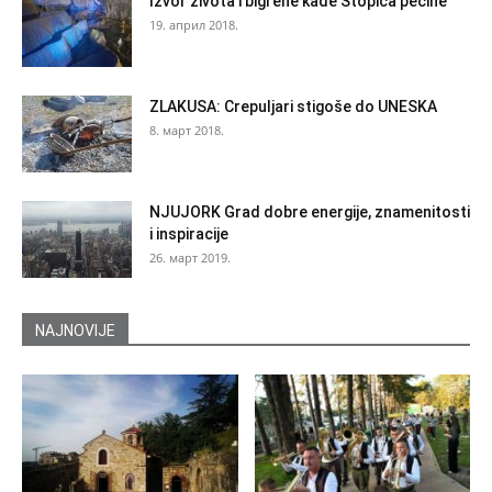
Izvor života i bigrene kade Stopića pećine
19. април 2018.
ZLAKUSA: Crepuljari stigoše do UNESKA
8. март 2018.
NJUJORK Grad dobre energije, znamenitosti
i inspiracije
26. март 2019.
NAJNOVIJE