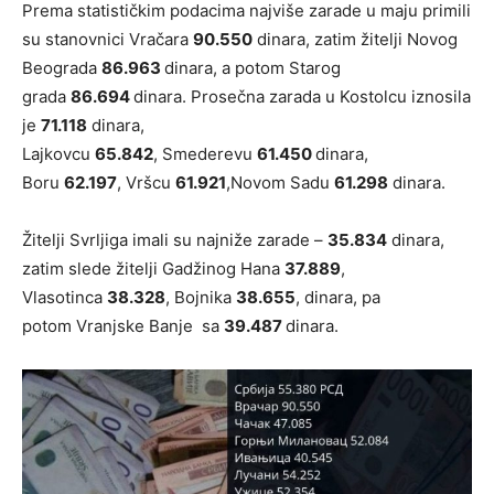
Prema statističkim podacima najviše zarade u maju primili
su stanovnici Vračara
90.550
dinara, zatim žitelji Novog
Beograda
86.963
dinara, a potom Starog
grada
86.694
dinara. Prosečna zarada u Kostolcu iznosila
je
71.118
dinara,
Lajkovcu
65.842
, Smederevu
61.450
dinara,
Boru
62.197
, Vršcu
61.921
,Novom Sadu
61.298
dinara.
Žitelji Svrljiga imali su najniže zarade –
35.834
dinara,
zatim slede žitelji Gadžinog Hana
37.889
,
Vlasotinca
38.328
, Bojnika
38.655
, dinara, pa
potom Vranjske Banje sa
39.487
dinara.