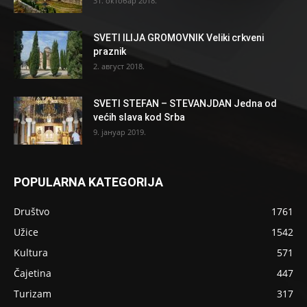
31. октобар 2018.
SVETI ILIJA GROMOVNIK Veliki crkveni
praznik
2. август 2018.
SVETI STEFAN – STEVANJDAN Jedna od
većih slava kod Srba
9. јануар 2019.
POPULARNA KATEGORIJA
Društvo
1761
Užice
1542
Kultura
571
Čajetina
447
Turizam
317