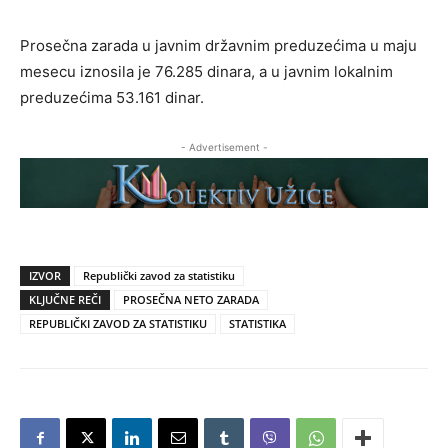
Prosečna zarada u javnim državnim preduzećima u maju
mesecu iznosila je 76.285 dinara, a u javnim lokalnim
preduzećima 53.161 dinar.
- Advertisement -
IZVOR
Republički zavod za statistiku
KLJUČNE REČI
PROSEČNA NETO ZARADA
REPUBLIČKI ZAVOD ZA STATISTIKU
STATISTIKA