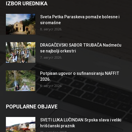
IZBOR UREDNIKA
Sveta Petka Paraskeva pomaže bolesne i
siromašne
8. август 2026.
DRAGAČEVSKI SABOR TRUBAČA Nadmeću
se najbolji orkestri
7. август 2026.
Potpisan ugovor o sufinansiranju NAFFIT
2026.
6. август 2026.
POPULARNE OBJAVE
SVETI LUKA LUČINDAN Srpska slava i veliki
hrišćanski praznik