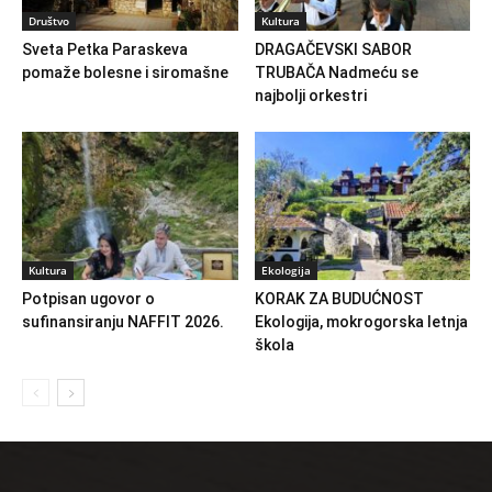
Društvo
Kultura
Sveta Petka Paraskeva
DRAGAČEVSKI SABOR
pomaže bolesne i siromašne
TRUBAČA Nadmeću se
najbolji orkestri
Kultura
Ekologija
Potpisan ugovor o
KORAK ZA BUDUĆNOST
sufinansiranju NAFFIT 2026.
Ekologija, mokrogorska letnja
škola