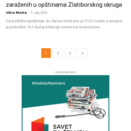
zaraženih u opštinama Zlatiborskog okruga
Užice Media
-
9. мај 2020.
Od početka epidemije do danas testirano je 2123 osobe a ukupno
je potvrđen 151 slučaj infekcije novim koronavirusom.
1
2
3
- Advertisement -