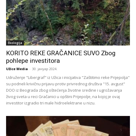
Ekologija
KORITO REKE GRAČANICE SUVO Zbog
pohlepe investitora
Užice Media
-
30. јануар 2024.
Udruženje "Libergraf" iz Užica i inicijativa "Zaštitimo reke Prijepolja"
su podneli krivičnu prijavu protiv privrednog društva "15. avgust"
DOO iz Beograda zbog oštećenja životne sredine i ugrožavanja
živog sveta u reci Gračanici u opštini Prijepolje, na kojoj je ovaj
investitor izgradio tri male hidroelektrane u nizu.