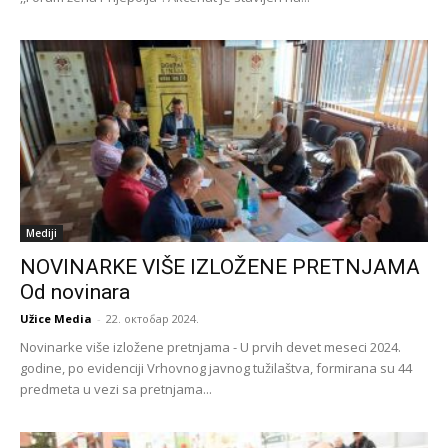
Mediji
NOVINARKE VIŠE IZLOŽENE PRETNJAMA
Od novinara
Užice Media
-
22. октобар 2024.
Novinarke više izložene pretnjama - U prvih devet meseci 2024.
godine, po evidenciji Vrhovnog javnog tužilaštva, formirana su 44
predmeta u vezi sa pretnjama...