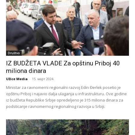
Društvo
IZ BUDŽETA VLADE Za opštinu Priboj 40
miliona dinara
Užice Media
-
15. март 2024.
Ministar za ravnomerni regionalni razvoj Edin Đerlek posetio je
opštinu Priboj i najavio dalja ulaganja u infrastrukturu. Ove godine
iz budžeta Republike Srbije opredeljeno je 315 miliona dinara za
podsticanje ravnomernog regionalnog razvoja u Srbiji.