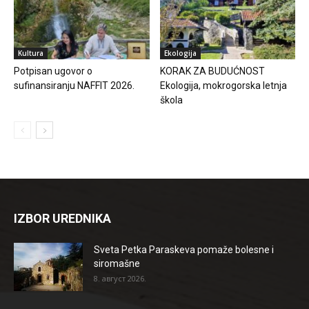
Kultura
Ekologija
Potpisan ugovor o
KORAK ZA BUDUĆNOST
sufinansiranju NAFFIT 2026.
Ekologija, mokrogorska letnja
škola
IZBOR UREDNIKA
Sveta Petka Paraskeva pomaže bolesne i
siromašne
8. август 2026.