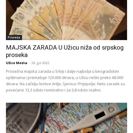
Privreda
MAJSKA ZARADA U Užicu niža od srpskog
proseka
Užice Media
-
26. јул 2022.
Prosečna majska zarada u Srbiji i dalje najbolja u beogradskim
opštinama i premašuje 120.000 dinara, u Užicu nešto preko 68.000
dinara. Na začelju lestive Arilje, Sjenica i Prijepolje. Neto zarade su
povećane 13,3 odsto nominalno i za 3,8 odsto realno.