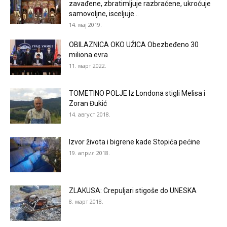
zavađene, zbratimljuje razbraćene, ukroćuje
samovoljne, isceljuje...
14. мај 2019.
OBILAZNICA OKO UŽICA Obezbeđeno 30
miliona evra
11. март 2022.
TOMETINO POLJE Iz Londona stigli Melisa i
Zoran Đukić
14. август 2018.
Izvor života i bigrene kade Stopića pećine
19. април 2018.
ZLAKUSA: Crepuljari stigoše do UNESKA
8. март 2018.