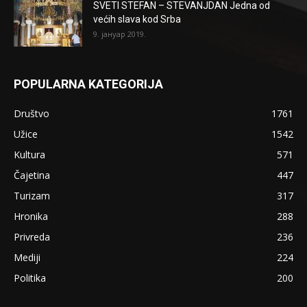
SVETI STEFAN – STEVANJDAN Jedna od
većih slava kod Srba
9. јануар 2019.
POPULARNA KATEGORIJA
Društvo
1761
Užice
1542
Kultura
571
Čajetina
447
Turizam
317
Hronika
288
Privreda
236
Mediji
224
Politika
200