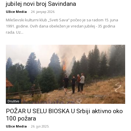
jubilej novi broj Savindana
Užice Media
-
24. јануар 2026.
Mileševski kulturni klub „Sveti Sava“ počeo je sa radom 15. juna
1991. godine. Ovih dana obeležen je vredan jubilej - 35 godina
rada. Uz...
Društvo
POŽAR U SELU BIOSKA U Srbiji aktivno oko
100 požara
Užice Media
-
26. јул 2025.