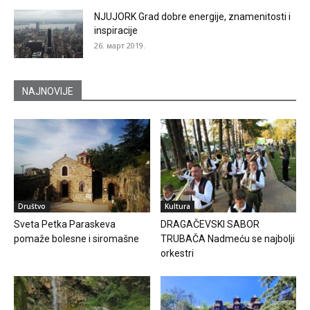
NJUJORK Grad dobre energije, znamenitosti i
inspiracije
26. март 2019.
NAJNOVIJE
Društvo
Kultura
Sveta Petka Paraskeva
DRAGAČEVSKI SABOR
pomaže bolesne i siromašne
TRUBAČA Nadmeću se najbolji
orkestri