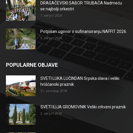
DRAGAČEVSKI SABOR TRUBAČA Nadmeću
se najbolji orkestri
7. август 2026.
Potpisan ugovor o sufinansiranju NAFFIT 2026.
6. август 2026.
POPULARNE OBJAVE
SVETI LUKA LUČINDAN Srpska slava i veliki
hrišćanski praznik
31. октобар 2018.
SVETI ILIJA GROMOVNIK Veliki crkveni praznik
2. август 2018.