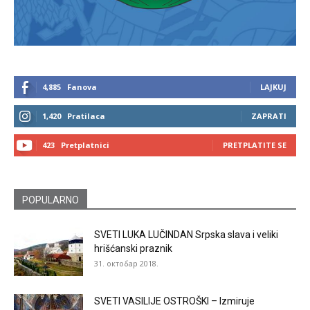
4,885
Fanova
LAJKUJ
1,420
Pratilaca
ZAPRATI
423
Pretplatnici
PRETPLATITE SE
POPULARNO
SVETI LUKA LUČINDAN Srpska slava i veliki
hrišćanski praznik
31. октобар 2018.
SVETI VASILIJE OSTROŠKI – Izmiruje