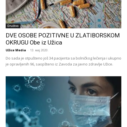
Društvo
DVE OSOBE POZITIVNE U ZLATIBORSKOM
OKRUGU Obe iz Užica
Užice Media
-
13. мај 2020.
Do sada je otpušteno još 34 pacijenta sa bolničkog lečenja i ukupno
je opravljenih 96, saopšteno iz Zavoda za javno zdravlje Užice.