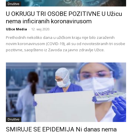
Društvo
U OKRUGU TRI OSOBE POZITIVNE U Užicu
nema inficiranih koronavirusom
Užice Media
-
12. мај 2020.
Prethodnih nekoliko dana u užičkom kraju nije bilo zaraženih
novim koronavirusom (COVID-19), ali su od novotestiranih tri osobe
pozitivne, saopšteno iz Zavoda za javno zdravlje Užice.
Društvo
SMIRUJE SE EPIDEMIJA Ni danas nema