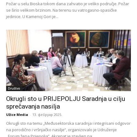
Požar u selu Bioska tokom dana zahvatio je veliko područje. Požar
se širio velikom brzinom. Na terenu su vatrogasno-spasičke
jedinice. U Kamenoj Gori je...
Društvo
Okrugli sto u PRIJEPOLJU Saradnja u cilju
sprečavanja nasilja
Užice Media
-
13. фебруар 2025.
Okrugli sto na temu „Međusektorska saradnja i integrisani odgovor
na porodično i vršnjačko nasilje“, organizovalo je Udruženje
,,Forum žena Prijepolja”. Akcenat je stavljen na...