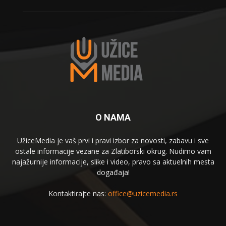
O NAMA
UžiceMedia je vaš prvi i pravi izbor za novosti, zabavu i sve
ostale informacije vezane za Zlatiborski okrug. Nudimo vam
najažurnije informacije, slike i video, pravo sa aktuelnih mesta
događaja!
Kontaktirajte nas:
office@uzicemedia.rs