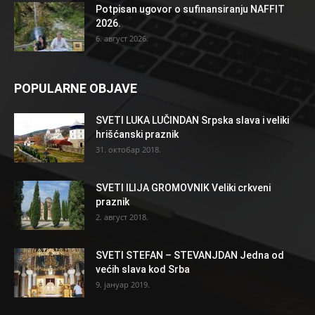
Potpisan ugovor o sufinansiranju NAFFIT
2026.
6. август 2026.
POPULARNE OBJAVE
SVETI LUKA LUČINDAN Srpska slava i veliki
hrišćanski praznik
31. октобар 2018.
SVETI ILIJA GROMOVNIK Veliki crkveni
praznik
2. август 2018.
SVETI STEFAN – STEVANJDAN Jedna od
većih slava kod Srba
9. јануар 2019.