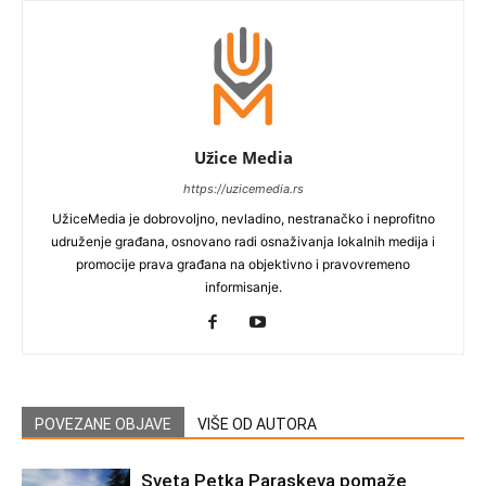
Užice Media
https://uzicemedia.rs
UžiceMedia je dobrovoljno, nevladino, nestranačko i neprofitno
udruženje građana, osnovano radi osnaživanja lokalnih medija i
promocije prava građana na objektivno i pravovremeno
informisanje.
POVEZANE OBJAVE
VIŠE OD AUTORA
Sveta Petka Paraskeva pomaže