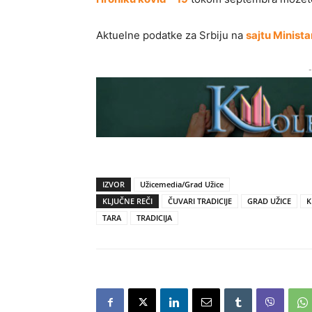
Aktuelne podatke za Srbiju na
sajtu Minista
-
IZVOR
Užicemedia/Grad Užice
KLJUČNE REČI
ČUVARI TRADICIJE
GRAD UŽICE
K
TARA
TRADICIJA