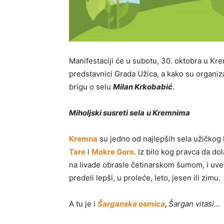
Manifestaciji će u subotu, 30. oktobra u Kr
predstavnici Grada Užica, a kako su organizat
brigu o selu
Milan Krkobabić
.
Miholjski susreti sela
u Kremnima
Kremna
su jedno od najlepših sela užičko
Tare
i
Mokre Gore
. Iz bilo kog pravca da d
na livade obrasle četinarskom šumom, i uv
predeli lepši, u proleće, leto, jesen ili zimu.
A tu je i
Šarganska osmica
,
Šargan vitasi…