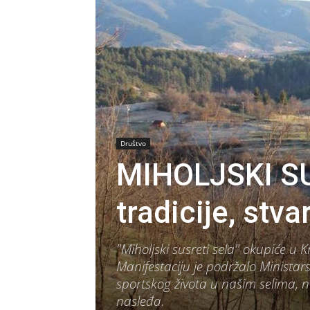
Društvo
MIHOLJSKI SU
tradicije, stva
"Miholjski susreti sela" okupiće u
Manifestaciju je podržalo Ministars
sportskog života u našim selima, ne
nasleđa.