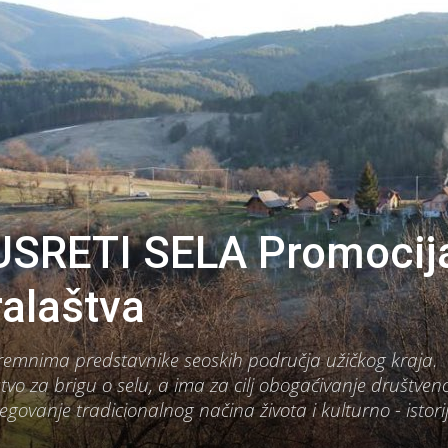
SRETI SELA Promocij
ralaštva
 Kremnima predstavnike seoskih područja užičkog kraja.
tvo za brigu o selu, a ima za cilj obogaćivanje društveno
govanje tradicionalnog načina života i kulturno - istori