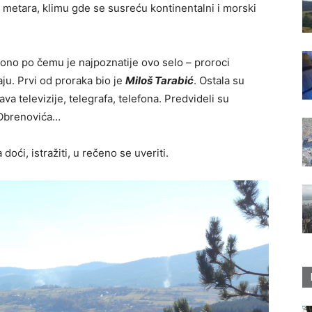
 metara, klimu gde se susreću kontinentalni i morski
 ono po čemu je najpoznatije ovo selo – proroci
aju. Prvi od proraka bio je
Miloš Tarabić
. Ostala su
a televizije, telegrafa, telefona. Predvideli su
 Obrenovića…
oći, istražiti, u rečeno se uveriti.