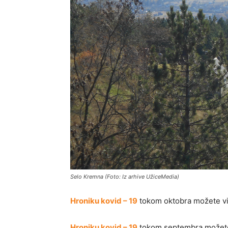
Selo Kremna (Foto: Iz arhive UžiceMedia)
Hroniku kovid – 19
tokom oktobra možete vi
Hroniku kovid – 19
tokom septembra možete 