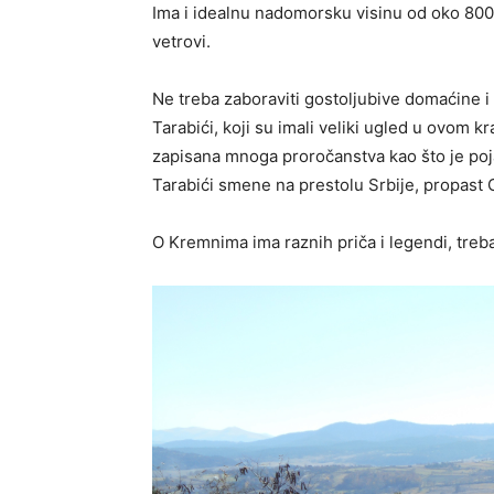
Ima i idealnu nadomorsku visinu od oko 800
vetrovi.
Ne treba zaboraviti gostoljubive domaćine i
Tarabići, koji su imali veliki ugled u ovom kr
zapisana mnoga proročanstva kao što je pojav
Tarabići smene na prestolu Srbije, propast
O Kremnima ima raznih priča i legendi, treba d