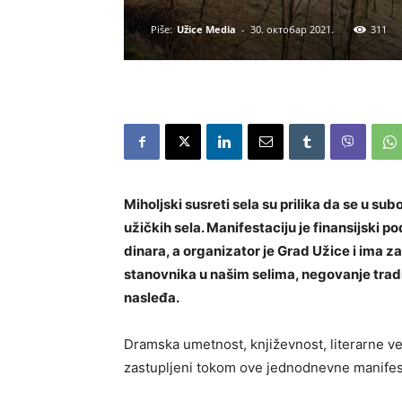
Piše:
Užice Media
-
30. октобар 2021.
311
Miholjski susreti sela su prilika da se u su
užičkih sela. Manifestaciju je finansijski p
dinara, a organizator je Grad Užice i ima z
stanovnika u našim selima, negovanje tradi
nasleđa.
Dramska umetnost, književnost, literarne vešt
zastupljeni tokom ove jednodnevne manifest