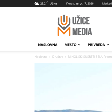
C
29.2
Петак, август 7, 2026
Market
Užice
UžiceMedia
NASLOVNA
MESTO
PRIVREDA
Naslovna
Društvo
MIHOLJSKI SUSRETI SELA Promoci