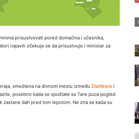
emnima prisustvovati pored domaćina i učesnika,
ori najavili očekuje se da prisustvuje i ministar za
g kraja, smeštena na divnom mestu između
Zlatibora
i
olazite, posebno kada se spuštate sa Tare puca pogled
ek zastane dah pred tom lepotom. Ne zna se kada su