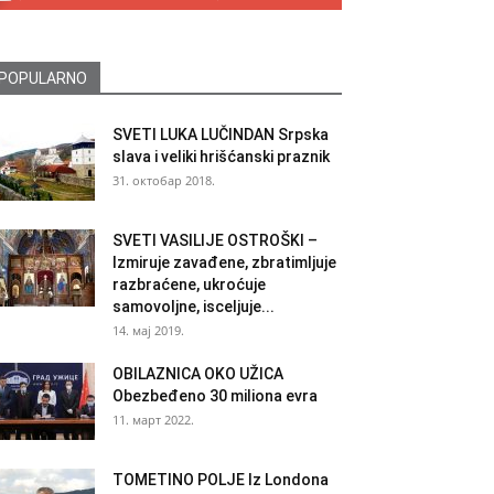
POPULARNO
SVETI LUKA LUČINDAN Srpska
slava i veliki hrišćanski praznik
31. октобар 2018.
SVETI VASILIJE OSTROŠKI –
Izmiruje zavađene, zbratimljuje
razbraćene, ukroćuje
samovoljne, isceljuje...
14. мај 2019.
OBILAZNICA OKO UŽICA
Obezbeđeno 30 miliona evra
11. март 2022.
TOMETINO POLJE Iz Londona