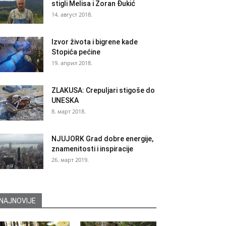
stigli Melisa i Zoran Đukić
14. август 2018.
Izvor života i bigrene kade
Stopića pećine
19. април 2018.
ZLAKUSA: Crepuljari stigoše do
UNESKA
8. март 2018.
NJUJORK Grad dobre energije,
znamenitosti i inspiracije
26. март 2019.
NAJNOVIJE