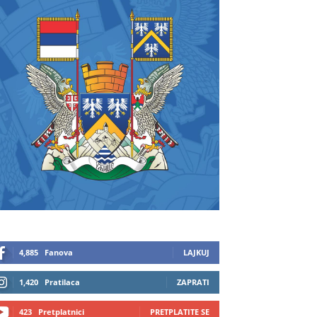
4,885
Fanova
LAJKUJ
1,420
Pratilaca
ZAPRATI
423
Pretplatnici
PRETPLATITE SE