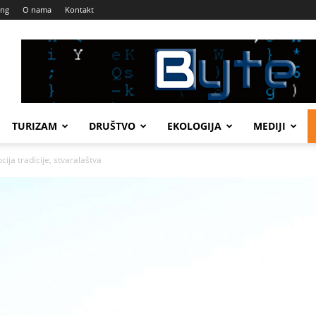
ing
O nama
Kontakt
TURIZAM
DRUŠTVO
EKOLOGIJA
MEDIJI
ja tradicije, stvaralaštva