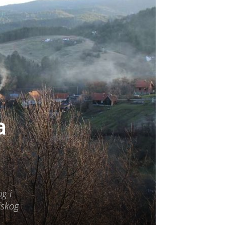
a
g i
jskog