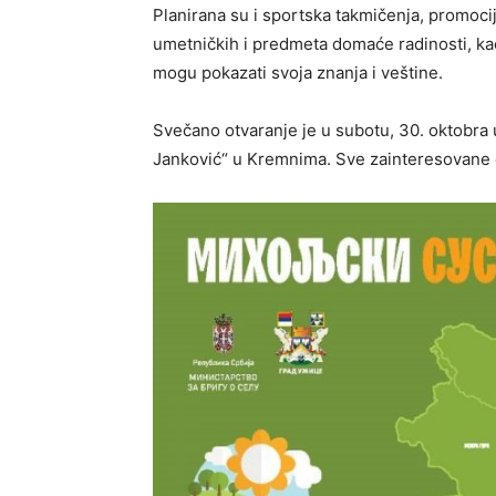
Planirana su i sportska takmičenja, promocij
umetničkih i predmeta domaće radinosti, kao 
mogu pokazati svoja znanja i veštine.
Svečano otvaranje je u subotu, 30. oktobra
Janković“ u Kremnima. Sve zainteresovane e