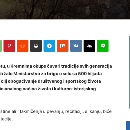
botu, u Kremnima okupe čuvari tradicije svih generacija
održalo Ministarstvo za brigu o selu sa 500 hiljada
a cilj obogaćivanje društvenog i sportskog života
cionalnog načina života i kulturno-istorijskog
ine ali i takmičenja u pevanju, recitaciji, slikanju, biće
acije.