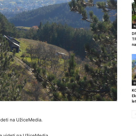
K
D
T
na
E
K
Ek
le
deti na UžiceMedia.
videti na UžiceMedia.