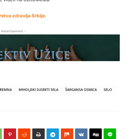
rstva zdravlja Srbije
.
 Advertisement -
REMNA
MIHOLJSKI SUSRETI SELA
ŠARGANSA OSMICA
SELO