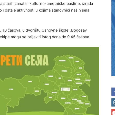
a starih zanata i kulturno-umetničke baštine, izrada
i ostale aktivnosti u kojima stanovnici naših sela
 u 10 časova, u dvorištu Osnovne škole „Bogosav
kipe mogu se prijaviti istog dana do 9:45 časova.