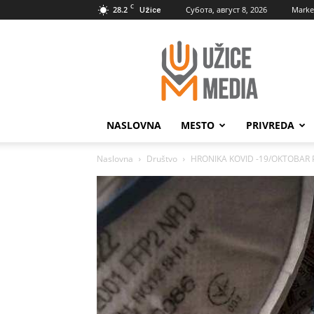
C
28.2
Субота, август 8, 2026
Marke
Užice
UžiceMedia
NASLOVNA
MESTO
PRIVREDA
Naslovna
Društvo
HRONIKA KOVID -19/OKTOBAR Pov