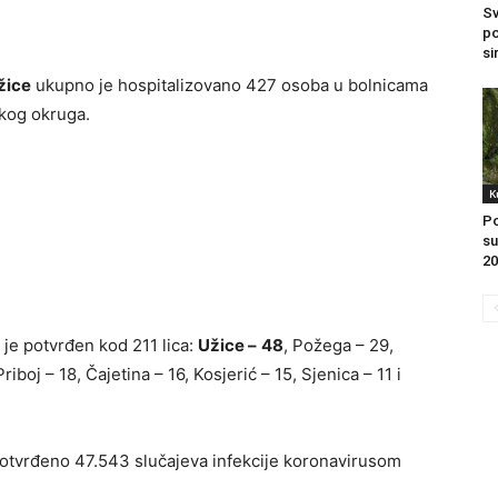
Sv
po
si
žice
ukupno je hospitalizovano 427 osoba u bolnicama
skog okruga.
K
Po
su
20
 je potvrđen kod 211 lica:
Užice –
48
, Požega – 29,
riboj – 18, Čajetina – 16, Kosjerić – 15, Sjenica – 11 i
otvrđeno 47.543 slučajeva infekcije koronavirusom