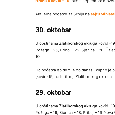
Hroniku kovid – 19
tokom septembra možete 
Aktuelne podatke za Srbiju na
sajtu Minista
30. oktobar
U opštinama
Zlatiborskog okruga
kovid -19
Požega – 25, Priboj – 22, Sjenica – 20, Čajet
10.
Od početka epidemije do danas ukupno je p
(kovid-19) na teritoriji Zlatiborskog okruga.
29. oktobar
U opštinama
Zlatiborskog okruga
kovid -19
Požega – 19, Sjenica – 18, Priboj – 16, Nova V