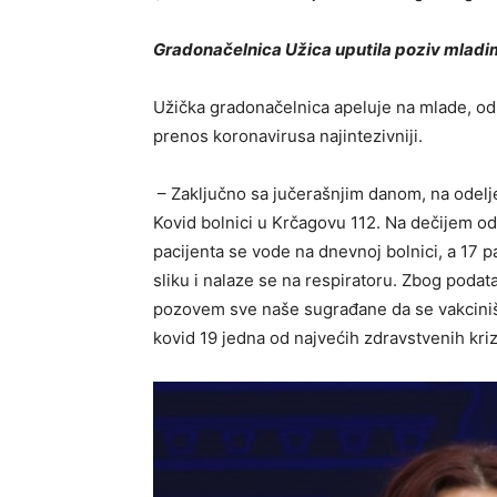
Gradonačelnica Užica uputila poziv mladi
Užička gradonačelnica apeluje na mlade, od 1
prenos koronavirusa najintezivniji.
– Zaključno sa jučerašnjim danom, na odelje
Kovid bolnici u Krčagovu 112. Na dečijem ode
pacijenta se vode na dnevnoj bolnici, a 17 pa
sliku i nalaze se na respiratoru. Zbog podata
pozovem sve naše sugrađane da se vakcinišu
kovid 19 jedna od najvećih zdravstvenih kriz