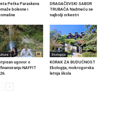
eta Petka Paraskeva
DRAGAČEVSKI SABOR
maže bolesne i
TRUBAČA Nadmeću se
romašne
najbolji orkestri
ultura
Ekologija
tpisan ugovor o
KORAK ZA BUDUĆNOST
finansiranju NAFFIT
Ekologija, mokrogorska
26.
letnja škola