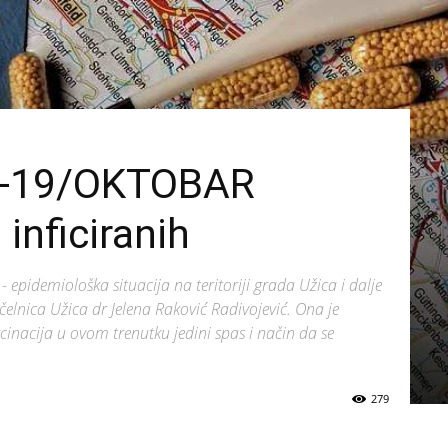
 -19/OKTOBAR
inficiranih
 epidemiološka situacija na teritoriji grada Užica i dalje
ačelnica Užica dr Jelena Raković Radivojević. Ona je
cinacija u ovom trenutku jedini spas i način da se
279