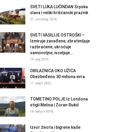
SVETI LUKA LUČINDAN Srpska
slava i veliki hrišćanski praznik
31. октобар 2018.
SVETI VASILIJE OSTROŠKI –
Izmiruje zavađene, zbratimljuje
razbraćene, ukroćuje
samovoljne, isceljuje...
14. мај 2019.
OBILAZNICA OKO UŽICA
Obezbeđeno 30 miliona evra
11. март 2022.
TOMETINO POLJE Iz Londona
stigli Melisa i Zoran Đukić
14. август 2018.
Izvor života i bigrene kade