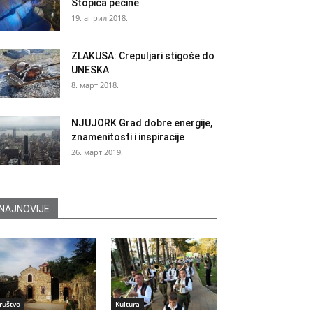
Stopića pećine
19. април 2018.
ZLAKUSA: Crepuljari stigoše do
UNESKA
8. март 2018.
NJUJORK Grad dobre energije,
znamenitosti i inspiracije
26. март 2019.
NAJNOVIJE
ruštvo
Kultura