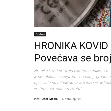
Društvo
HRONIKA KOVID
Povećava se broj 
Hronika kovid pri kraju oktobra u najkraćem: -
je nestabilna i nesigurna, - ocenila je gradon
apelovala na mlade da se vakcinišu jer je "vak
vratimo normalnom životu".
Piše:
Užice Media
-
1. октобар 2021.