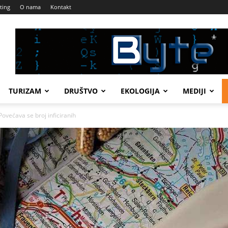
ting
O nama
Kontakt
TURIZAM
DRUŠTVO
EKOLOGIJA
MEDIJI
ećava se broj inficiranih