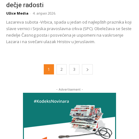
dečje radosti
Užice Media
-
4. април 2026.
Lazareva subota -Vrbica, spada u jedan od najlepštih praznika koji
slave vernici i Srpska pravoslavna crkva (SPC). Obeležava se šeste
nedelje Časnog posta i posvećena je uspomeni na vaskrsenje
Lazara i na svečani ulazak Hristov u Jeruslavim.
1
2
3
- Advertisement -