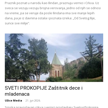
Praznik poznat u narodu kao Ilindan, praznuju vernici i Crkva. Uz
sveca se vezuju vezuju brojna verovanja, jedno od njih se odnosi
na vreme, pa se veruje da posle Ilindana ima sve manje lepih
dana, pa je iz davnina ostala i poznata izreka: „Od Svetog Ilije,
sunce sve milije”.
Društvo
SVETI PROKOPIJE Zaštitnik dece i
mladenaca
Užice Media
-
21. јул 2026.
Srpska pravoslavan crkva i vernici proslavljaju Svetog Prokopija,