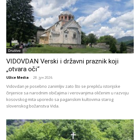
Društvo
VIDOVDAN Verski i državni praznik koji
„otvara oči“
Užice Media
-
28. јун 2026.
Vidovdan je posebno zanimljiv zato što se prepliću istorijske
činjenice sa narodnim običajima i verovanjima oličenim u razvoju
kosovskog mita uporedo sa paganskim kultovima starog
slovenskog božanstva Vida.