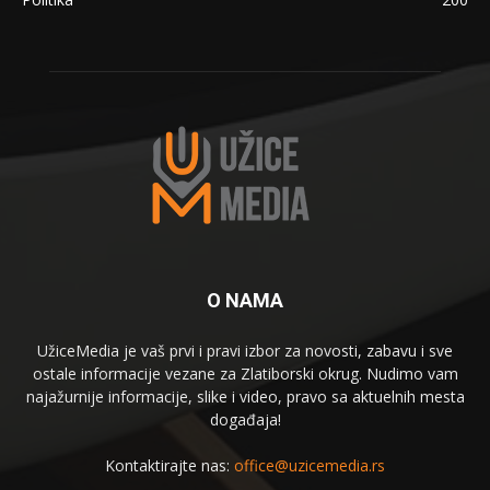
O NAMA
UžiceMedia je vaš prvi i pravi izbor za novosti, zabavu i sve
ostale informacije vezane za Zlatiborski okrug. Nudimo vam
najažurnije informacije, slike i video, pravo sa aktuelnih mesta
događaja!
Kontaktirajte nas:
office@uzicemedia.rs