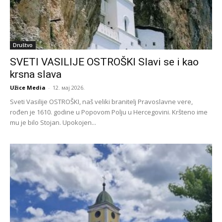
Društvo
SVETI VASILIJE OSTROŠKI Slavi se i kao
krsna slava
Užice Media
-
12. мај 2026.
Sveti Vasilije OSTROŠKI, naš veliki branitelj Pravoslavne vere,
rođen je 1610. godine u Popovom Polju u Hercegovini. Kršteno ime
mu je bilo Stojan. Upokojen...