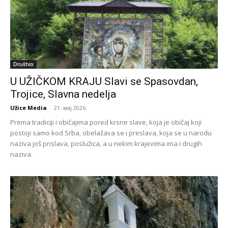
Društvo
U UŽIČKOM KRAJU Slavi se Spasovdan,
Trojice, Slavna nedelja
Užice Media
-
21. мај 2026.
Prema tradiciji i običajima pored krsne slave, koja je običaj koji
postoji samo kod Srba, obelažava se i preslava, koja se u narodu
naziva još prislava, poslužica, a u nekim krajevima ima i drugih
naziva.