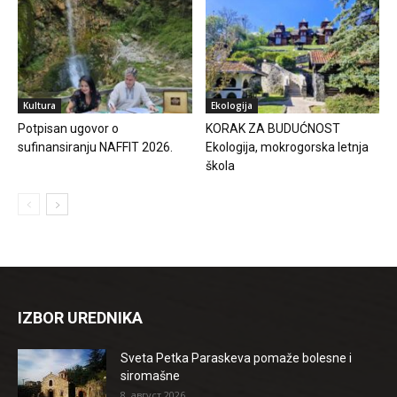
Kultura
Ekologija
Potpisan ugovor o
KORAK ZA BUDUĆNOST
sufinansiranju NAFFIT 2026.
Ekologija, mokrogorska letnja
škola
IZBOR UREDNIKA
Sveta Petka Paraskeva pomaže bolesne i
siromašne
8. август 2026.