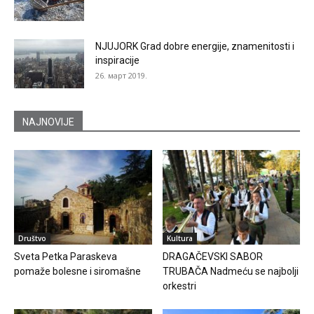
NJUJORK Grad dobre energije, znamenitosti i
inspiracije
26. март 2019.
NAJNOVIJE
Društvo
Kultura
Sveta Petka Paraskeva
DRAGAČEVSKI SABOR
pomaže bolesne i siromašne
TRUBAČA Nadmeću se najbolji
orkestri