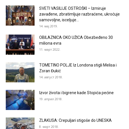
SVETI VASILIJE OSTROŠKI – Izmiruje
zavađene, zbratimljuje razbraćene, ukroćuje
samovoljne, isceljuje...
14. мај 2019.
OBILAZNICA OKO UŽICA Obezbeđeno 30
miliona evra
11. март 2022.
TOMETINO POLJE Iz Londona stigli Melisa i
Zoran Đukić
14. август 2018.
Izvor života i bigrene kade Stopića pećine
19. април 2018.
ZLAKUSA: Crepuljari stigoše do UNESKA
8. март 2018.