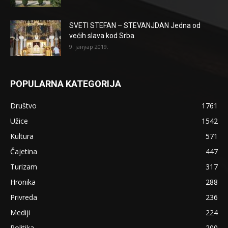
SVETI STEFAN – STEVANJDAN Jedna od
većih slava kod Srba
9. јануар 2019.
POPULARNA KATEGORIJA
Društvo
1761
Užice
1542
Kultura
571
Čajetina
447
Turizam
317
Hronika
288
Privreda
236
Mediji
224
Politika
200