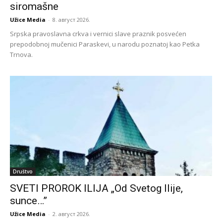
siromašne
Užice Media
-
8. август 2026.
Srpska pravoslavna crkva i vernici slave praznik posvećen
prepodobnoj mučenici Paraskevi, u narodu poznatoj kao Petka
Trnova.
Društvo
SVETI PROROK ILIJA „Od Svetog Ilije,
sunce…”
Užice Media
-
2. август 2026.