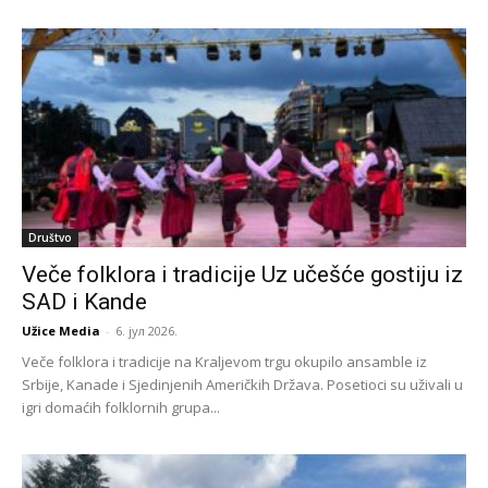
Društvo
Veče folklora i tradicije Uz učešće gostiju iz
SAD i Kande
Užice Media
-
6. јул 2026.
Veče folklora i tradicije na Kraljevom trgu okupilo ansamble iz
Srbije, Kanade i Sjedinjenih Američkih Država. Posetioci su uživali u
igri domaćih folklornih grupa...