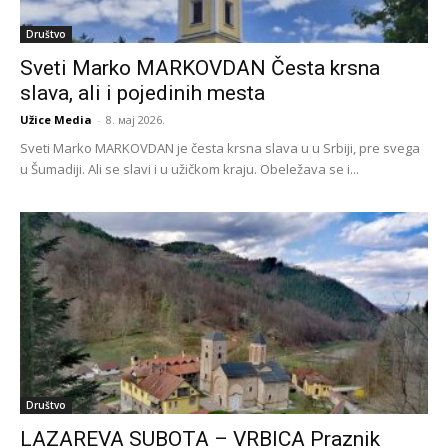
Društvo
Sveti Marko MARKOVDAN Česta krsna
slava, ali i pojedinih mesta
Užice Media
-
8. мај 2026.
Sveti Marko MARKOVDAN je česta krsna slava u u Srbiji, pre svega
u Šumadiji. Ali se slavi i u užičkom kraju. Obeležava se i...
Društvo
LAZAREVA SUBOTA – VRBICA Praznik