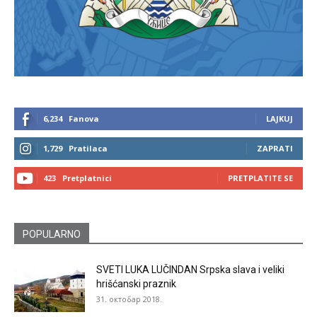
6,234
Fanova
LAJKUJ
1,729
Pratilaca
ZAPRATI
423
Pretplatnici
PRETPLATITE SE
POPULARNO
SVETI LUKA LUČINDAN Srpska slava i veliki
hrišćanski praznik
31. октобар 2018.