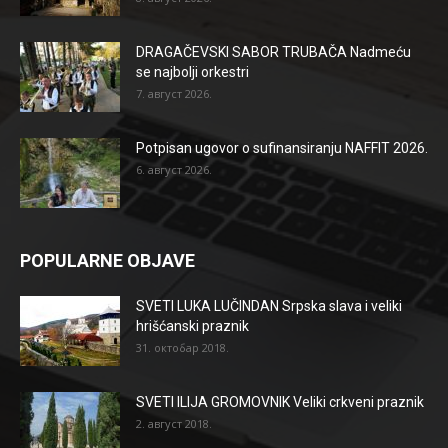
DRAGAČEVSKI SABOR TRUBAČA Nadmeću
se najbolji orkestri
7. август 2026.
Potpisan ugovor o sufinansiranju NAFFIT 2026.
6. август 2026.
POPULARNE OBJAVE
SVETI LUKA LUČINDAN Srpska slava i veliki
hrišćanski praznik
31. октобар 2018.
SVETI ILIJA GROMOVNIK Veliki crkveni praznik
2. август 2018.