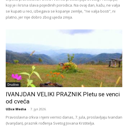
koji je i krsna slava pojedinih porodica. Na ovaj dan, kažu, ne valja
se kupati u reci, izbegava se kopanje zemlje, "ne valja bosti", ni
platno, jer nije dobro zbog ujeda zmija.
Društvo
IVANJDAN VELIKI PRAZNIK Pletu se venci
od cveća
Užice Media
-
7. јул 2026.
Pravoslavna crkva i njeni vernici danas, 7. jula, proslavljaju Ivandan
(Ivanjdan), praznik rođenja Svetog Jovana Krstitelja.