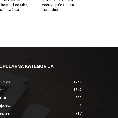
LAGA MARIJA –
UŽICE JKP VODOVOD
štovana kod Srba,
Vodu za piće koristite
štitnica žena
racionalno
OPULARNA KATEGORIJA
ruštvo
1761
ice
1542
ltura
569
jetina
446
urizam
317