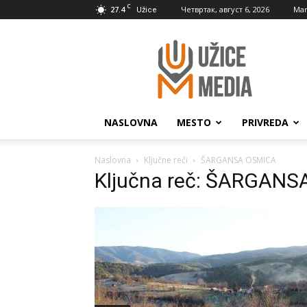
C
27.4
Четвртак, август 6, 2026
Mar
Užice
UžiceMedia
NASLOVNA
MESTO
PRIVREDA
Naslovna
Ključne reči
ŠARGANSA OSMICA
Ključna reč: ŠARGAN