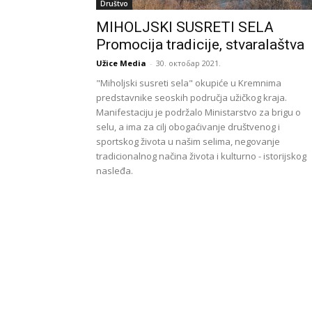
Društvo
MIHOLJSKI SUSRETI SELA
Promocija tradicije, stvaralaštva
Užice Media
-
30. октобар 2021.
"Miholjski susreti sela" okupiće u Kremnima
predstavnike seoskih područja užičkog kraja.
Manifestaciju je podržalo Ministarstvo za brigu o
selu, a ima za cilj obogaćivanje društvenog i
sportskog života u našim selima, negovanje
tradicionalnog načina života i kulturno - istorijskog
nasleđa.