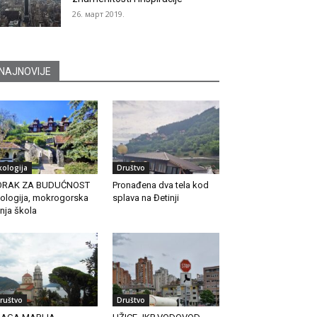
26. март 2019.
NAJNOVIJE
kologija
Društvo
ORAK ZA BUDUĆNOST
Pronađena dva tela kod
ologija, mokrogorska
splava na Đetinji
tnja škola
ruštvo
Društvo