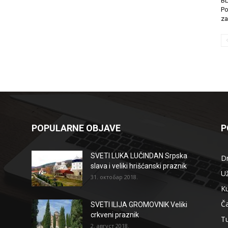
B
Po
za
POPULARNE OBJAVE
P
SVETI LUKA LUČINDAN Srpska
D
slava i veliki hrišćanski praznik
Už
31. октобар 2018.
Ku
Ča
SVETI ILIJA GROMOVNIK Veliki
crkveni praznik
T
2. август 2018.