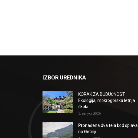
IZBOR UREDNIKA
KORAK ZA BUDUĆNOST
Ekologija, mokrogorska letnja
škola
5. август 2026.
Pronađena dva tela kod splava
na Đetinji