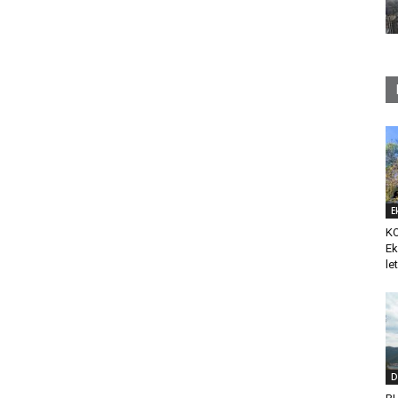
E
K
Ek
le
D