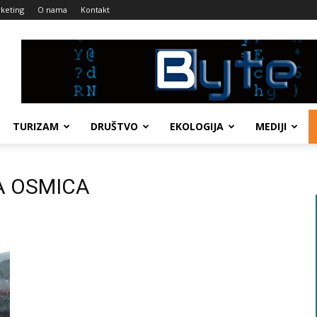
keting
O nama
Kontakt
TURIZAM
DRUŠTVO
EKOLOGIJA
MEDIJI
SA OSMICA