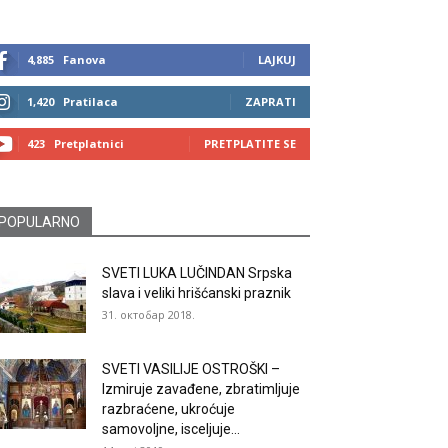
4,885
Fanova
LAJKUJ
1,420
Pratilaca
ZAPRATI
423
Pretplatnici
PRETPLATITE SE
POPULARNO
SVETI LUKA LUČINDAN Srpska
slava i veliki hrišćanski praznik
31. октобар 2018.
SVETI VASILIJE OSTROŠKI –
Izmiruje zavađene, zbratimljuje
razbraćene, ukroćuje
samovoljne, isceljuje...