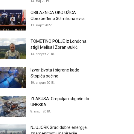
14. мај 2019.
OBILAZNICA OKO UŽICA
Obezbeđeno 30 miliona evra
11. март 2022.
TOMETINO POLJE Iz Londona
stigli Melisa i Zoran Đukić
14. август 2018.
Izvor života i bigrene kade
Stopića pećine
19. април 2018.
ZLAKUSA: Crepuljari stigoše do
UNESKA
8. март 2018.
NJUJORK Grad dobre energije,
znamenitosti i inspiracije