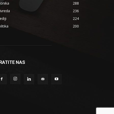
ronika
288
ivreda
236
diji
224
litika
200
RATITE NAS