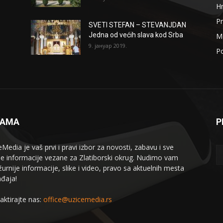
H
Pr
SVETI STEFAN – STEVANJDAN
Jedna od većih slava kod Srba
Me
9. јануар 2019.
Po
NAMA
P
eMedia je vaš prvi i pravi izbor za novosti, zabavu i sve
le informacije vezane za Zlatiborski okrug. Nudimo vam
žurnije informacije, slike i video, pravo sa aktuelnih mesta
đaja!
aktirajte nas:
office@uzicemedia.rs