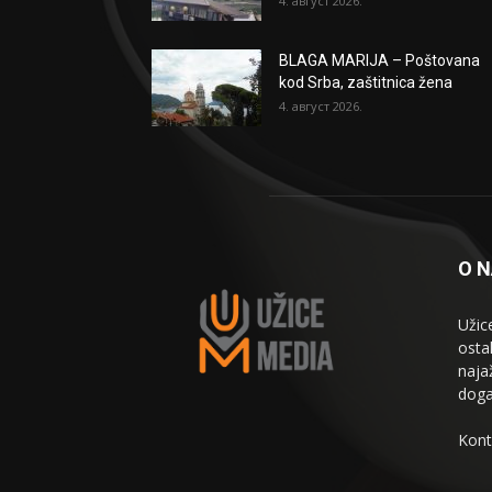
4. август 2026.
BLAGA MARIJA – Poštovana
kod Srba, zaštitnica žena
4. август 2026.
O 
Užic
osta
naja
doga
Kont