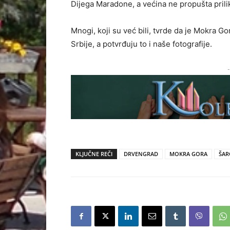
Dijega Maradone, a većina ne propušta pril
Mnogi, koji su već bili, tvrde da je Mokra G
Srbije, a potvrđuju to i naše fotografije.
-
KLJUČNE REČI
DRVENGRAD
MOKRA GORA
ŠAR