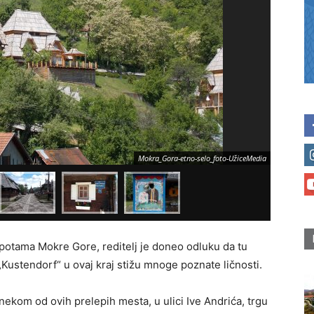
Mokra_Gora-etno-selo_foto-UžiceMedia
lepotama Mokre Gore, reditelj je doneo odluku da tu
 „Kustendorf“ u ovaj kraj stižu mnoge poznate ličnosti.
nekom od ovih prelepih mesta, u ulici Ive Andrića, trgu