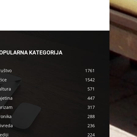
OPULARNA KATEGORIJA
ruštvo
1761
žice
1542
ultura
571
jetina
447
urizam
317
ronika
288
ivreda
236
diji
224