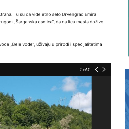
 strana. Tu su da vide etno selo Drvengrad Emira
prugom „Šarganska osmica“, da na licu mesta dožive
vode „Bele vode“, uživaju u prirodi i specijalitetima
1
od 5