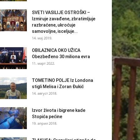
SVETI VASILIJE OSTROŠKI –
Izmiruje zavađene, zbratimljuje
razbraćene, ukroćuje
samovoljne, isceljuje...
14. мај 2019.
OBILAZNICA OKO UŽICA
Obezbeđeno 30 miliona evra
11. март 2022.
TOMETINO POLJE Iz Londona
stigli Melisa i Zoran Đukić
14. август 2018.
Izvor života i bigrene kade
Stopića pećine
19. април 2018.