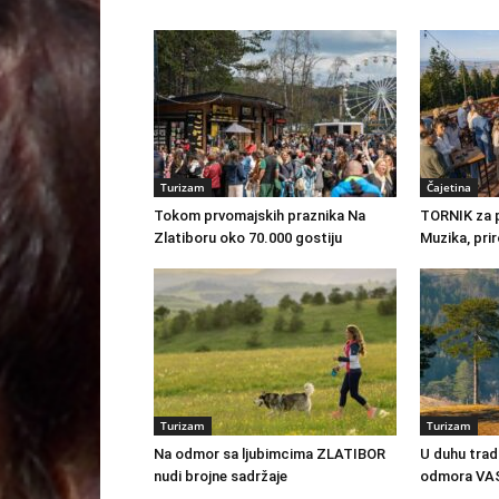
Turizam
Čajetina
Tokom prvomajskih praznika Na
TORNIK za 
Zlatiboru oko 70.000 gostiju
Muzika, prir
Turizam
Turizam
Na odmor sa ljubimcima ZLATIBOR
U duhu trad
nudi brojne sadržaje
odmora VA