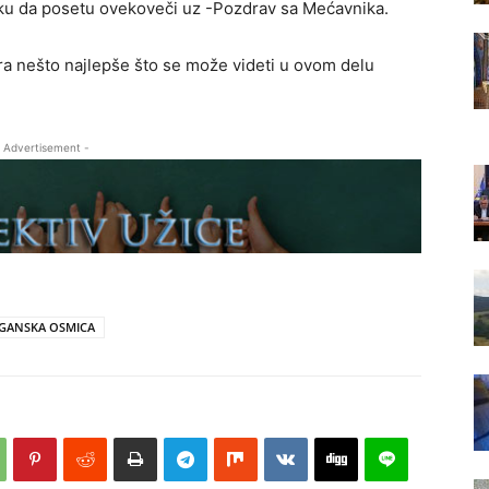
iku da posetu ovekoveči uz -Pozdrav sa Mećavnika.
ora nešto najlepše što se može videti u ovom delu
 Advertisement -
GANSKA OSMICA