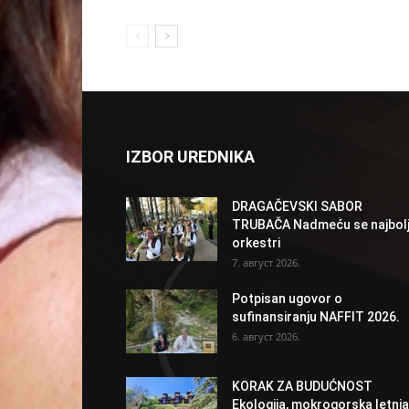
IZBOR UREDNIKA
DRAGAČEVSKI SABOR
TRUBAČA Nadmeću se najbolj
orkestri
7. август 2026.
Potpisan ugovor o
sufinansiranju NAFFIT 2026.
6. август 2026.
KORAK ZA BUDUĆNOST
Ekologija, mokrogorska letnja