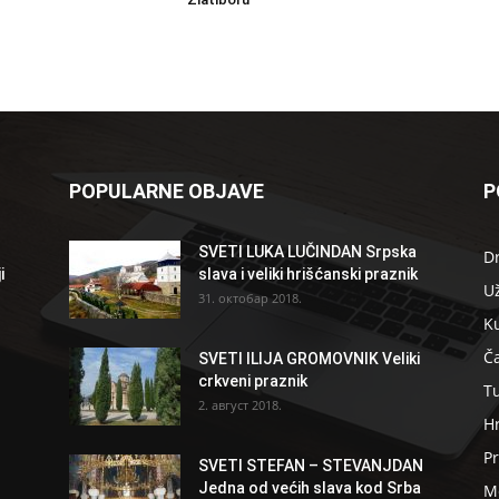
POPULARNE OBJAVE
P
SVETI LUKA LUČINDAN Srpska
D
i
slava i veliki hrišćanski praznik
U
31. октобар 2018.
K
Ča
SVETI ILIJA GROMOVNIK Veliki
crkveni praznik
T
2. август 2018.
H
Pr
SVETI STEFAN – STEVANJDAN
Jedna od većih slava kod Srba
Me