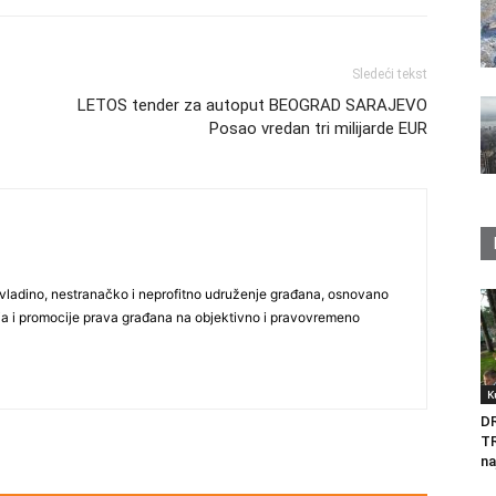
Sledeći tekst
LETOS tender za autoput BEOGRAD SARAJEVO
Posao vredan tri milijarde EUR
vladino, nestranačko i neprofitno udruženje građana, osnovano
ija i promocije prava građana na objektivno i pravovremeno
K
D
T
na