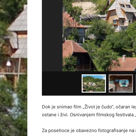
Dok je snimao film „Život je čudo“, očaran 
ostane i živi. Osnivanjem filmskog festivala
Za posetioce je obavezno fotografisanje na 