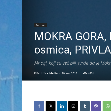
Turizam
MOKRA GORA, D
osmica, PRIVL
Mnogi, koji su već bili, tvrde da je Mo
Piše:
Užice Media
-
20. мај 2018.
4801