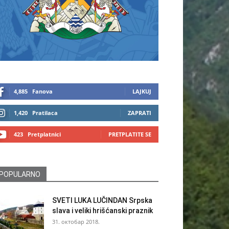
4,885
Fanova
LAJKUJ
1,420
Pratilaca
ZAPRATI
423
Pretplatnici
PRETPLATITE SE
POPULARNO
SVETI LUKA LUČINDAN Srpska
slava i veliki hrišćanski praznik
31. октобар 2018.