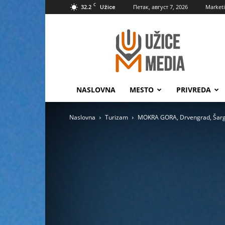
C
32.2
Петак, август 7, 2026
Market
Užice
UžiceMedia
NASLOVNA
MESTO
PRIVREDA
Naslovna
Turizam
MOKRA GORA, Drvengrad, Šarg