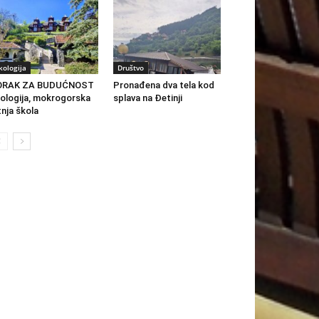
kologija
Društvo
ORAK ZA BUDUĆNOST
Pronađena dva tela kod
ologija, mokrogorska
splava na Đetinji
tnja škola