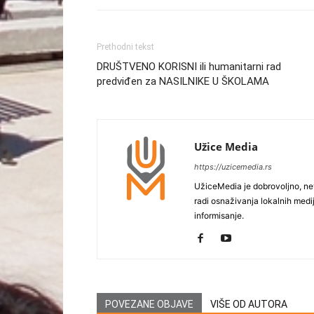
Prethodni tekst
DRUŠTVENO KORISNI ili humanitarni rad
predviđen za NASILNIKE U ŠKOLAMA
Užice Media
https://uzicemedia.rs
UžiceMedia je dobrovoljno, ne
radi osnaživanja lokalnih med
informisanje.
POVEZANE OBJAVE
VIŠE OD AUTORA