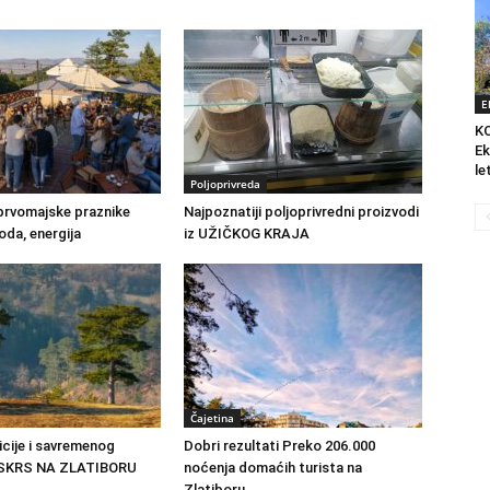
E
K
Ek
le
Poljoprivreda
prvomajske praznike
Najpoznatiji poljoprivredni proizvodi
oda, energija
iz UŽIČKOG KRAJA
Čajetina
icije i savremenog
Dobri rezultati Preko 206.000
SKRS NA ZLATIBORU
noćenja domaćih turista na
Zlatiboru