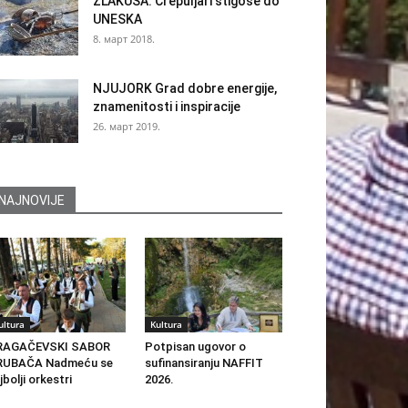
ZLAKUSA: Crepuljari stigoše do
UNESKA
8. март 2018.
NJUJORK Grad dobre energije,
znamenitosti i inspiracije
26. март 2019.
NAJNOVIJE
ultura
Kultura
RAGAČEVSKI SABOR
Potpisan ugovor o
RUBAČA Nadmeću se
sufinansiranju NAFFIT
jbolji orkestri
2026.