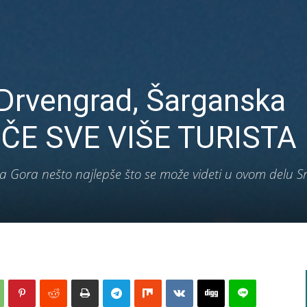
rvengrad, Šarganska
AČE SVE VIŠE TURISTA
kra Gora nešto najlepše što se može videti u ovom delu Sr