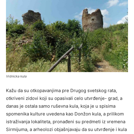
Vrdnicka kula
Kažu da su otkopavanjima pre Drugog svetskog rata,
otkriveni zidovi koji su opasivali celo utvrđenje- grad, a
danas je ostala samo ruševna kula, koja je u spisima
spomenika kulture uvedena kao Donžon kula, a prilikom
istraživanja lokaliteta, pronađeni su predmeti iz vremena
Sirmijuma, a arheolozi objašnjavaju da su utvrđenje i kula