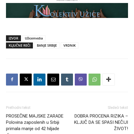
IZVOR
Užicemedia
KLJUČNE REČI
BANJE SRBIJE
VRDNIK
Prethodni tekst
Sledeći tekst
PROSEČNE MAJSKE ZARADE
DOBRA PROCENA RIZIKA –
Polovina zaposlenih u Srbiji
KLJUČ DA SE SPASI NEČIJI
primala manje od 42 hiljade
ŽIVOT!