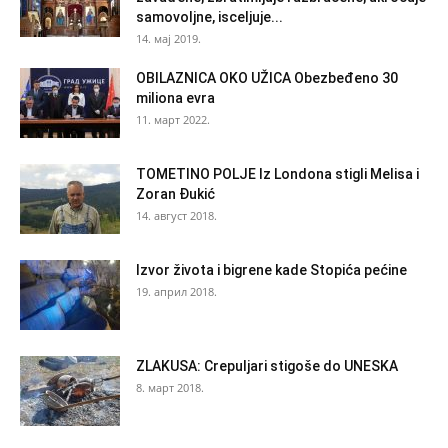
samovoljne, isceljuje...
14. мај 2019.
OBILAZNICA OKO UŽICA Obezbeđeno 30
miliona evra
11. март 2022.
TOMETINO POLJE Iz Londona stigli Melisa i
Zoran Đukić
14. август 2018.
Izvor života i bigrene kade Stopića pećine
19. април 2018.
ZLAKUSA: Crepuljari stigoše do UNESKA
8. март 2018.