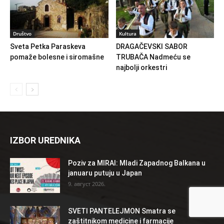
Društvo
Kultura
Sveta Petka Paraskeva
DRAGAČEVSKI SABOR
pomaže bolesne i siromašne
TRUBAČA Nadmeću se
najbolji orkestri
IZBOR UREDNIKA
Poziv za MIRAI: Mladi Zapadnog Balkana u
januaru putuju u Japan
9. август 2026.
SVETI PANTELEJMON Smatra se
zaštitnikom medicine i farmacije