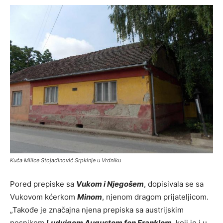
Kuća Milice Stojadinović Srpkinje u Vrdniku
Pored prepiske sa
Vukom i Njegošem
, dopisivala se sa
Vukovom kćerkom
Minom
, njenom dragom prijateljicom.
„Takođe je značajna njena prepiska sa austrijskim
pesnikom
Ludvigom Augustom fon Franklom
, koji je i u