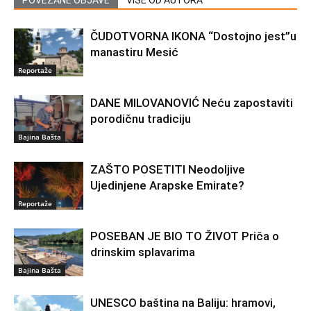
ČUDOTVORNA IKONA “Dostojno jest”u
manastiru Mesić
Reportaže
DANE MILOVANOVIĆ Neću zapostaviti
porodičnu tradiciju
Bajina Bašta
ZAŠTO POSETITI Neodoljive
Ujedinjene Arapske Emirate?
Reportaže
POSEBAN JE BIO TO ŽIVOT Priča o
drinskim splavarima
Bajina Bašta
UNESCO baština na Baliju: hramovi,