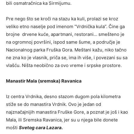
bili osmatračnica ka Sirmijumu.
Pre nego što se kroči na stazu ka kuli, prolazi se kroz
veliko etno naselje pod imenom “Vrdnička kula”. Čine ga
brojne drvene kuće, apartmani, restorani… smešteno je
na ogromnoj površini, ispod same šume, a područje je
Nacionalnog parka Fruška Gora. Meštani kažu, niko tačno
ne zna ko je vlasnik, priča se, ima ih više, i povezani su sa
vlašću. Ništa neobično za ovo vreme i srpske prostore.
Manastir Mala (sremska) Ravanica
Iz centra Vrdnika, desno stazom dugom pola kilometra
stiže se do manastira Vrdnik. Ovo je jedan od
najznačajnijih manastira Fruške Gore, a poznat je još i kao
Mala, ili Sremska Ravanica, jer su u njega bile donete
mošti
Svetog cara Lazara.