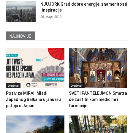
NJUJORK Grad dobre energije, znamenitosti
i inspiracije
26. март 2019.
NAJNOVIJE
Društvo
Društvo
Poziv za MIRAI: Mladi
SVETI PANTELEJMON Smatra
Zapadnog Balkana u januaru
se zaštitnikom medicine i
putuju u Japan
farmacije