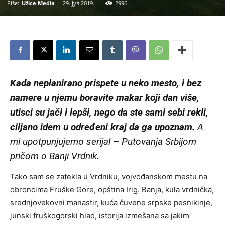
Piše:
Užice Media
-
29. јул 2019.
2996
Kada neplanirano prispete u neko mesto, i bez
namere u njemu boravite makar koji dan više,
utisci su jači i lepši, nego da ste sami sebi rekli,
ciljano idem u određeni kraj da ga upoznam.
A
mi upotpunjujemo serijal – Putovanja Srbijom
pričom o Banji Vrdnik.
Tako sam se zatekla u Vrdniku, vojvođanskom mestu na
obroncima Fruške Gore, opština Irig. Banja, kula vrdnička,
srednjovekovni manastir, kuća čuvene srpske pesnikinje,
junski fruškogorski hlad, istorija izmešana sa jakim