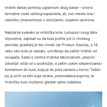
Vrdnik danas pominju uglavnom zbog banje – izvora
termalne vode velikog kapaciteta, ali, ovo mesto ima i
nekoliko zmanenitosti u istorijskim, srpskim okvirima.
Najstarija svakako je vrdnička kula. Letopisci ovog dela
Vojvodine, zapisali su da kula potiče još iz rimskog
perioda, graditelj je bio rimski car Probus. Kasnije, u 14.
veku oko kule je nastalo utvrđenje da zaštiti Vrdnik od
osvajača. Sada iz centra Vrdnika takozvanom „stazom
zdravlja“ stiže se u podnožje, a zatim uskim stepenicama i
šumarkom do kule, koja je do pola zarasla u korov. Teško
joj je prići sa bilo koje strane, preovladava kopriva, te
Vrdničku kulu možemo gledati samo izdaleka.