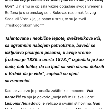
Gori“
. U njemu je opisala važne događaje svoga vremena.
Rođena je u sremskog selu Bukovac nadomak Novog
Sada, ali Vrdnik joj je ostao u srcu, te su je zvali
„fruškogorskom vilom“.
Talentovana i neobične lepote, sveštenikova kći,
sa ogromnim nabojem patriotizma, baveći se
isključivo pisanjem pesama, u svoje vreme
(rođena je 1836.a umrla 1878.)“ izgledala je kao
čudo, čak toliko, da su ljudi sa svih strana dolazili
u Vrdnik da je vide“, zapisali su njeni
savremenici.
Kao takva brzo je pronašla zaštitnike i mecene.
Vuk
Karadžić
za nju je govorio „moja kći iz Fruške Gore“,
Ljubomir Nenadović
je veličao u svojim stihovima,
Ivan