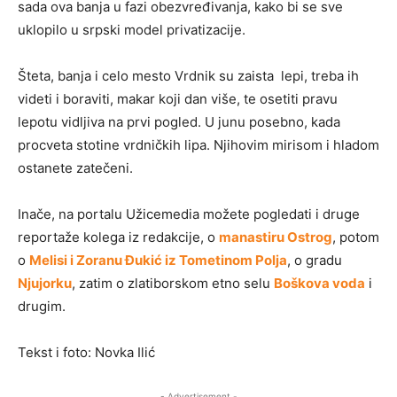
sada ova banja u fazi obezvređivanja, kako bi se sve
uklopilo u srpski model privatizacije.
Šteta, banja i celo mesto Vrdnik su zaista lepi, treba ih
videti i boraviti, makar koji dan više, te osetiti pravu
lepotu vidljiva na prvi pogled. U junu posebno, kada
procveta stotine vrdničkih lipa. Njihovim mirisom i hladom
ostanete zatečeni.
Inače, na portalu Užicemedia možete pogledati i druge
reportaže kolega iz redakcije, o
manastiru Ostrog
, potom
o
Melisi i Zoranu Đukić iz Tometinom Polja
, o gradu
Njujorku
, zatim o zlatiborskom etno selu
Boškova voda
i
drugim.
Tekst i foto: Novka Ilić
- Advertisement -