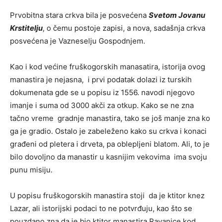
Prvobitna stara crkva bila je posvećena
Svetom Jovanu
Krstitelju
, o čemu postoje zapisi, a nova, sadašnja crkva
posvećena je Vazneselju Gospodnjem.
Kao i kod većine fruškogorskih manasatira, istorija ovog
manastira je nejasna, i prvi podatak dolazi iz turskih
dokumenata gde se u popisu iz 1556. navodi njegovo
imanje i suma od 3000 akči za otkup. Kako se ne zna
tačno vreme gradnje manastira, tako se još manje zna ko
ga je gradio. Ostalo je zabeleženo kako su crkva i konaci
građeni od pletera i drveta, pa oblepljeni blatom. Ali, to je
bilo dovoljno da manastir u kasnijim vekovima ima svoju
punu misiju.
U popisu fruškogorskih manastira stoji da je ktitor knez
Lazar, ali istorijski podaci to ne potvrđuju, kao što se
pouzdano zna da je bio ktitor manastira Ravanice kod