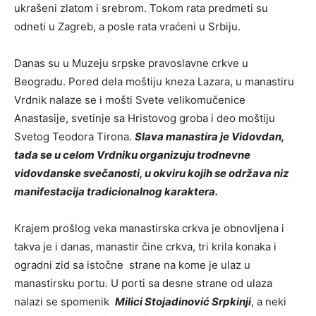
ukrašeni zlatom i srebrom. Tokom rata predmeti su
odneti u Zagreb, a posle rata vraćeni u Srbiju.
Danas su u Muzeju srpske pravoslavne crkve u
Beogradu. Pored dela moštiju kneza Lazara, u manastiru
Vrdnik nalaze se i mošti Svete velikomučenice
Anastasije, svetinje sa Hristovog groba i deo moštiju
Svetog Teodora Tirona.
Slava manastira je Vidovdan,
tada se u celom Vrdniku organizuju trodnevne
vidovdanske svečanosti, u okviru kojih se održava niz
manifestacija tradicionalnog karaktera.
Krajem prošlog veka manastirska crkva je obnovljena i
takva je i danas, manastir čine crkva, tri krila konaka i
ogradni zid sa istočne strane na kome je ulaz u
manastirsku portu. U porti sa desne strane od ulaza
nalazi se spomenik
Milici Stojadinović Srpkinji
, a neki