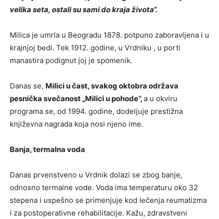
velika seta, ostali su sami do kraja života“.
Milica je umrla u Beogradu 1878. potpuno zaboravljena i u
krajnjoj bedi. Tek 1912. godine, u Vrdniku , u porti
manastira podignut joj je spomenik.
Danas se,
Milici u čast, svakog oktobra održava
pesnička svečanost „Milici u pohode“,
a u okviru
programa se, od 1994. godine, dodeljuje prestižna
književna nagrada koja nosi njeno ime.
Banja, termalna voda
Danas prvenstveno u Vrdnik dolazi se zbog banje,
odnosno termalne vode. Voda ima temperaturu oko 32
stepena i uspešno se primenjuje kod lečenja reumatizma
i za postoperativne rehabilitacije. Kažu, zdravstveni