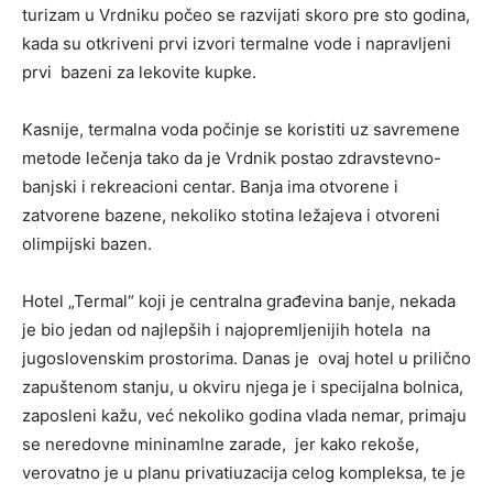
turizam u Vrdniku počeo se razvijati skoro pre sto godina,
kada su otkriveni prvi izvori termalne vode i napravljeni
prvi bazeni za lekovite kupke.
Kasnije, termalna voda počinje se koristiti uz savremene
metode lečenja tako da je Vrdnik postao zdravstevno-
banjski i rekreacioni centar. Banja ima otvorene i
zatvorene bazene, nekoliko stotina ležajeva i otvoreni
olimpijski bazen.
Hotel „Termal“ koji je centralna građevina banje, nekada
je bio jedan od najlepših i najopremljenijih hotela na
jugoslovenskim prostorima. Danas je ovaj hotel u prilično
zapuštenom stanju, u okviru njega je i specijalna bolnica,
zaposleni kažu, već nekoliko godina vlada nemar, primaju
se neredovne mininamlne zarade, jer kako rekoše,
verovatno je u planu privatiuzacija celog kompleksa, te je