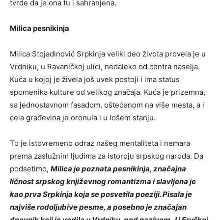
tvrde da je ona tu i sahranjena.
Milica pesnikinja
Milica Stojadinović Srpkinja veliki deo života provela je u
Vrdniku, u Ravaničkoj ulici, nedaleko od centra naselja.
Kuća u kojoj je živela još uvek postoji i ima status
spomenika kulture od velikog značaja. Kuća je prizemna,
sa jednostavnom fasadom, oštećenom na više mesta, a i
cela građevina je oronula i u lošem stanju.
To je istovremeno odraz našeg mentaliteta i nemara
prema zaslužnim ljudima za istoroju srpskog naroda. Da
podsetimo,
Milica je poznata pesnikinja, značajna
ličnost srpskog književnog romantizma i slavljena je
kao prva Srpkinja koja se posvetila poeziji. Pisala je
najviše rodoljubive pesme, a posebno je značajan
dnevnik koji je vodila u Vrdniku, pod nazivom „U Fruškoj