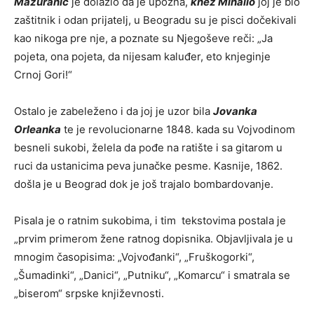
Mažuranić
je dolazio da je upozna,
knez Mihailo
joj je bio
zaštitnik i odan prijatelj, u Beogradu su je pisci dočekivali
kao nikoga pre nje, a poznate su Njegoševe reči: „Ja
pojeta, ona pojeta, da nijesam kaluđer, eto knjeginje
Crnoj Gori!“
Ostalo je zabeleženo i da joj je uzor bila
Jovanka
Orleanka
te je revolucionarne 1848. kada su Vojvodinom
besneli sukobi, želela da pođe na ratište i sa gitarom u
ruci da ustanicima peva junačke pesme. Kasnije, 1862.
došla je u Beograd dok je još trajalo bombardovanje.
Pisala je o ratnim sukobima, i tim tekstovima postala je
„prvim primerom žene ratnog dopisnika. Objavljivala je u
mnogim časopisima: „Vojvođanki“, „Fruškogorki“,
„Šumadinki“, „Danici“, „Putniku“, „Komarcu“ i smatrala se
„biserom“ srpske književnosti.