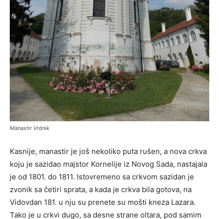
Manastir Vrdnik
Kasnije, manastir je još nekoliko puta rušen, a nova crkva
koju je sazidao majstor Kornelije iz Novog Sada, nastajala
je od 1801. do 1811. Istovremeno sa crkvom sazidan je
zvonik sa četiri sprata, a kada je crkva bila gotova, na
Vidovdan 181. u nju su prenete su mošti kneza Lazara.
Tako je u crkvi dugo, sa desne strane oltara, pod samim