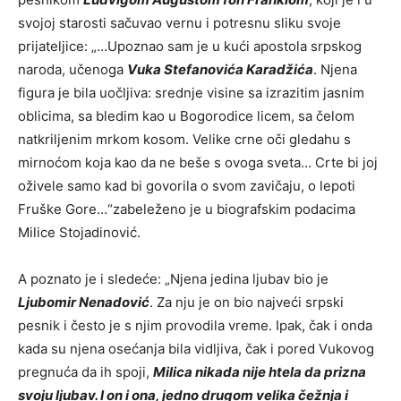
svojoj starosti sačuvao vernu i potresnu sliku svoje
prijateljice: „…Upoznao sam je u kući apostola srpskog
naroda, učenoga
Vuka Stefanovića Karadžića
. Njena
figura je bila uočljiva: srednje visine sa izrazitim jasnim
oblicima, sa bledim kao u Bogorodice licem, sa čelom
natkriljenim mrkom kosom. Velike crne oči gledahu s
mirnoćom koja kao da ne beše s ovoga sveta… Crte bi joj
oživele samo kad bi govorila o svom zavičaju, o lepoti
Fruške Gore…“zabeleženo je u biografskim podacima
Milice Stojadinović.
A poznato je i sledeće: „Njena jedina ljubav bio je
Ljubomir Nenadović
. Za nju je on bio najveći srpski
pesnik i često je s njim provodila vreme. Ipak, čak i onda
kada su njena osećanja bila vidljiva, čak i pored Vukovog
pregnuća da ih spoji,
Milica nikada nije htela da prizna
svoju ljubav. I on i ona, jedno drugom velika čežnja i