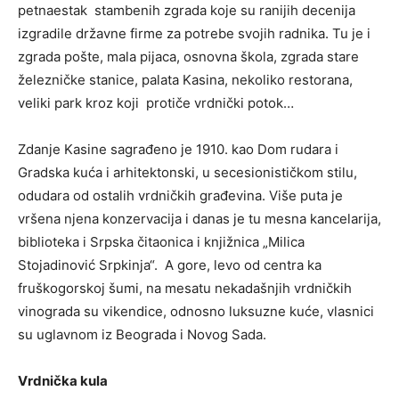
petnaestak stambenih zgrada koje su ranijih decenija
izgradile državne firme za potrebe svojih radnika. Tu je i
zgrada pošte, mala pijaca, osnovna škola, zgrada stare
železničke stanice, palata Kasina, nekoliko restorana,
veliki park kroz koji protiče vrdnički potok…
Zdanje Kasine sagrađeno je 1910. kao Dom rudara i
Gradska kuća i arhitektonski, u secesionističkom stilu,
odudara od ostalih vrdničkih građevina. Više puta je
vršena njena konzervacija i danas je tu mesna kancelarija,
biblioteka i Srpska čitaonica i knjižnica „Milica
Stojadinović Srpkinja“. A gore, levo od centra ka
fruškogorskoj šumi, na mesatu nekadašnjih vrdničkih
vinograda su vikendice, odnosno luksuzne kuće, vlasnici
su uglavnom iz Beograda i Novog Sada.
Vrdnička kula