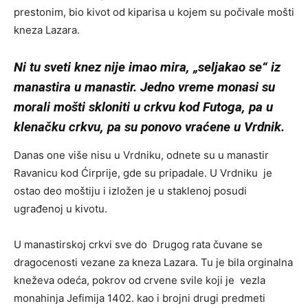
prestonim, bio kivot od kiparisa u kojem su počivale mošti
kneza Lazara.
Ni tu sveti knez nije imao mira, „seljakao se“ iz
manastira u manastir. Jedno vreme monasi su
morali mošti skloniti u crkvu kod Futoga, pa u
klenačku crkvu, pa su ponovo vraćene u Vrdnik.
Danas one više nisu u Vrdniku, odnete su u manastir
Ravanicu kod Ćirprije, gde su pripadale. U Vrdniku je
ostao deo moštiju i izložen je u staklenoj posudi
ugrađenoj u kivotu.
U manastirskoj crkvi sve do Drugog rata čuvane se
dragocenosti vezane za kneza Lazara. Tu je bila orginalna
kneževa odeća, pokrov od crvene svile koji je vezla
monahinja Jefimija 1402. kao i brojni drugi predmeti