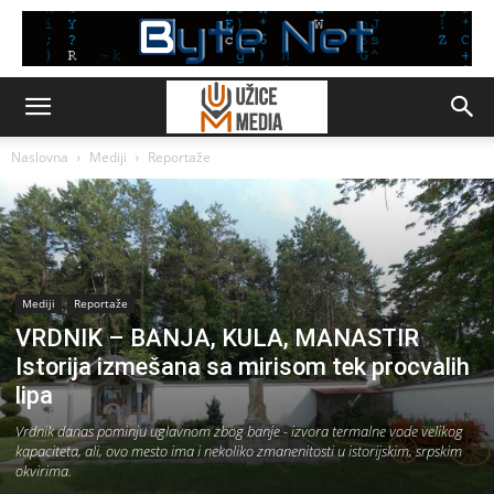
Naslovna
Mediji
Reportaže
Mediji
Reportaže
VRDNIK – BANJA, KULA, MANASTIR
Istorija izmešana sa mirisom tek procvalih
lipa
Vrdnik danas pominju uglavnom zbog banje - izvora termalne vode velikog
kapaciteta, ali, ovo mesto ima i nekoliko zmanenitosti u istorijskim, srpskim
okvirima.