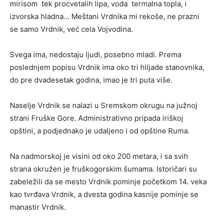
mirisom tek procvetalih lipa, voda termalna topla, i
izvorska hladna… Meštani Vrdnika mi rekoše, ne prazni
se samo Vrdnik, već cela Vojvodina.
Svega ima, nedostaju ljudi, posebno mladi. Prema
poslednjem popisu Vrdnik ima oko tri hiljade stanovnika,
do pre dvadesetak godina, imao je tri puta više.
Naselje Vrdnik se nalazi u Sremskom okrugu na južnoj
strani Fruške Gore. Administrativno pripada iriškoj
opštini, a podjednako je udaljeno i od opštine Ruma.
Na nadmorskoj je visini od oko 200 metara, i sa svih
strana okružen je fruškogorskim šumama. Istoričari su
zabeležili da se mesto Vrdnik pominje početkom 14. veka
kao tvrđava Vrdnik, a dvesta godina kasnije pominje se
manastir Vrdnik.