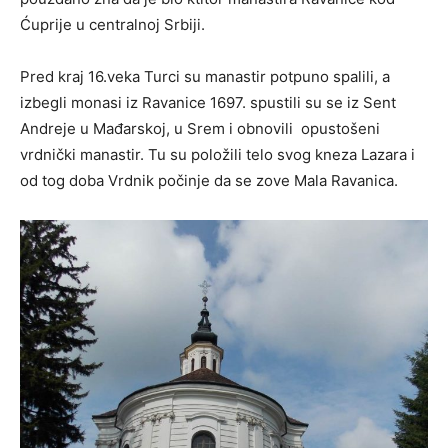
Ćuprije u centralnoj Srbiji.
Pred kraj 16.veka Turci su manastir potpuno spalili, a
izbegli monasi iz Ravanice 1697. spustili su se iz Sent
Andreje u Mađarskoj, u Srem i obnovili opustošeni
vrdnički manastir. Tu su položili telo svog kneza Lazara i
od tog doba Vrdnik počinje da se zove Mala Ravanica.