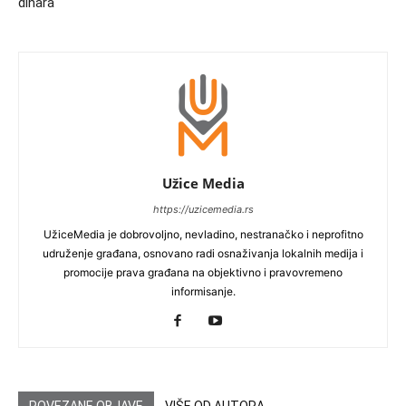
dinara
Užice Media
https://uzicemedia.rs
UžiceMedia je dobrovoljno, nevladino, nestranačko i neprofitno
udruženje građana, osnovano radi osnaživanja lokalnih medija i
promocije prava građana na objektivno i pravovremeno
informisanje.
POVEZANE OBJAVE
VIŠE OD AUTORA