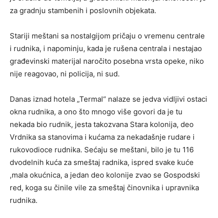
za gradnju stambenih i poslovnih objekata.
Stariji meštani sa nostalgijom pričaju o vremenu centrale
i rudnika, i napominju, kada je rušena centrala i nestajao
građevinski materijal naročito posebna vrsta opeke, niko
nije reagovao, ni policija, ni sud.
Danas iznad hotela „Termal“ nalaze se jedva vidljivi ostaci
okna rudnika, a ono što mnogo više govori da je tu
nekada bio rudnik, jesta takozvana Stara kolonija, deo
Vrdnika sa stanovima i kućama za nekadašnje rudare i
rukovodioce rudnika. Sećaju se meštani, bilo je tu 116
dvodelnih kuća za smeštaj radnika, ispred svake kuće
,mala okućnica, a jedan deo kolonije zvao se Gospodski
red, koga su činile vile za smeštaj činovnika i upravnika
rudnika.