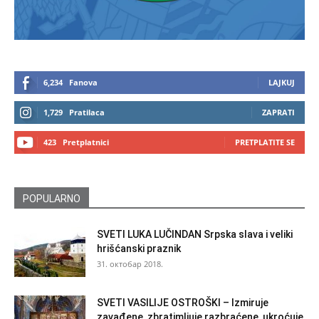
6,234
Fanova
LAJKUJ
1,729
Pratilaca
ZAPRATI
423
Pretplatnici
PRETPLATITE SE
POPULARNO
SVETI LUKA LUČINDAN Srpska slava i veliki
hrišćanski praznik
31. октобар 2018.
SVETI VASILIJE OSTROŠKI – Izmiruje
zavađene, zbratimljuje razbraćene, ukroćuje