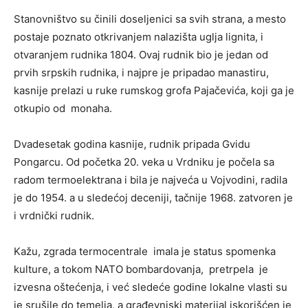
Stanovništvo su činili doseljenici sa svih strana, a mesto
postaje poznato otkrivanjem nalazišta uglja lignita, i
otvaranjem rudnika 1804. Ovaj rudnik bio je jedan od
prvih srpskih rudnika, i najpre je pripadao manastiru,
kasnije prelazi u ruke rumskog grofa Pajačevića, koji ga je
otkupio od monaha.
Dvadesetak godina kasnije, rudnik pripada Gvidu
Pongarcu. Od početka 20. veka u Vrdniku je počela sa
radom termoelektrana i bila je najveća u Vojvodini, radila
je do 1954. a u sledećoj deceniji, tačnije 1968. zatvoren je
i vrdnički rudnik.
Kažu, zgrada termocentrale imala je status spomenka
kulture, a tokom NATO bombardovanja, pretrpela je
izvesna oštećenja, i već sledeće godine lokalne vlasti su
je srušile do temelja, a građevniski materijal iskorišćen je