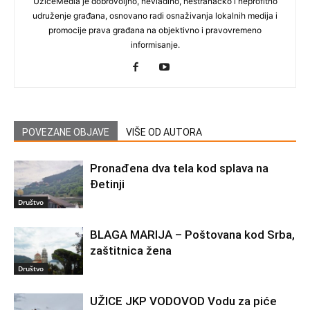
UžiceMedia je dobrovoljno, nevladino, nestranačko i neprofitno
udruženje građana, osnovano radi osnaživanja lokalnih medija i
promocije prava građana na objektivno i pravovremeno
informisanje.
POVEZANE OBJAVE
VIŠE OD AUTORA
Pronađena dva tela kod splava na
Đetinji
Društvo
BLAGA MARIJA – Poštovana kod Srba,
zaštitnica žena
Društvo
UŽICE JKP VODOVOD Vodu za piće