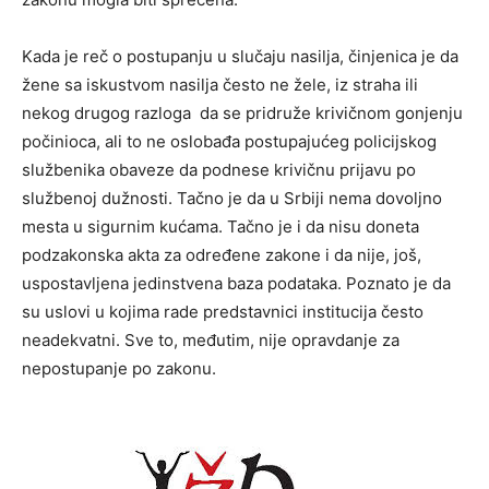
Kada je reč o postupanju u slučaju nasilja, činjenica je da
žene sa iskustvom nasilja često ne žele, iz straha ili
nekog drugog razloga da se pridruže krivičnom gonjenju
počinioca, ali to ne oslobađa postupajućeg policijskog
službenika obaveze da podnese krivičnu prijavu po
službenoj dužnosti. Tačno je da u Srbiji nema dovoljno
mesta u sigurnim kućama. Tačno je i da nisu doneta
podzakonska akta za određene zakone i da nije, još,
uspostavljena jedinstvena baza podataka. Poznato je da
su uslovi u kojima rade predstavnici institucija često
neadekvatni. Sve to, međutim, nije opravdanje za
nepostupanje po zakonu.