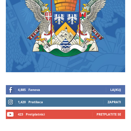
4,885
Fanova
LAJKUJ
1,420
Pratilaca
ZAPRATI
423
Pretplatnici
PRETPLATITE SE