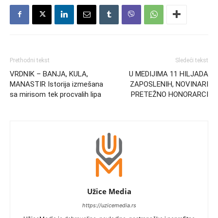
Prethodni tekst
Sledeći tekst
VRDNIK – BANJA, KULA,
U MEDIJIMA 11 HILJADA
MANASTIR Istorija izmešana
ZAPOSLENIH, NOVINARI
sa mirisom tek procvalih lipa
PRETEŽNO HONORARCI
Užice Media
https://uzicemedia.rs