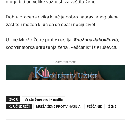
mogu biti od velike važnosti za zaštitu žene.
Dobra procena rizika ključ je dobro napravljenog plana
zaštite i možda ključ da se spasi nečiji život.
U ime Mreže Žene protiv nasilja:
Snežana Jakovljević
,
koordinatorka udruženja žena „Peščanik“ iz Kruševca.
- Advertisement -
IZVOR
Mreža Žene protiv nasilja
KLJUČNE REČI
MREŽA ŽENE PROTIV NASILJA
PEŠČANIK
ŽENE