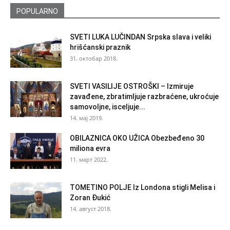
POPULARNO
SVETI LUKA LUČINDAN Srpska slava i veliki
hrišćanski praznik
31. октобар 2018.
SVETI VASILIJE OSTROŠKI – Izmiruje
zavađene, zbratimljuje razbraćene, ukroćuje
samovoljne, isceljuje...
14. мај 2019.
OBILAZNICA OKO UŽICA Obezbeđeno 30
miliona evra
11. март 2022.
TOMETINO POLJE Iz Londona stigli Melisa i
Zoran Đukić
14. август 2018.