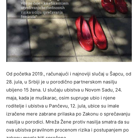
Od početka 2019., računajući i najnoviji slučaj u Šapcu, od
28. jula, u Srbiji je u porodično partnerskom nasilju
ubijeno 15 žena. U slučaju ubistva u Novom Sadu, 24.
maja, kada je muškarac, osim supruge ubio i njene
roditelje i ubistva u Pančevu, 12. jula, ubice su imale
izračene mere zabrane prilaska po Zakonu o sprečavanju
nasilja u porodici. Mreža Žene protiv nasilja smatra da su
ova ubistva pravilnom procenom rizika i postupanjem po
zakonu mogla biti sprečena.