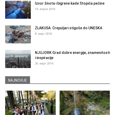
Izvor života i bigrene kade Stopića pećine
19. април 2018.
ZLAKUSA: Crepuljari stigoše do UNESKA
8. март 2018.
NJUJORK Grad dobre energije, znamenitosti
i inspiracije
26. март 2019.
NAJNOVIJE