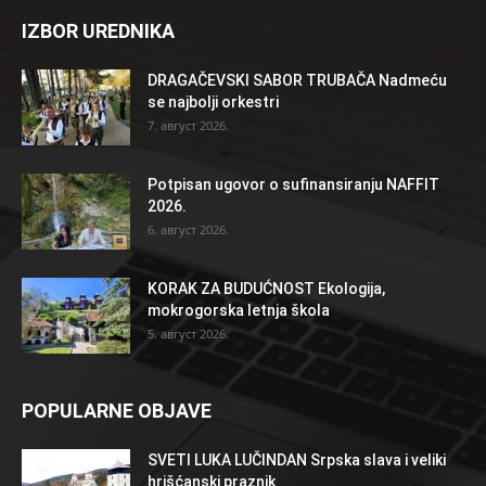
IZBOR UREDNIKA
DRAGAČEVSKI SABOR TRUBAČA Nadmeću
se najbolji orkestri
7. август 2026.
Potpisan ugovor o sufinansiranju NAFFIT
2026.
6. август 2026.
KORAK ZA BUDUĆNOST Ekologija,
mokrogorska letnja škola
5. август 2026.
POPULARNE OBJAVE
SVETI LUKA LUČINDAN Srpska slava i veliki
hrišćanski praznik