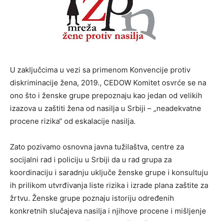
U zaključcima u vezi sa primenom Konvencije protiv
diskriminacije žena, 2019., CEDOW Komitet osvrće se na
ono što i ženske grupe prepoznaju kao jedan od velikih
izazova u zaštiti žena od nasilja u Srbiji – „neadekvatne
procene rizika“ od eskalacije nasilja.
Zato pozivamo osnovna javna tužilaštva, centre za
socijalni rad i policiju u Srbiji da u rad grupa za
koordinaciju i saradnju uključe ženske grupe i konsultuju
ih prilikom utvrđivanja liste rizika i izrade plana zaštite za
žrtvu. Ženske grupe poznaju istoriju određenih
konkretnih slučajeva nasilja i njihove procene i mišljenje