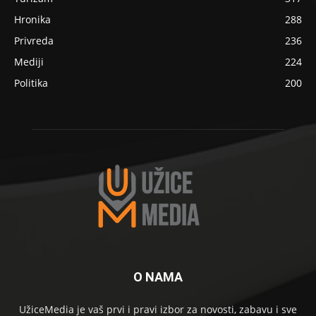
Hronika
288
Privreda
236
Mediji
224
Politika
200
O NAMA
UžiceMedia je vaš prvi i pravi izbor za novosti, zabavu i sve