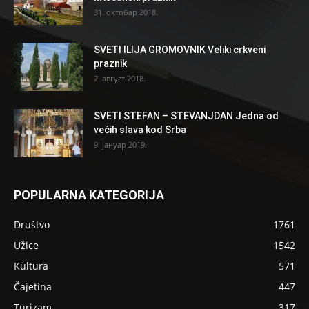
31. октобар 2018.
SVETI ILIJA GROMOVNIK Veliki crkveni
praznik
2. август 2018.
SVETI STEFAN – STEVANJDAN Jedna od
većih slava kod Srba
9. јануар 2019.
POPULARNA KATEGORIJA
Društvo
1761
Užice
1542
Kultura
571
Čajetina
447
Turizam
317