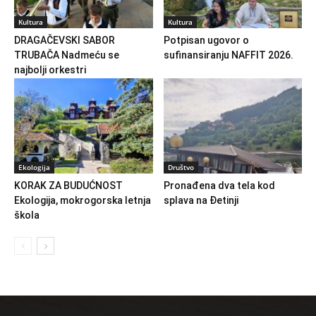
Kultura
Kultura
DRAGAČEVSKI SABOR
Potpisan ugovor o
TRUBAČA Nadmeću se
sufinansiranju NAFFIT 2026.
najbolji orkestri
Ekologija
Društvo
KORAK ZA BUDUĆNOST
Pronađena dva tela kod
Ekologija, mokrogorska letnja
splava na Đetinji
škola