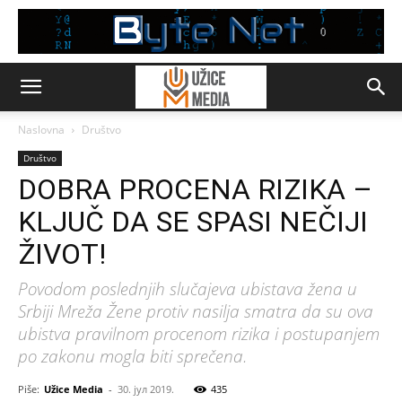
Naslovna
Društvo
Društvo
DOBRA PROCENA RIZIKA –
KLJUČ DA SE SPASI NEČIJI
ŽIVOT!
Povodom poslednjih slučajeva ubistava žena u
Srbiji Mreža Žene protiv nasilja smatra da su ova
ubistva pravilnom procenom rizika i postupanjem
po zakonu mogla biti sprečena.
Piše:
Užice Media
-
30. јул 2019.
435