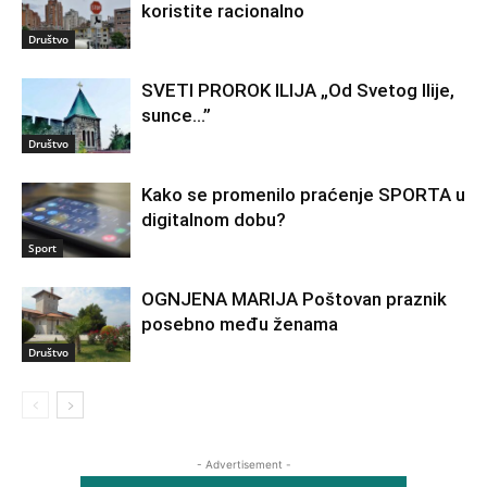
koristite racionalno
Društvo
SVETI PROROK ILIJA „Od Svetog Ilije,
sunce…”
Društvo
Kako se promenilo praćenje SPORTA u
digitalnom dobu?
Sport
OGNJENA MARIJA Poštovan praznik
posebno među ženama
Društvo
- Advertisement -