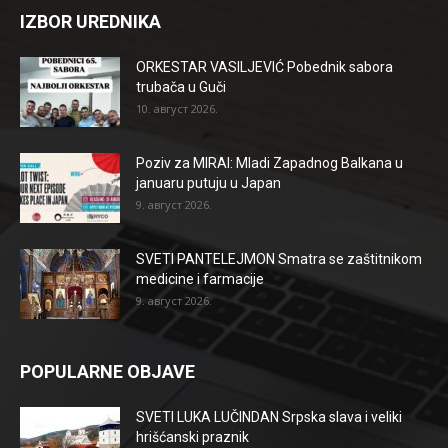
IZBOR UREDNIKA
ORKESTAR VASILJEVIĆ Pobednik sabora
trubača u Guči
10. август 2026.
Poziv za MIRAI: Mladi Zapadnog Balkana u
januaru putuju u Japan
9. август 2026.
SVETI PANTELEJMON Smatra se zaštitnikom
medicine i farmacije
9. август 2026.
POPULARNE OBJAVE
SVETI LUKA LUČINDAN Srpska slava i veliki
hrišćanski praznik