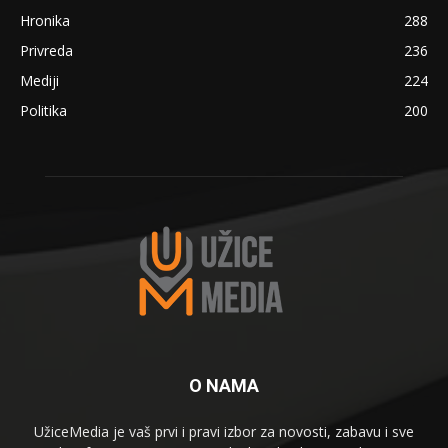
Hronika
288
Privreda
236
Mediji
224
Politika
200
O NAMA
UžiceMedia je vaš prvi i pravi izbor za novosti, zabavu i sve