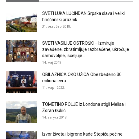
SVETI LUKA LUČINDAN Srpska slava i veliki
hrišćanski praznik
31. октобар 2018.
SVETI VASILIJE OSTROŠKI – Izmiruje
zavađene, zbratimljuje razbraćene, ukroćuje
samovoljne, isceljuje...
14. мај 2019.
OBILAZNICA OKO UŽICA Obezbeđeno 30
miliona evra
11. март 2022.
TOMETINO POLJE Iz Londona stigli Melisa i
Zoran Đukić
14. август 2018.
Izvor života i bigrene kade Stopića pećine