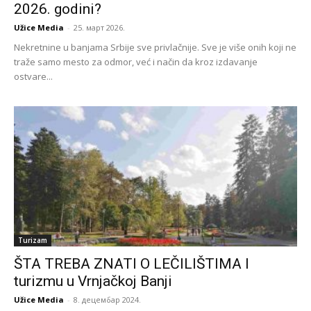
2026. godini?
Užice Media
-
25. март 2026.
Nekretnine u banjama Srbije sve privlačnije. Sve je više onih koji ne
traže samo mesto za odmor, već i način da kroz izdavanje
ostvare...
Turizam
ŠTA TREBA ZNATI O LEČILIŠTIMA I
turizmu u Vrnjačkoj Banji
Užice Media
-
8. децембар 2024.