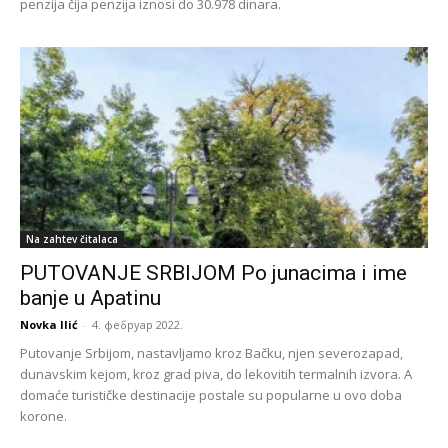
penzija čija penzija iznosi do 30.978 dinara.
Na zahtev čitalaca
PUTOVANJE SRBIJOM Po junacima i ime
banje u Apatinu
Novka Ilić
-
4. фебруар 2022.
Putovanje Srbijom, nastavljamo kroz Bačku, njen severozapad,
dunavskim kejom, kroz grad piva, do lekovitih termalnih izvora. A
domaće turističke destinacije postale su popularne u ovo doba
korone.