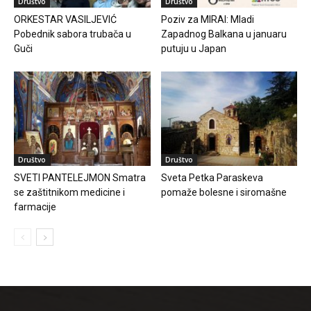
Društvo
Društvo
ORKESTAR VASILJEVIĆ
Poziv za MIRAI: Mladi
Pobednik sabora trubača u
Zapadnog Balkana u januaru
Guči
putuju u Japan
Društvo
Društvo
SVETI PANTELEJMON Smatra
Sveta Petka Paraskeva
se zaštitnikom medicine i
pomaže bolesne i siromašne
farmacije