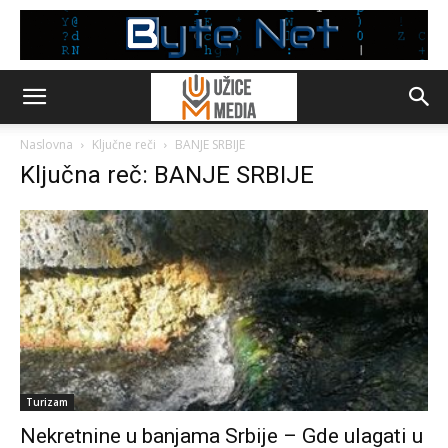
Naslovna
Ključne reči
BANJE SRBIJE
Ključna reč: BANJE SRBIJE
Turizam
Nekretnine u banjama Srbije – Gde ulagati u