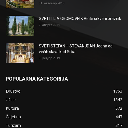
31. октобар 2018.
SVETI ILIJA GROMOVNIK Veliki crkveni praznik
2. август 2018.
SVETI STEFAN – STEVANJDAN Jedna od
većih slava kod Srba
9. јануар 2019.
POPULARNA KATEGORIJA
Društvo
1763
Užice
1542
Kultura
572
Čajetina
447
Turizam
317