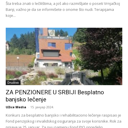
Šta treba znati o lečilištima, a još ako razmišljate o poseti Vrnjačkoj
Banji, važno je da se informišete o onome što nudi. Terapijama
koje...
Društvo
ZA PENZIONERE U SRBIJI Besplatno
banjsko lečenje
Užice Media
-
15. јануар 2024.
Konkurs za besplatno banjsko i rehabilitaciono lečenje raspisao je
Fond penzijskog i invalidskog osiguranja za svoje korisnike. Rok za
prijave je 25. januar. Za ovu namenu Fond PIO opredelio