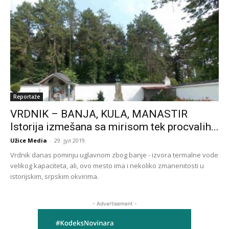
Reportaže
VRDNIK – BANJA, KULA, MANASTIR
Istorija izmešana sa mirisom tek procvalih...
Užice Media
-
29. јул 2019.
Vrdnik danas pominju uglavnom zbog banje - izvora termalne vode
velikog kapaciteta, ali, ovo mesto ima i nekoliko zmanenitosti u
istorijskim, srpskim okvirima.
- Advertisement -