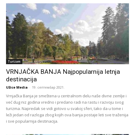
Turizam
VRNJAČKA BANJA Najpopularnija letnja
destinacija
Užice Media
-
19. септембар 2021.
Vrnjačka Banja je smeštena u centralnom delu naše divne zemlje i
već dug niz godina vredno i predano radi na rastu i razvoju svog
turizma. Napredak se vidi gotovo u svakoj sferi, tako da u tome i
leži jedan od razloga zbog kojih ova banja postaje leti sve traženija
i sve popularnija destinacija.