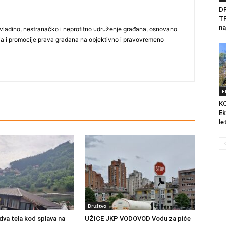
D
T
na
vladino, nestranačko i neprofitno udruženje građana, osnovano
ija i promocije prava građana na objektivno i pravovremeno
E
K
Ek
le
Društvo
va tela kod splava na
UŽICE JKP VODOVOD Vodu za piće