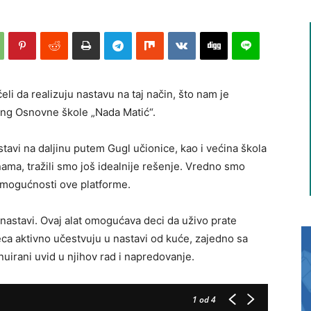
li da realizuju nastavu na taj način, što nam je
ting Osnovne škole „Nada Matić“.
avi na daljinu putem Gugl učionice, kao i većina škola
nama, tražili smo još idealnije rešenje. Vredno smo
ne mogućnosti ove platforme.
nastavi. Ovaj alat omogućava deci da uživo prate
ca aktivno učestvuju u nastavi od kuće, zajedno sa
nuirani uvid u njihov rad i napredovanje.
1
od 4