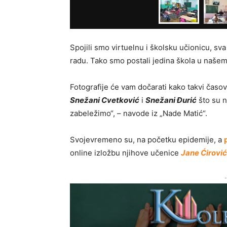
Spojili smo virtuelnu i školsku učionicu, s
radu. Tako smo postali jedina škola u naše
Fotografije će vam dočarati kako takvi časo
Snežani Cvetković
i
Snežani Đurić
što su n
zabeležimo“, – navode iz „Nade Matić“.
Svojevremeno su, na početku epidemije, a
online izložbu njihove učenice
Jane Ćirović
-