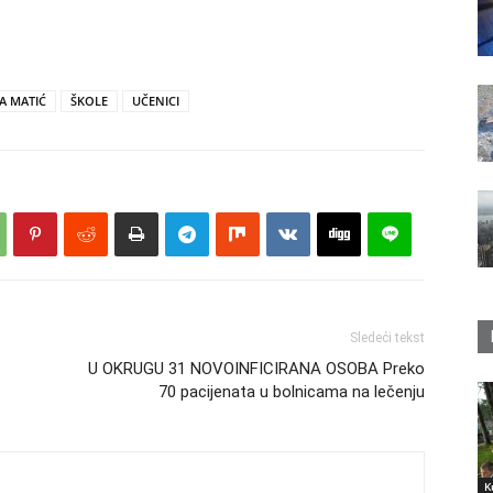
A MATIĆ
ŠKOLE
UČENICI
Sledeći tekst
U OKRUGU 31 NOVOINFICIRANA OSOBA Preko
70 pacijenata u bolnicama na lečenju
K