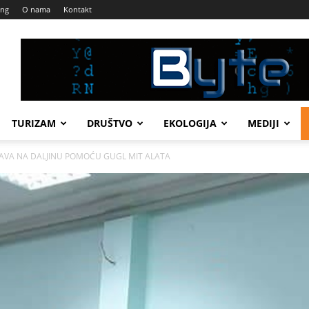
ing
O nama
Kontakt
TURIZAM
DRUŠTVO
EKOLOGIJA
MEDIJI
ASTAVA NA DALJINU POMOĆU GUGL MIT ALATA