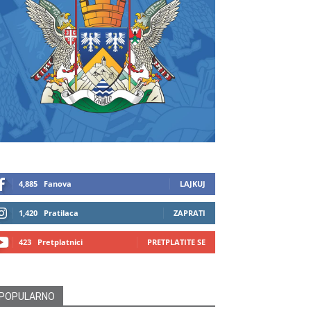
4,885
Fanova
LAJKUJ
1,420
Pratilaca
ZAPRATI
423
Pretplatnici
PRETPLATITE SE
POPULARNO