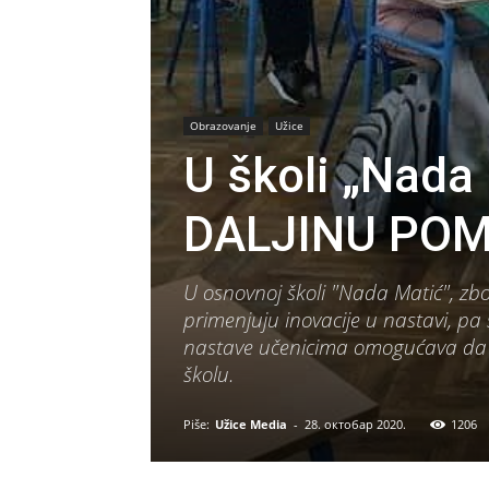
Obrazovanje
Užice
U školi „Nad
DALJINU POM
U osnovnoj školi "Nada Matić", zb
primenjuju inovacije u nastavi, pa 
nastave učenicima omogućava da o
školu.
Piše:
Užice Media
-
28. октобар 2020.
1206