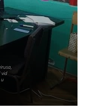
irusa,
 vid
 u