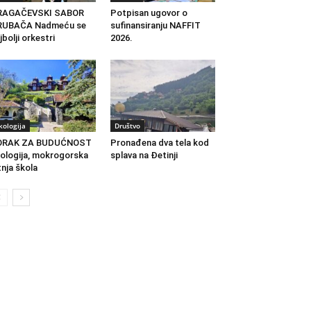
RAGAČEVSKI SABOR
Potpisan ugovor o
RUBAČA Nadmeću se
sufinansiranju NAFFIT
jbolji orkestri
2026.
kologija
Društvo
ORAK ZA BUDUĆNOST
Pronađena dva tela kod
ologija, mokrogorska
splava na Đetinji
tnja škola