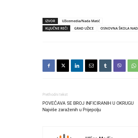
IZVOR
Užicemedia/Nada Matić
KLJUČNE REČI
GRAD UŽICE
OSNOVNA ŠKOLA NAD
Prethodni tekst
POVEĆAVA SE BROJ INFICIRANIH U OKRUGU
Najviše zaraženih u Prijepolju