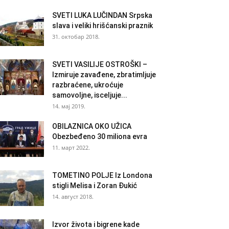
SVETI LUKA LUČINDAN Srpska
slava i veliki hrišćanski praznik
31. октобар 2018.
SVETI VASILIJE OSTROŠKI –
Izmiruje zavađene, zbratimljuje
razbraćene, ukroćuje
samovoljne, isceljuje...
14. мај 2019.
OBILAZNICA OKO UŽICA
Obezbeđeno 30 miliona evra
11. март 2022.
TOMETINO POLJE Iz Londona
stigli Melisa i Zoran Đukić
14. август 2018.
Izvor života i bigrene kade