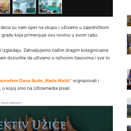
va deca su nam opet na okupu i uživamo u zajedničkom
m gradu koja primenjuje ovu novinu u svom radu.
vi izgledaju. Zahvaljujemo našim dragim koleginicama
am dozvolile da uživamo u njihovim časovima i sve to
povodom Dana škole „Nada Matić“
orgnazovali i
, o kojoj smo na Užicemedia pisali.
 Advertisement -