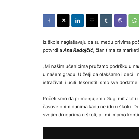
Iz škole naglašavaju da su među privima poče
potvrdila
Ana Radojčić
, član tima za marke
„Mi našim učenicima pružamo podršku u nast
u našem gradu. U želji da olakšamo i deci i 
istraživali i učili. Iskoristili smo sve dodat
Počeli smo da primenjujemo Gugl mit alat u 
časove onim danima kada ne idu u školu. De
svojim drugarima u školi, a i mi imamo konti