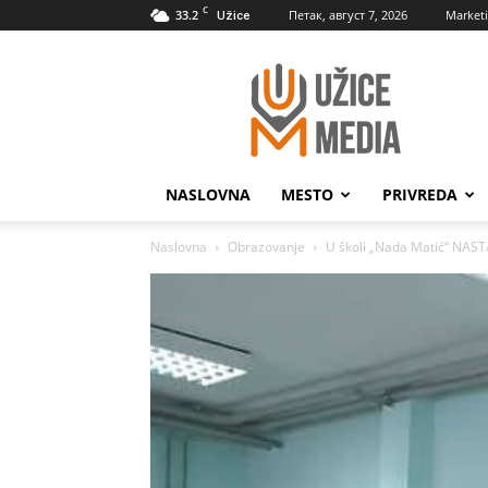
C
33.2
Петак, август 7, 2026
Market
Užice
UžiceMedia
NASLOVNA
MESTO
PRIVREDA
Naslovna
Obrazovanje
U školi „Nada Matić“ N