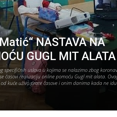
a Matić“ NASTAVA NA
OĆU GUGL MIT ALATA
og specifičnih uslova u kojima se nalazimo zbog koronav
se časovi realizaciju online pomoću Gugl mit alata. Ovaj
d kuće uživo prate časove i onim danima kada ne idu