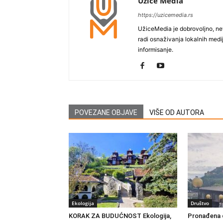
Užice Media
https://uzicemedia.rs
UžiceMedia je dobrovoljno, ne
radi osnaživanja lokalnih med
informisanje.
POVEZANE OBJAVE
VIŠE OD AUTORA
Ekologija
Društvo
KORAK ZA BUDUĆNOST Ekologija,
Pronađena d