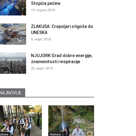
Stopića pećine
19. април 2018.
ZLAKUSA: Crepuljari stigoše do
UNESKA
8. март 2018.
NJUJORK Grad dobre energije,
znamenitosti i inspiracije
26. март 2019.
NAJNOVIJE
ultura
Kultura