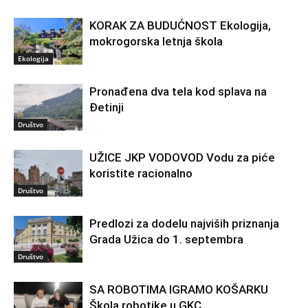
KORAK ZA BUDUĆNOST Ekologija,
mokrogorska letnja škola
Ekologija
Pronađena dva tela kod splava na
Đetinji
Društvo
UŽICE JKP VODOVOD Vodu za piće
koristite racionalno
Društvo
Predlozi za dodelu najviših priznanja
Grada Užica do 1. septembra
Društvo
SA ROBOTIMA IGRAMO KOŠARKU
Škola robotike u GKC