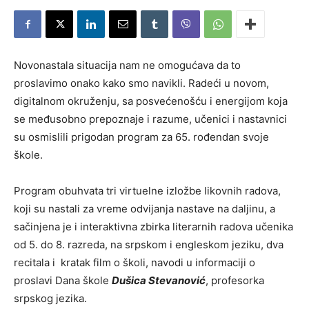
Novonastala situacija nam ne omogućava da to
proslavimo onako kako smo navikli. Radeći u novom,
digitalnom okruženju, sa posvećenošću i energijom koja
se međusobno prepoznaje i razume, učenici i nastavnici
su osmislili prigodan program za 65. rođendan svoje
škole.
Program obuhvata tri virtuelne izložbe likovnih radova,
koji su nastali za vreme odvijanja nastave na daljinu, a
sačinjena je i interaktivna zbirka literarnih radova učenika
od 5. do 8. razreda, na srpskom i engleskom jeziku, dva
recitala i kratak film o školi, navodi u informaciji o
proslavi Dana škole
Dušica Stevanović
, profesorka
srpskog jezika.