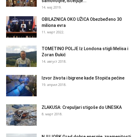
samovoljne, isceljuje...
14. мај 2019.
OBILAZNICA OKO UŽICA Obezbeđeno 30
miliona evra
11. март 2022.
TOMETINO POLJE Iz Londona stigli Melisa i
Zoran Đukić
14. август 2018.
Izvor života i bigrene kade Stopića pećine
19. април 2018.
ZLAKUSA: Crepuljari stigoše do UNESKA
8. март 2018.
NJUJORK Grad dobre energije, znamenitosti