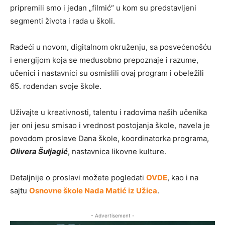
pripremili smo i jedan „filmić“ u kom su predstavljeni
segmenti života i rada u školi.
Radeći u novom, digitalnom okruženju, sa posvećenošću
i energijom koja se međusobno prepoznaje i razume,
učenici i nastavnici su osmislili ovaj program i obeležili
65. rođendan svoje škole.
Uživajte u kreativnosti, talentu i radovima naših učenika
jer oni jesu smisao i vrednost postojanja škole, navela je
povodom prosleve Dana škole, koordinatorka programa,
Olivera Šuljagić
, nastavnica likovne kulture.
Detaljnije o proslavi možete pogledati
OVDE
, kao i na
sajtu
Osnovne škole Nada Matić iz Užica
.
- Advertisement -