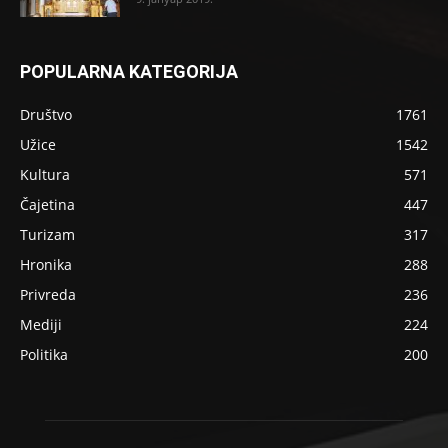
POPULARNA KATEGORIJA
Društvo
1761
Užice
1542
Kultura
571
Čajetina
447
Turizam
317
Hronika
288
Privreda
236
Mediji
224
Politika
200