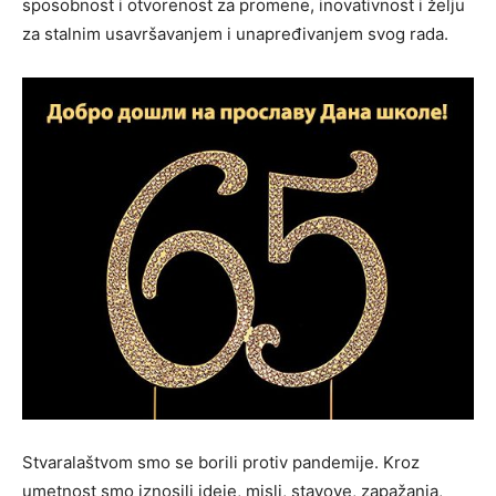
sposobnost i otvorenost za promene, inovativnost i želju
za stalnim usavršavanjem i unapređivanjem svog rada.
Stvaralaštvom smo se borili protiv pandemije. Kroz
umetnost smo iznosili ideje, misli, stavove, zapažanja,