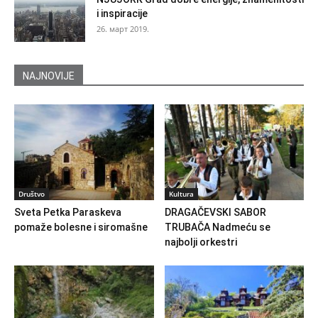
i inspiracije
26. март 2019.
NAJNOVIJE
Društvo
Kultura
Sveta Petka Paraskeva
DRAGAČEVSKI SABOR
pomaže bolesne i siromašne
TRUBAČA Nadmeću se
najbolji orkestri