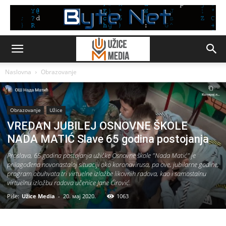
Naslovna
Obrazovanje
Obrazovanje
Užice
VREDAN JUBILEJ OSNOVNE ŠKOLE
NADA MATIĆ Slave 65 godina postojanja
Proslava, 65 godina postojanja užičke Osnovne škole "Nada Matić" je
prilagođena novonastaloj situaciji oko koronavirusa, pa ove, jubilarne godine,
program obuhvata tri virtuelne izložbe likovnih radova, kao i samostalnu
virtuelnu izložbu radova učenice Jane Ćirović.
Piše:
Užice Media
-
20. мај 2020.
1063