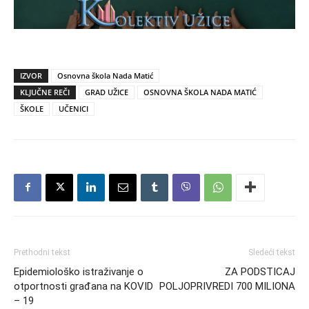
IZVOR
Osnovna škola Nada Matić
KLJUČNE REČI
GRAD UŽICE
OSNOVNA ŠKOLA NADA MATIĆ
ŠKOLE
UČENICI
Prethodni tekst
Sledeći tekst
Epidemiološko istraživanje o
ZA PODSTICAJ
otportnosti građana na KOVID
POLJOPRIVREDI 700 MILIONA
– 19