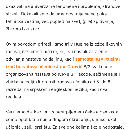
ukazivali na univerzalne fenomene i probleme, strahove i
strasti. Dokazali smo da umetnost nije samo puka
tehnička veština, već pogled na svet, (pre)ispitivanje,
životno iskustvo.
Ovim povodom priredili smo tri virtuelne izložbe likovnih
radova, različite tematike, koji su nastali za vreme
odvijanja nastave na daljinu, kao i
samostalnu virtuelnu
izložbu radova učenice Jane Ćirović
8/3, za koju je
organizovana nastava po IOP-u 3. Takođe, sačinjena je i
zbirka najboljih literarnih radova učenika od 5. do 8.
razreda, na srpskom i engleskom jeziku, kao i dva
recitala.
Verujemo da, kao i mi, s nestrpljenjem čekate dan kada
ćemo opet biti u nama dragom okruženju, u našoj školi,
učionici, sali, igralištu. Za sve one kojima škole nedostaje,