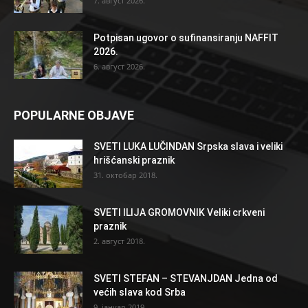
7. август 2026.
Potpisan ugovor o sufinansiranju NAFFIT
2026.
6. август 2026.
POPULARNE OBJAVE
SVETI LUKA LUČINDAN Srpska slava i veliki
hrišćanski praznik
31. октобар 2018.
SVETI ILIJA GROMOVNIK Veliki crkveni
praznik
2. август 2018.
SVETI STEFAN – STEVANJDAN Jedna od
većih slava kod Srba
9. јануар 2019.