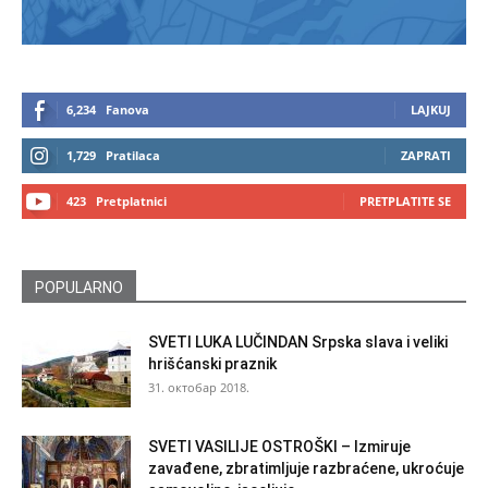
6,234
Fanova
LAJKUJ
1,729
Pratilaca
ZAPRATI
423
Pretplatnici
PRETPLATITE SE
POPULARNO
SVETI LUKA LUČINDAN Srpska slava i veliki
hrišćanski praznik
31. октобар 2018.
SVETI VASILIJE OSTROŠKI – Izmiruje
zavađene, zbratimljuje razbraćene, ukroćuje