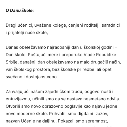
O Danu škole:
Dragi učenici, uvažene kolege, cenjeni roditelji, saradnici
i prijatelji naše škole,
Danas obeležavamo najradosniji dan u školskoj godini –
Dan škole. Poštujući mere i preporuke Vlade Republike
Srbije, današnji dan obeležavamo na malo drugačiji način,
van školskog prostora, bez školske priredbe, ali opet
svečano i dostojanstveno.
Zahvaljujući našem zajedničkom trudu, odgovornosti i
entuzijazmu, učinili smo da se nastava nesmetano odvija.
Otvorili smo novo obrazovno poglavlje kao najavu jedne
nove moderne škole. Prihvatili smo digitalni izazov,
nazvan Učenje na daljinu. Pokazali smo spremnost,