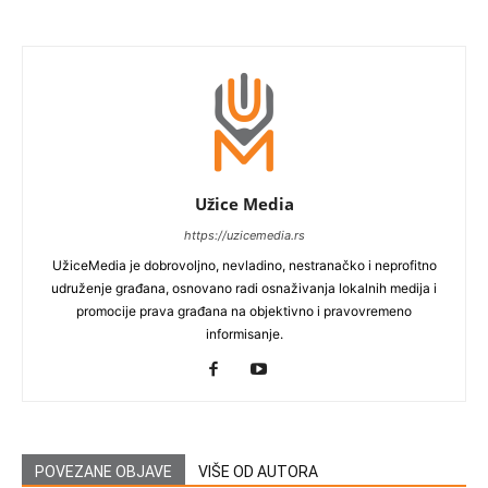
Užice Media
https://uzicemedia.rs
UžiceMedia je dobrovoljno, nevladino, nestranačko i neprofitno
udruženje građana, osnovano radi osnaživanja lokalnih medija i
promocije prava građana na objektivno i pravovremeno
informisanje.
POVEZANE OBJAVE
VIŠE OD AUTORA