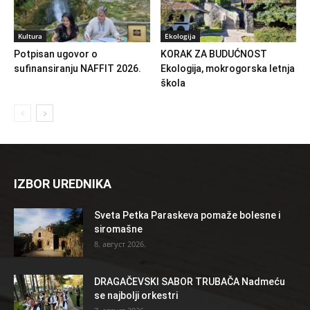
Kultura
Ekologija
Potpisan ugovor o
KORAK ZA BUDUĆNOST
sufinansiranju NAFFIT 2026.
Ekologija, mokrogorska letnja
škola
IZBOR UREDNIKA
Sveta Petka Paraskeva pomaže bolesne i
siromašne
8. август 2026.
DRAGAČEVSKI SABOR TRUBAČA Nadmeću
se najbolji orkestri