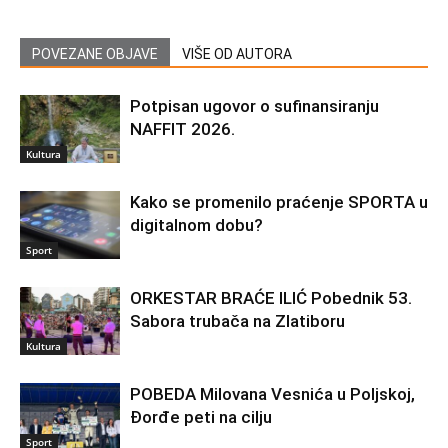
POVEZANE OBJAVE
VIŠE OD AUTORA
Potpisan ugovor o sufinansiranju
NAFFIT 2026.
Kultura
Kako se promenilo praćenje SPORTA u
digitalnom dobu?
Sport
ORKESTAR BRAĆE ILIĆ Pobednik 53.
Sabora trubača na Zlatiboru
Kultura
POBEDA Milovana Vesnića u Poljskoj,
Đorđe peti na cilju
Sport