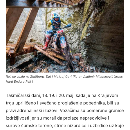
Reli se vozio na Zlatiboru, Tari i Mokroj Gori (Foto: Vladimir Mladenović Xross
Hard Enduro Reli )
Takmičarski dani, 18. 19. i 20. maj, kada je na Kraljevom
trgu upriličeno i svečano proglašenje pobednika, bili su
pravi adrenalinski izazovi. Vozačima su pomerane granice
izdržljivosti jer su morali da prolaze nepredvidive i
surove šumske terene, strme nizbrdice i uzbrdice uz koje