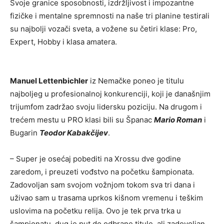
Svoje granice sposobnosti, izdržljivost i impozantne
fizičke i mentalne spremnosti na naše tri planine testirali
su najbolji vozači sveta, a vožene su četiri klase: Pro,
Expert, Hobby i klasa amatera.
Manuel Lettenbichler
iz Nemačke poneo je titulu
najboljeg u profesionalnoj konkurenciji, koji je današnjim
trijumfom zadržao svoju lidersku poziciju. Na drugom i
trećem mestu u PRO klasi bili su Španac
Mario Roman
i
Bugarin
Teodor Kabakčijev
.
– Super je osećaj pobediti na Xrossu dve godine
zaredom, i preuzeti vođstvo na početku šampionata.
Zadovoljan sam svojom vožnjom tokom sva tri dana i
uživao sam u trasama uprkos kišnom vremenu i teškim
uslovima na početku relija. Ovo je tek prva trka u
šampionatu, dug je put do odbrane titule, ali zadovoljan