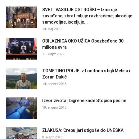
SVETI VASILIJE OSTROŠKI – Izmiruje
zavađene, zbratimljuje razbraćene, ukroćuje
samovoljne, isceljuje...
14. мај 2019.
OBILAZNICA OKO UŽICA Obezbeđeno 30
miliona evra
11. март 2022.
TOMETINO POLJE Iz Londona stigli Melisa i
Zoran Đukić
14. август 2018.
Izvor života i bigrene kade Stopića pećine
19. април 2018.
ZLAKUSA: Crepuljari stigoše do UNESKA
8. март 2018.