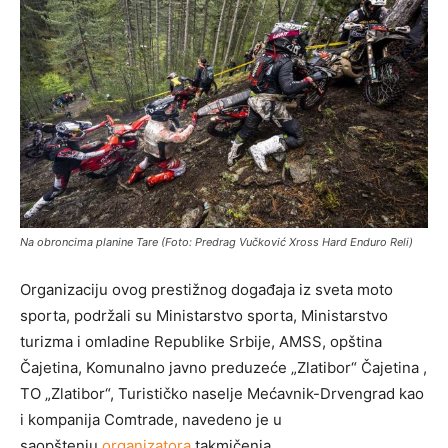
Na obroncima planine Tare (Foto: Predrag Vučković Xross Hard Enduro Reli)
Organizaciju ovog prestižnog događaja iz sveta moto
sporta, podržali su Ministarstvo sporta, Ministarstvo
turizma i omladine Republike Srbije, AMSS, opština
Čajetina, Komunalno javno preduzeće „Zlatibor“ Čajetina ,
TO „Zlatibor“, Turističko naselje Mećavnik-Drvengrad kao
i kompanija Comtrade, navedeno je u
saopštenju
organizatora
takmičenja.