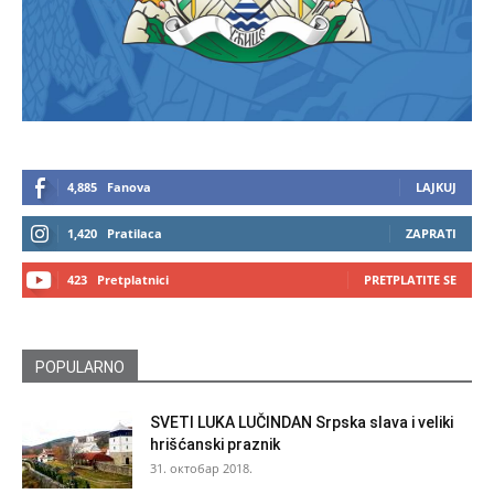
4,885
Fanova
LAJKUJ
1,420
Pratilaca
ZAPRATI
423
Pretplatnici
PRETPLATITE SE
POPULARNO
SVETI LUKA LUČINDAN Srpska slava i veliki
hrišćanski praznik
31. октобар 2018.