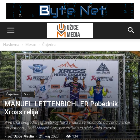
Naslovna
Mesto
Čajetina
Čajetina
Sport
MANUEL LETTENBICHLER Pobednik
Xross relija
Prva trka ovogodišnjeg svetskog hard enduro šampionata održana u Srbiji,
na Zlatiboru, Tari i Mokroj Gori, prevazišla sva očekivanja vozača.
Piše:
Užice Media
-
21. мај 2023.
134