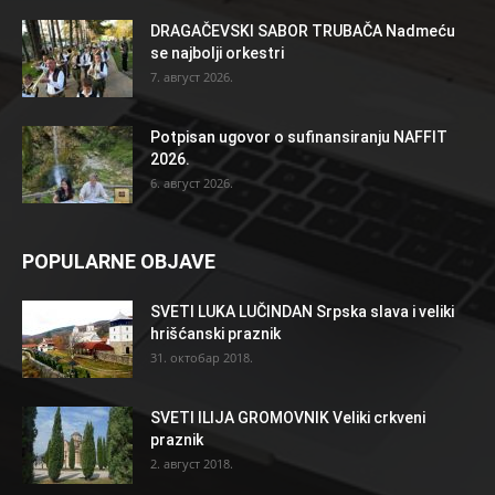
DRAGAČEVSKI SABOR TRUBAČA Nadmeću
se najbolji orkestri
7. август 2026.
Potpisan ugovor o sufinansiranju NAFFIT
2026.
6. август 2026.
POPULARNE OBJAVE
SVETI LUKA LUČINDAN Srpska slava i veliki
hrišćanski praznik
31. октобар 2018.
SVETI ILIJA GROMOVNIK Veliki crkveni
praznik
2. август 2018.