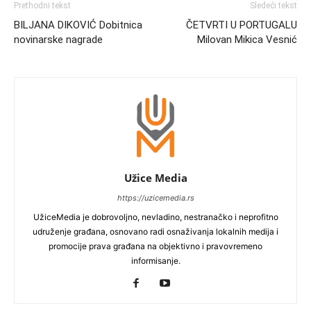
Prethodni tekst
Sledeći tekst
BILJANA DIKOVIĆ Dobitnica
ČETVRTI U PORTUGALU
novinarske nagrade
Milovan Mikica Vesnić
Užice Media
https://uzicemedia.rs
UžiceMedia je dobrovoljno, nevladino, nestranačko i neprofitno
udruženje građana, osnovano radi osnaživanja lokalnih medija i
promocije prava građana na objektivno i pravovremeno
informisanje.