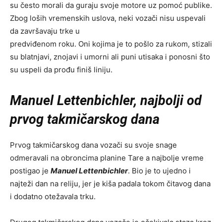
su često morali da guraju svoje motore uz pomoć publike.
Zbog loših vremenskih uslova, neki vozači nisu uspevali
da završavaju trke u
predviđenom roku. Oni kojima je to pošlo za rukom, stizali
su blatnjavi, znojavi i umorni ali puni utisaka i ponosni što
su uspeli da prođu finiš liniju.
Manuel Lettenbichler
, najbolji od
prvog takmičarskog dana
Prvog takmičarskog dana vozači su svoje snage
odmeravali na obroncima planine Tare a najbolje vreme
postigao je
Manuel Lettenbichler
. Bio je to ujedno i
najteži dan na reliju, jer je kiša padala tokom čitavog dana
i dodatno otežavala trku.