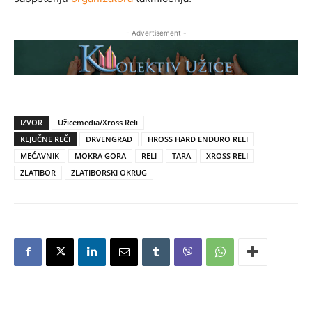
- Advertisement -
IZVOR
Užicemedia/Xross Reli
KLJUČNE REČI
DRVENGRAD
HROSS HARD ENDURO RELI
MEĆAVNIK
MOKRA GORA
RELI
TARA
XROSS RELI
ZLATIBOR
ZLATIBORSKI OKRUG