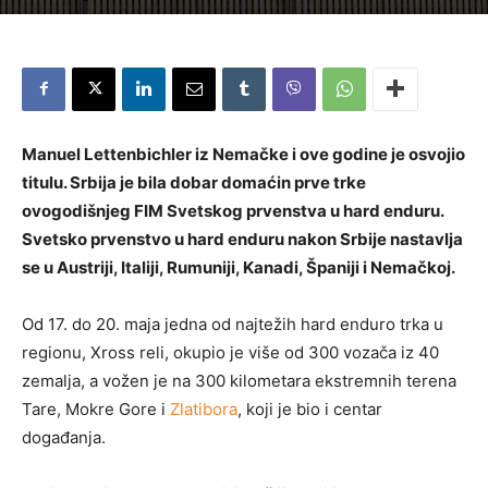
Manuel Lettenbichler iz Nemačke i ove godine je osvojio
titulu. Srbija je bila dobar domaćin prve trke
ovogodišnjeg FIM Svetskog prvenstva u hard enduru.
Svetsko prvenstvo u hard enduru nakon Srbije nastavlja
se u Austriji, Italiji, Rumuniji, Kanadi, Španiji i Nemačkoj.
Od 17. do 20. maja jedna od najtežih hard enduro trka u
regionu, Xross reli, okupio je više od 300 vozača iz 40
zemalja, a vožen je na 300 kilometara ekstremnih terena
Tare, Mokre Gore i
Zlatibora
, koji je bio i centar
događanja.