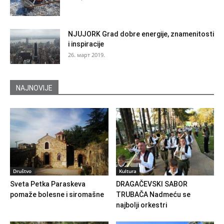
NJUJORK Grad dobre energije, znamenitosti
i inspiracije
26. март 2019.
NAJNOVIJE
Društvo
Kultura
Sveta Petka Paraskeva
DRAGAČEVSKI SABOR
pomaže bolesne i siromašne
TRUBAČA Nadmeću se
najbolji orkestri