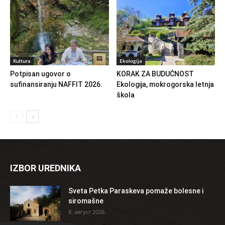
Kultura
Ekologija
Potpisan ugovor o
KORAK ZA BUDUĆNOST
sufinansiranju NAFFIT 2026.
Ekologija, mokrogorska letnja
škola
IZBOR UREDNIKA
Sveta Petka Paraskeva pomaže bolesne i
siromašne
8. август 2026.