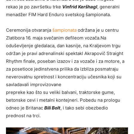
rekao je po završetku trke
Vinfrid Keršhagl
, generalni
menadžer FIM Hard Enduro svetskog šampionata.
Ceremonija otvaranja
šampionata
održana je u centru
Zlatibora 16. maja svečanim defileom vozača.Na
oduševljenje gledalaca, dan kasnije, na Kraljevom trgu
održan je pravi adrenalinski spektakl Akrapovič Straight
Rhythm finale, poseban izazov i za vozače i za motore, a
za posetioce jedinstvena prilika da izbliza posmatraju
neverovatnu spretnost i koncentraciju učesnika koji su
savladavali improvizovane
prepreke kao što su veliki balvani, traktorske gume,
betonske cevi i metalni kontejneri. Pobedu na prologu
odneo je Britanac
Bili Bolt
, i tako sebi obezbedio
prednost na trci.