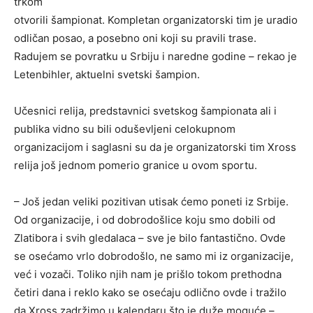
trkom
otvorili šampionat. Kompletan organizatorski tim je uradio
odličan posao, a posebno oni koji su pravili trase.
Radujem se povratku u Srbiju i naredne godine – rekao je
Letenbihler, aktuelni svetski šampion.
Učesnici relija, predstavnici svetskog šampionata ali i
publika vidno su bili oduševljeni celokupnom
organizacijom i saglasni su da je organizatorski tim Xross
relija još jednom pomerio granice u ovom sportu.
– Još jedan veliki pozitivan utisak ćemo poneti iz Srbije.
Od organizacije, i od dobrodošlice koju smo dobili od
Zlatibora i svih gledalaca – sve je bilo fantastično. Ovde
se osećamo vrlo dobrodošlo, ne samo mi iz organizacije,
već i vozači. Toliko njih nam je prišlo tokom prethodna
četiri dana i reklo kako se osećaju odlično ovde i tražilo
da Xross zadržimo u kalendaru što je duže moguće –