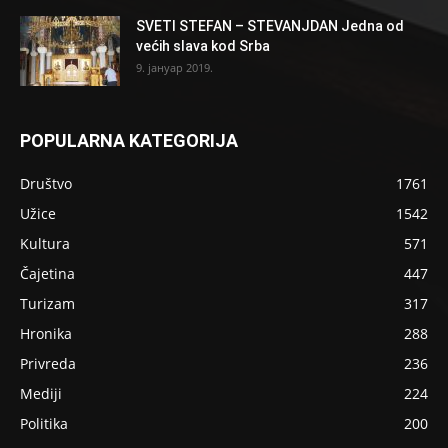
SVETI STEFAN – STEVANJDAN Jedna od
većih slava kod Srba
9. јануар 2019.
POPULARNA KATEGORIJA
Društvo
1761
Užice
1542
Kultura
571
Čajetina
447
Turizam
317
Hronika
288
Privreda
236
Mediji
224
Politika
200