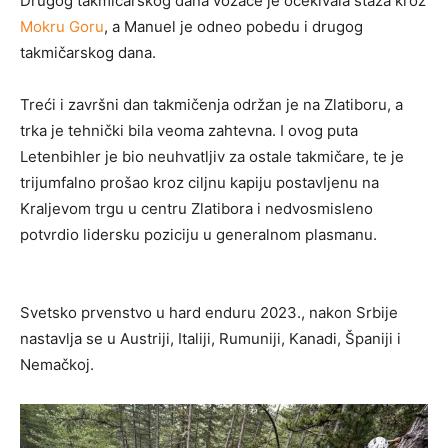
Drugog takmičarskog dana vozače je očekivala staza kroz
Mokru Goru
, a Manuel je odneo pobedu i drugog
takmičarskog dana.
Treći i završni dan takmičenja održan je na Zlatiboru, a
trka je tehnički bila veoma zahtevna. I ovog puta
Letenbihler je bio neuhvatljiv za ostale takmičare, te je
trijumfalno prošao kroz ciljnu kapiju postavljenu na
Kraljevom trgu u centru Zlatibora i nedvosmisleno
potvrdio lidersku poziciju u generalnom plasmanu.
Svetsko prvenstvo u hard enduru 2023., nakon Srbije
nastavlja se u Austriji, Italiji, Rumuniji, Kanadi, Španiji i
Nemačkoj.