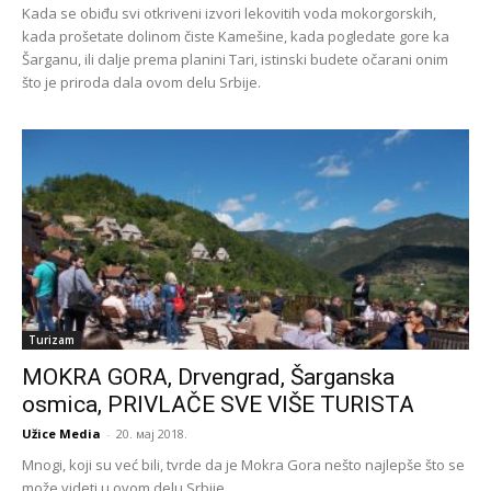
Kada se obiđu svi otkriveni izvori lekovitih voda mokorgorskih,
kada prošetate dolinom čiste Kamešine, kada pogledate gore ka
Šarganu, ili dalje prema planini Tari, istinski budete očarani onim
što je priroda dala ovom delu Srbije.
Turizam
MOKRA GORA, Drvengrad, Šarganska
osmica, PRIVLAČE SVE VIŠE TURISTA
Užice Media
-
20. мај 2018.
Mnogi, koji su već bili, tvrde da je Mokra Gora nešto najlepše što se
može videti u ovom delu Srbije.