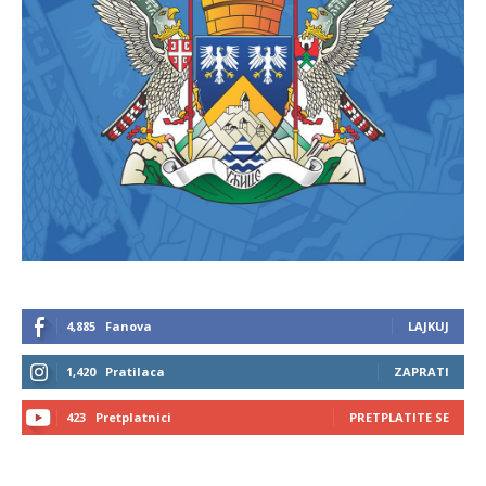
4,885
Fanova
LAJKUJ
1,420
Pratilaca
ZAPRATI
423
Pretplatnici
PRETPLATITE SE