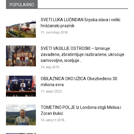
POPULARNO
SVETI LUKA LUČINDAN Srpska slava i veliki
hrišćanski praznik
31. октобар 2018.
SVETI VASILIJE OSTROŠKI – Izmiruje
zavađene, zbratimljuje razbraćene, ukroćuje
samovoljne, isceljuje...
14. мај 2019.
OBILAZNICA OKO UŽICA Obezbeđeno 30
miliona evra
11. март 2022.
TOMETINO POLJE Iz Londona stigli Melisa i
Zoran Đukić
14. август 2018.