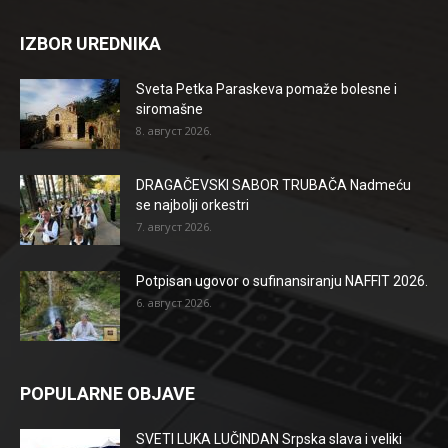
IZBOR UREDNIKA
Sveta Petka Paraskeva pomaže bolesne i
siromašne
8. август 2026.
DRAGAČEVSKI SABOR TRUBAČA Nadmeću
se najbolji orkestri
7. август 2026.
Potpisan ugovor o sufinansiranju NAFFIT 2026.
6. август 2026.
POPULARNE OBJAVE
SVETI LUKA LUČINDAN Srpska slava i veliki