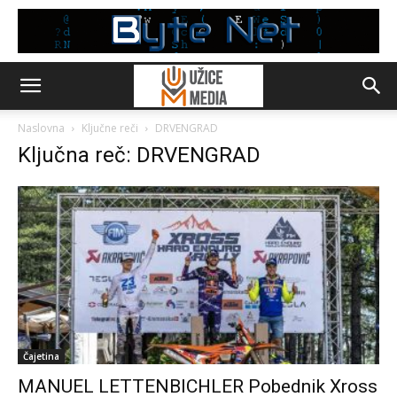
Naslovna
Ključne reči
DRVENGRAD
Ključna reč: DRVENGRAD
Čajetina
MANUEL LETTENBICHLER Pobednik Xross