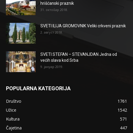
hrišćanski praznik
31. октобар 2018.
SVETI ILIJA GROMOVNIK Veliki crkveni praznik
2. август 2018.
SVETI STEFAN – STEVANJDAN Jedna od
većih slava kod Srba
9. јануар 2019.
POPULARNA KATEGORIJA
Društvo
1761
Užice
1542
Kultura
571
Čajetina
447