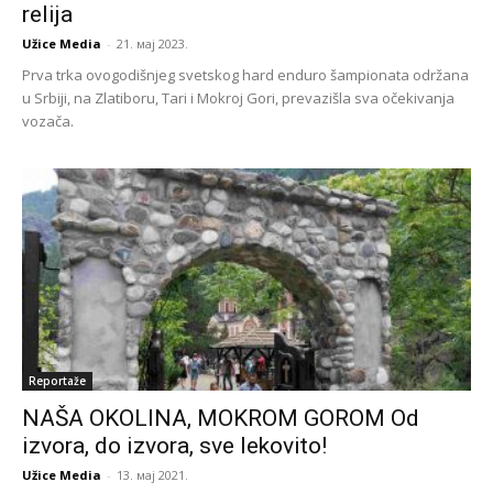
relija
Užice Media
-
21. мај 2023.
Prva trka ovogodišnjeg svetskog hard enduro šampionata održana
u Srbiji, na Zlatiboru, Tari i Mokroj Gori, prevazišla sva očekivanja
vozača.
Reportaže
NAŠA OKOLINA, MOKROM GOROM Od
izvora, do izvora, sve lekovito!
Užice Media
-
13. мај 2021.