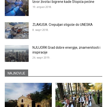
Izvor života i bigrene kade Stopića pećine
19. април 2018.
ZLAKUSA: Crepuljari stigoše do UNESKA
8. март 2018.
NJUJORK Grad dobre energije, znamenitosti i
inspiracije
26. март 2019.
NAJNOVIJE