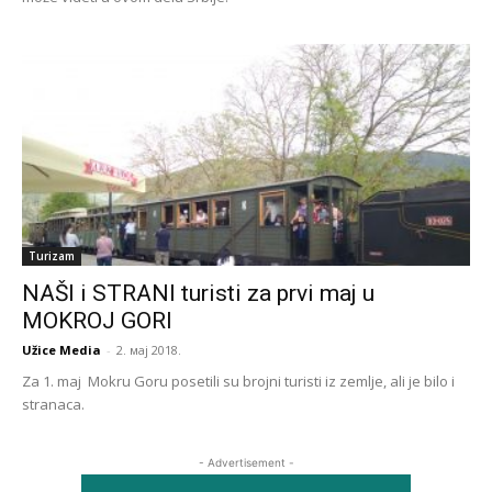
Turizam
NAŠI i STRANI turisti za prvi maj u
MOKROJ GORI
Užice Media
-
2. мај 2018.
Za 1. maj Mokru Goru posetili su brojni turisti iz zemlje, ali je bilo i
stranaca.
- Advertisement -