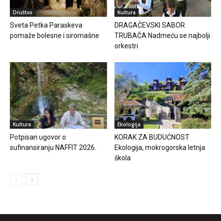
Društvo
Kultura
Sveta Petka Paraskeva
DRAGAČEVSKI SABOR
pomaže bolesne i siromašne
TRUBAČA Nadmeću se najbolji
orkestri
Kultura
Ekologija
Potpisan ugovor o
KORAK ZA BUDUĆNOST
sufinansiranju NAFFIT 2026.
Ekologija, mokrogorska letnja
škola