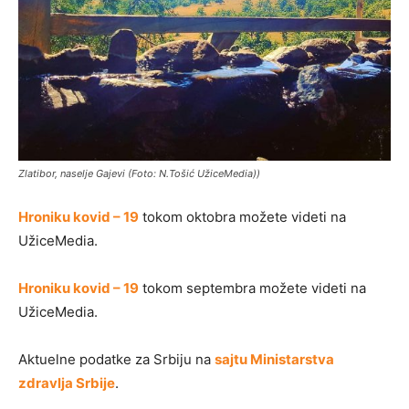
Zlatibor, naselje Gajevi (Foto: N.Tošić UžiceMedia))
Hroniku kovid – 19
tokom oktobra možete videti na
UžiceMedia.
Hroniku kovid – 19
tokom septembra možete videti na
UžiceMedia.
Aktuelne podatke za Srbiju na
sajtu Ministarstva
zdravlja Srbije
.