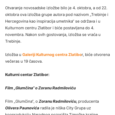
Otvaranje novosadske izložbe bilo je 4. oktobra, a od 22.
oktobra ova izložba grupe autora pod nazivom „Trebinje i
Hercegovina kao inspiracija umetnika“ se održava i u
Kulturnom centru Zlatibor i biće postavljena do 4.
novembra. Nakon svih gostovanja, izložba se vraća u
Trebinje.
Izložba u
Galeriji Kulturnog centra Zlatibo
r, biće otvorena
večeras u 19 časova.
Kulturni centar Zlatibor:
Film „Glumčina“ o Zoranu Radmiloviću
Film „Glumčina“, o
Zoranu Radmiloviću,
producenta
Olivera Paunovića
radila je niška City Grupa uz
kooprodukciju Narodnog pozorišta Timočke krajine.