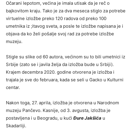
Očarani lepotom, većina je imala utisak da je reč o
bajkovitom kraju. Tako je za dva meseca stiglo za potrebe
virtuelne izložbe preko 120 radova od preko 100
umetnika iz ;itavog sveta, a posle te izložbe napisana je i
objava da ko želi pošalje svoj rad za potrebe izložbe
muzeju.
Stigle su slike od 60 autora, većinom su to bili umetnici iz
Srbije (zato se i javila želja da izložba bude u Srbiji).
Krajem decembra 2020. godine otvorena je izložba i
trajala je sve do februara, kada se seli u Gacko u Kulturni
centar.
Nakon toga, 27. aprila, izložba je otvorena u Narodnom
muzeju Pančevo. Kasnije, od 3. avgusta, izložba je
postavljena i u Beogradu, u kući
Đure Jakšića
u
Skadarliji.