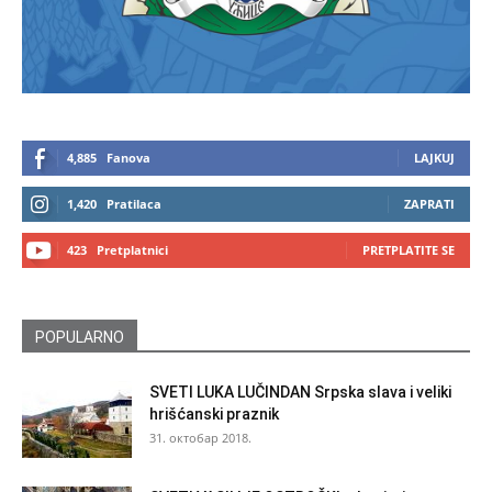
4,885
Fanova
LAJKUJ
1,420
Pratilaca
ZAPRATI
423
Pretplatnici
PRETPLATITE SE
POPULARNO
SVETI LUKA LUČINDAN Srpska slava i veliki
hrišćanski praznik
31. октобар 2018.