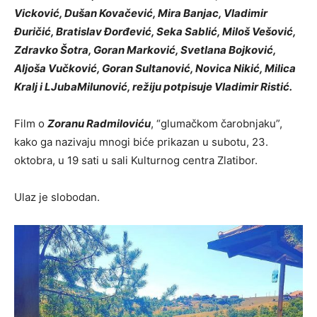
Vicković, Dušan Kovačević, Mira Banjac, Vladimir
Đuričić, Bratislav Đorđević, Seka Sablić, Miloš Vešović,
Zdravko Šotra, Goran Marković, Svetlana Bojković,
Aljoša Vučković, Goran Sultanović, Novica Nikić, Milica
Kralj i LJubaMilunović, režiju potpisuje Vladimir Ristić.
Film o
Zoranu Radmiloviću
, “glumačkom čarobnjaku”,
kako ga nazivaju mnogi biće prikazan u subotu, 23.
oktobra, u 19 sati u sali Kulturnog centra Zlatibor.
Ulaz je slobodan.