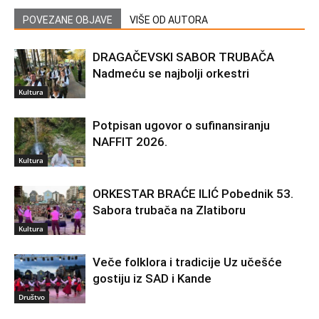
POVEZANE OBJAVE
VIŠE OD AUTORA
DRAGAČEVSKI SABOR TRUBAČA
Nadmeću se najbolji orkestri
Kultura
Potpisan ugovor o sufinansiranju
NAFFIT 2026.
Kultura
ORKESTAR BRAĆE ILIĆ Pobednik 53.
Sabora trubača na Zlatiboru
Kultura
Veče folklora i tradicije Uz učešće
gostiju iz SAD i Kande
Društvo