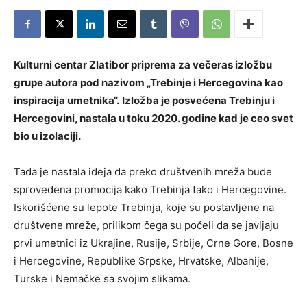
Kulturni centar Zlatibor priprema za večeras izložbu
grupe autora pod nazivom „Trebinje i Hercegovina kao
inspiracija umetnika“.
Izložba je posvećena Trebinju i
Hercegovini, nastala u toku 2020. godine kad je ceo svet
bio u izolaciji.
Tada je nastala ideja da preko društvenih mreža bude
sprovedena promocija kako Trebinja tako i Hercegovine.
Iskorišćene su lepote Trebinja, koje su postavljene na
društvene mreže, prilikom čega su počeli da se javljaju
prvi umetnici iz Ukrajine, Rusije, Srbije, Crne Gore, Bosne
i Hercegovine, Republike Srpske, Hrvatske, Albanije,
Turske i Nemačke sa svojim slikama.