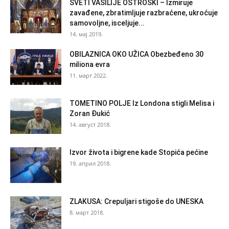
SVETI VASILIJE OSTROŠKI – Izmiruje
zavađene, zbratimljuje razbraćene, ukroćuje
samovoljne, isceljuje...
14. мај 2019.
OBILAZNICA OKO UŽICA Obezbeđeno 30
miliona evra
11. март 2022.
TOMETINO POLJE Iz Londona stigli Melisa i
Zoran Đukić
14. август 2018.
Izvor života i bigrene kade Stopića pećine
19. април 2018.
ZLAKUSA: Crepuljari stigoše do UNESKA
8. март 2018.