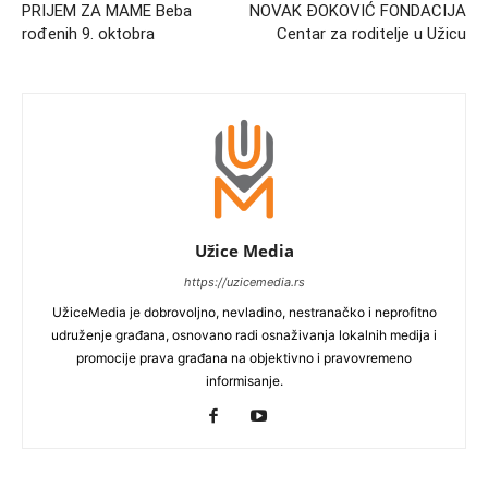
PRIJEM ZA MAME Beba
NOVAK ĐOKOVIĆ FONDACIJA
rođenih 9. oktobra
Centar za roditelje u Užicu
Užice Media
https://uzicemedia.rs
UžiceMedia je dobrovoljno, nevladino, nestranačko i neprofitno
udruženje građana, osnovano radi osnaživanja lokalnih medija i
promocije prava građana na objektivno i pravovremeno
informisanje.