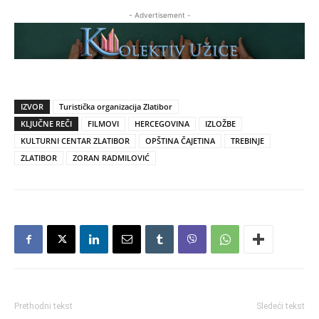
- Advertisement -
IZVOR
Turistička organizacija Zlatibor
KLJUČNE REČI
FILMOVI
HERCEGOVINA
IZLOŽBE
KULTURNI CENTAR ZLATIBOR
OPŠTINA ČAJETINA
TREBINJE
ZLATIBOR
ZORAN RADMILOVIĆ
Prethodni tekst
Sledeći tekst