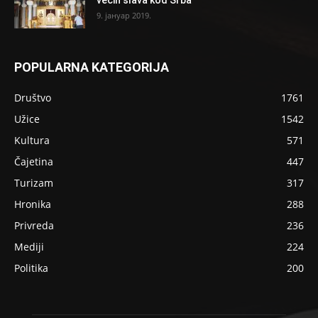
9. јануар 2019.
POPULARNA KATEGORIJA
Društvo
1761
Užice
1542
Kultura
571
Čajetina
447
Turizam
317
Hronika
288
Privreda
236
Mediji
224
Politika
200