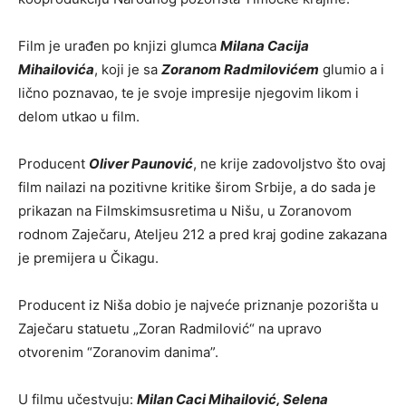
Film je urađen po knjizi glumca
Milana Cacija
Mihailovića
, koji je sa
Zoranom Radmilovićem
glumio a i
lično poznavao, te je svoje impresije njegovim likom i
delom utkao u film.
Producent
Oliver Paunović
, ne krije zadovoljstvo što ovaj
film nailazi na pozitivne kritike širom Srbije, a do sada je
prikazan na Filmskimsusretima u Nišu, u Zoranovom
rodnom Zaječaru, Ateljeu 212 a pred kraj godine zakazana
je premijera u Čikagu.
Producent iz Niša dobio je najveće priznanje pozorišta u
Zaječaru statuetu „Zoran Radmilović“ na upravo
otvorenim “Zoranovim danima”.
U filmu učestvuju:
Milan Caci Mihailović, Selena