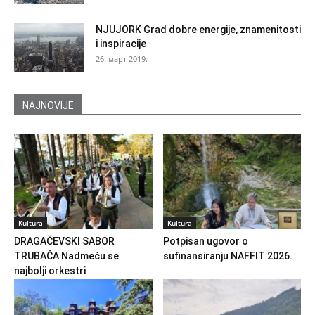
NJUJORK Grad dobre energije, znamenitosti
i inspiracije
26. март 2019.
NAJNOVIJE
Kultura
Kultura
DRAGAČEVSKI SABOR
Potpisan ugovor o
TRUBAČA Nadmeću se
sufinansiranju NAFFIT 2026.
najbolji orkestri