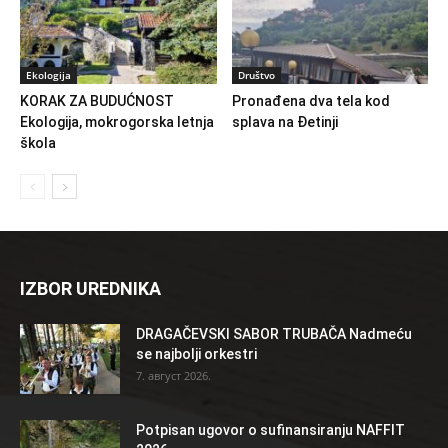
Ekologija
Društvo
KORAK ZA BUDUĆNOST
Pronađena dva tela kod
Ekologija, mokrogorska letnja
splava na Đetinji
škola
IZBOR UREDNIKA
DRAGAČEVSKI SABOR TRUBAČA Nadmeću
se najbolji orkestri
7. август 2026.
Potpisan ugovor o sufinansiranju NAFFIT