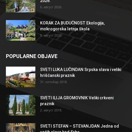
2026.
6. август 2026.
KORAK ZA BUDUĆNOST Ekologija,
mokrogorska letnja škola
5. август 2026.
POPULARNE OBJAVE
SVETI LUKA LUČINDAN Srpska slava i veliki
hrišćanski praznik
31. октобар 2018.
SVETI ILIJA GROMOVNIK Veliki crkveni
praznik
2. август 2018.
SVETI STEFAN – STEVANJDAN Jedna od
većih slava kod Srba