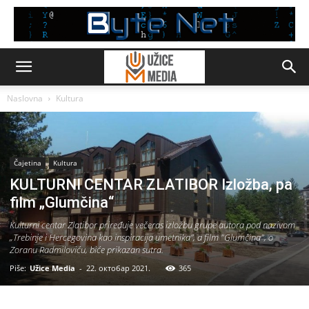
Naslovna
Kultura
Čajetina
Kultura
KULTURNI CENTAR ZLATIBOR Izložba, pa
film „Glumčina“
Kulturni centar Zlatibor priređuje večeras izložbu grupe autora pod nazivom
„Trebinje i Hercegovina kao inspiracija umetnika”, a film "Glumčina", o
Zoranu Radmiloviću, biće prikazan sutra.
Piše:
Užice Media
-
22. октобар 2021.
365