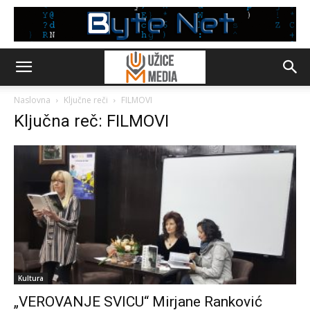
Naslovna
Ključne reči
FILMOVI
Ključna reč: FILMOVI
Kultura
„VEROVANJE SVICU“ Mirjane Ranković