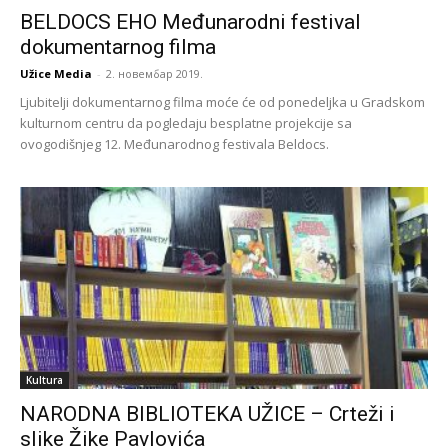
BELDOCS EHO Međunarodni festival
dokumentarnog filma
Užice Media
-
2. новембар 2019.
Ljubitelji dokumentarnog filma moće će od ponedeljka u Gradskom
kulturnom centru da pogledaju besplatne projekcije sa
ovogodišnjeg 12. Međunarodnog festivala Beldocs.
Kultura
NARODNA BIBLIOTEKA UŽICE – Crteži i
slike Žike Pavlovića