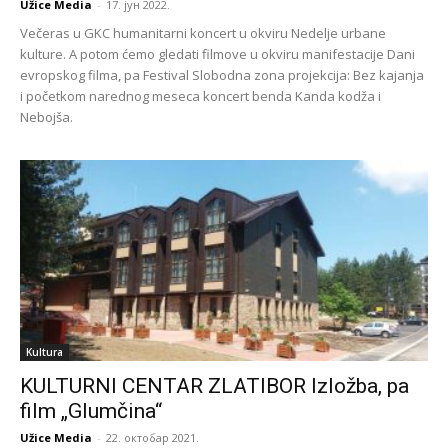
Užice Media
-
17. јун 2022.
Večeras u GKC humanitarni koncert u okviru Nedelje urbane
kulture. A potom ćemo gledati filmove u okviru manifestacije Dani
evropskog filma, pa Festival Slobodna zona projekcija: Bez kajanja
i početkom narednog meseca koncert benda Kanda kodža i
Nebojša.
Kultura
KULTURNI CENTAR ZLATIBOR Izložba, pa
film „Glumčina“
Užice Media
-
22. октобар 2021.