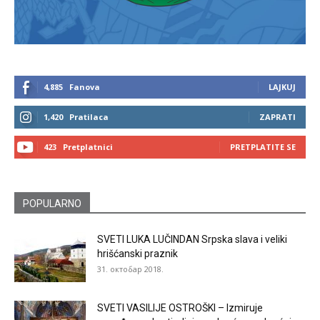
4,885
Fanova
LAJKUJ
1,420
Pratilaca
ZAPRATI
423
Pretplatnici
PRETPLATITE SE
POPULARNO
SVETI LUKA LUČINDAN Srpska slava i veliki
hrišćanski praznik
31. октобар 2018.
SVETI VASILIJE OSTROŠKI – Izmiruje