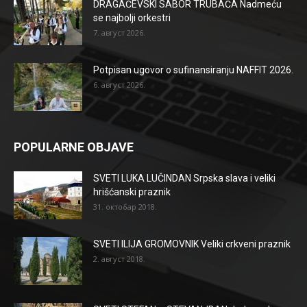
DRAGAČEVSKI SABOR TRUBAČA Nadmeću
se najbolji orkestri
7. август 2026.
Potpisan ugovor o sufinansiranju NAFFIT 2026.
6. август 2026.
POPULARNE OBJAVE
SVETI LUKA LUČINDAN Srpska slava i veliki
hrišćanski praznik
31. октобар 2018.
SVETI ILIJA GROMOVNIK Veliki crkveni praznik
2. август 2018.