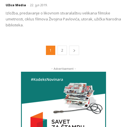
Užice Media
-
22. јул 2019.
Izložba, predavanje o likovnom stvaralaštvu velikana filmske
umetnosti, ciklus filmova Živojina Pavlovića, utorak, užička Narodna
biblioteka.
1
2
- Advertisement -