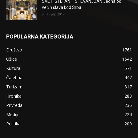
SVETI STEFAN – STEVANJDAN Jedna od
većih slava kod Srba
9. јануар 2019.
POPULARNA KATEGORIJA
Društvo
1761
Užice
1542
Kultura
571
Čajetina
447
Turizam
317
Hronika
288
Privreda
236
Mediji
224
Politika
200