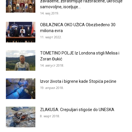
zavađene, zbratimljuje razbraćene, ukroćuje
samovoljne, isceljuje...
14. мај 2019.
OBILAZNICA OKO UŽICA Obezbeđeno 30
miliona evra
11. март 2022.
TOMETINO POLJE Iz Londona stigli Melisa i
Zoran Đukić
14. август 2018.
Izvor života i bigrene kade Stopića pećine
19. април 2018.
ZLAKUSA: Crepuljari stigoše do UNESKA
8. март 2018.