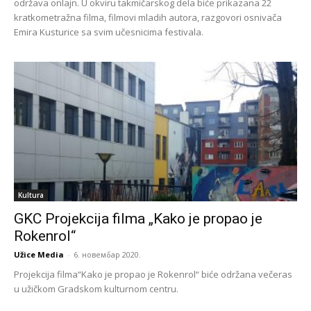
održava onlajn. U okviru takmičarskog dela biće prikazana 22
kratkometražna filma, filmovi mladih autora, razgovori osnivača
Emira Kusturice sa svim učesnicima festivala.
Kultura
GKC Projekcija filma „Kako je propao je
Rokenrol“
Užice Media
-
6. новембар 2020.
Projekcija filma“Kako je propao je Rokenrol“ biće održana večeras
u užičkom Gradskom kulturnom centru.