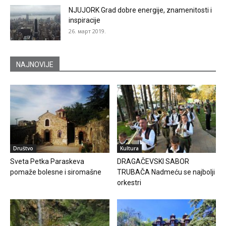
NJUJORK Grad dobre energije, znamenitosti i
inspiracije
26. март 2019.
NAJNOVIJE
Društvo
Kultura
Sveta Petka Paraskeva
DRAGAČEVSKI SABOR
pomaže bolesne i siromašne
TRUBAČA Nadmeću se najbolji
orkestri