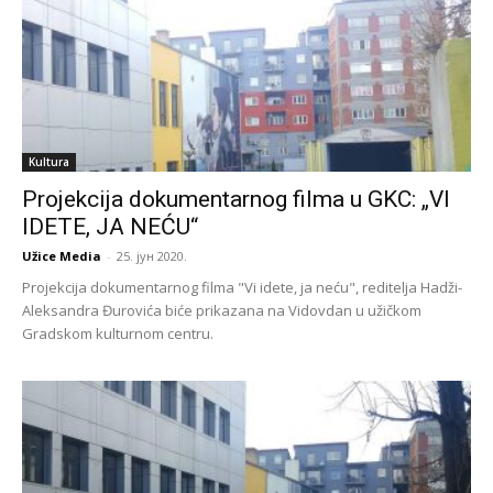
Kultura
Projekcija dokumentarnog filma u GKC: „VI
IDETE, JA NEĆU“
Užice Media
-
25. јун 2020.
Projekcija dokumentarnog filma "Vi idete, ja neću", reditelja Hadži-
Aleksandra Đurovića biće prikazana na Vidovdan u užičkom
Gradskom kulturnom centru.