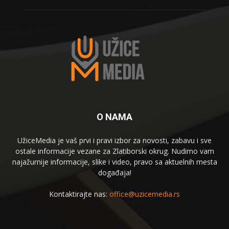
O NAMA
UžiceMedia je vaš prvi i pravi izbor za novosti, zabavu i sve
ostale informacije vezane za Zlatiborski okrug. Nudimo vam
najažurnije informacije, slike i video, pravo sa aktuelnih mesta
događaja!
Kontaktirajte nas:
office@uzicemedia.rs