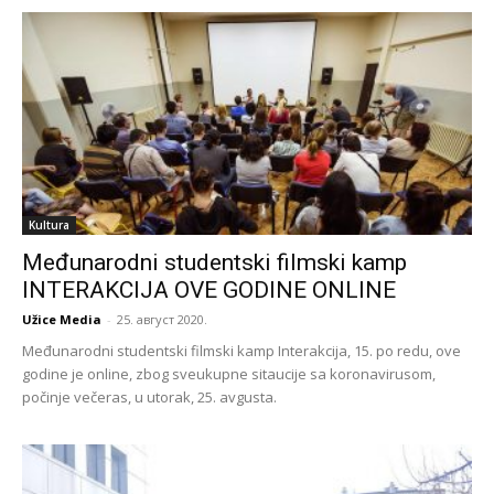
Kultura
Međunarodni studentski filmski kamp
INTERAKCIJA OVE GODINE ONLINE
Užice Media
-
25. август 2020.
Međunarodni studentski filmski kamp Interakcija, 15. po redu, ove
godine je online, zbog sveukupne sitaucije sa koronavirusom,
počinje večeras, u utorak, 25. avgusta.