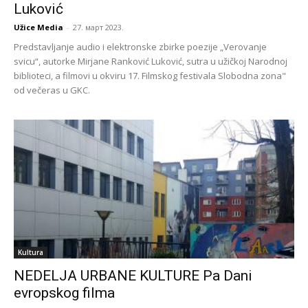
Luković
Užice Media
-
27. март 2023.
Predstavljanje audio i elektronske zbirke poezije „Verovanje
svicu“, autorke Mirjane Ranković Luković, sutra u užičkoj Narodnoj
biblioteci, a filmovi u okviru 17. Filmskog festivala Slobodna zona"
od večeras u GKC.
Kultura
NEDELJA URBANE KULTURE Pa Dani
evropskog filma