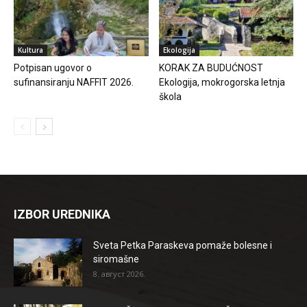
Kultura
Ekologija
Potpisan ugovor o
KORAK ZA BUDUĆNOST
sufinansiranju NAFFIT 2026.
Ekologija, mokrogorska letnja
škola
IZBOR UREDNIKA
Sveta Petka Paraskeva pomaže bolesne i
siromašne
8. август 2026.