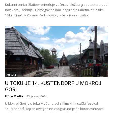
Kulturni centar Zlatibor priređuje večeras izložbu grupe autora pod
nazivom „Trebinje i Hercegovina kao inspiracija umetnika”, a film
"Glumčina", o Zoranu Radmiloviću, biće prikazan sutra.
Kultura
U TOKU JE 14. KUSTENDORF U MOKROJ
GORI
Užice Media
-
23. јануар 2021.
U Mokroj Gori je u toku Međunarodni filmski i muzički festival
"Kustendorf, koji se ove godine zbog situacije sa koronavirusom