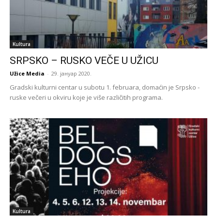
Kultura
SRPSKO – RUSKO VEČE U UŽICU
Užice Media
-
29. јануар 2020.
Gradski kulturni centar u subotu 1. februara, domaćin je Srpsko -
ruske večeri u okviru koje je više različitih programa.
Kultura