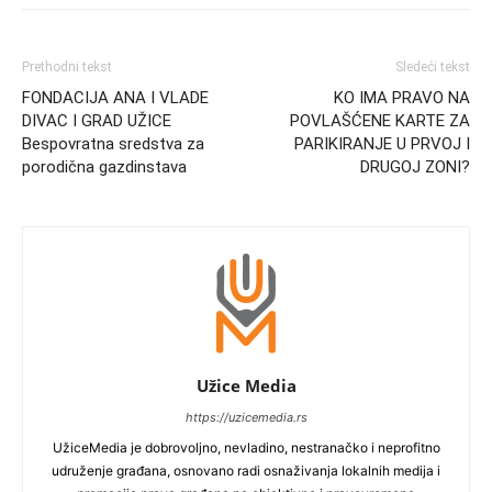
Prethodni tekst
Sledeći tekst
FONDACIJA ANA I VLADE
KO IMA PRAVO NA
DIVAC I GRAD UŽICE
POVLAŠĆENE KARTE ZA
Bespovratna sredstva za
PARIKIRANJE U PRVOJ I
porodična gazdinstava
DRUGOJ ZONI?
Užice Media
https://uzicemedia.rs
UžiceMedia je dobrovoljno, nevladino, nestranačko i neprofitno
udruženje građana, osnovano radi osnaživanja lokalnih medija i