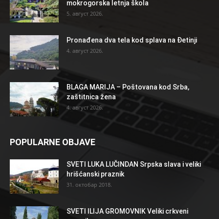
mokrogorska letnja škola
5. август 2026.
Pronađena dva tela kod splava na Đetinji
4. август 2026.
BLAGA MARIJA – Poštovana kod Srba,
zaštitnica žena
4. август 2026.
POPULARNE OBJAVE
SVETI LUKA LUČINDAN Srpska slava i veliki
hrišćanski praznik
31. октобар 2018.
SVETI ILIJA GROMOVNIK Veliki crkveni