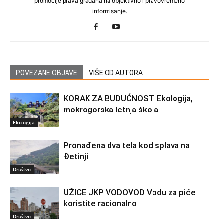
promocije prava građana na objektivno i pravovremeno
informisanje.
POVEZANE OBJAVE
VIŠE OD AUTORA
KORAK ZA BUDUĆNOST Ekologija,
mokrogorska letnja škola
Ekologija
Pronađena dva tela kod splava na
Đetinji
Društvo
UŽICE JKP VODOVOD Vodu za piće
koristite racionalno
Društvo