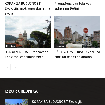
KORAK ZA BUDUĆNOST
Pronađena dva tela kod
Ekologija, mokrogorska letnja
splava na Đetinji
škola
Društvo
Društvo
BLAGA MARIJA – Poštovana
UŽICE JKP VODOVOD Vodu za
kod Srba, zaštitnica žena
piće koristite racionalno
IZBOR UREDNIKA
KORAK ZA BUDUĆNOST Ekologija,