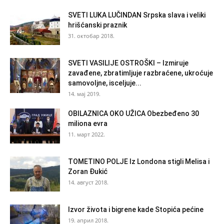
SVETI LUKA LUČINDAN Srpska slava i veliki
hrišćanski praznik
31. октобар 2018.
SVETI VASILIJE OSTROŠKI – Izmiruje
zavađene, zbratimljuje razbraćene, ukroćuje
samovoljne, isceljuje...
14. мај 2019.
OBILAZNICA OKO UŽICA Obezbeđeno 30
miliona evra
11. март 2022.
TOMETINO POLJE Iz Londona stigli Melisa i
Zoran Đukić
14. август 2018.
Izvor života i bigrene kade Stopića pećine
19. април 2018.