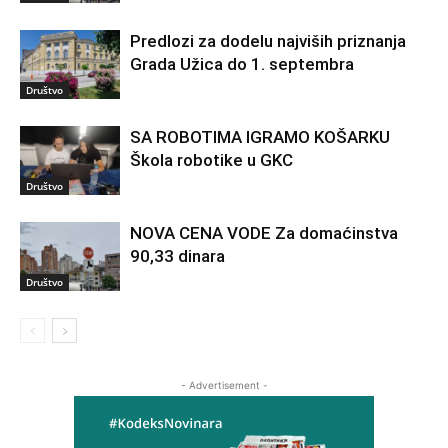
Predlozi za dodelu najviših priznanja
Grada Užica do 1. septembra
Društvo
SA ROBOTIMA IGRAMO KOŠARKU
Škola robotike u GKC
Društvo
NOVA CENA VODE Za domaćinstva
90,33 dinara
Društvo
- Advertisement -