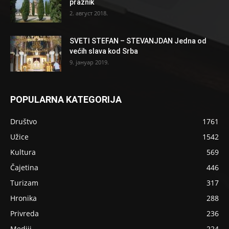
praznik
2. август 2018.
SVETI STEFAN – STEVANJDAN Jedna od
većih slava kod Srba
9. јануар 2019.
POPULARNA KATEGORIJA
Društvo
1761
Užice
1542
Kultura
569
Čajetina
446
Turizam
317
Hronika
288
Privreda
236
Mediji
224