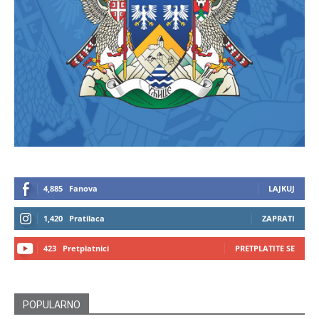
4,885
Fanova
LAJKUJ
1,420
Pratilaca
ZAPRATI
423
Pretplatnici
PRETPLATITE SE
POPULARNO