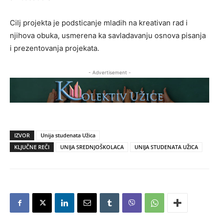
Cilj projekta je podsticanje mladih na kreativan rad i
njihova obuka, usmerena ka savladavanju osnova pisanja
i prezentovanja projekata.
- Advertisement -
IZVOR
Unija studenata Užica
KLJUČNE REČI
UNIJA SREDNJOŠKOLACA
UNIJA STUDENATA UŽICA