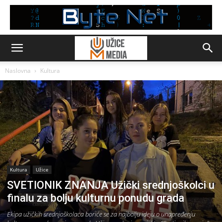
Naslovna
Kultura
Kultura
Užice
SVETIONIK ZNANJA Užički srednjoškolci u
finalu za bolju kulturnu ponudu grada
Ekipa užičkih srednjoškolaca boriće se za najbolju ideju o unapređenju