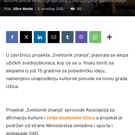
kulturne ponude na nivou grada Užica, u okvriu projekta "Svetionik znanja".
Piše:
Užice Media
-
5. октобар 2020.
202
U završnicu projekta „Svetionik znanja“, plasirala se ekipa
užičkih srednjoškolaca, koji će se u finalu boriti sa
ekipama iz još 15 gradova za pobedničku ideju,
namenjenu unapređenju kulturne ponude na nivou grada
Užica.
Projekat „Svetionik znanja“ sprovode Asocijacija za
afirmaciju kulture i
Unija studenata Užica
a projekat je
podržan od strane Ministarstva omladine i sporta i
ambasade SAD.