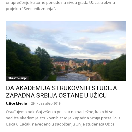
unapređenju kulturne ponude na nivou grada Užica, u okvriu
projekta "Svetionik znanja".
Obrazovanje
DA AKADEMIJA STRUKOVNIH STUDIJA
ZAPADNA SRBIJA OSTANE U UŽICU
Užice Media
-
29. новембар 2019.
Osuđujemo pokušaj vršenja pritiska na nadležne, kako bi se
sedište Akademije strukovnih studija Zapadna Srbija preselilo iz
Užica u Čačak, navedeno u saopštenju Unije studenata Užica.