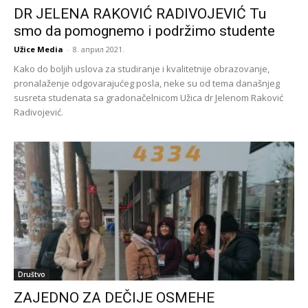
DR JELENA RAKOVIĆ RADIVOJEVIĆ Tu
smo da pomognemo i podržimo studente
Užice Media
-
8. април 2021.
Kako do boljih uslova za studiranje i kvalitetnije obrazovanje,
pronalaženje odgovarajućeg posla, neke su od tema današnjeg
susreta studenata sa gradonačelnicom Užica dr Jelenom Raković
Radivojević.
Društvo
ZAJEDNO ZA DEČIJE OSMEHE