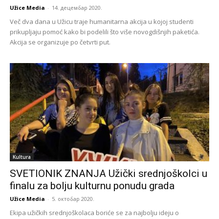
Užice Media
-
14. децембар 2020.
Več dva dana u Užicu traje humanitarna akcija u kojoj studenti
prikupljaju pomoć kako bi podelili što više novogdišnjih paketića.
Akcija se organizuje po četvrti put.
Kultura
SVETIONIK ZNANJA Užički srednjoškolci u
finalu za bolju kulturnu ponudu grada
Užice Media
-
5. октобар 2020.
Ekipa užičkih srednjoškolaca boriće se za najbolju ideju o