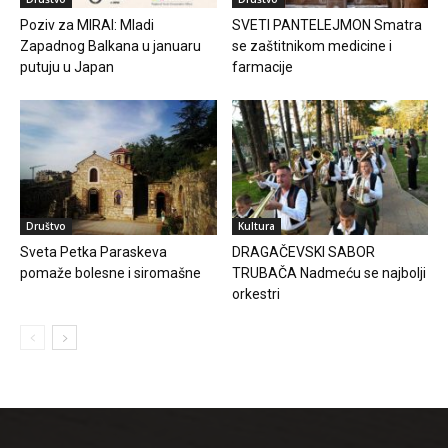
Poziv za MIRAI: Mladi
SVETI PANTELEJMON Smatra
Zapadnog Balkana u januaru
se zaštitnikom medicine i
putuju u Japan
farmacije
Društvo
Kultura
Sveta Petka Paraskeva
DRAGAČEVSKI SABOR
pomaže bolesne i siromašne
TRUBAČA Nadmeću se najbolji
orkestri