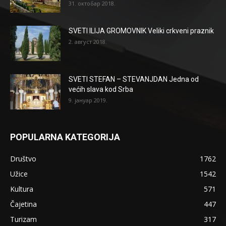
31. октобар 2018.
SVETI ILIJA GROMOVNIK Veliki crkveni praznik
2. август 2018.
SVETI STEFAN – STEVANJDAN Jedna od
većih slava kod Srba
9. јануар 2019.
POPULARNA KATEGORIJA
Društvo
1762
Užice
1542
Kultura
571
Čajetina
447
Turizam
317