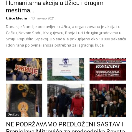
Humanitarna akcija u Užicu i drugim
mestima...
Užice Media
-
13. јануар 2021.
Danas je štand je postavljen u Užicu, a organizovana je akcija i u
Čačku, Novom Sadu, Kragujevcu, Banja Luci i drugim gradovima u
Srbiji i Republici Srpskoj. Do sada je prikupljeno oko 10 000 paketića
i donirana polovina iznosa potrebna za izgradnju kuća.
Društvo
NE PODRŽAVAMO PREDLOŽENI SASTAV I
Branislava Mitrovića za predsednika Saveta