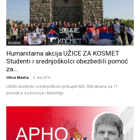
Društvo
Humanitarna akcija UŽICE ZA KOSMET
Studenti i srednjoškolci obezbedili pomoć
za...
Užice Media
-
8. мај 2019.
Užički studenti i srednjoškolci prikupili 605. 000 dinara za 17
porodica sa Kosova i Metohije.