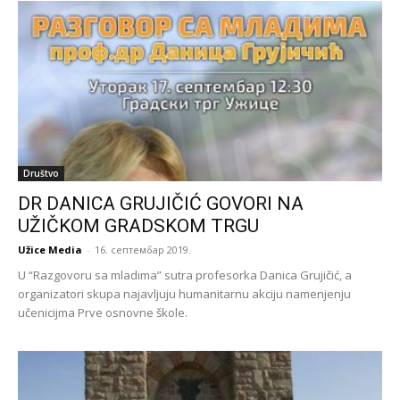
Društvo
DR DANICA GRUJIČIĆ GOVORI NA
UŽIČKOM GRADSKOM TRGU
Užice Media
-
16. септембар 2019.
U “Razgovoru sa mladima” sutra profesorka Danica Grujičić, a
organizatori skupa najavljuju humanitarnu akciju namenjenju
učenicijma Prve osnovne škole.