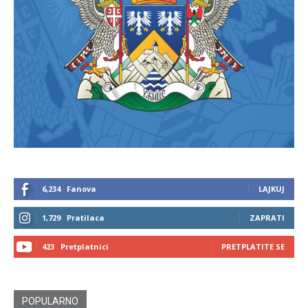
6,234
Fanova
LAJKUJ
1,729
Pratilaca
ZAPRATI
423
Pretplatnici
PRETPLATITE SE
POPULARNO