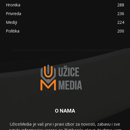
Hronika
288
Privreda
236
Mediji
224
Politika
200
O NAMA
UžiceMedia je vaš prvi i pravi izbor za novosti, zabavu i sve