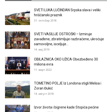
SVETI LUKA LUČINDAN Srpska slava i veliki
hrišćanski praznik
31. октобар 2018.
SVETI VASILIJE OSTROŠKI – Izmiruje
zavađene, zbratimljuje razbraćene, ukroćuje
samovoljne, isceljuje...
14. мај 2019.
OBILAZNICA OKO UŽICA Obezbeđeno 30
miliona evra
11. март 2022.
TOMETINO POLJE Iz Londona stigli Melisa i
Zoran Đukić
14. август 2018.
Izvor života i bigrene kade Stopića pećine