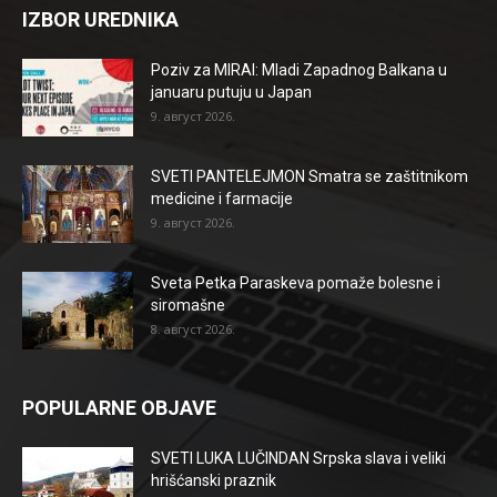
IZBOR UREDNIKA
Poziv za MIRAI: Mladi Zapadnog Balkana u
januaru putuju u Japan
9. август 2026.
SVETI PANTELEJMON Smatra se zaštitnikom
medicine i farmacije
9. август 2026.
Sveta Petka Paraskeva pomaže bolesne i
siromašne
8. август 2026.
POPULARNE OBJAVE
SVETI LUKA LUČINDAN Srpska slava i veliki
hrišćanski praznik