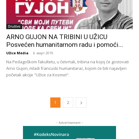
Društvo
ARNO GUJON NA TRIBINI U UŽICU
Posvećen humanitarnom radu i pomoći...
Užice Media
-
6. март 2019.
Na Pedagoškom fakultetu, u četvrtak, tribina na kojoj će gostovati
Arno Gujon, mladi francuski humanitarac, kojom će biti najavljen
početak akcije "Užice za Kosmet".
1
2
- Advertisement -