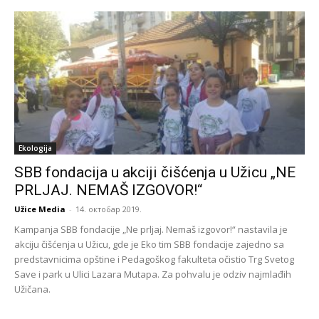
Ekologija
SBB fondacija u akciji čišćenja u Užicu „NE
PRLJAJ. NEMAŠ IZGOVOR!“
Užice Media
-
14. октобар 2019.
Kampanja SBB fondacije „Ne prljaj. Nemaš izgovor!“ nastavila je
akciju čišćenja u Užicu, gde je Eko tim SBB fondacije zajedno sa
predstavnicima opštine i Pedagoškog fakulteta očistio Trg Svetog
Save i park u Ulici Lazara Mutapa. Za pohvalu je odziv najmlađih
Užičana.