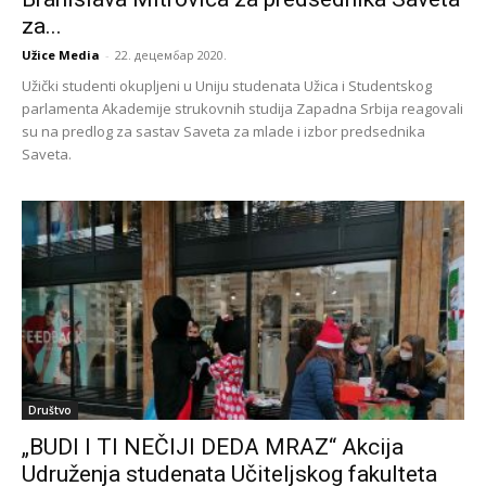
za...
Užice Media
-
22. децембар 2020.
Užički studenti okupljeni u Uniju studenata Užica i Studentskog
parlamenta Akademije strukovnih studija Zapadna Srbija reagovali
su na predlog za sastav Saveta za mlade i izbor predsednika
Saveta.
Društvo
„BUDI I TI NEČIJI DEDA MRAZ“ Akcija
Udruženja studenata Učiteljskog fakulteta