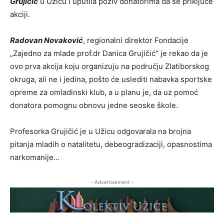
Grujičić
u Užicu i uputila poziv donatorima da se priključe
akciji.
Radovan Novaković
, regionalni direktor Fondacije
„Zajedno za mlade prof.dr Danica Grujičić“ je rekao da je
ovo prva akcija koju organizuju na području Zlatiborskog
okruga, ali ne i jedina, pošto će uslediti nabavka sportske
opreme za omladinski klub, a u planu je, da uz pomoć
donatora pomognu obnovu jedne seoske škole.
Profesorka Grujičić je u Užicu odgovarala na brojna
pitanja mladih o natalitetu, debeogradizaciji, opasnostima
narkomanije…
- Advertisement -