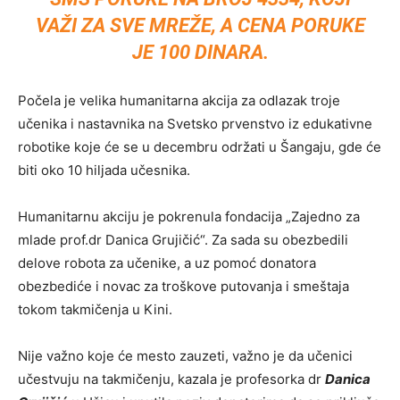
VAŽI ZA SVE MREŽE, A CENA PORUKE
JE 100 DINARA.
Počela je velika humanitarna akcija za odlazak troje
učenika i nastavnika na Svetsko prvenstvo iz edukativne
robotike koje će se u decembru održati u Šangaju, gde će
biti oko 10 hiljada učesnika.
Humanitarnu akciju je pokrenula fondacija „Zajedno za
mlade prof.dr Danica Grujičić“. Za sada su obezbedili
delove robota za učenike, a uz pomoć donatora
obezbediće i novac za troškove putovanja i smeštaja
tokom takmičenja u Kini.
Nije važno koje će mesto zauzeti, važno je da učenici
učestvuju na takmičenju, kazala je profesorka dr
Danica