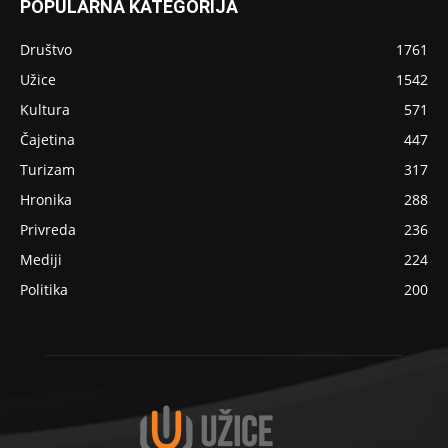
POPULARNA KATEGORIJA
Društvo
1761
Užice
1542
Kultura
571
Čajetina
447
Turizam
317
Hronika
288
Privreda
236
Mediji
224
Politika
200