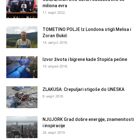
miliona evra
11. март 2022.
TOMETINO POLJE Iz Londona stigli Melisa i
Zoran Đukić
14. август 2018.
Izvor života i bigrene kade Stopića pećine
19. април 2018.
ZLAKUSA: Crepuljari stigoše do UNESKA
8. март 2018.
NJUJORK Grad dobre energije, znamenitosti
i inspiracije
26. март 2019.