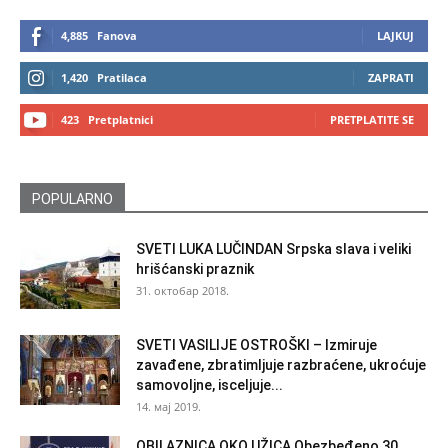
4,885
Fanova
LAJKUJ
1,420
Pratilaca
ZAPRATI
423
Pretplatnici
PRETPLATITE SE
POPULARNO
SVETI LUKA LUČINDAN Srpska slava i veliki
hrišćanski praznik
31. октобар 2018.
SVETI VASILIJE OSTROŠKI – Izmiruje
zavađene, zbratimljuje razbraćene, ukroćuje
samovoljne, isceljuje...
14. мај 2019.
OBILAZNICA OKO UŽICA Obezbeđeno 30