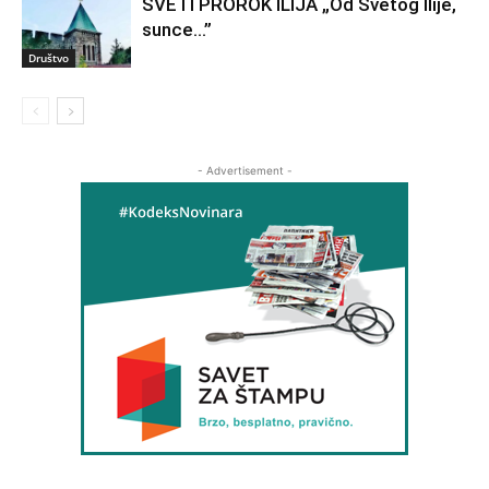
SVETI PROROK ILIJA „Od Svetog Ilije,
sunce…”
Društvo
- Advertisement -