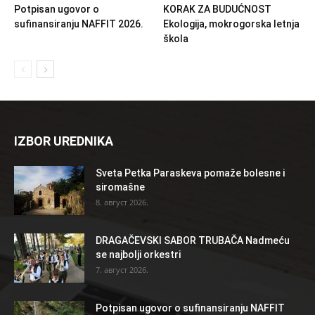
Potpisan ugovor o
KORAK ZA BUDUĆNOST
sufinansiranju NAFFIT 2026.
Ekologija, mokrogorska letnja
škola
IZBOR UREDNIKA
Sveta Petka Paraskeva pomaže bolesne i
siromašne
8. август 2026.
DRAGAČEVSKI SABOR TRUBAČA Nadmeću
se najbolji orkestri
7. август 2026.
Potpisan ugovor o sufinansiranju NAFFIT