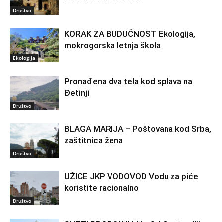
Društvo
KORAK ZA BUDUĆNOST Ekologija,
mokrogorska letnja škola
Ekologija
Pronađena dva tela kod splava na
Đetinji
Društvo
BLAGA MARIJA – Poštovana kod Srba,
zaštitnica žena
Društvo
UŽICE JKP VODOVOD Vodu za piće
koristite racionalno
Društvo