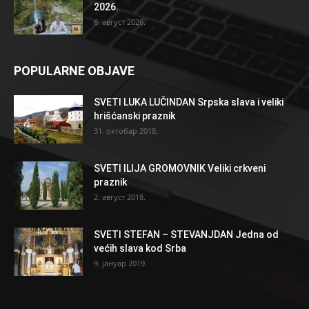
2026.
6. август 2026.
POPULARNE OBJAVE
SVETI LUKA LUČINDAN Srpska slava i veliki
hrišćanski praznik
31. октобар 2018.
SVETI ILIJA GROMOVNIK Veliki crkveni
praznik
2. август 2018.
SVETI STEFAN – STEVANJDAN Jedna od
većih slava kod Srba
9. јануар 2019.