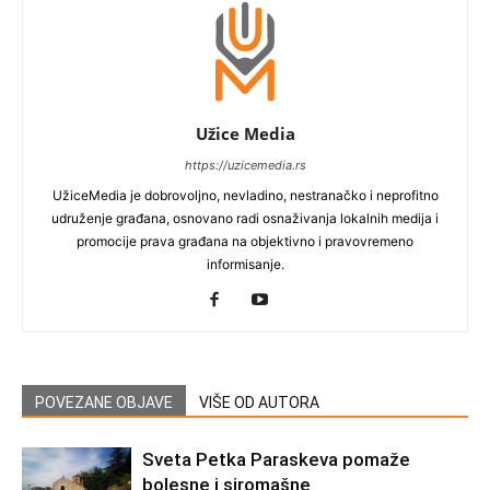
Užice Media
https://uzicemedia.rs
UžiceMedia je dobrovoljno, nevladino, nestranačko i neprofitno
udruženje građana, osnovano radi osnaživanja lokalnih medija i
promocije prava građana na objektivno i pravovremeno
informisanje.
POVEZANE OBJAVE
VIŠE OD AUTORA
Sveta Petka Paraskeva pomaže
bolesne i siromašne