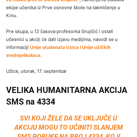
ekipe učenika iz Prve osnovne škole na takmičenje u
Kinu.
Pre skupa, u 12 časova profesorka Grujičić i ostali
učesnici u akciji će dati izjavu medijima, navodi se u
informaciji
Unije studenata Uzica i Unije užičkih
srednjoškolaca
.
Užice, utorak, 17. septembar
VELIKA HUMANITARNA AKCIJA
SMS na 4334
SVI KOJI ŽELE DA SE UKLJUČE U
AKCIJU MOGU TO UČINITI SLANJEM
SMS PORUKE NA BROJ 4334, KOJI