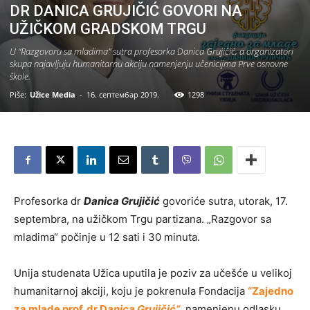
DR DANICA GRUJIČIĆ GOVORI NA
UŽIČKOM GRADSKOM TRGU
U “Razgovoru sa mladima” sutra profesorka Danica Grujičić, a organizatori
skupa najavljuju humanitarnu akciju namenjenju učenicijma Prve osnovne
škole.
Piše:
Užice Media
-
16. септембар 2019.
1298
Profesorka dr
Danica Grujičić
govoriće sutra, utorak, 17.
septembra, na užičkom Trgu partizana. „Razgovor sa
mladima“ počinje u 12 sati i 30 minuta.
Unija studenata Užica uputila je poziv za učešće u velikoj
humanitarnoj akciji, koju je pokrenula Fondacija
“Zajedno
za mlade prof. dr D
anica Grujičić“
, namenjenu odlasku