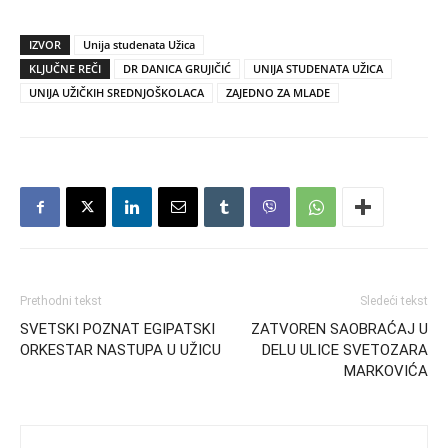
IZVOR
Unija studenata Užica
KLJUČNE REČI
DR DANICA GRUJIČIĆ
UNIJA STUDENATA UŽICA
UNIJA UŽIČKIH SREDNJOŠKOLACA
ZAJEDNO ZA MLADE
Prethodni tekst
Sledeći tekst
SVETSKI POZNAT EGIPATSKI
ZATVOREN SAOBRAĆAJ U
ORKESTAR NASTUPA U UŽICU
DELU ULICE SVETOZARA
MARKOVIĆA