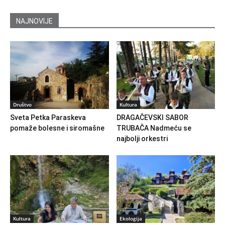
NAJNOVIJE
Društvo
Kultura
Sveta Petka Paraskeva
DRAGAČEVSKI SABOR
pomaže bolesne i siromašne
TRUBAČA Nadmeću se
najbolji orkestri
Kultura
Ekologija