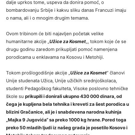
dalje uprkos tome, uspeva da donira pomoć, o
bombardovanju Srbije i kakvu sliku danas Francuzi imaju
o nama, ali i o mnogim drugim temama.
Ovom tribinom će biti najavljen početak velike
humanitarne akcije „
Užice za Kosmet
„, tokom koje će se
drugu godinu zaredom prikupljati pomoć namenjena
porodicama u enklavama na Kosovu i Metohiji.
Tokom prošlogodišnje akcije „
Užice za Kosmet
“ članovi
Unije studenata Užica, Unije užičkih srednjoškolaca,
studenti Pedagoškog fakulteta, Visoke poslovno tehničke
škole su
prikupili i donirali ukupno 430 000 dinara, od
čega je kupljena bela tehnika i kreveti za šest porodica u
blizini Gračanice, ali je i snabdevena narodna kuhinja
„Majka 9 Jugovića“ sa preko 1000 kg hrane. Pored toga
preko 50 mladih ljudi iz našeg grada je posetilo Kosovo i