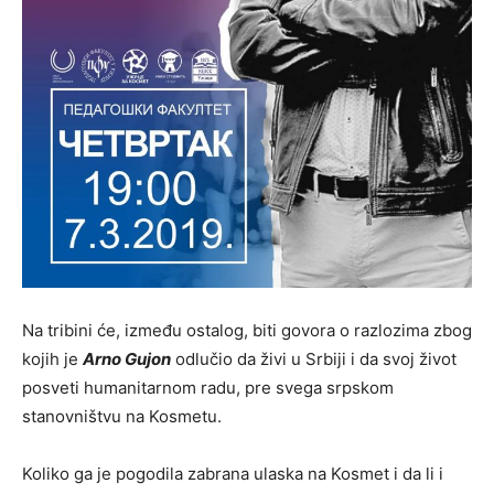
Na tribini će, između ostalog, biti govora o razlozima zbog
kojih je
Arno Gujon
odlučio da živi u Srbiji i da svoj život
posveti humanitarnom radu, pre svega srpskom
stanovništvu na Kosmetu.
Koliko ga je pogodila zabrana ulaska na Kosmet i da li i