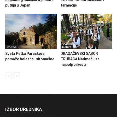
putuju u Japan
farmacije
Društvo
Kultura
Sveta Petka Paraskeva
DRAGAČEVSKI SABOR
pomaže bolesne i siromašne
TRUBAČA Nadmeću se
najbolji orkestri
IZBOR UREDNIKA