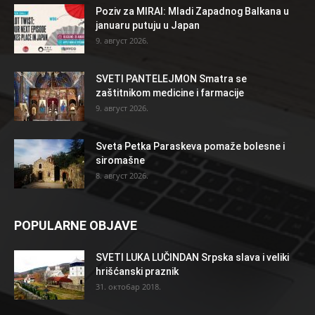
Poziv za MIRAI: Mladi Zapadnog Balkana u
januaru putuju u Japan
9. август 2026.
SVETI PANTELEJMON Smatra se
zaštitnikom medicine i farmacije
9. август 2026.
Sveta Petka Paraskeva pomaže bolesne i
siromašne
8. август 2026.
POPULARNE OBJAVE
SVETI LUKA LUČINDAN Srpska slava i veliki
hrišćanski praznik
31. октобар 2018.