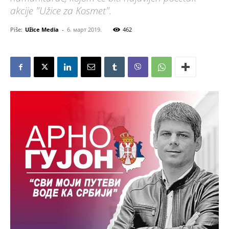
akcije "Užice za Kosmet".
Piše:
Užice Media
-
6. март 2019.
462