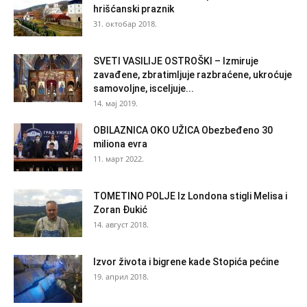
hrišćanski praznik
31. октобар 2018.
SVETI VASILIJE OSTROŠKI – Izmiruje
zavađene, zbratimljuje razbraćene, ukroćuje
samovoljne, isceljuje...
14. мај 2019.
OBILAZNICA OKO UŽICA Obezbeđeno 30
miliona evra
11. март 2022.
TOMETINO POLJE Iz Londona stigli Melisa i
Zoran Đukić
14. август 2018.
Izvor života i bigrene kade Stopića pećine
19. април 2018.