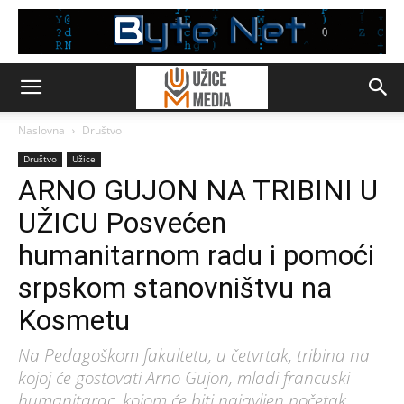
Naslovna
Društvo
Društvo
Užice
ARNO GUJON NA TRIBINI U
UŽICU Posvećen
humanitarnom radu i pomoći
srpskom stanovništvu na
Kosmetu
Na Pedagoškom fakultetu, u četvrtak, tribina na
kojoj će gostovati Arno Gujon, mladi francuski
humanitarac, kojom će biti najavljen početak