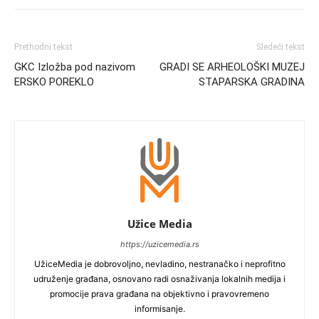
Prethodni tekst
Sledeći tekst
GKC Izložba pod nazivom
GRADI SE ARHEOLOŠKI MUZEJ
ERSKO POREKLO
STAPARSKA GRADINA
Užice Media
https://uzicemedia.rs
UžiceMedia je dobrovoljno, nevladino, nestranačko i neprofitno
udruženje građana, osnovano radi osnaživanja lokalnih medija i
promocije prava građana na objektivno i pravovremeno
informisanje.