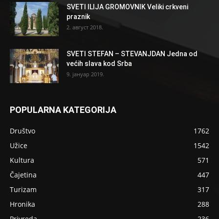
SVETI ILIJA GROMOVNIK Veliki crkveni
praznik
2. август 2018.
SVETI STEFAN – STEVANJDAN Jedna od
većih slava kod Srba
9. јануар 2019.
POPULARNA KATEGORIJA
Društvo
1762
Užice
1542
Kultura
571
Čajetina
447
Turizam
317
Hronika
288
Privreda
236