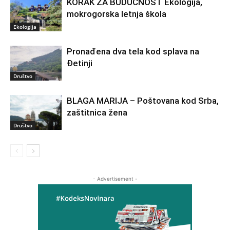
KORAK ZA BUDUĆNOST Ekologija,
mokrogorska letnja škola
Ekologija
Pronađena dva tela kod splava na
Đetinji
Društvo
BLAGA MARIJA – Poštovana kod Srba,
zaštitnica žena
Društvo
- Advertisement -