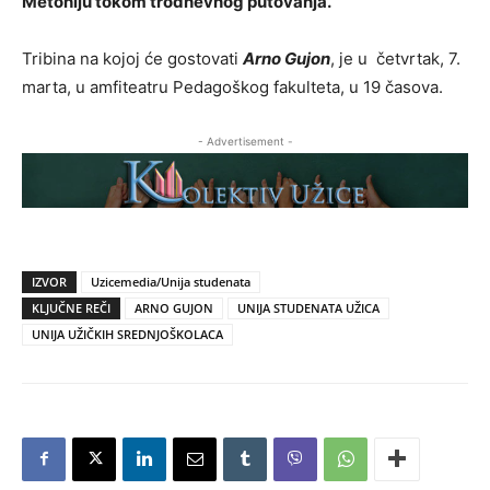
Metohiju tokom trodnevnog putovanja.
Tribina na kojoj će gostovati
Arno Gujon
, je u četvrtak, 7.
marta, u amfiteatru Pedagoškog fakulteta, u 19 časova.
- Advertisement -
IZVOR
Uzicemedia/Unija studenata
KLJUČNE REČI
ARNO GUJON
UNIJA STUDENATA UŽICA
UNIJA UŽIČKIH SREDNJOŠKOLACA