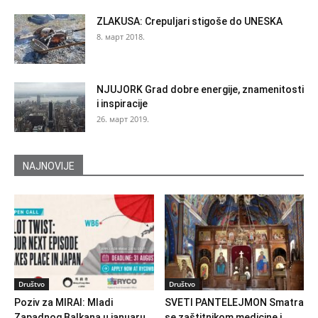
ZLAKUSA: Crepuljari stigoše do UNESKA
8. март 2018.
NJUJORK Grad dobre energije, znamenitosti
i inspiracije
26. март 2019.
NAJNOVIJE
Društvo
Društvo
Poziv za MIRAI: Mladi
SVETI PANTELEJMON Smatra
Zapadnog Balkana u januaru
se zaštitnikom medicine i