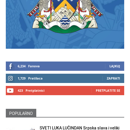
6,234
Fanova
LAJKUJ
1,729
Pratilaca
ZAPRATI
423
Pretplatnici
PRETPLATITE SE
POPULARNO
SVETI LUKA LUČINDAN Srpska slava i veliki