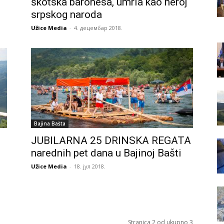
škotska baronesa, umrla kao heroj
srpskog naroda
Užice Media
-
4. децембар 2018.
Bajina Bašta
JUBILARNA 25 DRINSKA REGATA
narednih pet dana u Bajinoj Bašti
Užice Media
-
18. јул 2018.
Stranica 2 od ukupno 3