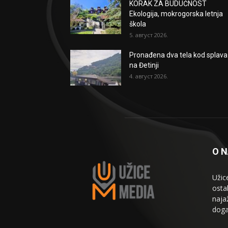
KORAK ZA BUDUĆNOST
Ekologija, mokrogorska letnja
škola
5. август 2026.
Pronađena dva tela kod splava
na Đetinji
4. август 2026.
O 
Užic
osta
naja
doga