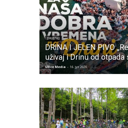
DRUŠTVO
DRINA I JELEN PIVO „Reci
uživaj i Drinu od otpada
Užice Media
-
16. јул 2026.