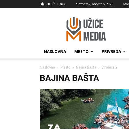
C
30.9
Четвртак, август 6, 2026
Mar
Užice
UžiceMedia
NASLOVNA
MESTO
PRIVREDA
Naslovna
Mesto
Bajina Bašta
Stranica 2
BAJINA BAŠTA