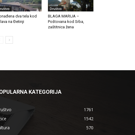
ruštvo
Društvo
onađena dva tela kod
BLAGA MARIJA –
lava na Đetinji
Poštovana kod Srba,
zaštitnica žena
OPULARNA KATEGORIJA
ruštvo
1761
ice
1542
ltura
570