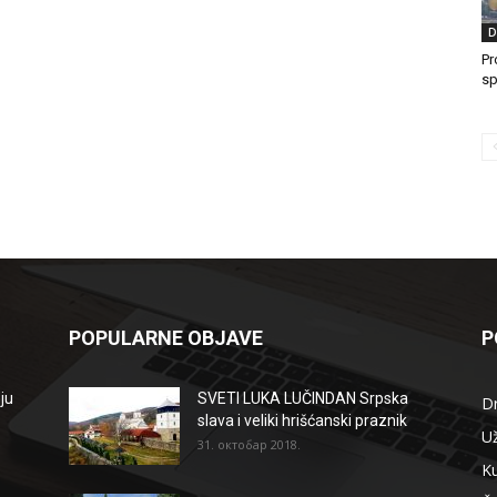
D
Pr
sp
POPULARNE OBJAVE
P
ju
SVETI LUKA LUČINDAN Srpska
D
slava i veliki hrišćanski praznik
Už
31. октобар 2018.
Ku