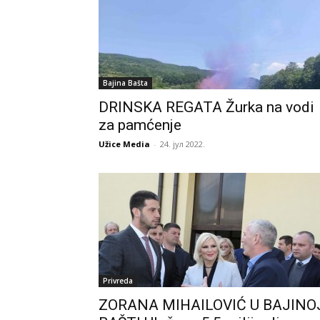
Bajina Bašta
DRINSKA REGATA Žurka na vodi
za pamćenje
Užice Media
-
24. јул 2022.
Privreda
ZORANA MIHAILOVIĆ U BAJINO