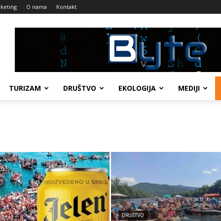
keting
O nama
Kontakt
TURIZAM
DRUŠTVO
EKOLOGIJA
MEDIJI
DRUŠTVO