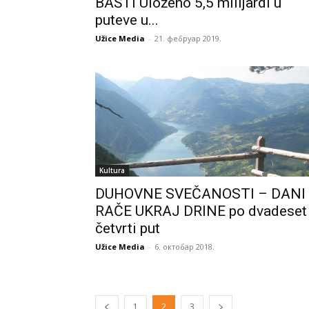
BAŠTI Uloženo 5,5 milijardi u
puteve u...
Užice Media
-
21. фебруар 2019.
Kultura
DUHOVNE SVEČANOSTI – DANI
RAČE UKRAJ DRINE po dvadeset
četvrti put
Užice Media
-
6. октобар 2018.
1
2
3