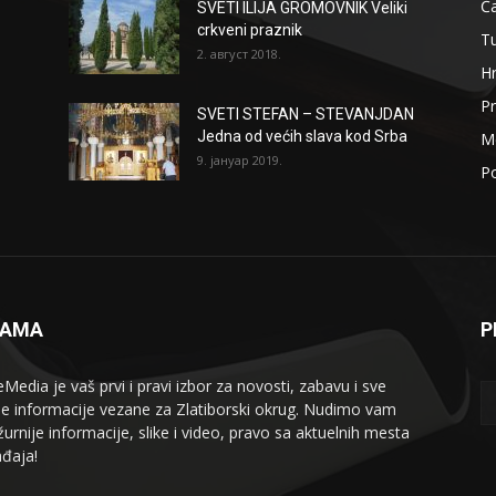
Ča
SVETI ILIJA GROMOVNIK Veliki
crkveni praznik
T
2. август 2018.
H
Pr
SVETI STEFAN – STEVANJDAN
Jedna od većih slava kod Srba
Me
9. јануар 2019.
Po
NAMA
P
eMedia je vaš prvi i pravi izbor za novosti, zabavu i sve
le informacije vezane za Zlatiborski okrug. Nudimo vam
žurnije informacije, slike i video, pravo sa aktuelnih mesta
đaja!