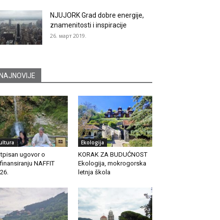
NJUJORK Grad dobre energije,
znamenitosti i inspiracije
26. март 2019.
NAJNOVIJE
ultura
Ekologija
tpisan ugovor o
KORAK ZA BUDUĆNOST
finansiranju NAFFIT
Ekologija, mokrogorska
26.
letnja škola