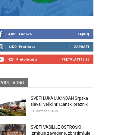
4,885
Fanova
LAJKUJ
1,420
Pratilaca
ZAPRATI
423
Pretplatnici
PRETPLATITE SE
POPULARNO
SVETI LUKA LUČINDAN Srpska
slava i veliki hrišćanski praznik
31. октобар 2018.
SVETI VASILIJE OSTROŠKI –
Izmiruje zavađene, zbratimljuje