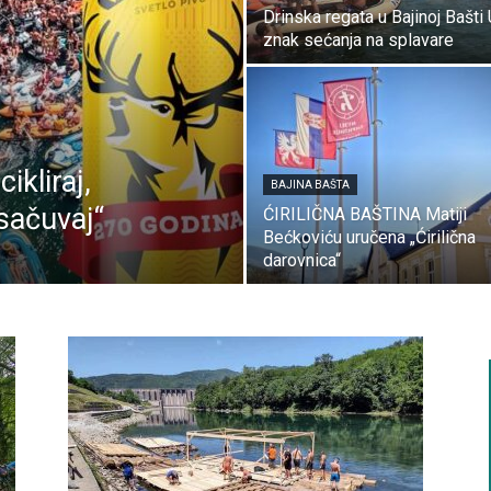
Drinska regata u Bajinoj Bašti
znak sećanja na splavare
kliraj,
BAJINA BAŠTA
 sačuvaj“
ĆIRILIČNA BAŠTINA Matiji
Bećkoviću uručena „Ćirilična
darovnica“