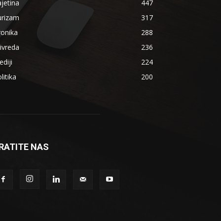
jetina
447
urizam
317
ronika
288
ivreda
236
diji
224
litika
200
RATITE NAS