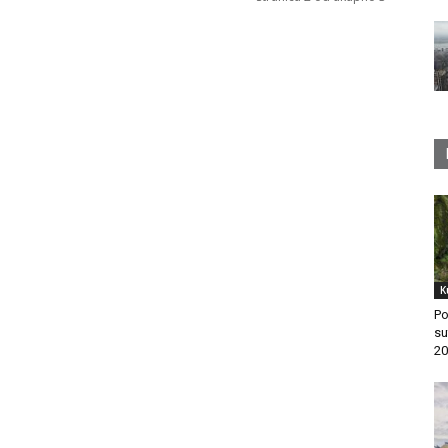
K
Po
su
20