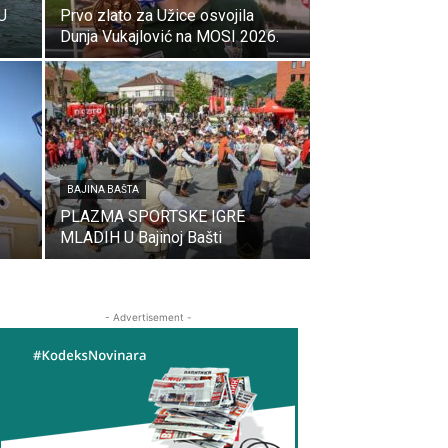
 U
Prvo zlato za Užice osvojila
Dunja Vukajlović na MOSI 2026.
BAJINA BAŠTA
PLAZMA SPORTSKE IGRE
MLADIH U Bajinoj Bašti
- Advertisement -