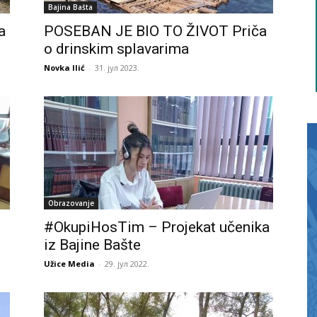
Bajina Bašta
a
POSEBAN JE BIO TO ŽIVOT Priča
o drinskim splavarima
Novka Ilić
-
31. јул 2023.
Obrazovanje
#OkupiHosTim – Projekat učenika
iz Bajine Bašte
Užice Media
-
29. јул 2022.