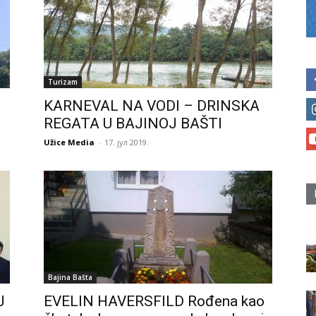
Turizam
KARNEVAL NA VODI – DRINSKA
REGATA U BAJINOJ BAŠTI
Užice Media
-
17. јул 2019.
Bajina Bašta
J
EVELIN HAVERSFILD Rođena kao