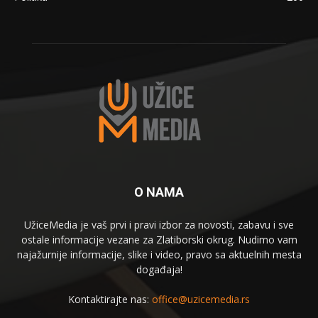
O NAMA
UžiceMedia je vaš prvi i pravi izbor za novosti, zabavu i sve
ostale informacije vezane za Zlatiborski okrug. Nudimo vam
najažurnije informacije, slike i video, pravo sa aktuelnih mesta
događaja!
Kontaktirajte nas:
office@uzicemedia.rs