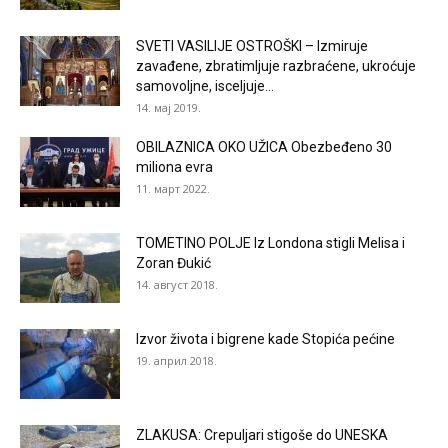
SVETI VASILIJE OSTROŠKI – Izmiruje
zavađene, zbratimljuje razbraćene, ukroćuje
samovoljne, isceljuje...
14. мај 2019.
OBILAZNICA OKO UŽICA Obezbeđeno 30
miliona evra
11. март 2022.
TOMETINO POLJE Iz Londona stigli Melisa i
Zoran Đukić
14. август 2018.
Izvor života i bigrene kade Stopića pećine
19. април 2018.
ZLAKUSA: Crepuljari stigoše do UNESKA