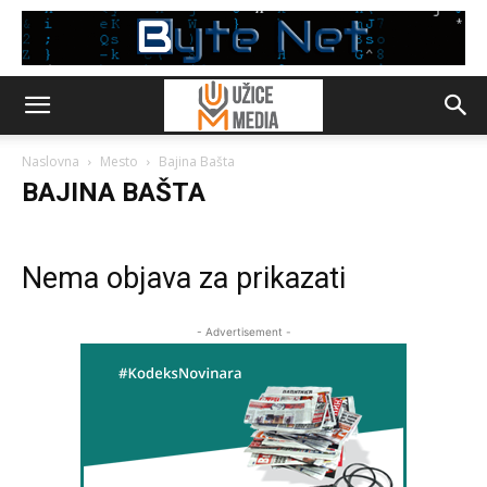
Naslovna
Mesto
Bajina Bašta
BAJINA BAŠTA
Nema objava za prikazati
- Advertisement -