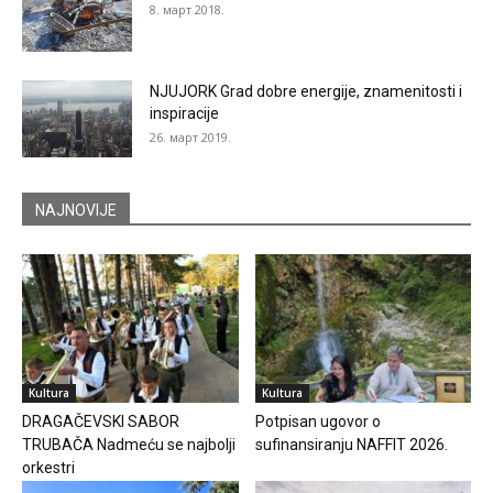
8. март 2018.
NJUJORK Grad dobre energije, znamenitosti i
inspiracije
26. март 2019.
NAJNOVIJE
Kultura
Kultura
DRAGAČEVSKI SABOR
Potpisan ugovor o
TRUBAČA Nadmeću se najbolji
sufinansiranju NAFFIT 2026.
orkestri