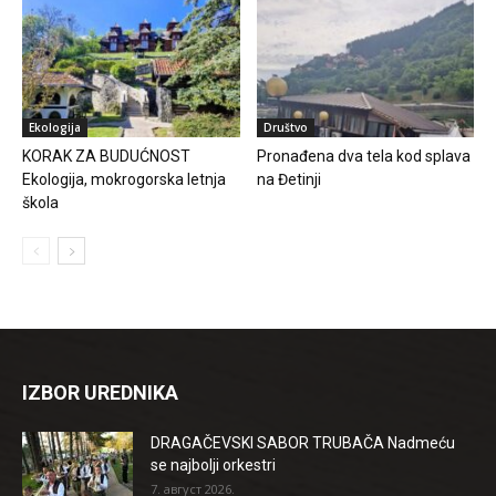
Ekologija
Društvo
KORAK ZA BUDUĆNOST
Pronađena dva tela kod splava
Ekologija, mokrogorska letnja
na Đetinji
škola
IZBOR UREDNIKA
DRAGAČEVSKI SABOR TRUBAČA Nadmeću
se najbolji orkestri
7. август 2026.