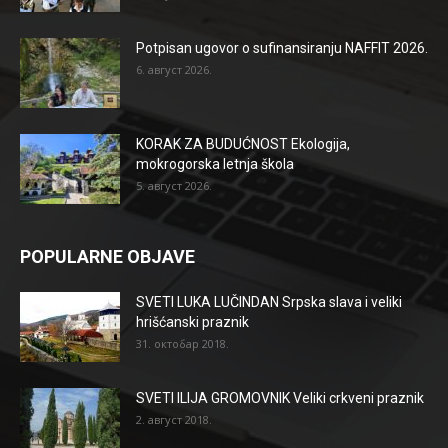
Potpisan ugovor o sufinansiranju NAFFIT 2026.
6. август 2026.
KORAK ZA BUDUĆNOST Ekologija,
mokrogorska letnja škola
5. август 2026.
POPULARNE OBJAVE
SVETI LUKA LUČINDAN Srpska slava i veliki
hrišćanski praznik
31. октобар 2018.
SVETI ILIJA GROMOVNIK Veliki crkveni praznik
2. август 2018.