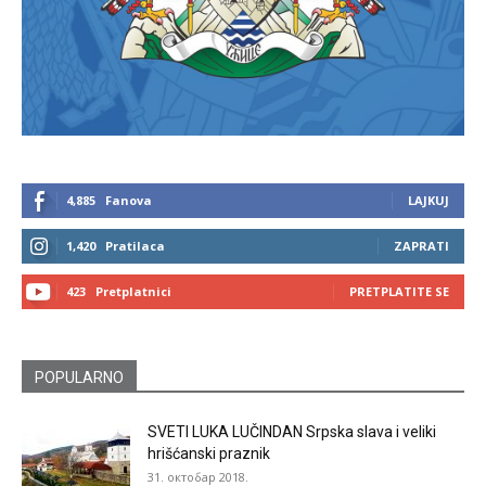
4,885
Fanova
LAJKUJ
1,420
Pratilaca
ZAPRATI
423
Pretplatnici
PRETPLATITE SE
POPULARNO
SVETI LUKA LUČINDAN Srpska slava i veliki
hrišćanski praznik
31. октобар 2018.