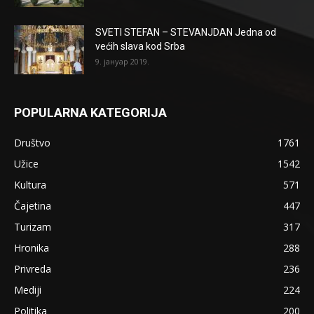
SVETI STEFAN – STEVANJDAN Jedna od
većih slava kod Srba
9. јануар 2019.
POPULARNA KATEGORIJA
Društvo
1761
Užice
1542
Kultura
571
Čajetina
447
Turizam
317
Hronika
288
Privreda
236
Mediji
224
Politika
200