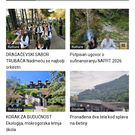
Kultura
Kultura
DRAGAČEVSKI SABOR
Potpisan ugovor o
TRUBAČA Nadmeću se najbolji
sufinansiranju NAFFIT 2026.
orkestri
Ekologija
Društvo
KORAK ZA BUDUĆNOST
Pronađena dva tela kod splava
Ekologija, mokrogorska letnja
na Đetinji
škola