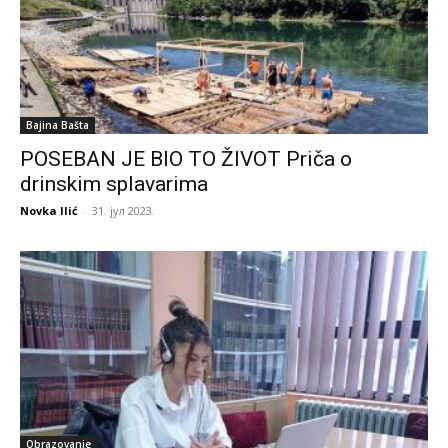
Bajina Bašta
POSEBAN JE BIO TO ŽIVOT Priča o
drinskim splavarima
Novka Ilić
-
31. јул 2023.
Obrazovanje