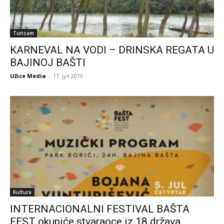
Turizam
KARNEVAL NA VODI – DRINSKA REGATA U
BAJINOJ BAŠTI
Užice Media
-
17. јул 2019.
Kultura
INTERNACIONALNI FESTIVAL BAŠTA
FEST okupiće stvaraoce iz 18 država