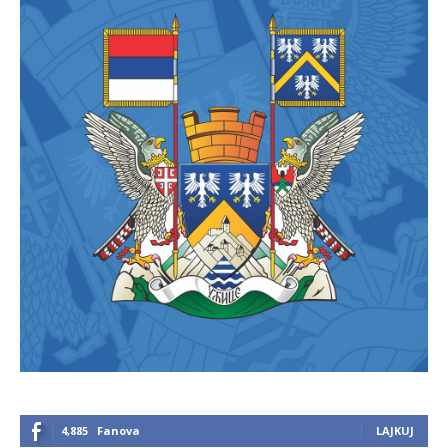
4,885
Fanova
LAJKUJ