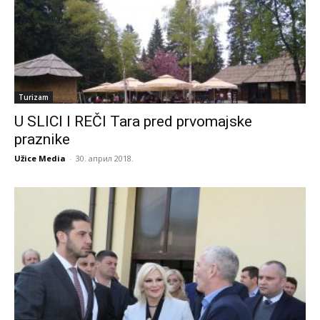
Turizam
U SLICI I REČI Tara pred prvomajske
praznike
Užice Media
-
30. април 2018.