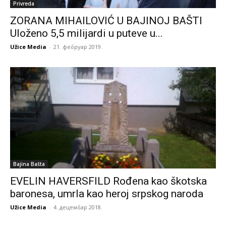
Privreda
ZORANA MIHAILOVIĆ U BAJINOJ BAŠTI
Uloženo 5,5 milijardi u puteve u...
Užice Media
-
21. фебруар 2019.
Bajina Bašta
EVELIN HAVERSFILD Rođena kao škotska
baronesa, umrla kao heroj srpskog naroda
Užice Media
-
4. децембар 2018.