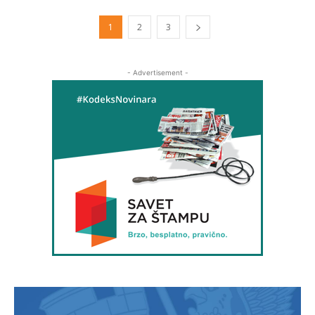
1
2
3
- Advertisement -