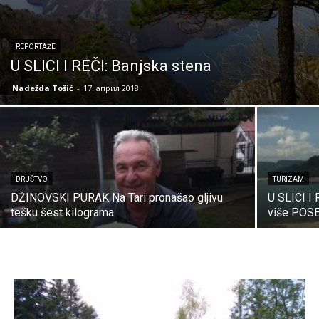
REPORTAŽE
U SLICI I REČI: Banjska stena
Nadežda Tošić
-
17. април 2018.
DRUŠTVO
TURIZAM
DŽINOVSKI PURAK Na Tari pronašao gljivu
U SLICI I
tešku šest kilograma
više POS