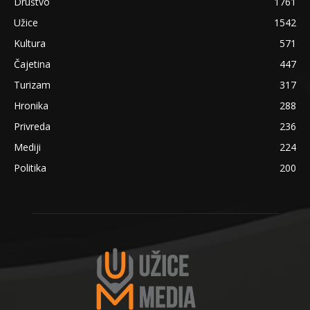
Društvo
1761
Užice
1542
Kultura
571
Čajetina
447
Turizam
317
Hronika
288
Privreda
236
Mediji
224
Politika
200