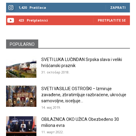
1,420
Pratilaca
ZAPRATI
423
Pretplatnici
PRETPLATITE SE
POPULARNO
SVETI LUKA LUČINDAN Srpska slava i veliki
hrišćanski praznik
31. октобар 2018.
SVETI VASILIJE OSTROŠKI – Izmiruje
zavađene, zbratimljuje razbraćene, ukroćuje
samovoljne, isceljuje...
14. мај 2019.
OBILAZNICA OKO UŽICA Obezbeđeno 30
miliona evra
11. март 2022.