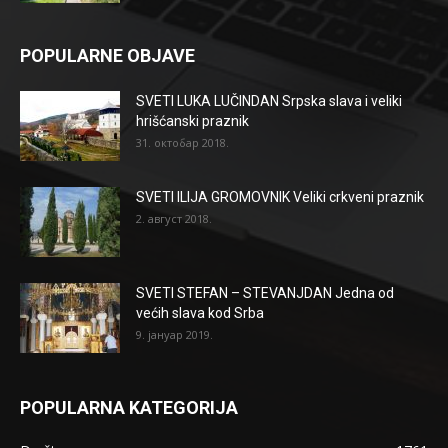
POPULARNE OBJAVE
SVETI LUKA LUČINDAN Srpska slava i veliki
hrišćanski praznik
31. октобар 2018.
SVETI ILIJA GROMOVNIK Veliki crkveni praznik
2. август 2018.
SVETI STEFAN – STEVANJDAN Jedna od
većih slava kod Srba
9. јануар 2019.
POPULARNA KATEGORIJA