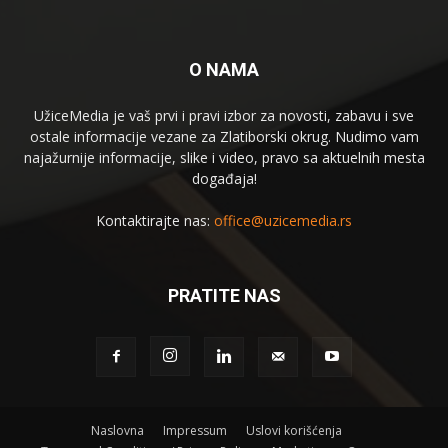
O NAMA
UžiceMedia je vaš prvi i pravi izbor za novosti, zabavu i sve
ostale informacije vezane za Zlatiborski okrug. Nudimo vam
najažurnije informacije, slike i video, pravo sa aktuelnih mesta
događaja!
Kontaktirajte nas:
office@uzicemedia.rs
PRATITE NAS
Naslovna
Impressum
Uslovi korišćenja