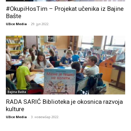
#OkupiHosTim – Projekat učenika iz Bajine
Bašte
Užice Media
-
29. јул 2022.
Bajina Bašta
RADA SARIĆ Biblioteka je okosnica razvoja
kulture
Užice Media
-
3. новембар 2022.