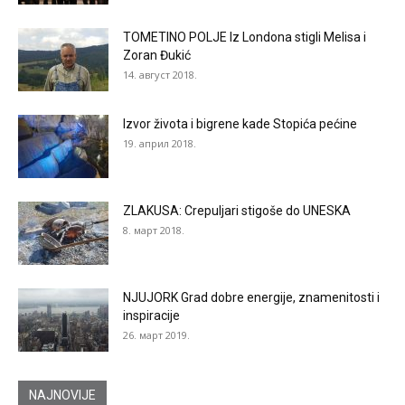
TOMETINO POLJE Iz Londona stigli Melisa i
Zoran Đukić
14. август 2018.
Izvor života i bigrene kade Stopića pećine
19. април 2018.
ZLAKUSA: Crepuljari stigoše do UNESKA
8. март 2018.
NJUJORK Grad dobre energije, znamenitosti i
inspiracije
26. март 2019.
NAJNOVIJE