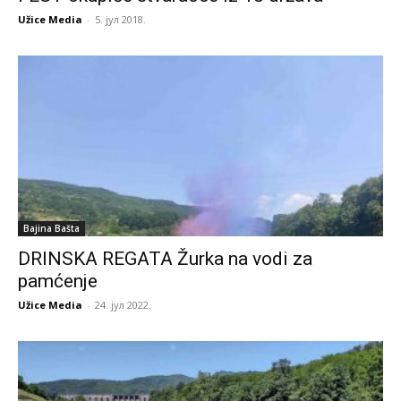
Užice Media
-
5. јул 2018.
Bajina Bašta
DRINSKA REGATA Žurka na vodi za
pamćenje
Užice Media
-
24. јул 2022.