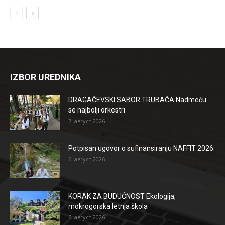
IZBOR UREDNIKA
DRAGAČEVSKI SABOR TRUBAČA Nadmeću
se najbolji orkestri
7. август 2026.
Potpisan ugovor o sufinansiranju NAFFIT 2026.
6. август 2026.
KORAK ZA BUDUĆNOST Ekologija,
mokrogorska letnja škola
5. август 2026.