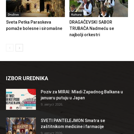
Društvo
Kultura
Sveta Petka Paraskeva
DRAGAČEVSKI SABOR
pomaže bolesne i siromašne
TRUBAČA Nadmeću se
najbolji orkestri
IZBOR UREDNIKA
Poziv za MIRAI: Mladi Zapadnog Balkana u
januaru putuju u Japan
9. август 2026.
SVETI PANTELEJMON Smatra se
zaštitnikom medicine i farmacije
9. август 2026.