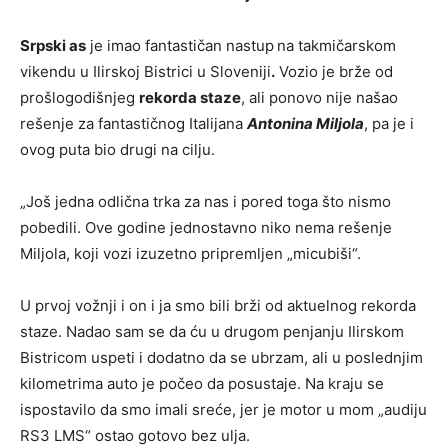
Srpski as
je imao fantastičan nastup
na takmičarskom
vikendu u Ilirskoj Bistrici u Sloveniji
.
Vozio je brže od
prošlogodišnjeg
rekorda staze
, ali ponovo nije našao
rešenje za fantastičnog Italijana
Antonina Miljola
, pa je i
ovog puta bio drugi na cilju.
„Još jedna odlična trka za nas i pored toga što nismo
pobedili. Ove godine jednostavno niko nema rešenje
Miljola, koji vozi izuzetno pripremljen „micubiši“.
U prvoj vožnji i on i ja smo bili brži od aktuelnog rekorda
staze. Nadao sam se da ću u drugom penjanju Ilirskom
Bistricom uspeti i dodatno da se ubrzam, ali u poslednjim
kilometrima auto je počeo da posustaje. Na kraju se
ispostavilo da smo imali sreće, jer je motor u mom „audiju
RS3 LMS“ ostao gotovo bez ulja.