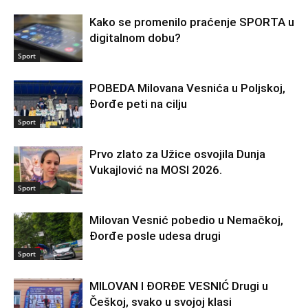
Kako se promenilo praćenje SPORTA u
digitalnom dobu?
Sport
POBEDA Milovana Vesnića u Poljskoj,
Đorđe peti na cilju
Sport
Prvo zlato za Užice osvojila Dunja
Vukajlović na MOSI 2026.
Sport
Milovan Vesnić pobedio u Nemačkoj,
Đorđe posle udesa drugi
Sport
MILOVAN I ĐORĐE VESNIĆ Drugi u
Češkoj, svako u svojoj klasi