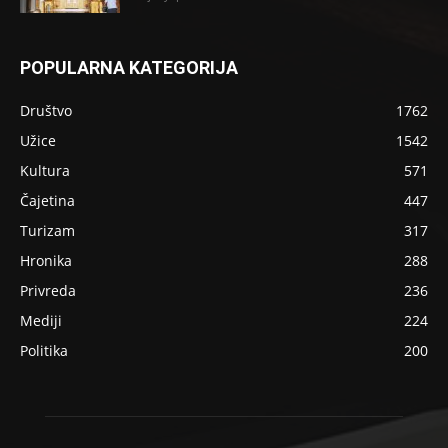
POPULARNA KATEGORIJA
Društvo
1762
Užice
1542
Kultura
571
Čajetina
447
Turizam
317
Hronika
288
Privreda
236
Mediji
224
Politika
200