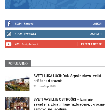
6,234
Fanova
LAJKUJ
1,729
Pratilaca
ZAPRATI
423
Pretplatnici
PRETPLATITE SE
POPULARNO
SVETI LUKA LUČINDAN Srpska slava i veliki
hrišćanski praznik
31. октобар 2018.
SVETI VASILIJE OSTROŠKI – Izmiruje
zavađene, zbratimljuje razbraćene, ukroćuje
samovoljne, isceljuje...