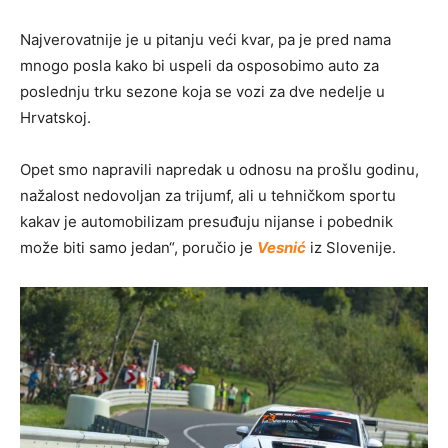
Najverovatnije je u pitanju veći kvar, pa je pred nama
mnogo posla kako bi uspeli da osposobimo auto za
poslednju trku sezone koja se vozi za dve nedelje u
Hrvatskoj.
Opet smo napravili napredak u odnosu na prošlu godinu,
nažalost nedovoljan za trijumf, ali u tehničkom sportu
kakav je automobilizam presuđuju nijanse i pobednik
može biti samo jedan“, poručio je
Vesnić
iz Slovenije.