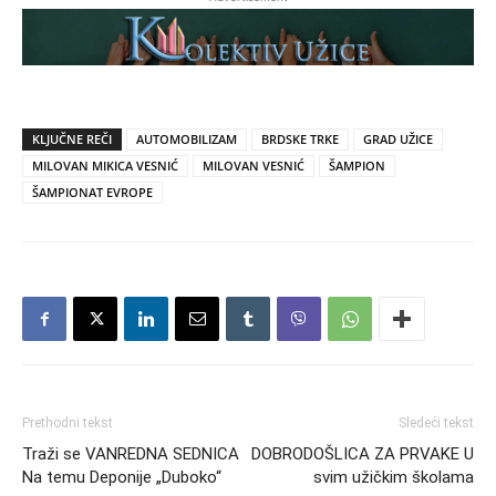
KLJUČNE REČI
AUTOMOBILIZAM
BRDSKE TRKE
GRAD UŽICE
MILOVAN MIKICA VESNIĆ
MILOVAN VESNIĆ
ŠAMPION
ŠAMPIONAT EVROPE
Prethodni tekst
Sledeći tekst
Traži se VANREDNA SEDNICA
DOBRODOŠLICA ZA PRVAKE U
Na temu Deponije „Duboko“
svim užičkim školama