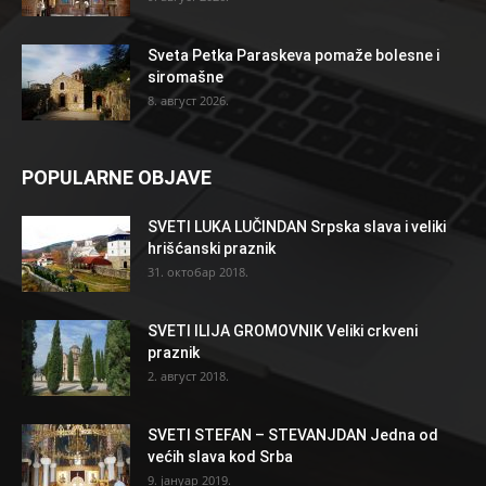
Sveta Petka Paraskeva pomaže bolesne i
siromašne
8. август 2026.
POPULARNE OBJAVE
SVETI LUKA LUČINDAN Srpska slava i veliki
hrišćanski praznik
31. октобар 2018.
SVETI ILIJA GROMOVNIK Veliki crkveni
praznik
2. август 2018.
SVETI STEFAN – STEVANJDAN Jedna od
većih slava kod Srba
9. јануар 2019.