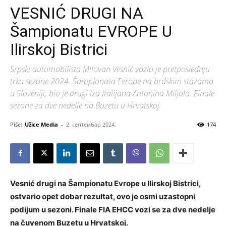
VESNIĆ DRUGI NA
Šampionatu EVROPE U
Ilirskoj Bistrici
Srpski automobilista Milovan Vesnić vozio je pretposlednju
trku sezone 2024. Šampionata Evrope na brdskim stazama
u Sloveniji, bio je drugi iza Italijana Antonina Miljola. Finale
sezone za dve nedelje na Buzetu u Hrvatskoj.
Piše:
Užice Media
-
2. септембар 2024.
174
Vesnić drugi na Šampionatu Evrope u Ilirskoj Bistrici,
ostvario opet dobar rezultat, ovo je osmi uzastopni
podijum u sezoni. Finale FIA EHCC vozi se za dve nedelje
na čuvenom Buzetu u Hrvatskoj.