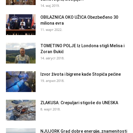
14. мај 2019.
OBILAZNICA OKO UŽICA Obezbeđeno 30
miliona evra
11. март 2022.
TOMETINO POLJE Iz Londona stigli Melisa i
Zoran Đukić
14. август 2018.
Izvor života i bigrene kade Stopića pećine
19. април 2018.
ZLAKUSA: Crepuljari stigoše do UNESKA
8. март 2018.
NJUJORK Grad dobre energije, znamenitosti