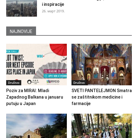
i inspiracije
26. март 2019.
NAJNOVIJE
Društvo
Društvo
Poziv za MIRAI: Mladi
SVETI PANTELEJMON Smatra
Zapadnog Balkana u januaru
se zaštitnikom medicine i
putuju u Japan
farmacije