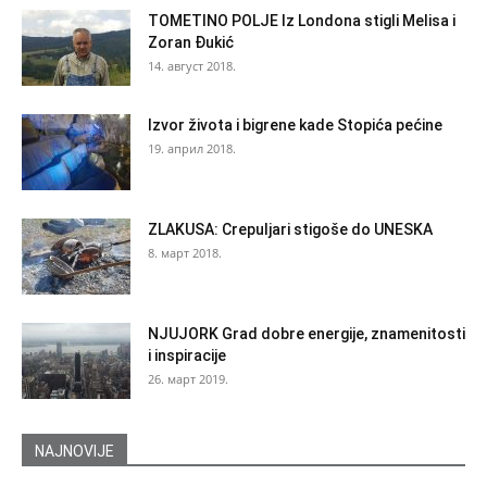
TOMETINO POLJE Iz Londona stigli Melisa i
Zoran Đukić
14. август 2018.
Izvor života i bigrene kade Stopića pećine
19. април 2018.
ZLAKUSA: Crepuljari stigoše do UNESKA
8. март 2018.
NJUJORK Grad dobre energije, znamenitosti
i inspiracije
26. март 2019.
NAJNOVIJE