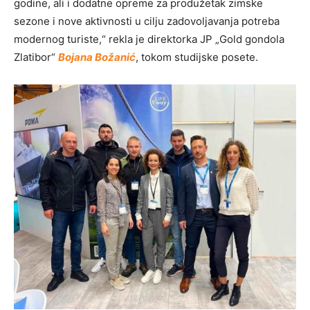
godine, ali i dodatne opreme za produžetak zimske
sezone i nove aktivnosti u cilju zadovoljavanja potreba
modernog turiste,“ rekla je direktorka JP „Gold gondola
Zlatibor“
Bojana Božanić
, tokom studijske posete.