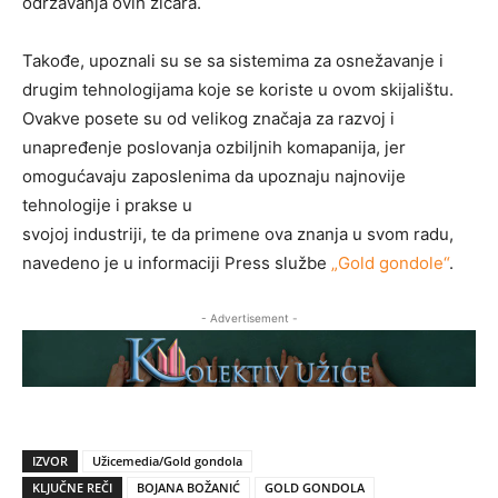
održavanja ovih žičara.
Takođe, upoznali su se sa sistemima za osnežavanje i
drugim tehnologijama koje se koriste u ovom skijalištu.
Ovakve posete su od velikog značaja za razvoj i
unapređenje poslovanja ozbiljnih komapanija, jer
omogućavaju zaposlenima da upoznaju najnovije
tehnologije i prakse u
svojoj industriji, te da primene ova znanja u svom radu,
navedeno je u informaciji Press službe
„Gold gondole“
.
- Advertisement -
IZVOR
Užicemedia/Gold gondola
KLJUČNE REČI
BOJANA BOŽANIĆ
GOLD GONDOLA