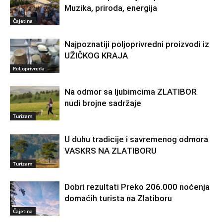
Muzika, priroda, energija
Čajetina
Najpoznatiji poljoprivredni proizvodi iz
UŽIČKOG KRAJA
Poljoprivreda
Na odmor sa ljubimcima ZLATIBOR
nudi brojne sadržaje
Turizam
U duhu tradicije i savremenog odmora
VASKRS NA ZLATIBORU
Turizam
Dobri rezultati Preko 206.000 noćenja
domaćih turista na Zlatiboru
Čajetina