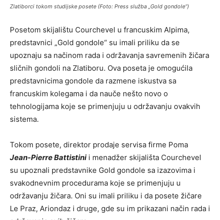
Zlatiborci tokom studijske posete (Foto: Press služba „Gold gondole“)
Posetom skijalištu Courchevel u francuskim Alpima,
predstavnici „Gold gondole“ su imali priliku da se
upoznaju sa načinom rada i održavanja savremenih žičara
sličnih gondoli na Zlatiboru. Ova poseta je omogućila
predstavnicima gondole da razmene iskustva sa
francuskim kolegama i da nauče nešto novo o
tehnologijama koje se primenjuju u održavanju ovakvih
sistema.
Tokom posete, direktor prodaje servisa firme Poma
Jean-Pierre Battistini
i menadžer skijališta Courchevel
su upoznali predstavnike Gold gondole sa izazovima i
svakodnevnim procedurama koje se primenjuju u
održavanju žičara. Oni su imali priliku i da posete žičare
Le Praz, Ariondaz i druge, gde su im prikazani način rada i