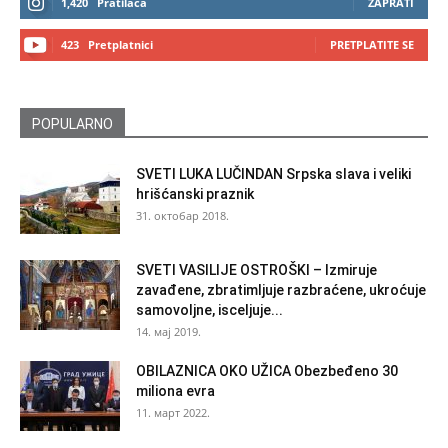
1,420
Pratilaca
ZAPRATI
423
Pretplatnici
PRETPLATITE SE
POPULARNO
SVETI LUKA LUČINDAN Srpska slava i veliki
hrišćanski praznik
31. октобар 2018.
SVETI VASILIJE OSTROŠKI – Izmiruje
zavađene, zbratimljuje razbraćene, ukroćuje
samovoljne, isceljuje...
14. мај 2019.
OBILAZNICA OKO UŽICA Obezbeđeno 30
miliona evra
11. март 2022.