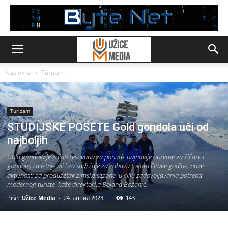
Naslovna
Turizam
Turizam
STUDIJSKE POSETE Gold gondola uči od
najboljih
Gold gondola je zainteresovana za ponude najnovije opreme za žičare i
gondole, za letnje ali i za sadržaje za zabavu tokom čitave godine, nove
aktivnosti za produžetak zimske sezone, u cilju zadovoljavanja potreba
modernog turiste, kaže direktorka Bojana Božanić.
Piše:
Užice Media
-
24. април 2023.
143