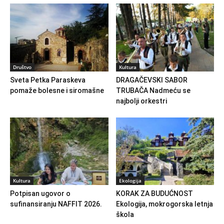
Društvo
Kultura
Sveta Petka Paraskeva
DRAGAČEVSKI SABOR
pomaže bolesne i siromašne
TRUBAČA Nadmeću se
najbolji orkestri
Kultura
Ekologija
Potpisan ugovor o
KORAK ZA BUDUĆNOST
sufinansiranju NAFFIT 2026.
Ekologija, mokrogorska letnja
škola