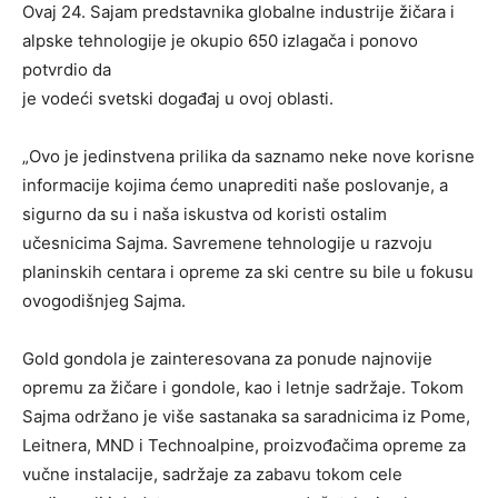
Ovaj 24. Sajam predstavnika globalne industrije žičara i
alpske tehnologije je okupio 650 izlagača i ponovo
potvrdio da
je vodeći svetski događaj u ovoj oblasti.
„Ovo je jedinstvena prilika da saznamo neke nove korisne
informacije kojima ćemo unaprediti naše poslovanje, a
sigurno da su i naša iskustva od koristi ostalim
učesnicima Sajma. Savremene tehnologije u razvoju
planinskih centara i opreme za ski centre su bile u fokusu
ovogodišnjeg Sajma.
Gold gondola je zainteresovana za ponude najnovije
opremu za žičare i gondole, kao i letnje sadržaje. Tokom
Sajma održano je više sastanaka sa saradnicima iz Pome,
Leitnera, MND i Technoalpine, proizvođačima opreme za
vučne instalacije, sadržaje za zabavu tokom cele