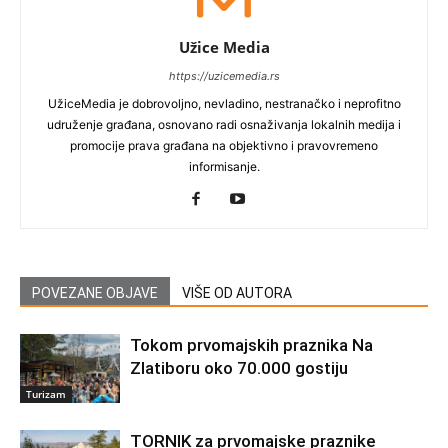
Užice Media
https://uzicemedia.rs
UžiceMedia je dobrovoljno, nevladino, nestranačko i neprofitno
udruženje građana, osnovano radi osnaživanja lokalnih medija i
promocije prava građana na objektivno i pravovremeno
informisanje.
POVEZANE OBJAVE
VIŠE OD AUTORA
Tokom prvomajskih praznika Na
Zlatiboru oko 70.000 gostiju
Turizam
TORNIK za prvomajske praznike