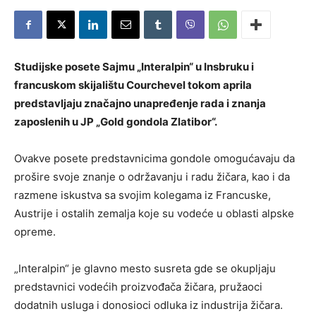
Studijske posete Sajmu „Interalpin“ u Insbruku i
francuskom skijalištu Courchevel tokom aprila
predstavljaju značajno unapređenje rada i znanja
zaposlenih u JP „Gold gondola Zlatibor“.
Ovakve posete predstavnicima gondole omogućavaju da
prošire svoje znanje o održavanju i radu žičara, kao i da
razmene iskustva sa svojim kolegama iz Francuske,
Austrije i ostalih zemalja koje su vodeće u oblasti alpske
opreme.
„Interalpin“ je glavno mesto susreta gde se okupljaju
predstavnici vodećih proizvođača žičara, pružaoci
dodatnih usluga i donosioci odluka iz industrija žičara.