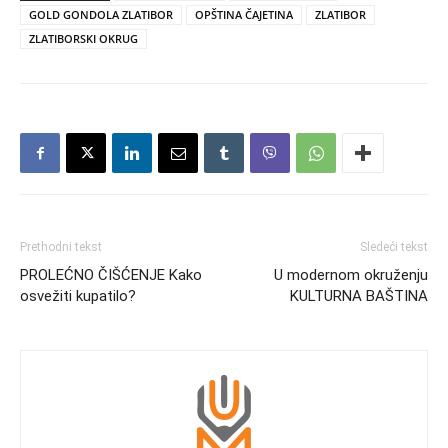
GOLD GONDOLA ZLATIBOR
OPŠTINA ČAJETINA
ZLATIBOR
ZLATIBORSKI OKRUG
Prethodni tekst
Sledeći tekst
PROLEĆNO ČIŠĆENJE Kako
U modernom okruženju
osvežiti kupatilo?
KULTURNA BAŠTINA