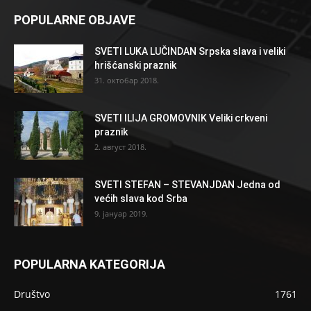
POPULARNE OBJAVE
SVETI LUKA LUČINDAN Srpska slava i veliki
hrišćanski praznik
31. октобар 2018.
SVETI ILIJA GROMOVNIK Veliki crkveni
praznik
2. август 2018.
SVETI STEFAN – STEVANJDAN Jedna od
većih slava kod Srba
9. јануар 2019.
POPULARNA KATEGORIJA
Društvo
1761