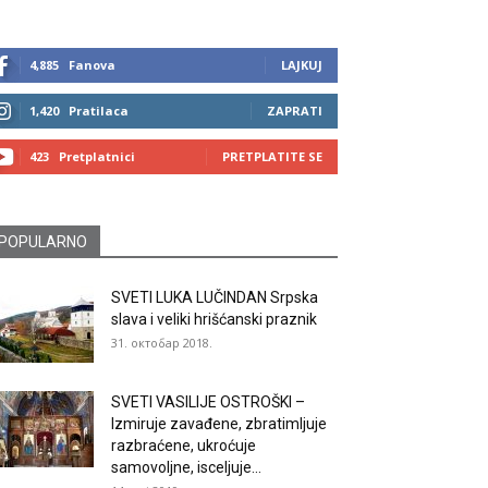
4,885
Fanova
LAJKUJ
1,420
Pratilaca
ZAPRATI
423
Pretplatnici
PRETPLATITE SE
POPULARNO
SVETI LUKA LUČINDAN Srpska
slava i veliki hrišćanski praznik
31. октобар 2018.
SVETI VASILIJE OSTROŠKI –
Izmiruje zavađene, zbratimljuje
razbraćene, ukroćuje
samovoljne, isceljuje...