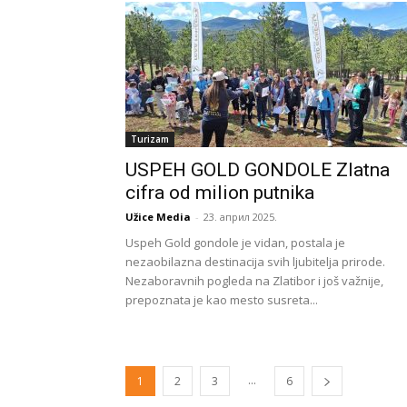
Turizam
USPEH GOLD GONDOLE Zlatna
cifra od milion putnika
Užice Media
-
23. април 2025.
Uspeh Gold gondole je vidan, postala je
nezaobilazna destinacija svih ljubitelja prirode.
Nezaboravnih pogleda na Zlatibor i još važnije,
prepoznata je kao mesto susreta...
...
1
2
3
6