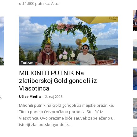
od 1.800 putnika. A u...
Turizam
MILIONITI PUTNIK Na
zlatiborskoj Gold gondoli iz
Vlasotinca
Užice Media
-
2. мај 2025.
.
Milioniti putnik na Gold gondoli uz majske praznike.
Titulu ponela četvoročlana porodica Stojičić iz
Vlasotinca. Ovo prezime biće zauvek zabeleženo u
istoriji zlatiborske gondole....