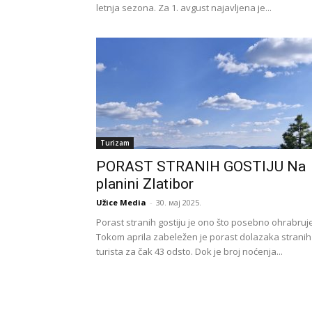
letnja sezona. Za 1. avgust najavljena je...
Turizam
PORAST STRANIH GOSTIJU Na
planini Zlatibor
Užice Media
-
30. мај 2025.
Porast stranih gostiju je ono što posebno ohrabruje
Tokom aprila zabeležen je porast dolazaka stranih
turista za čak 43 odsto. Dok je broj noćenja...