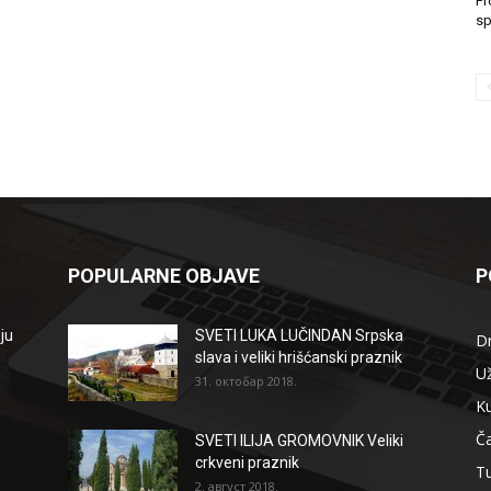
Pr
sp
POPULARNE OBJAVE
P
ju
SVETI LUKA LUČINDAN Srpska
D
slava i veliki hrišćanski praznik
Už
31. октобар 2018.
Ku
Ča
SVETI ILIJA GROMOVNIK Veliki
crkveni praznik
T
2. август 2018.