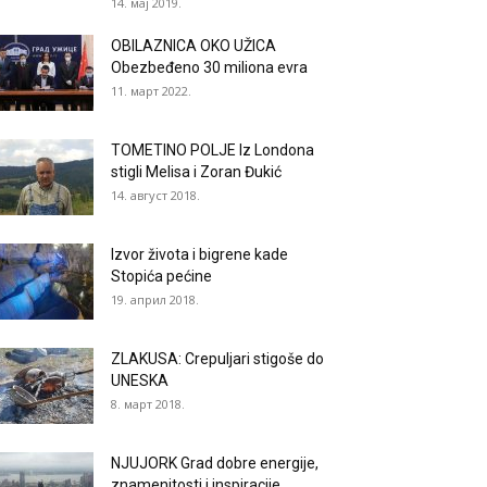
14. мај 2019.
OBILAZNICA OKO UŽICA
Obezbeđeno 30 miliona evra
11. март 2022.
TOMETINO POLJE Iz Londona
stigli Melisa i Zoran Đukić
14. август 2018.
Izvor života i bigrene kade
Stopića pećine
19. април 2018.
ZLAKUSA: Crepuljari stigoše do
UNESKA
8. март 2018.
NJUJORK Grad dobre energije,
znamenitosti i inspiracije