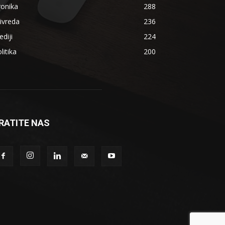
ronika
288
ivreda
236
diji
224
litika
200
RATITE NAS