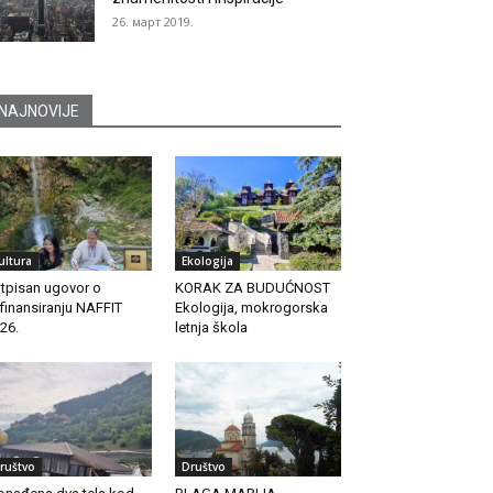
26. март 2019.
NAJNOVIJE
ultura
Ekologija
tpisan ugovor o
KORAK ZA BUDUĆNOST
finansiranju NAFFIT
Ekologija, mokrogorska
26.
letnja škola
ruštvo
Društvo