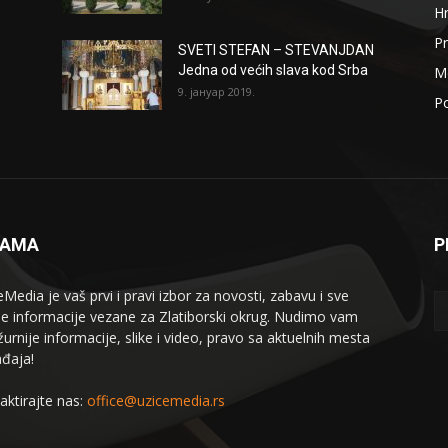
H
Pr
SVETI STEFAN – STEVANJDAN
Jedna od većih slava kod Srba
Me
9. јануар 2019.
Po
NAMA
P
eMedia je vaš prvi i pravi izbor za novosti, zabavu i sve
le informacije vezane za Zlatiborski okrug. Nudimo vam
žurnije informacije, slike i video, pravo sa aktuelnih mesta
đaja!
aktirajte nas:
office@uzicemedia.rs