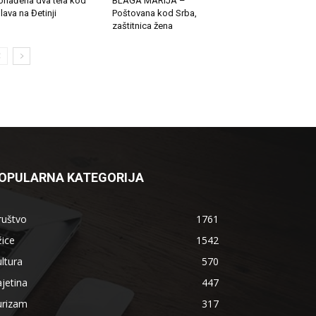
onađena dva tela kod
BLAGA MARIJA –
lava na Đetinji
Poštovana kod Srba,
zaštitnica žena
OPULARNA KATEGORIJA
ruštvo
1761
ice
1542
ltura
570
jetina
447
urizam
317