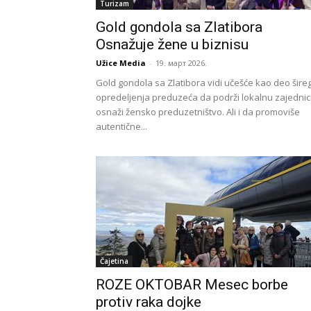
Turizam
Gold gondola sa Zlatibora
Osnažuje žene u biznisu
Užice Media
-
19. март 2026.
Gold gondola sa Zlatibora vidi učešće kao deo šire
opredeljenja preduzeća da podrži lokalnu zajednic
osnaži žensko preduzetništvo. Ali i da promoviše
autentične...
Čajetina
ROZE OKTOBAR Mesec borbe
protiv raka dojke