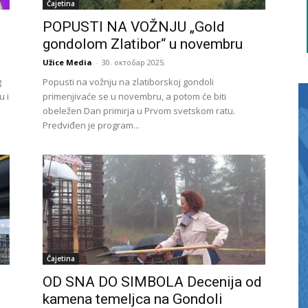
Čajetina
POPUSTI NA VOŽNJU „Gold
gondolom Zlatibor“ u novembru
Užice Media
-
30. октобар 2025.
g
Popusti na vožnju na zlatiborskoj gondoli
u i
primenjivaće se u novembru, a potom će biti
obeležen Dan primirja u Prvom svetskom ratu.
Predviđen je program...
Čajetina
OD SNA DO SIMBOLA Decenija od
kamena temeljca na Gondoli