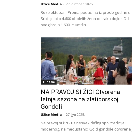
Užice Media
-
27. октобар 2025.
Roze oktobar - Prema podacima iz prošle godine u
Srbiji je bilo 4.600 obolelih žena od raka dojke. Od
ovog broja 1.600 je umrlih....
Turizam
NA PRAVOJ SI ŽICI Otvorena
letnja sezona na zlatiborskoj
Gondoli
Užice Media
-
27. јун 2025.
Na pravoj si žici - uz nesvakidašnji spoj tradicije i
modernog, na međustanici Gold gondole otvorena 