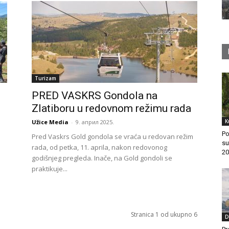
Turizam
PRED VASKRS Gondola na
Zlatiboru u redovnom režimu rada
K
Užice Media
-
9. април 2025.
Po
Pred Vaskrs Gold gondola se vraća u redovan režim
su
rada, od petka, 11. aprila, nakon redovonog
20
godišnjeg pregleda. Inače, na Gold gondoli se
praktikuje...
Stranica 1 od ukupno 6
D