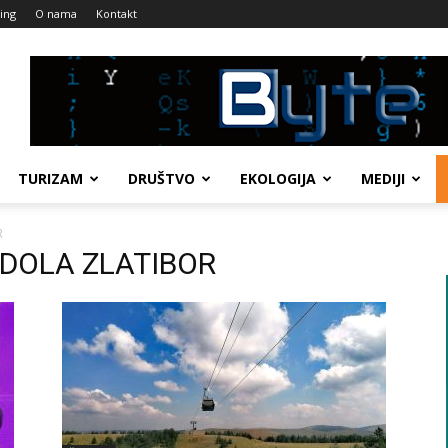
ing
O nama
Kontakt
TURIZAM
DRUŠTVO
EKOLOGIJA
MEDIJI
R
NDOLA ZLATIBOR