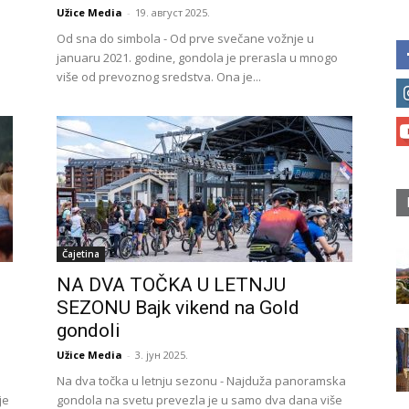
Užice Media
-
19. август 2025.
Od sna do simbola - Od prve svečane vožnje u
januaru 2021. godine, gondola je prerasla u mnogo
više od prevoznog sredstva. Ona je...
Čajetina
NA DVA TOČKA U LETNJU
SEZONU Bajk vikend na Gold
gondoli
Užice Media
-
3. јун 2025.
Na dva točka u letnju sezonu - Najduža panoramska
je
gondola na svetu prevezla je u samo dva dana više