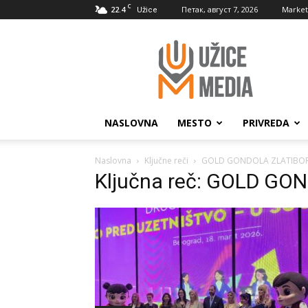
C
22.4
Петак, август 7, 2026
Market
Užice
UžiceMedia
NASLOVNA
MESTO
PRIVREDA
Naslovna
Ključne reči
GOLD GONDOLA ZLATIBO
Ključna reč: GOLD GO