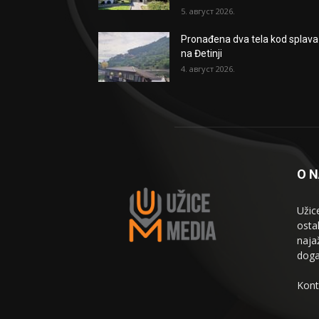
5. август 2026.
Pronađena dva tela kod splava
na Đetinji
4. август 2026.
O 
Užic
osta
naja
doga
Kont