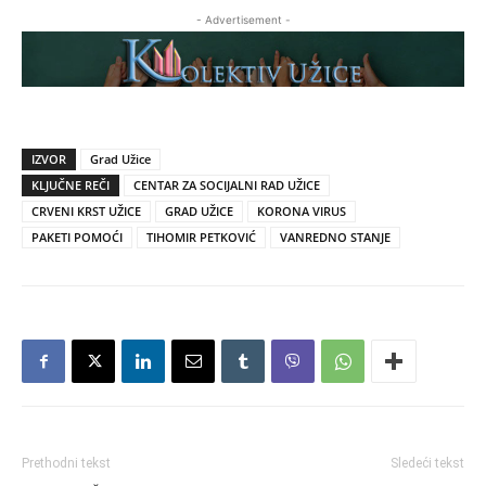
- Advertisement -
IZVOR
Grad Užice
KLJUČNE REČI
CENTAR ZA SOCIJALNI RAD UŽICE
CRVENI KRST UŽICE
GRAD UŽICE
KORONA VIRUS
PAKETI POMOĆI
TIHOMIR PETKOVIĆ
VANREDNO STANJE
Prethodni tekst
Sledeći tekst