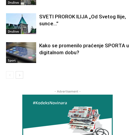
Društvo
SVETI PROROK ILIJA „Od Svetog Ilije,
sunce…”
Društvo
Kako se promenilo praćenje SPORTA u
digitalnom dobu?
Sport
- Advertisement -