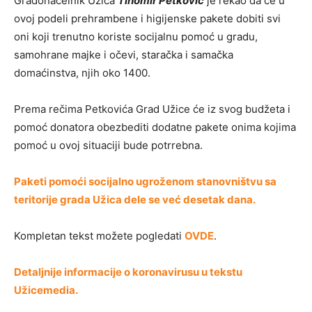
Gradonačelnik Užica
Tihomir Petković
je rekao da će u
ovoj podeli prehrambene i higijenske pakete dobiti svi
oni koji trenutno koriste socijalnu pomoć u gradu,
samohrane majke i očevi, staračka i samačka
domaćinstva, njih oko 1400.
Prema rečima Petkovića Grad Užice će iz svog budžeta i
pomoć donatora obezbediti dodatne pakete onima kojima
pomoć u ovoj situaciji bude potrrebna.
Paketi pomoći socijalno ugroženom stanovništvu sa
teritorije grada Užica dele se već desetak dana.
Kompletan tekst možete pogledati
OVDE
.
Detaljnije informacije o koronavirusu u tekstu
Užicemedia.