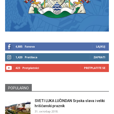
4,885
Fanova
LAJKUJ
1,420
Pratilaca
ZAPRATI
423
Pretplatnici
PRETPLATITE SE
POPULARNO
SVETI LUKA LUČINDAN Srpska slava i veliki
hrišćanski praznik
31. октобар 2018.