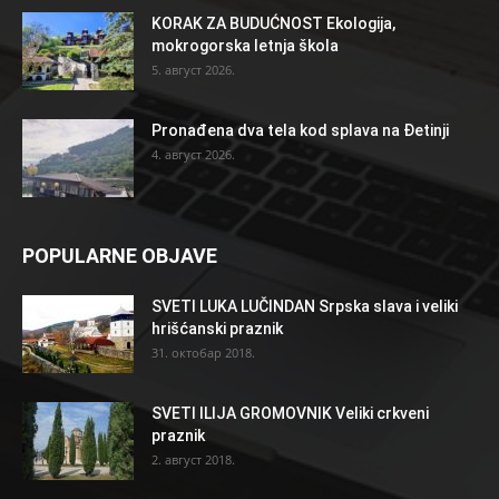
KORAK ZA BUDUĆNOST Ekologija,
mokrogorska letnja škola
5. август 2026.
Pronađena dva tela kod splava na Đetinji
4. август 2026.
POPULARNE OBJAVE
SVETI LUKA LUČINDAN Srpska slava i veliki
hrišćanski praznik
31. октобар 2018.
SVETI ILIJA GROMOVNIK Veliki crkveni
praznik
2. август 2018.