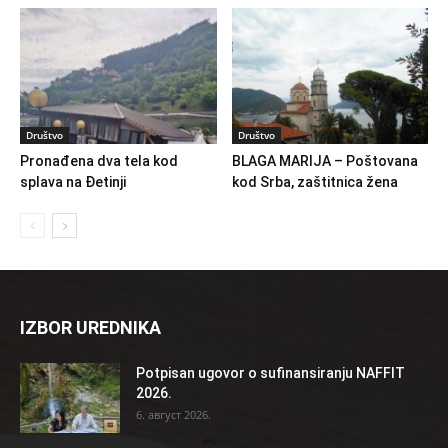
Društvo
Društvo
Pronađena dva tela kod
BLAGA MARIJA – Poštovana
splava na Đetinji
kod Srba, zaštitnica žena
IZBOR UREDNIKA
Potpisan ugovor o sufinansiranju NAFFIT
2026.
6. август 2026.