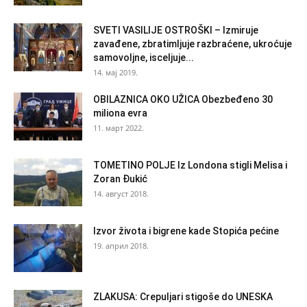
SVETI VASILIJE OSTROŠKI – Izmiruje
zavađene, zbratimljuje razbraćene, ukroćuje
samovoljne, isceljuje...
14. мај 2019.
OBILAZNICA OKO UŽICA Obezbeđeno 30
miliona evra
11. март 2022.
TOMETINO POLJE Iz Londona stigli Melisa i
Zoran Đukić
14. август 2018.
Izvor života i bigrene kade Stopića pećine
19. април 2018.
ZLAKUSA: Crepuljari stigoše do UNESKA