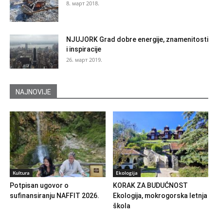
8. март 2018.
NJUJORK Grad dobre energije, znamenitosti
i inspiracije
26. март 2019.
NAJNOVIJE
Kultura
Ekologija
Potpisan ugovor o
KORAK ZA BUDUĆNOST
sufinansiranju NAFFIT 2026.
Ekologija, mokrogorska letnja
škola