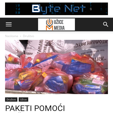
Naslovna
Društvo
Društvo
Užice
PAKETI POMOĆI