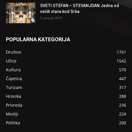
SVETI STEFAN – STEVANJDAN Jedna od
većih slava kod Srba
9. јануар 2019.
POPULARNA KATEGORIJA
Društvo
1761
Užice
1542
Kultura
570
Čajetina
447
Turizam
317
Hronika
288
Privreda
236
Mediji
224
Politika
200