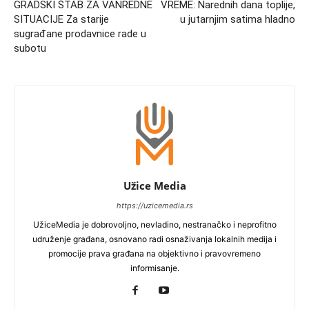
GRADSKI ŠTAB ZA VANREDNE
VREME: Narednih dana toplije,
SITUACIJE Za starije
u jutarnjim satima hladno
sugrađane prodavnice rade u
subotu
Užice Media
https://uzicemedia.rs
UžiceMedia je dobrovoljno, nevladino, nestranačko i neprofitno
udruženje građana, osnovano radi osnaživanja lokalnih medija i
promocije prava građana na objektivno i pravovremeno
informisanje.