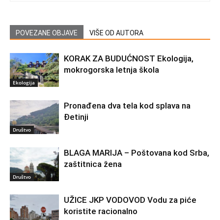
POVEZANE OBJAVE
VIŠE OD AUTORA
KORAK ZA BUDUĆNOST Ekologija,
mokrogorska letnja škola
Ekologija
Pronađena dva tela kod splava na
Đetinji
Društvo
BLAGA MARIJA – Poštovana kod Srba,
zaštitnica žena
Društvo
UŽICE JKP VODOVOD Vodu za piće
koristite racionalno