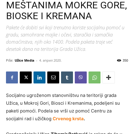
MEŠTANIMA MOKRE GORE,
BIOSKE I KREMANA
Pakete će dobiti svi koji trenutno koriste socijalnu pomoć u
gradu, samohrane majke i očevi, staračka i samačka
domaćinstva, njih oko 1400. Podela paketa traje već
desetak dana na teritorija Grada Užica.
Piše:
Užice Media
-
4. април 2020.
350
Socijalno ugroženom stanovništvu na teritoriji grada
Užica, u Mokroj Gori, Biosci i Kremanima, podeljeni su
paketi pomoći. Podela se vrši uz pomoć Centru za
socijalni rad i užičkog
Crvenog krsta
.