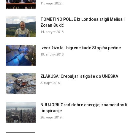
11. март 2022.
TOMETINO POLJE Iz Londona stigli Melisa i
Zoran Đukić
14. август 2018.
Izvor života i bigrene kade Stopića pećine
19. април 2018.
ZLAKUSA: Crepuljari stigoše do UNESKA
8. март 2018.
NJUJORK Grad dobre energije, znamenitosti
i inspiracije
26. март 2019.