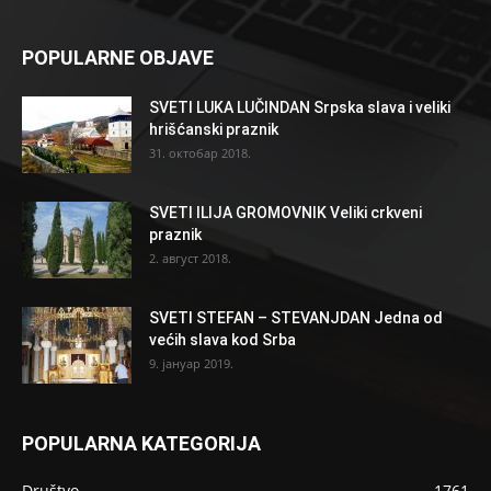
POPULARNE OBJAVE
SVETI LUKA LUČINDAN Srpska slava i veliki
hrišćanski praznik
31. октобар 2018.
SVETI ILIJA GROMOVNIK Veliki crkveni
praznik
2. август 2018.
SVETI STEFAN – STEVANJDAN Jedna od
većih slava kod Srba
9. јануар 2019.
POPULARNA KATEGORIJA
Društvo
1761