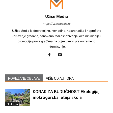
Užice Media
https://uzicemedia.rs
UžiceMedia je dobrovoljno, nevladino, nestranačko i neprofitno
udruženje građana, osnovano radi osnaživanja lokalnih medija i
promocije prava građana na objektivno i pravovremeno
informisanje.
POVEZANE OBJAVE
VIŠE OD AUTORA
KORAK ZA BUDUĆNOST Ekologija,
mokrogorska letnja škola
Ekologija