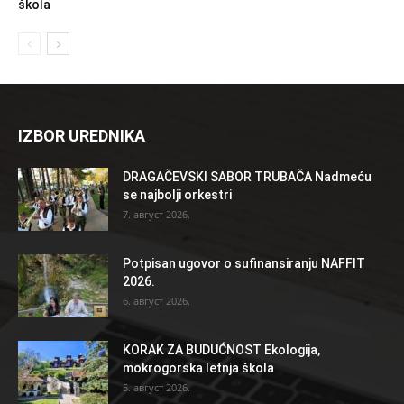
škola
IZBOR UREDNIKA
DRAGAČEVSKI SABOR TRUBAČA Nadmeću
se najbolji orkestri
7. август 2026.
Potpisan ugovor o sufinansiranju NAFFIT
2026.
6. август 2026.
KORAK ZA BUDUĆNOST Ekologija,
mokrogorska letnja škola
5. август 2026.