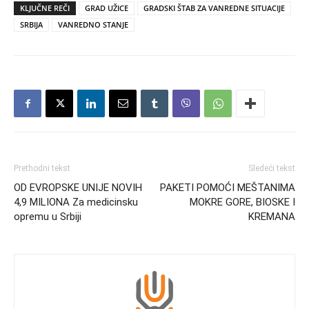
KLJUČNE REČI
GRAD UŽICE
GRADSKI ŠTAB ZA VANREDNE SITUACIJE
SRBIJA
VANREDNO STANJE
Prethodni tekst
Sledeći tekst
OD EVROPSKE UNIJE NOVIH
PAKETI POMOĆI MEŠTANIMA
4,9 MILIONA Za medicinsku
MOKRE GORE, BIOSKE I
opremu u Srbiji
KREMANA