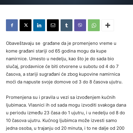
Obaveštavaju se građane da je promenjeno vreme u
kome građani stariji od 65 godina mogu da kupe
namirnice. Umesto u nedelju, kao što je do sada bio
slučaj, prodavnice će biti otvorene u subotu od 4 do 7
časova, a stariji sugrađani će zbog kupovine namirnica
moći da napuste svoje domove od 3 do 8 časova ujutru.
Promenjena su i pravila u vezi sa izvođenjem kućnih
ljubimaca. Vlasnici ih od sada mogu izvoditi svakoga dana
u periodu između 23 časa do 1 ujutru, i u nedelju od 8 do
10 časova ujutru. Kućnog ljubimca može izvesti samo
jedna osoba, u trajanju od 20 minuta, i to ne dalje od 200