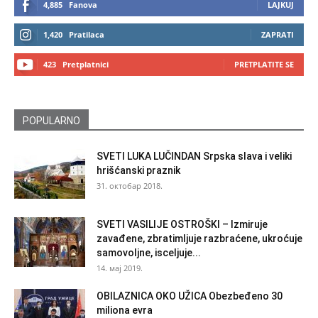
4,885
Fanova
LAJKUJ
1,420
Pratilaca
ZAPRATI
423
Pretplatnici
PRETPLATITE SE
POPULARNO
SVETI LUKA LUČINDAN Srpska slava i veliki
hrišćanski praznik
31. октобар 2018.
SVETI VASILIJE OSTROŠKI – Izmiruje
zavađene, zbratimljuje razbraćene, ukroćuje
samovoljne, isceljuje...
14. мај 2019.
OBILAZNICA OKO UŽICA Obezbeđeno 30
miliona evra