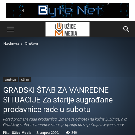
Naslovna
Društvo
Društvo
Užice
GRADSKI ŠTAB ZA VANREDNE
SITUACIJE Za starije sugrađane
prodavnice rade u subotu
Pored promene rada prodavnica, izmene se odnose i na kućne ljubimce, a iz
Gradskog štaba za vanredne situacije apeluju da se poštuju usvojene mere.
Piše:
Užice Media
-
3. април 2020.
349