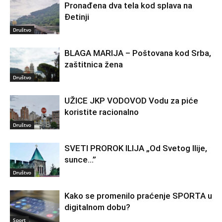
Pronađena dva tela kod splava na
Đetinji
Društvo
BLAGA MARIJA – Poštovana kod Srba,
zaštitnica žena
Društvo
UŽICE JKP VODOVOD Vodu za piće
koristite racionalno
Društvo
SVETI PROROK ILIJA „Od Svetog Ilije,
sunce…”
Društvo
Kako se promenilo praćenje SPORTA u
digitalnom dobu?
Sport