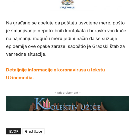
Na građane se apeluje da poštuju usvojene mere, pošto
je smanjivanje nepotrebnih kontakata i boravka van kuće
na najmanju moguću meru jedini način da se suzbije
epidemija ove opake zaraze, saopštio je Gradski štab za
vanredne situacije.
Detaljnije informacije o koronavirusu u tekstu
Užicemedia.
- Advertisement -
IZVOR
Grad Užice