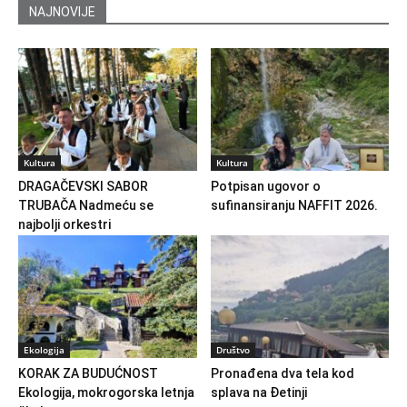
NAJNOVIJE
Kultura
Kultura
DRAGAČEVSKI SABOR
Potpisan ugovor o
TRUBAČA Nadmeću se
sufinansiranju NAFFIT 2026.
najbolji orkestri
Ekologija
Društvo
KORAK ZA BUDUĆNOST
Pronađena dva tela kod
Ekologija, mokrogorska letnja
splava na Đetinji