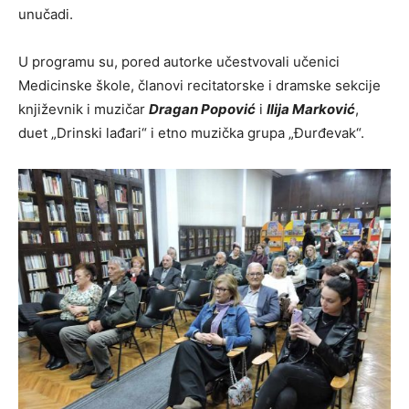
unučadi.
U programu su, pored autorke učestvovali učenici
Medicinske škole, članovi recitatorske i dramske sekcije
književnik i muzičar
Dragan
Popović
i
Ilija Marković
,
duet „Drinski lađari“ i etno muzička grupa „Đurđevak“.