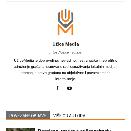
Užice Media
https://uzicemedia.rs
UžiceMedia je dobrovoljno, nevladino, nestranačko i neprofitno
udruženje građana, osnovano radi osnaživanja lokalnih medija i
promocije prava građana na objektivno i pravovremeno
informisanje.
POVEZANE OBJAVE
VIŠE OD AUTORA