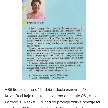
– Biblioteka je naročito dobro došla osnovnoj školi u
Krivoj Reci koja radi kao izdvojeno odeljenje OŠ „Milivoje
Borović“ u Mačkatu. Prihod od prodaje zbirke poezije ići