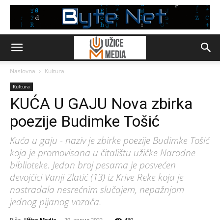
Naslovna
Kultura
Kultura
KUĆA U GAJU Nova zbirka
poezije Budimke Tošić
Kuća u gaju - naziv je zbirke poezije Budimke Tošić
koja je promovisana u čitalištu užičke Narodne
biblioteke. Jedan broj pesama je posvećen
devojčici Vanji Zlatić (13) iz Krive Reke koja je
nastradala nesrećnim slučajem, nepažnjom
jednog pijanog vozača.
Piše:
Užice Media
-
29. април 2022.
430