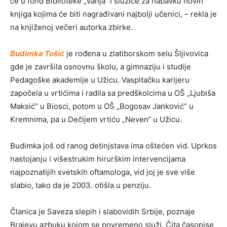
će u fond Biblioteke „Vanja“ i služiće za nabavku novih
knjiga kojima će biti nagrađivani najbolji učenici, – rekla je
na knjiženoj večeri autorka zbirke.
Budimka Tošić
je rođena u zlatiborskom selu Šljivovica
gde je završila osnovnu školu, a gimnaziju i studije
Pedagoške akademije u Užicu. Vaspitačku karijeru
započela u vrtićima i radila sa predškolcima u OŠ „Ljubiša
Maksić“ u Biosci, potom u OŠ „Bogosav Janković“ u
Kremnima, pa u Dečijem vrtiću „Neven“ u Užicu.
Budimka još od ranog detinjstava ima oštećen vid. Uprkos
nastojanju i višestrukim hirurškim intervencijama
najpoznatijih svetskih oftamologa, vid joj je sve više
slabio, tako da je 2003. otišla u penziju.
Članica je Saveza slepih i slabovidih Srbije, poznaje
Brajevu azbuku kojom se povremeno služi. Čita časopise