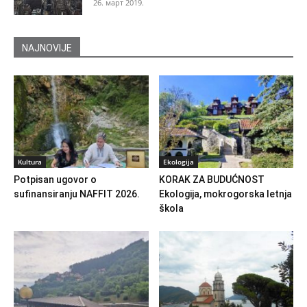
26. март 2019.
NAJNOVIJE
Kultura
Ekologija
Potpisan ugovor o
KORAK ZA BUDUĆNOST
sufinansiranju NAFFIT 2026.
Ekologija, mokrogorska letnja
škola