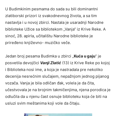
U Budimkinim pesmama do sada su bili dominantni
zlatiborski prizori iz svakodnevnog života, a sa tim
nastavlja i u novoj zbirci. Nastala je usaradnji Narodne
biblioteke Užice sa bibliotekom „Vanja“ iz Krive Reke. A
sinoć, 28. apirla, učitalištu Narodne biblioteke je
priređeno književno- muzičko veče.
Jedan broj pesama Budimka u zbirci „
Kuća u gaju
“ je
posvetila devojčici
Vanji Zlatić
(13) iz Krive Reke po kojoj
i Biblioteka nosi ime, a koja je nastradala pre nekoliko
decenija nesrećnim slučajem, nepažnjom jednog pijanog
vozača. Vanja je bila odličan đak, volela je da čita,
učestvovala je na brojnim takmičenjima, njena porodica je
odlučila da u njenu čast osnuje biblioteku koja će biti na
usluzi svim meštanima koji vole da čitaju.