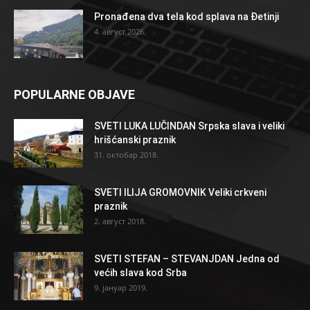
Pronađena dva tela kod splava na Đetinji
4. август 2026.
POPULARNE OBJAVE
SVETI LUKA LUČINDAN Srpska slava i veliki
hrišćanski praznik
31. октобар 2018.
SVETI ILIJA GROMOVNIK Veliki crkveni
praznik
2. август 2018.
SVETI STEFAN – STEVANJDAN Jedna od
većih slava kod Srba
9. јануар 2019.