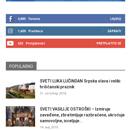
4,885
Fanova
LAJKUJ
1,420
Pratilaca
ZAPRATI
423
Pretplatnici
PRETPLATITE SE
POPULARNO
SVETI LUKA LUČINDAN Srpska slava i veliki
hrišćanski praznik
31. октобар 2018.
SVETI VASILIJE OSTROŠKI – Izmiruje
zavađene, zbratimljuje razbraćene, ukroćuje
samovoljne, isceljuje...
14. мај 2019.