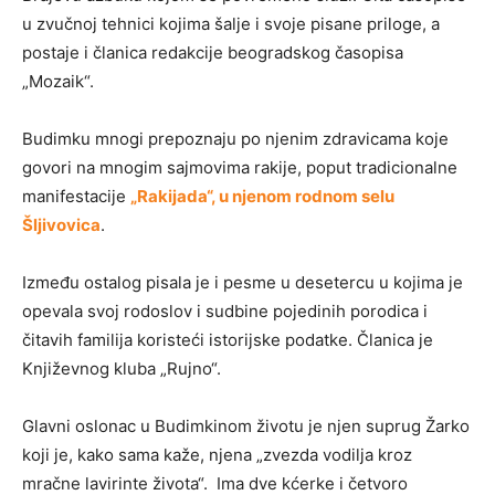
u zvučnoj tehnici kojima šalje i svoje pisane priloge, a
postaje i članica redakcije beogradskog časopisa
„Mozaik“.
Budimku mnogi prepoznaju po njenim zdravicama koje
govori na mnogim sajmovima rakije, poput tradicionalne
manifestacije
„Rakijada“, u njenom rodnom selu
Šljivovica
.
Između ostalog pisala je i pesme u desetercu u kojima je
opevala svoj rodoslov i sudbine pojedinih porodica i
čitavih familija koristeći istorijske podatke. Članica je
Književnog kluba „Rujno“.
Glavni oslonac u Budimkinom životu je njen suprug Žarko
koji je, kako sama kaže, njena „zvezda vodilja kroz
mračne lavirinte života“. Ima dve kćerke i četvoro