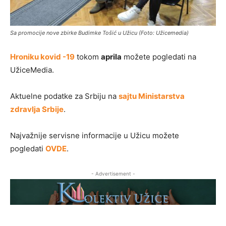
Sa promocije nove zbirke Budimke Tošić u Užicu (Foto: Užicemedia)
Hroniku kovid -19
tokom
aprila
možete pogledati na
UžiceMedia.
Aktuelne podatke za Srbiju na
sajtu Ministarstva
zdravlja Srbije
.
Najvažnije servisne informacije u Užicu možete
pogledati
OVDE
.
- Advertisement -