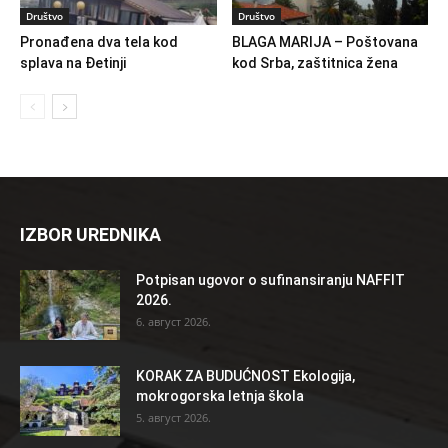
Društvo
Društvo
Pronađena dva tela kod
BLAGA MARIJA – Poštovana
splava na Đetinji
kod Srba, zaštitnica žena
IZBOR UREDNIKA
Potpisan ugovor o sufinansiranju NAFFIT
2026.
6. август 2026.
KORAK ZA BUDUĆNOST Ekologija,
mokrogorska letnja škola
5. август 2026.