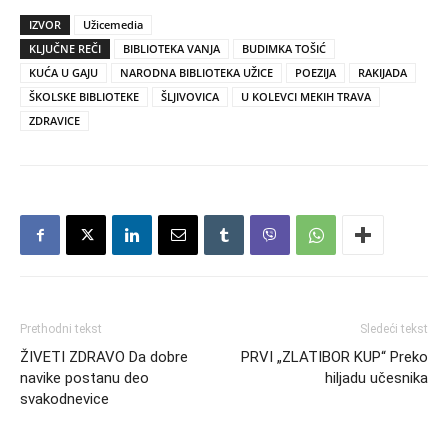
IZVOR
Užicemedia
KLJUČNE REČI
BIBLIOTEKA VANJA
BUDIMKA TOŠIĆ
KUĆA U GAJU
NARODNA BIBLIOTEKA UŽICE
POEZIJA
RAKIJADA
ŠKOLSKE BIBLIOTEKE
ŠLJIVOVICA
U KOLEVCI MEKIH TRAVA
ZDRAVICE
Prethodni tekst
Sledeći tekst
ŽIVETI ZDRAVO Da dobre
PRVI „ZLATIBOR KUP“ Preko
navike postanu deo
hiljadu učesnika
svakodnevice