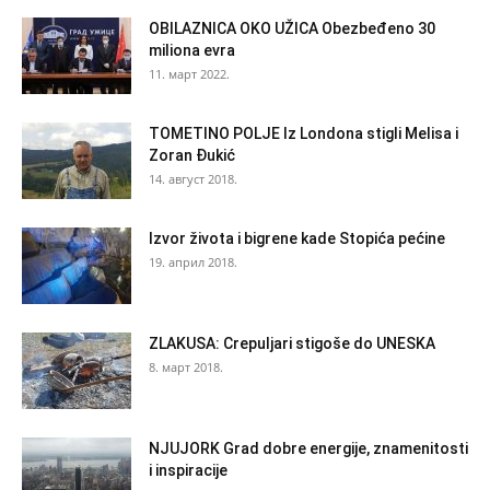
OBILAZNICA OKO UŽICA Obezbeđeno 30
miliona evra
11. март 2022.
TOMETINO POLJE Iz Londona stigli Melisa i
Zoran Đukić
14. август 2018.
Izvor života i bigrene kade Stopića pećine
19. април 2018.
ZLAKUSA: Crepuljari stigoše do UNESKA
8. март 2018.
NJUJORK Grad dobre energije, znamenitosti
i inspiracije