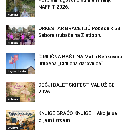
Potpisan ugovor o sufinansiranju
NAFFIT 2026.
Kultura
ORKESTAR BRAĆE ILIĆ Pobednik 53.
Sabora trubača na Zlatiboru
Kultura
ĆIRILIČNA BAŠTINA Matiji Bećkoviću
uručena „Ćirilična darovnica“
Bajina Bašta
DEČJI BALETSKI FESTIVAL UŽICE
2026.
Kultura
KNJIGE BRAĆO KNJIGE – Akcija sa
ciljem i srcem
Društvo