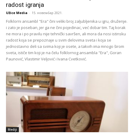
radost igranja
Užice Media
-
15. новембар 2021.
Folklorni ansambl "Era" čini veliki broj zaljubljenika u igru, druženje.
i zato je poseban, jer ga ne čini pojedinac, već dobar tim. Taj korak
ne mora i po pravilu nije tehnički savršen, ali mora da nosi istinsku
radost koja se prepoznaje u svim delovima sveta i koja se
jednostavno deli sa svima koji je osete, a takvih ima mnogo širom
sveta, ističe tim koji je na čelu folklornog ansambla "Era", Goran
Paunović, Vlastimir Veljović i Ivana Cvetković.
Mediji