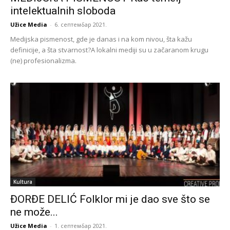
intelektualnih sloboda
Užice Media
-
6. септембар 2021.
Medijska pismenost, gde je danas i na kom nivou, šta kažu
definicije, a šta stvarnost?A lokalni mediji su u začaranom krugu
(ne) profesionalizma.
Kultura
ĐORĐE DELIĆ Folklor mi je dao sve što se
ne može...
Užice Media
-
1. септембар 2021.