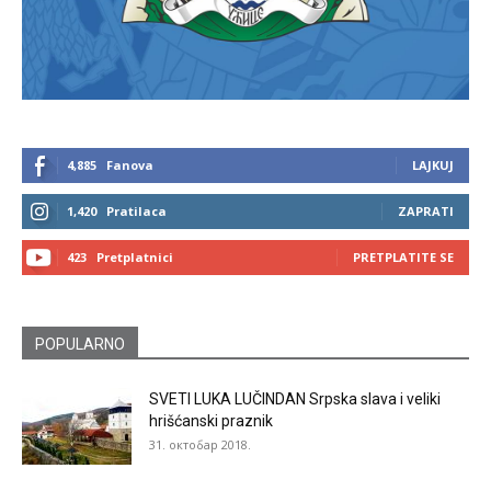
4,885
Fanova
LAJKUJ
1,420
Pratilaca
ZAPRATI
423
Pretplatnici
PRETPLATITE SE
POPULARNO
SVETI LUKA LUČINDAN Srpska slava i veliki
hrišćanski praznik
31. октобар 2018.