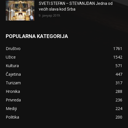
SVETI STEFAN – STEVANJDAN Jedna od
većih slava kod Srba
9. јануар 2019.
POPULARNA KATEGORIJA
Društvo
1761
Užice
1542
Kultura
571
Čajetina
447
Turizam
317
Hronika
288
Privreda
236
Mediji
224
Politika
200