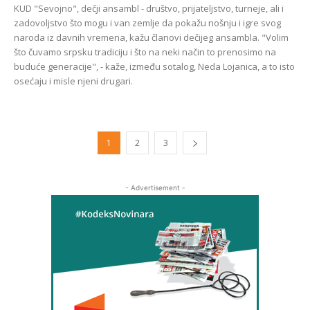
KUD "Sevojno", dečji ansambl - društvo, prijateljstvo, turneje, ali i
zadovoljstvo što mogu i van zemlje da pokažu nošnju i igre svog
naroda iz davnih vremena, kažu članovi dečijeg ansambla. "Volim
što čuvamo srpsku tradiciju i što na neki način to prenosimo na
buduće generacije", - kaže, između sotalog, Neda Lojanica, a to isto
osećaju i misle njeni drugari.
1
2
3
- Advertisement -