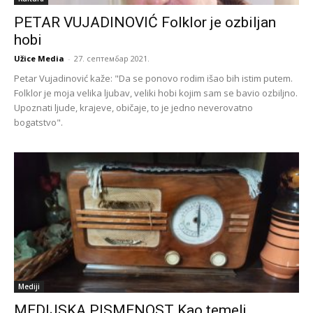
PETAR VUJADINOVIĆ Folklor je ozbiljan
hobi
Užice Media
-
27. септембар 2021.
Petar Vujadinović kaže: "Da se ponovo rodim išao bih istim putem.
Folklor je moja velika ljubav, veliki hobi kojim sam se bavio ozbiljno.
Upoznati ljude, krajeve, običaje, to je jedno neverovatno
bogatstvo".
Mediji
MEDIJSKA PISMENOST Kao temelj