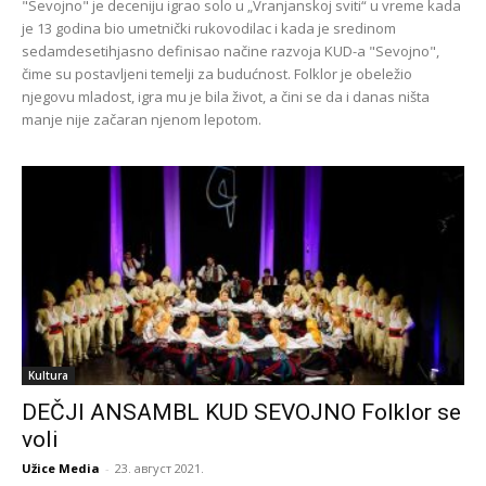
"Sevojno" je deceniju igrao solo u „Vranjanskoj sviti“ u vreme kada
je 13 godina bio umetnički rukovodilac i kada je sredinom
sedamdesetihjasno definisao načine razvoja KUD-a "Sevojno",
čime su postavljeni temelji za budućnost. Folklor je obeležio
njegovu mladost, igra mu je bila život, a čini se da i danas ništa
manje nije začaran njenom lepotom.
Kultura
DEČJI ANSAMBL KUD SEVOJNO Folklor se
voli
Užice Media
-
23. август 2021.