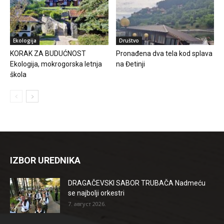
Ekologija
Društvo
KORAK ZA BUDUĆNOST
Pronađena dva tela kod splava
Ekologija, mokrogorska letnja
na Đetinji
škola
IZBOR UREDNIKA
DRAGAČEVSKI SABOR TRUBAČA Nadmeću
se najbolji orkestri
7. август 2026.