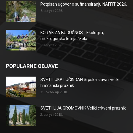
Potpisan ugovor o sufinansiranju NAFFIT 2026.
6. август 2026.
KORAK ZA BUDUĆNOST Ekologija,
mokrogorska letnja škola
5. август 2026.
POPULARNE OBJAVE
SVETI LUKA LUČINDAN Srpska slava i veliki
hrišćanski praznik
31. октобар 2018.
SVETI ILIJA GROMOVNIK Veliki crkveni praznik
2. август 2018.