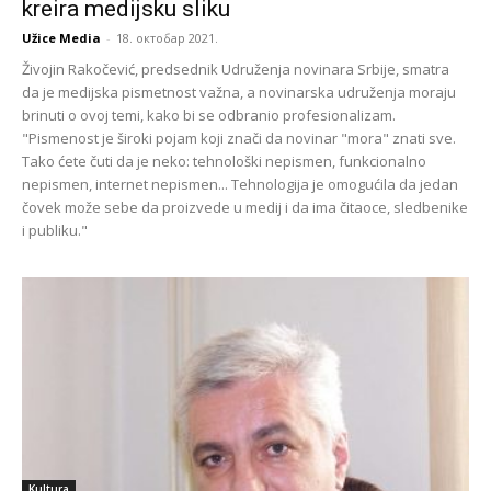
kreira medijsku sliku
Užice Media
-
18. октобар 2021.
Živojin Rakočević, predsednik Udruženja novinara Srbije, smatra
da je medijska pismetnost važna, a novinarska udruženja moraju
brinuti o ovoj temi, kako bi se odbranio profesionalizam.
"Pismenost je široki pojam koji znači da novinar "mora" znati sve.
Tako ćete čuti da je neko: tehnološki nepismen, funkcionalno
nepismen, internet nepismen... Tehnologija je omogućila da jedan
čovek može sebe da proizvede u medij i da ima čitaoce, sledbenike
i publiku."
Kultura