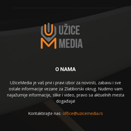
O NAMA
UžiceMedia je vaš prvi i pravi izbor za novosti, zabavu i sve
ostale informacije vezane za Zlatiborski okrug. Nudimo vam
najažurnije informacije, slike i video, pravo sa aktuelnih mesta
događaja!
Kontaktirajte nas:
office@uzicemedia.rs