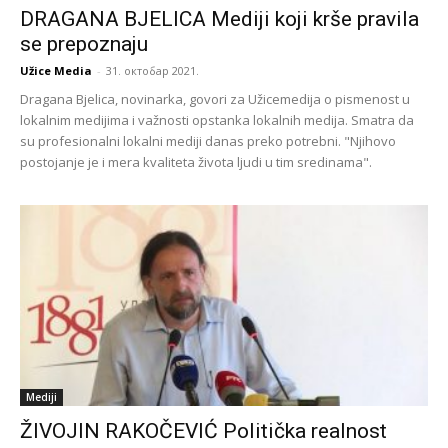
DRAGANA BJELICA Mediji koji krše pravila
se prepoznaju
Užice Media
-
31. октобар 2021.
Dragana Bjelica, novinarka, govori za Užicemedija o pismenost u
lokalnim medijima i važnosti opstanka lokalnih medija. Smatra da
su profesionalni lokalni mediji danas preko potrebni. "Njihovo
postojanje je i mera kvaliteta života ljudi u tim sredinama".
Mediji
ŽIVOJIN RAKOČEVIĆ Politička realnost