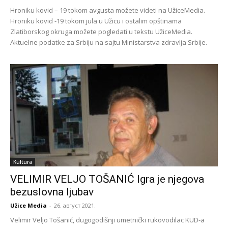
Hroniku kovid – 19 tokom avgusta možete videti na UžiceMedia.
Hroniku kovid -19 tokom jula u Užicu i ostalim opštinama
Zlatiborskog okruga možete pogledati u tekstu UžiceMedia.
Aktuelne podatke za Srbiju na sajtu Ministarstva zdravlja Srbije.
Kultura
VELIMIR VELJO TOŠANIĆ Igra je njegova
bezuslovna ljubav
Užice Media
-
26. август 2021.
Velimir Veljo Tošanić, dugogodišnji umetnički rukovodilac KUD-a