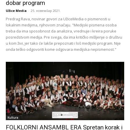
dobar program
Užice Media
-
25. новембар 2021.
Predrag Rava, novinar govori za UžiceMedia o pismenosti u
lokalnim medijima, njihovom značaju. "Medijski pismena osoba
treba da ima sposobnost da analizira, vrednuje i kreira poruke
posredstvom medija. Pre svega, da ima kritičko mišljenje o društvu
u kom živi, jer tako će lakše prepoznati i loš medijski program. Nije
onda teško odgovoriti kome odgovara medijska nepismenost."
Kultura
FOLKLORNI ANSAMBL ERA Spretan korak i