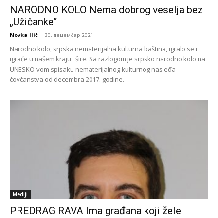
NARODNO KOLO Nema dobrog veselja bez
„Užičanke“
Novka Ilić
-
30. децембар 2021.
Narodno kolo, srpska nematerijalna kulturna baština, igralo se i
igraće u našem kraju i šire. Sa razlogom je srpsko narodno kolo na
UNESKO-vom spisaku nematerijalnog kulturnog nasleđa
čovčanstva od decembra 2017. godine.
Mediji
PREDRAG RAVA Ima građana koji žele