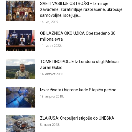
SVETI VASILIJE OSTROŠKI – Izmiruje
zavađene, zbratimljuje razbraćene, ukroćuje
samovoljne, isceljuje...
14. мај 2019.
OBILAZNICA OKO UŽICA Obezbeđeno 30
miliona evra
11. март 2022.
TOMETINO POLJE Iz Londona stigli Melisa i
Zoran Đukić
14. август 2018.
Izvor života i bigrene kade Stopića pećine
19. април 2018.
ZLAKUSA: Crepuljari stigoše do UNESKA
8. март 2018.