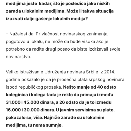
medijima jeste kadar, što je posledica jako niskih
zarada u lokalnim medijima. Može li takva situacija
izazvati dalje gašenje lokalnih medija?
– Nažalost da. Privlačnost novinarskog zanimanja,
pogotovo u lokalu, ne može da bude visoka ako je
potrebno da radite drugi posao da biste izdržavali svoje
novinarstvo.
Veliko istraživanje Udruženja novinara Srbije iz 2014.
godine pokazalo je da je prosečna plata srpskog novinara
ispod republičkog proseka.
Nešto manje od 40 odsto
koleginica i kolega tada je reklo da primaju između
31.000 i 45.000 dinara, a 26 odsto da je to između
16.000 i 30.000 dinara. U javnim servisima su plate,
pokazalo se, više. Najniže zarade su u lokalnim
medijima, tu nema sumnje.