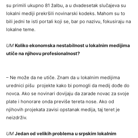
su primili ukupno 81 žalbu, a u dvadesetak slučajeva su
lokalni mediji prekršili novinarski kodeks. Mahom su to
bili jedni te isti portali koji se, bar po nazivu, fokusiraju na
lokalne teme.
UM
Koliko ekonomska nestabilnost u lokalnim medijima
utiče na njihovu profesionalnost?
– Ne može da ne utiče. Znam da u lokalnim medijima
urednici pišu projekte kako bi pomogli da medij dođe do
novca. Ako se novinari dovijaju da zarade novac za svoje
plate i honorare onda previše tereta nose. Ako od
njihovih projekata zavisi opstanak medija, taj teret je
neizdrživ.
UM
Jedan od velikih problema u srpskim lokalnim