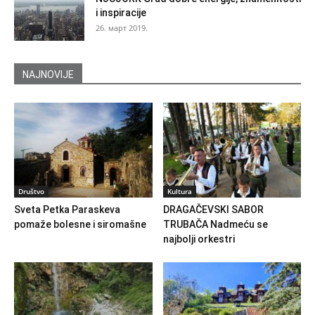
i inspiracije
26. март 2019.
NAJNOVIJE
Društvo
Kultura
Sveta Petka Paraskeva
DRAGAČEVSKI SABOR
pomaže bolesne i siromašne
TRUBAČA Nadmeću se
najbolji orkestri