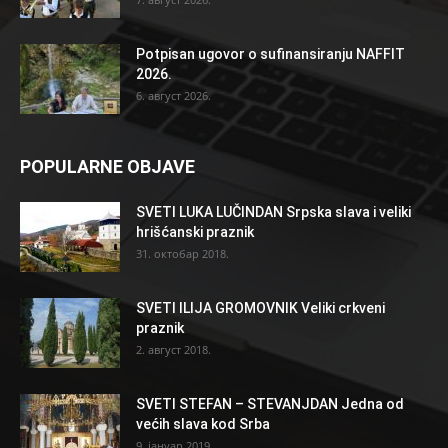
Potpisan ugovor o sufinansiranju NAFFIT
2026.
6. август 2026.
POPULARNE OBJAVE
SVETI LUKA LUČINDAN Srpska slava i veliki
hrišćanski praznik
31. октобар 2018.
SVETI ILIJA GROMOVNIK Veliki crkveni
praznik
2. август 2018.
SVETI STEFAN – STEVANJDAN Jedna od
većih slava kod Srba
9. јануар 2019.