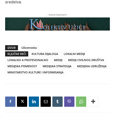
sredstva.
- Advertisement -
IZVOR
Užicemedia
KLJUČNE REČI
KULTURA DIJALOGA
LOKALNI MEDIJI
LOKALNO A PROFESIONALNO
MEDIJI
MEDIJI CIVILNOG DRUŠTVA
MEDIJSKA PISMENOST
MEDIJSKA STRATEGIJA
MEDIJSKA UDRUŽENJA
MINISTARSTVO KULTURE I INFORMISANJA