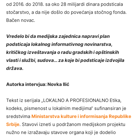
od 2016. do 2018. sa oko 28 milijardi dinara podsticala
stočarstvo, a da nije došlo do povećanja stočnog fonda.
Bačen novac.
Vredelo bi da medijska zajednica napravi plan
podsticaja lokalnog informativnog novinarstva,
kritičkog izveštavanja o radu gradskih i opštinskih
vlasti i službi, sudova… za koje bi podsticaje izdvojila
država.
Autorka intervjua: Novka Ilić
Tekst iz serijala „LOKALNO A PROFESIONALNO Etika,
kodeks, pismenost u lokalnim medijima“ sufinansiran je
sredstvima
Ministarstva kulture i informisanja Republike
Srbije
. Stavovi izneti u podržanom medijskom projektu
nužno ne izražavaju stavove organa koji je dodelio