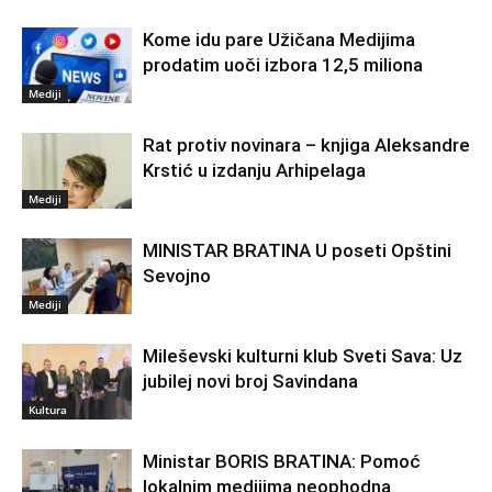
Kome idu pare Užičana Medijima
prodatim uoči izbora 12,5 miliona
Mediji
Rat protiv novinara – knjiga Aleksandre
Krstić u izdanju Arhipelaga
Mediji
MINISTAR BRATINA U poseti Opštini
Sevojno
Mediji
Mileševski kulturni klub Sveti Sava: Uz
jubilej novi broj Savindana
Kultura
Ministar BORIS BRATINA: Pomoć
lokalnim medijima neophodna