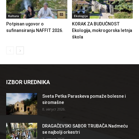
Kultura
Ekologija
Potpisan ugovor o
KORAK ZA BUDUĆNOST
sufinansiranju NAFFIT 2026.
Ekologija, mokrogorska letnja
škola
IZBOR UREDNIKA
Sveta Petka Paraskeva pomaže bolesne i
siromašne
8. август 2026.
DRAGAČEVSKI SABOR TRUBAČA Nadmeću
se najbolji orkestri
7. август 2026.