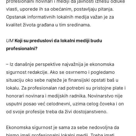
profesionalni novinari i mediji da javnosti iznesu odluke
vlasti, uporede ih sa obećanim, postavljaju pitanja.
Opstanak informativnih lokalnih medija važan je za
kvalitet života građana u tim sredinama.
UM
Koji su preduslovi da lokalni mediji budu
profesionalni?
– Iz današnje perspektive najvažnija je ekonomska
sigurnost redakcije. Ako se osvrnemo i pogledamo
situaciju oko sebe najteže je finansijski opstati baš u
lokalu. Za profesionalan rad potrebni su pristojne plate i
honorari novinara i medijskih radnika. Novinarstvo nije
usputni posao već celodnevni, uzima celog čoveka i on
od svoje profesije treba da živi dostojanstveno.
Ekonomska sigurnost je sama za sebe nedovoljna da
bismo imali profesionalni lokalni medij. Treba imati