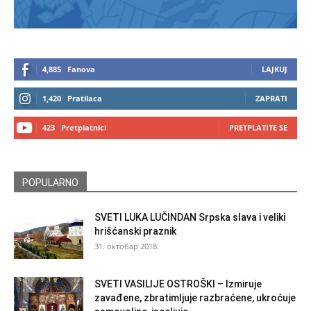
4,885
Fanova
LAJKUJ
1,420
Pratilaca
ZAPRATI
423
Pretplatnici
PRETPLATITE SE
POPULARNO
SVETI LUKA LUČINDAN Srpska slava i veliki
hrišćanski praznik
31. октобар 2018.
SVETI VASILIJE OSTROŠKI – Izmiruje
zavađene, zbratimljuje razbraćene, ukroćuje