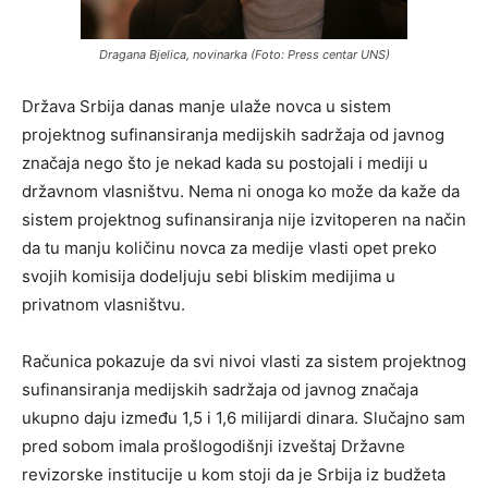
Dragana Bjelica, novinarka (Foto: Press centar UNS)
Država Srbija danas manje ulaže novca u sistem
projektnog sufinansiranja medijskih sadržaja od javnog
značaja nego što je nekad kada su postojali i mediji u
državnom vlasništvu. Nema ni onoga ko može da kaže da
sistem projektnog sufinansiranja nije izvitoperen na način
da tu manju količinu novca za medije vlasti opet preko
svojih komisija dodeljuju sebi bliskim medijima u
privatnom vlasništvu.
Računica pokazuje da svi nivoi vlasti za sistem projektnog
sufinansiranja medijskih sadržaja od javnog značaja
ukupno daju između 1,5 i 1,6 milijardi dinara. Slučajno sam
pred sobom
imala prošlogodišnji izveštaj Državne
revizorske institucije u kom stoji da je Srbija iz budžeta