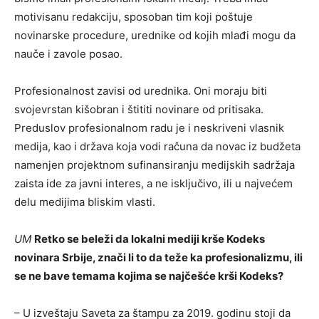
motivisanu redakciju, sposoban tim koji poštuje
novinarske procedure, urednike od kojih mlađi mogu da
nauče i zavole posao.
Profesionalnost zavisi od urednika. Oni moraju biti
svojevrstan kišobran i štititi novinare od pritisaka.
Preduslov profesionalnom radu je i neskriveni vlasnik
medija, kao i država koja vodi računa da novac iz budžeta
namenjen projektnom sufinansiranju medijskih sadržaja
zaista ide za javni interes, a ne isključivo, ili u najvećem
delu medijima bliskim vlasti.
UM
Retko se beleži da lokalni mediji krše Kodeks
novinara Srbije, znači li to da teže ka profesionalizmu, ili
se ne bave temama kojima se najčešće krši Kodeks?
– U izveštaju Saveta za štampu za 2019. godinu stoji da