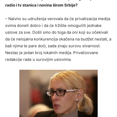
radio i tv stanica i novina širom Srbije?
– Naivno su udruženja verovala da će privatizacija medija
svima doneti dobro i da će tržište omogućiti jednake
uslove za sve. Došli smo do toga da oni koji su očekivali
da će nelojalna konkurencija okačena na budžet nestati, a
baš njima te pare doći, sada znaju surovu stvarnost.
Nestao je jedan broj lokalnih medija. Privatizovane
redakcije rade u surovijim uslovima.