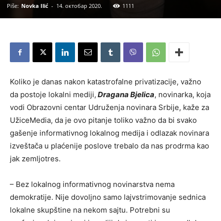
Piše:
Novka Ilić
-
14. октобар 2020.
1111
Koliko je danas nakon katastrofalne privatizacije, važno
da postoje lokalni mediji,
Dragana Bjelica
, novinarka, koja
vodi Obrazovni centar Udruženja novinara Srbije, kaže za
UžiceMedia, da je ovo pitanje toliko važno da bi svako
gašenje informativnog lokalnog medija i odlazak novinara
izveštača u plaćenije poslove trebalo da nas prodrma kao
jak zemljotres.
– Bez lokalnog informativnog novinarstva nema
demokratije. Nije dovoljno samo lajvstrimovanje sednica
lokalne skupštine na nekom sajtu. Potrebni su