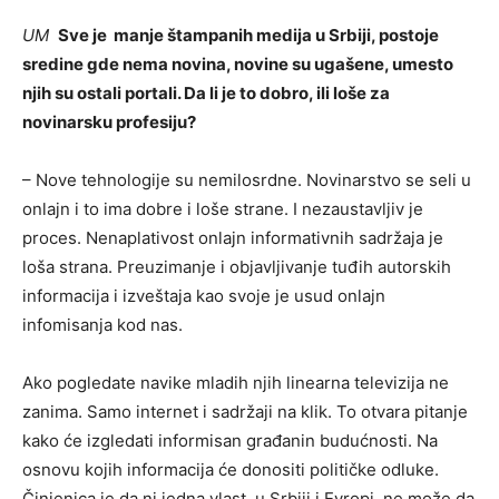
UM
Sve je manje štampanih medija u Srbiji, postoje
sredine gde nema novina, novine su ugašene, umesto
njih su ostali portali. Da li je to dobro, ili loše za
novinarsku profesiju?
– Nove tehnologije su nemilosrdne. Novinarstvo se seli u
onlajn i to ima dobre i loše strane. I nezaustavljiv je
proces. Nenaplativost onlajn informativnih sadržaja je
loša strana. Preuzimanje i objavljivanje tuđih autorskih
informacija i izveštaja kao svoje je usud onlajn
infomisanja kod nas.
Ako pogledate navike mladih njih linearna televizija ne
zanima. Samo internet i sadržaji na klik. To otvara pitanje
kako će izgledati informisan građanin budućnosti. Na
osnovu kojih informacija će donositi političke odluke.
Činjenica je da ni jedna vlast, u Srbiji i Evropi, ne može da