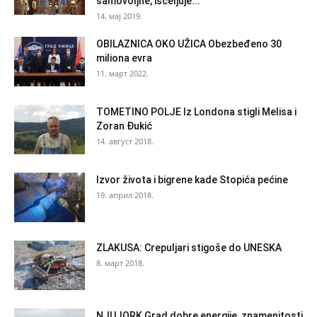
samovoljne, isceljuje...
14. мај 2019.
OBILAZNICA OKO UŽICA Obezbeđeno 30
miliona evra
11. март 2022.
TOMETINO POLJE Iz Londona stigli Melisa i
Zoran Đukić
14. август 2018.
Izvor života i bigrene kade Stopića pećine
19. април 2018.
ZLAKUSA: Crepuljari stigoše do UNESKA
8. март 2018.
NJUJORK Grad dobre energije, znamenitosti