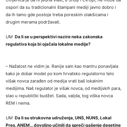
ospori da su tradicionalni štampani mediji javno dobro i
da ih tamo gde postoje treba poreskim olakšicama i
drugim merama podržavati.
UM
Da li se u perspektivi nazire neka zakonska
regulativa koja bi ojačala lokalne medije?
– Nažalost ne vidim je. Ranije sam kao mantru ponavljala
kako je dobar model po kom hrvatsko regulatorno telo
višak novca zarađen od medija vrati baš lokalnim
medijima. Naš regulator je višak novca, od medijskih para,
slao u republički budžet. Sada, valjda, tog viška novca
REM i nema.
UM
Da li su strukovna udruženja, UNS, NUNS, Lokal
Pres, ANEM… dovoljno učinili da spreči gašenje desetine