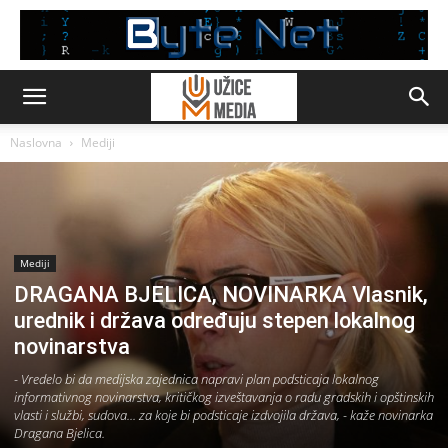
Naslovna
Mediji
Mediji
DRAGANA BJELICA, NOVINARKA Vlasnik,
urednik i država određuju stepen lokalnog
novinarstva
- Vredelo bi da medijska zajednica napravi plan podsticaja lokalnog
informativnog novinarstva, kritičkog izveštavanja o radu gradskih i opštinskih
vlasti i službi, sudova... za koje bi podsticaje izdvojila država, - kaže novinarka
Dragana Bjelica.