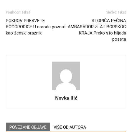
Prethodni tekst
Sledeći tekst
POKROV PRESVETE
STOPIĆA PEĆINA
BOGORODICE U narodu poznat
AMBASADOR ZLATIBORSKOG
kao ženski praznik
KRAJA Preko sto hiljada
poseta
Novka Ilić
POVEZANE OBJAVE
VIŠE OD AUTORA