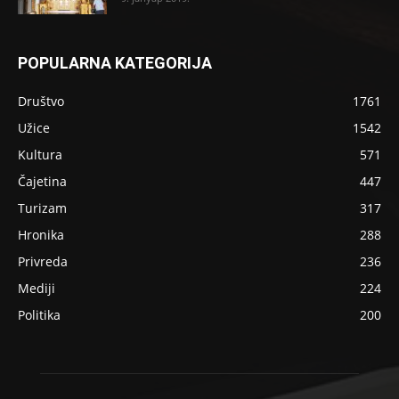
POPULARNA KATEGORIJA
Društvo
1761
Užice
1542
Kultura
571
Čajetina
447
Turizam
317
Hronika
288
Privreda
236
Mediji
224
Politika
200