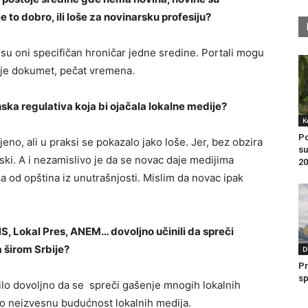
je to dobro, ili loše za novinarsku profesiju?
su oni specifičan hroničar jedne sredine. Portali mogu
a je dokumet, pečat vremena.
nska regulativa koja bi ojačala lokalne medije?
K
Po
jeno, ali u praksi se pokazalo jako loše. Jer, bez obzira
su
ijski. A i nezamislivo je da se novac daje medijima
20
a od opština iz unutrašnjosti. Mislim da novac ipak
S, Lokal Pres, ANEM… dovoljno učinili da spreči
a širom Srbije?
D
Pr
sp
ilo dovoljno da se spreči gašenje mnogih lokalnih
o neizvesnu budućnost lokalnih medija.