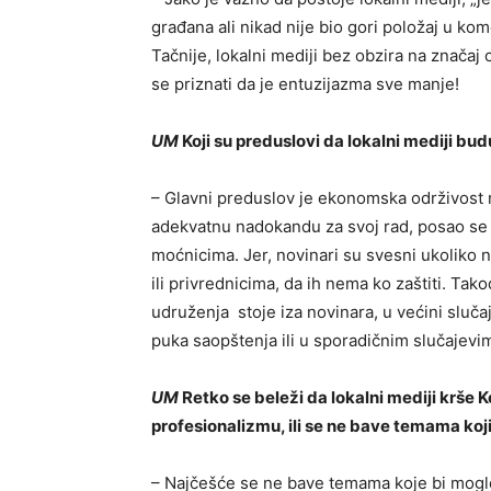
građana ali nikad nije bio gori položaj u ko
Tačnije, lokalni mediji bez obzira na značaj 
se priznati da je entuzijazma sve manje!
UM
Koji su preduslovi da lokalni mediji bud
– Glavni preduslov je ekonomska održivost 
adekvatnu nadokandu za svoj rad, posao se „o
moćnicima. Jer, novinari su svesni ukoliko n
ili privrednicima, da ih nema ko zaštiti. Ta
udruženja stoje iza novinara, u većini sluča
puka saopštenja ili u sporadičnim slučaje
UM
Retko se beleži da lokalni mediji krše K
profesionalizmu, ili se ne bave temama ko
– Najčešće se ne bave temama koje bi mogl