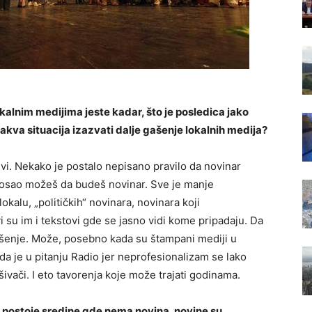
alnim medijima jeste kadar, što je posledica jako
akva situacija izazvati dalje gašenje lokalnih medija?
i. Nekako je postalo nepisano pravilo da novinar
osao možeš da budeš novinar. Sve je manje
kalu, „političkih“ novinara, novinara koji
i su im i tekstovi gde se jasno vidi kome pripadaju. Da
gašenje. Može, posebno kada su štampani mediji u
ada je u pitanju Radio jer neprofesionalizam se lako
šivači. I eto tavorenja koje može trajati godinama.
, postoje sredine gde nema novina, novine su