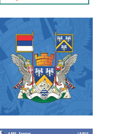
4,885
Fanova
LAJKUJ