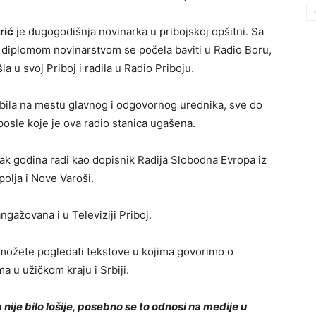
rić
je dugogodišnja novinarka u pribojskoj opšitni. Sa
 diplomom novinarstvom se počela baviti u Radio Boru,
la u svoj Priboj i radila u Radio Priboju.
bila na mestu glavnog i odgovornog urednika, sve do
 posle koje je ova radio stanica ugašena.
ak godina radi kao dopisnik Radija Slobodna Evropa iz
epolja i Nove Varoši.
ngažovana i u Televiziji Priboj.
 možete pogledati tekstove u kojima govorimo o
 u užičkom kraju i Srbiji.
 nije bilo lošije, posebno se to odnosi na medije u