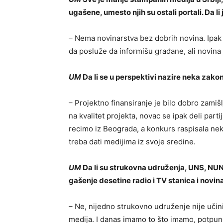
ugašene, umesto njih su ostali portali. Da li 
– Nema novinarstva bez dobrih novina. Ipak 
da posluže da informišu građane, ali novin
UM
Da li se u perspektivi nazire neka zako
– Projektno finansiranje je bilo dobro zamišl
na kvalitet projekta, novac se ipak deli part
recimo iz Beograda, a konkurs raspisala nek
treba dati medijima iz svoje sredine.
UM
Da li su strukovna udruženja, UNS, NUN
gašenje desetine radio i TV stanica i novin
– Ne, nijedno strukovno udruženje nije učin
medija. I danas imamo to što imamo, potpun