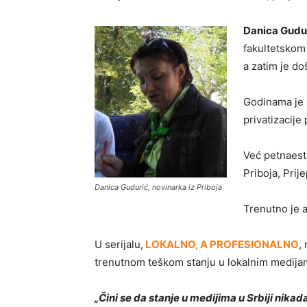
Danica Gudu
fakultetskom
a zatim je doš
Godinama je 
privatizacije
Već petnaest
Priboja, Prij
Danica Gudurić, novinarka iz Priboja
Trenutno je a
U serijalu,
LOKALNO, A PROFESIONALNO
,
trenutnom teškom stanju u lokalnim medijama
„Čini se da stanje u medijima u Srbiji nikada