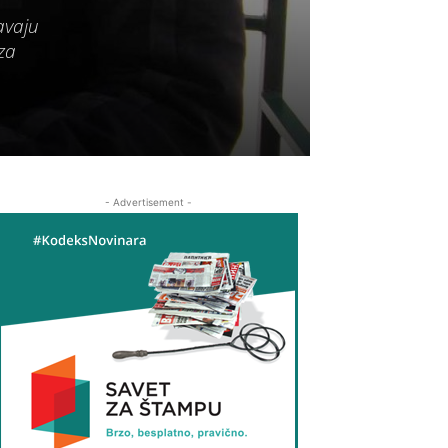
avaju
 za
- Advertisement -