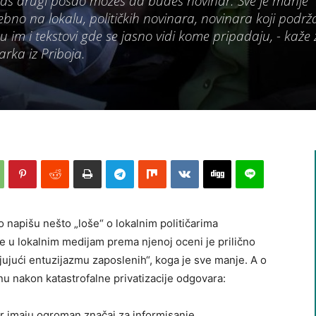
š drugi posao možeš da budeš novinar. Sve je manje
ebno na lokalu, političkih novinara, novinara koji podrž
su im i tekstovi gde se jasno vidi kome pripadaju, - kaže
rka iz Priboja.
 napišu nešto „loše“ o lokalnim političarima
nje u lokalnim medijam prema njenoj oceni je prilično
ljujući entuzijazmu zaposlenih“, koga je sve manje. A o
nu nakon katastrofalne privatizacije odgovara:
jer imaju ogroman značaj za informisanje