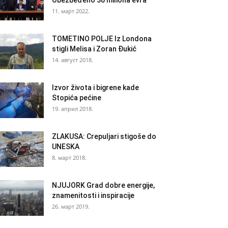
Obezbeđeno 30 miliona evra
11. март 2022.
TOMETINO POLJE Iz Londona
stigli Melisa i Zoran Đukić
14. август 2018.
Izvor života i bigrene kade
Stopića pećine
19. април 2018.
ZLAKUSA: Crepuljari stigoše do
UNESKA
8. март 2018.
NJUJORK Grad dobre energije,
znamenitosti i inspiracije
26. март 2019.