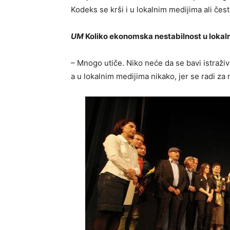
Kodeks se krši i u lokalnim medijima ali čes
UM
Koliko ekonomska nestabilnost u lokaln
– Mnogo utiče. Niko neće da se bavi istraži
a u lokalnim medijima nikako, jer se radi za 