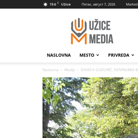
C
19.6
Петак, август 7, 2026
Market
Užice
UžiceMedia
NASLOVNA
MESTO
PRIVREDA
Naslovna
Mediji
DANICA GUDURIĆ, NOVINARKA Bez 