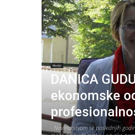
Mediji
DANICA GUDU
ekonomske od
profesionalnos
- Novinarstvom se poslednjih godi