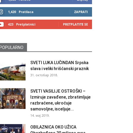
1,420
Pratilaca
ZAPRATI
423
Pretplatnici
PRETPLATITE SE
POPULARNO
SVETI LUKA LUČINDAN Srpska
slava i veliki hrišćanski praznik
31. октобар 2018.
SVETI VASILIJE OSTROŠKI –
Izmiruje zavađene, zbratimljuje
razbraćene, ukroćuje
samovoljne, isceljuje...
14. мај 2019.
OBILAZNICA OKO UŽICA