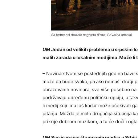
Sa jedne od dodele nagrada (Foto: Privatna arhiva)
UM
Jedan od velikih problema u srpskim lok
malih zarada u lokalnim medijima. Može li t
– Novinarstvom se poslednjih godina bave sv
može da bude svako, pa ako nemaš drugi p
obrazovanih novinara, sve više posebno na lo
podržavaju određenu političku opciju, a takv
li medij koji ima loš kadar može očekivati 
pitanju. Možda je malo drugačija situacija k
prikrije dobrom muzikom, a tu će doći i ogla
UM
Sve je manje štampanih medija u Srbiji