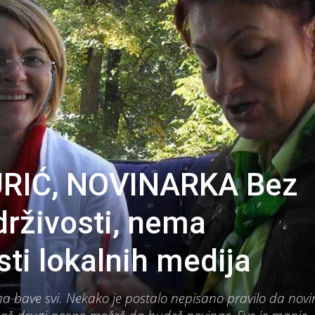
RIĆ, NOVINARKA Bez
rživosti, nema
ti lokalnih medija
na bave svi. Nekako je postalo nepisano pravilo da novi