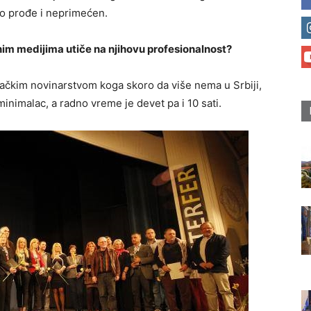
to prođe i neprimećen.
im medijima utiče na njihovu profesionalnost?
vačkim novinarstvom koga skoro da više nema u Srbiji,
minimalac, a radno vreme je devet pa i 10 sati.