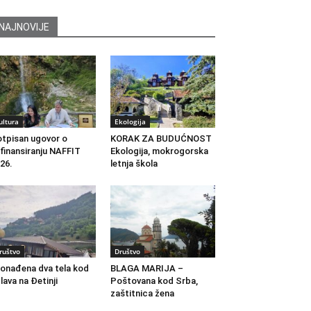
NAJNOVIJE
ultura
Ekologija
tpisan ugovor o
KORAK ZA BUDUĆNOST
finansiranju NAFFIT
Ekologija, mokrogorska
26.
letnja škola
ruštvo
Društvo
onađena dva tela kod
BLAGA MARIJA –
lava na Đetinji
Poštovana kod Srba,
zaštitnica žena