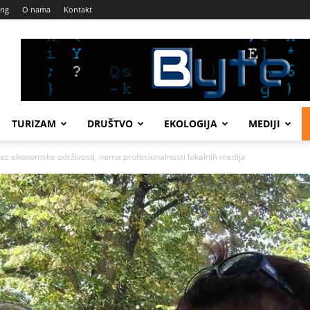
ing
O nama
Kontakt
TURIZAM
DRUŠTVO
EKOLOGIJA
MEDIJI
ekonomske održivosti, nema profesionalnosti lokalnih medija