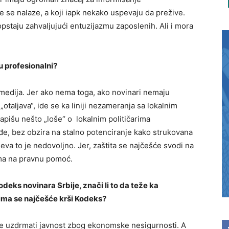
me se nalaze, a koji iapk nekako uspevaju da prežive.
opstaju zahvaljujući entuzijazmu zaposlenih. Ali i mora
u profesionalni?
medija. Jer ako nema toga, ako novinari nemaju
taljava“, ide se ka liniji nezameranja sa lokalnim
apišu nešto „loše“ o lokalnim političarima
kođe, bez obzira na stalno potenciranje kako strukovana
jeva to je nedovoljno. Jer, zaštita se najčešće svodi na
vima na pravnu pomoć.
odeks novinara Srbije, znači li to da teže ka
jima se najčešće krši Kodeks?
e uzdrmati javnost zbog ekonomske nesigurnosti. A