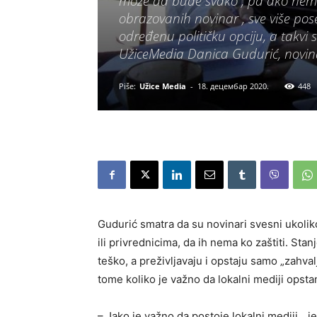
može da bude svako , pa ako nema
obrazovanih novinar , sve više pos
određenu političku opciju, a takvi 
UžiceMedia Danica Gudurić, novina
Piše:
Užice Media
-
18. децембар 2020.
448
Gudurić smatra da su novinari svesni ukoliko
ili privrednicima, da ih nema ko zaštiti. Sta
teško, a preživljavaju i opstaju samo „zahva
tome koliko je važno da lokalni mediji opsta
– Jako je važno da postoje lokalni mediji, „