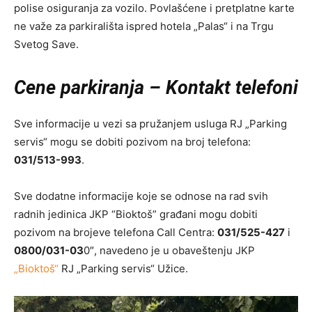
polise osiguranja za vozilo. Povlašćene i pretplatne karte
ne važe za parkirališta ispred hotela „Palas“ i na Trgu
Svetog Save.
Cene parkiranja – Kontakt telefoni
Sve informacije u vezi sa pružanjem usluga RJ „Parking
servis“ mogu se dobiti pozivom na broj telefona:
031/513-993
.
Sve dodatne informacije koje se odnose na rad svih
radnih jedinica JKP “Bioktoš” građani mogu dobiti
pozivom na brojeve telefona Call Centra:
031/525-427
i
0800/031-03
0″, navedeno je u obaveštenju JKP
„Bioktoš“
RJ „Parking servis“ Užice.