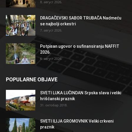
8. август 2026.
DRAGAČEVSKI SABOR TRUBAČA Nadmeću
se najbolji orkestri
7. август 2026.
Potpisan ugovor o sufinansiranju NAFFIT
2026.
6. август 2026.
POPULARNE OBJAVE
SVETI LUKA LUČINDAN Srpska slava i veliki
hrišćanski praznik
31. октобар 2018.
SVETI ILIJA GROMOVNIK Veliki crkveni
praznik