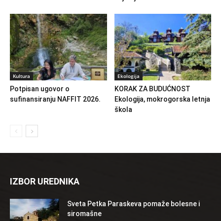
Kultura
Ekologija
Potpisan ugovor o
KORAK ZA BUDUĆNOST
sufinansiranju NAFFIT 2026.
Ekologija, mokrogorska letnja
škola
IZBOR UREDNIKA
Sveta Petka Paraskeva pomaže bolesne i
siromašne