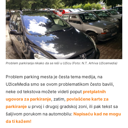
Problem parkiranja nikako da se reši u Užicu (Foto: N.T. Arhiva Užicemedia)
Problem parking mesta je česta tema medija, na
UžiceMedia smo se ovom problematikom često bavili,
neke od tekstova možete videti poput
pretplatnih
ugovora za parkiranje
, zatim,
povlašćene karte za
parkiranje
u prvoj i drugoj gradskoj zoni, ili pak tekst sa
šaljivom porukom na automobilu:
Napisaću
kad ne mogu
da ti kažem!