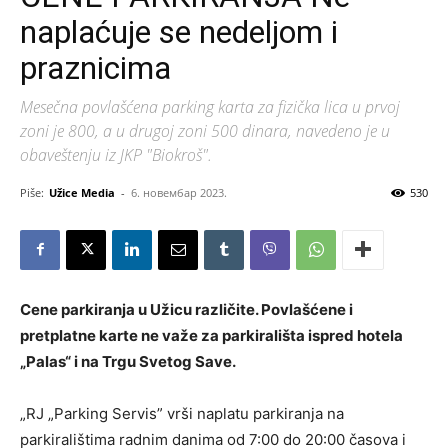
naplaćuje se nedeljom i
praznicima
Mesečna povlašćena parking karta za fizička lica u prvoj
zoni je 800, a u drugoj zoni 500 dinara, navedeno je u
obaveštenju iz JKP "Biokroš".
Piše:
Užice Media
-
6. новембар 2023.
530
Cene parkiranja u Užicu različite. Povlašćene i
pretplatne karte ne važe za parkirališta ispred hotela
„Palas“ i na Trgu Svetog Save.
„RJ „Parking Servis” vrši naplatu parkiranja na
parkiralištima radnim danima od 7:00 do 20:00 časova i