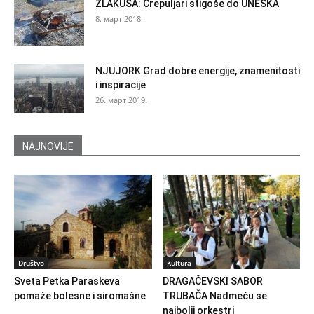
ZLAKUSA: Crepuljari stigoše do UNESKA
8. март 2018.
NJUJORK Grad dobre energije, znamenitosti
i inspiracije
26. март 2019.
NAJNOVIJE
Društvo
Kultura
Sveta Petka Paraskeva
DRAGAČEVSKI SABOR
pomaže bolesne i siromašne
TRUBAČA Nadmeću se
najbolji orkestri