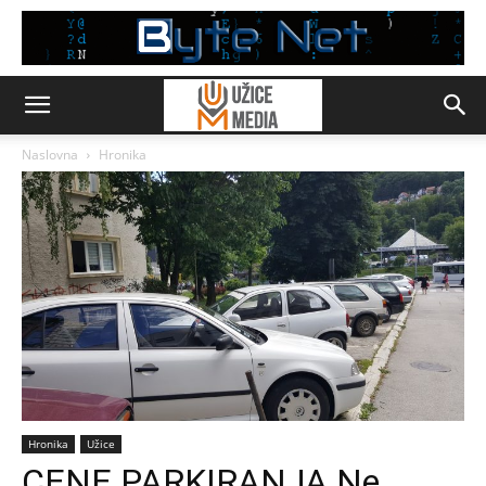
Naslovna
Hronika
Hronika
Užice
CENE PARKIRANJA Ne