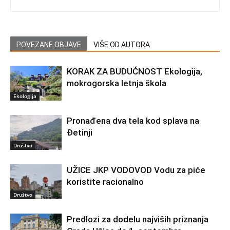
POVEZANE OBJAVE
VIŠE OD AUTORA
KORAK ZA BUDUĆNOST Ekologija,
mokrogorska letnja škola
Ekologija
Pronađena dva tela kod splava na
Đetinji
Društvo
UŽICE JKP VODOVOD Vodu za piće
koristite racionalno
Društvo
Predlozi za dodelu najviših priznanja