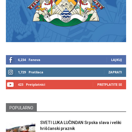
6,234
Fanova
LAJKUJ
1,729
Pratilaca
ZAPRATI
423
Pretplatnici
PRETPLATITE SE
POPULARNO
SVETI LUKA LUČINDAN Srpska slava i veliki
hrišćanski praznik