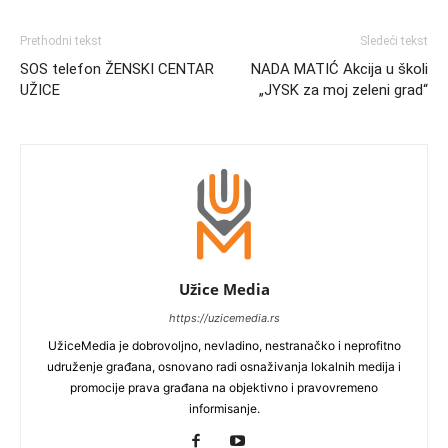
Prethodni tekst
Sledeći tekst
SOS telefon ŽENSKI CENTAR
NADA MATIĆ Akcija u školi
UŽICE
„JYSK za moj zeleni grad“
Užice Media
https://uzicemedia.rs
UžiceMedia je dobrovoljno, nevladino, nestranačko i neprofitno
udruženje građana, osnovano radi osnaživanja lokalnih medija i
promocije prava građana na objektivno i pravovremeno
informisanje.