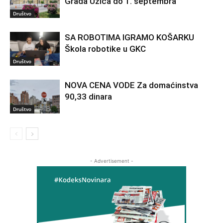
Grada Užica do 1. septembra
Društvo
SA ROBOTIMA IGRAMO KOŠARKU
Škola robotike u GKC
Društvo
NOVA CENA VODE Za domaćinstva
90,33 dinara
Društvo
- Advertisement -