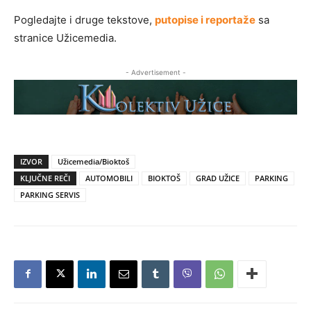
Pogledajte i druge tekstove,
putopise i reportaže
sa
stranice Užicemedia.
- Advertisement -
IZVOR
Užicemedia/Bioktoš
KLJUČNE REČI
AUTOMOBILI
BIOKTOŠ
GRAD UŽICE
PARKING
PARKING SERVIS