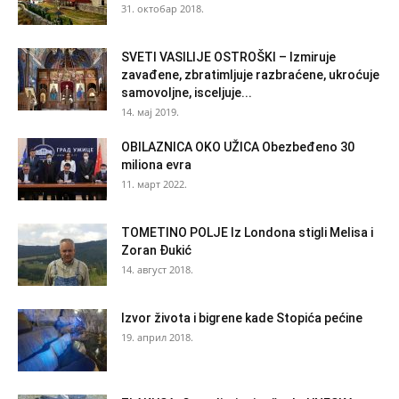
31. октобар 2018.
SVETI VASILIJE OSTROŠKI – Izmiruje
zavađene, zbratimljuje razbraćene, ukroćuje
samovoljne, isceljuje...
14. мај 2019.
OBILAZNICA OKO UŽICA Obezbeđeno 30
miliona evra
11. март 2022.
TOMETINO POLJE Iz Londona stigli Melisa i
Zoran Đukić
14. август 2018.
Izvor života i bigrene kade Stopića pećine
19. април 2018.