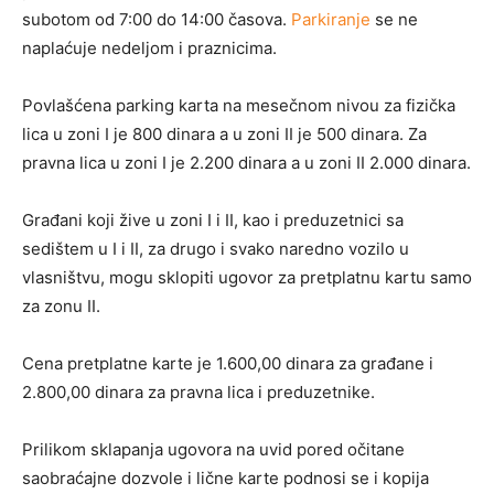
subotom od 7:00 do 14:00 časova.
Parkiranje
se ne
naplaćuje nedeljom i praznicima.
Povlašćena parking karta na mesečnom nivou za fizička
lica u zoni I je 800 dinara a u zoni II je 500 dinara. Za
pravna lica u zoni I je 2.200 dinara a u zoni II 2.000 dinara.
Građani koji žive u zoni I i II, kao i preduzetnici sa
sedištem u I i II, za drugo i svako naredno vozilo u
vlasništvu, mogu sklopiti ugovor za pretplatnu kartu samo
za zonu II.
Cena pretplatne karte je 1.600,00 dinara za građane i
2.800,00 dinara za pravna lica i preduzetnike.
Prilikom sklapanja ugovora na uvid pored očitane
saobraćajne dozvole i lične karte podnosi se i kopija