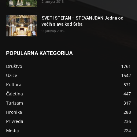
2. август 2018.
SVETI STEFAN – STEVANJDAN Jedna od
većih slava kod Srba
9. јануар 2019.
POPULARNA KATEGORIJA
Društvo
1761
Užice
1542
Kultura
571
Čajetina
447
Turizam
317
Hronika
288
Privreda
236
Mediji
224