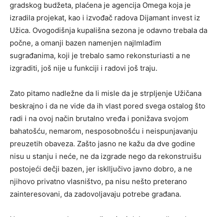
gradskog budžeta, plaćena je agencija Omega koja je
izradila projekat, kao i izvođač radova Dijamant invest iz
Užica. Ovogodišnja kupališna sezona je odavno trebala da
počne, a omanji bazen namenjen najlmlađim
sugrađanima, koji je trebalo samo rekonsturiasti a ne
izgraditi, još nije u funkciji i radovi još traju.
Zato pitamo nadležne da li misle da je strpljenje Užičana
beskrajno i da ne vide da ih vlast pored svega ostalog što
radi i na ovoj način brutalno vređa i ponižava svojom
bahatošću, nemarom, nesposobnošću i neispunjavanju
preuzetih obaveza. Zašto jasno ne kažu da dve godine
nisu u stanju i neće, ne da izgrade nego da rekonstruišu
postojeći dečji bazen, jer isklljučivo javno dobro, a ne
njihovo privatno vlasništvo, pa nisu nešto preterano
zainteresovani, da zadovoljavaju potrebe građana.