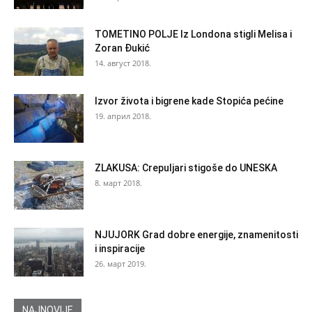
TOMETINO POLJE Iz Londona stigli Melisa i
Zoran Đukić
14. август 2018.
Izvor života i bigrene kade Stopića pećine
19. април 2018.
ZLAKUSA: Crepuljari stigoše do UNESKA
8. март 2018.
NJUJORK Grad dobre energije, znamenitosti
i inspiracije
26. март 2019.
NAJNOVIJE