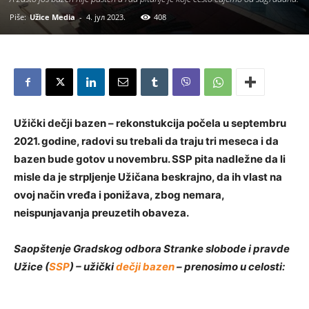
Piše:
Užice Media
-
4. јул 2023.
408
Užički dečji bazen – rekonstukcija počela u septembru
2021. godine, radovi su trebali da traju tri meseca i da
bazen bude gotov u novembru. SSP pita nadležne da li
misle da je strpljenje Užičana beskrajno, da ih vlast na
ovoj način vređa i ponižava, zbog nemara,
neispunjavanja preuzetih obaveza.
Saopštenje Gradskog odbora Stranke slobode i pravde
Užice (
SSP
) – užički
dečji bazen
– prenosimo u celosti: