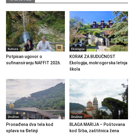
Kultura
Ekologija
Potpisan ugovor o
KORAK ZA BUDUĆNOST
sufinansiranju NAFFIT 2026.
Ekologija, mokrogorska letnja
škola
Društvo
Društvo
Pronađena dva tela kod
BLAGA MARIJA – Poštovana
splava na Đetinji
kod Srba, zaštitnica žena