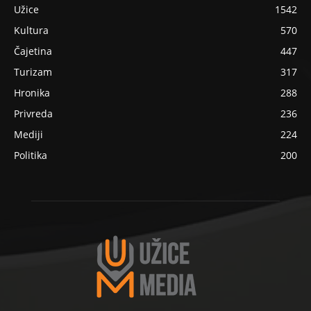
Užice
1542
Kultura
570
Čajetina
447
Turizam
317
Hronika
288
Privreda
236
Mediji
224
Politika
200