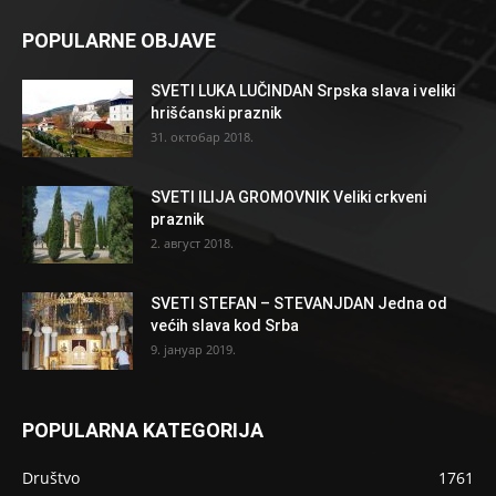
POPULARNE OBJAVE
SVETI LUKA LUČINDAN Srpska slava i veliki
hrišćanski praznik
31. октобар 2018.
SVETI ILIJA GROMOVNIK Veliki crkveni
praznik
2. август 2018.
SVETI STEFAN – STEVANJDAN Jedna od
većih slava kod Srba
9. јануар 2019.
POPULARNA KATEGORIJA
Društvo
1761