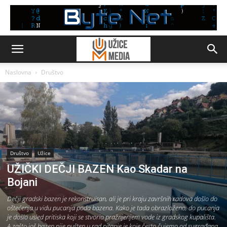
Naslovna
Društvo
Društvo
Užice
UŽIČKI DEČJI BAZEN Kao Skadar na
Bojani
Dečji gradski bazen je rekonstruisan, ali je pri kraju završnih radova došlo do
oštećenja u vidu pucanja poda bazena. Kako je tada obrazloženo, do pucanja
je došlo usled pritiska koji se stvorio pražnjenjem vode iz gradskog kupališta.
A zašto još bazen nije pušten u rad pitanje je koje često čujemo od sugrađana.