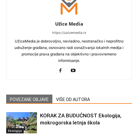
Užice Media
https://uzicemedia.rs
UžiceMedia je dobrovoljno, nevladino, nestranačko i neprofitno
udruženje građana, osnovano radi osnaživanja lokalnih medija i
promocije prava građana na objektivno i pravovremeno
informisanje.
POVEZANE OBJAVE
VIŠE OD AUTORA
KORAK ZA BUDUĆNOST Ekologija,
mokrogorska letnja škola
Ekologija