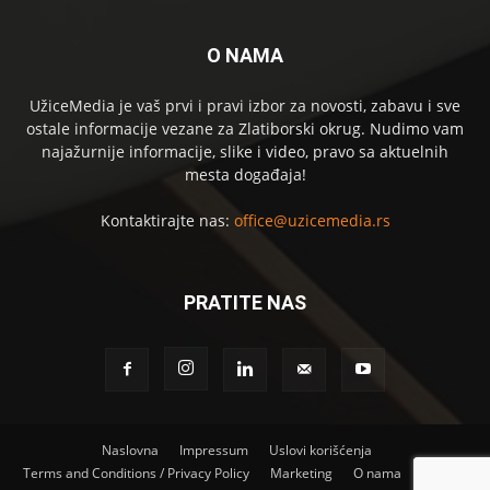
O NAMA
UžiceMedia je vaš prvi i pravi izbor za novosti, zabavu i sve
ostale informacije vezane za Zlatiborski okrug. Nudimo vam
najažurnije informacije, slike i video, pravo sa aktuelnih
mesta događaja!
Kontaktirajte nas:
office@uzicemedia.rs
PRATITE NAS
Naslovna
Impressum
Uslovi korišćenja
Terms and Conditions / Privacy Policy
Marketing
O nama
Kontakt