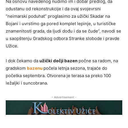
Na osnovu navedenog nudimo im i dobar predlog, da
odustanu od rekonstrukcije i da ovaj svojevrsni
“neimarski poduhat” proglasimo za užički Skadar na
Bojani i uvrstimo ga pored komplet lepinje, u turističke
znamenitosti grada, da ljudi dođu i da se čude“, navodi se
u saopštenju Gradskog odbora Stranke slobode i pravde
Užice.
I dok čekamo da
užički
dečji bazen
počne sa radom, na
gradskom
bazenu
počela letnja sezona, trajaće do
početka septembra. Otvorena je terasa sa preko 100
ležaljki i suncobrana.
- Advertisement -