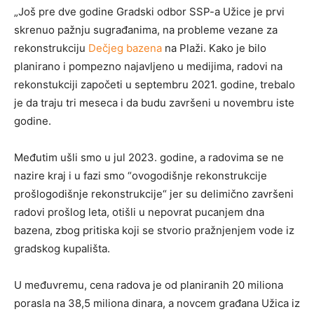
„Još pre dve godine Gradski odbor SSP-a Užice je prvi
skrenuo pažnju sugrađanima, na probleme vezane za
rekonstrukciju
Dečjeg bazena
na Plaži. Kako je bilo
planirano i pompezno najavljeno u medijima, radovi na
rekonstukciji započeti u septembru 2021. godine, trebalo
je da traju tri meseca i da budu završeni u novembru iste
godine.
Međutim ušli smo u jul 2023. godine, a radovima se ne
nazire kraj i u fazi smo “ovogodišnje rekonstrukcije
prošlogodišnje rekonstrukcije“ jer su delimično završeni
radovi prošlog leta, otišli u nepovrat pucanjem dna
bazena, zbog pritiska koji se stvorio pražnjenjem vode iz
gradskog kupališta.
U međuvremu, cena radova je od planiranih 20 miliona
porasla na 38,5 miliona dinara, a novcem građana Užica iz