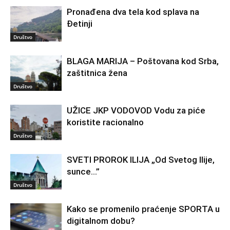
Pronađena dva tela kod splava na
Đetinji
Društvo
BLAGA MARIJA – Poštovana kod Srba,
zaštitnica žena
Društvo
UŽICE JKP VODOVOD Vodu za piće
koristite racionalno
Društvo
SVETI PROROK ILIJA „Od Svetog Ilije,
sunce…”
Društvo
Kako se promenilo praćenje SPORTA u
digitalnom dobu?