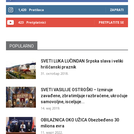
1,420
Pratilaca
ZAPRATI
423
Pretplatnici
PRETPLATITE SE
POPULARNO
SVETI LUKA LUČINDAN Srpska slava i veliki
hrišćanski praznik
31. октобар 2018.
SVETI VASILIJE OSTROŠKI – Izmiruje
zavađene, zbratimljuje razbraćene, ukroćuje
samovoljne, isceljuje...
14. мај 2019.
OBILAZNICA OKO UŽICA Obezbeđeno 30
miliona evra
11. март 2022.