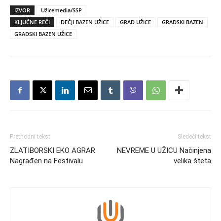
IZVOR
Užicemedia/SSP
KLJUČNE REČI
DEČJI BAZEN UŽICE
GRAD UŽICE
GRADSKI BAZEN
GRADSKI BAZEN UŽICE
Prethodni tekst
Sledeći tekst
ZLATIBORSKI EKO AGRAR
NEVREME U UŽICU Načinjena
Nagrađen na Festivalu
velika šteta