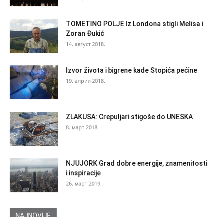
TOMETINO POLJE Iz Londona stigli Melisa i
Zoran Đukić
14. август 2018.
Izvor života i bigrene kade Stopića pećine
19. април 2018.
ZLAKUSA: Crepuljari stigoše do UNESKA
8. март 2018.
NJUJORK Grad dobre energije, znamenitosti
i inspiracije
26. март 2019.
NAJNOVIJE