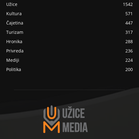
Užice
1542
Kultura
571
Čajetina
447
Turizam
317
Hronika
288
Privreda
236
Mediji
224
Politika
200