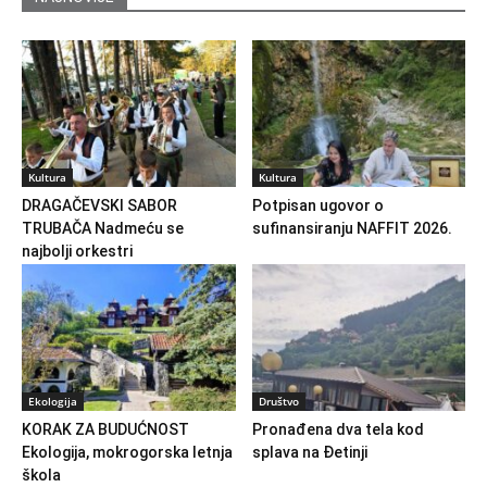
Kultura
Kultura
DRAGAČEVSKI SABOR
Potpisan ugovor o
TRUBAČA Nadmeću se
sufinansiranju NAFFIT 2026.
najbolji orkestri
Ekologija
Društvo
KORAK ZA BUDUĆNOST
Pronađena dva tela kod
Ekologija, mokrogorska letnja
splava na Đetinji
škola