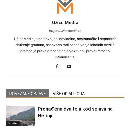
Užice Media
https://uzicemedia.rs
UžiceMedia je dobrovoljno, nevladino, nestranačko i neprofitno
udruženje građana, osnovano radi osnaživanja lokalnih medija i
promocije prava građana na objektivno i pravovremeno
informisanje.
POVEZANE OBJAVE
VIŠE OD AUTORA
Pronađena dva tela kod splava na
Đetinji
Društvo