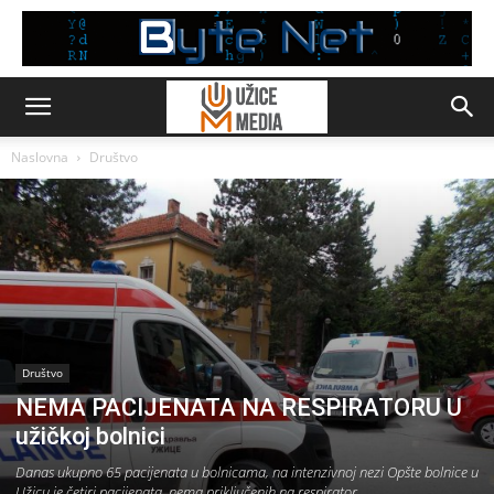
Naslovna
Društvo
Društvo
NEMA PACIJENATA NA RESPIRATORU U
užičkoj bolnici
Danas ukupno 65 pacijenata u bolnicama, na intenzivnoj nezi Opšte bolnice u
Užicu je četiri pacijenata, nema priključenih na respirator.