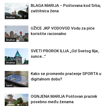
BLAGA MARIJA – Poštovana kod Srba,
zaštitnica žena
Društvo
UŽICE JKP VODOVOD Vodu za piće
koristite racionalno
Društvo
SVETI PROROK ILIJA „Od Svetog Ilije,
sunce…”
Društvo
Kako se promenilo praćenje SPORTA u
digitalnom dobu?
Sport
OGNJENA MARIJA Poštovan praznik
posebno među ženama