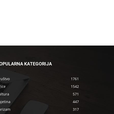
OPULARNA KATEGORIJA
ruštvo
1761
žice
1542
ultura
571
jetina
447
urizam
317