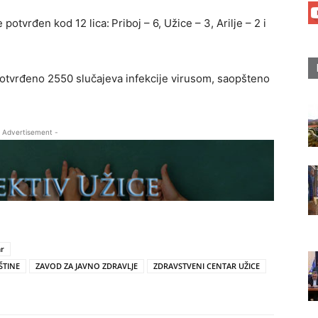
 potvrđen kod 12 lica:
Priboj – 6, Užice – 3, Arilje – 2 i
otvrđeno 2550 slučajeva infekcije virusom, saopšteno
 Advertisement -
ar
ŠTINE
ZAVOD ZA JAVNO ZDRAVLJE
ZDRAVSTVENI CENTAR UŽICE