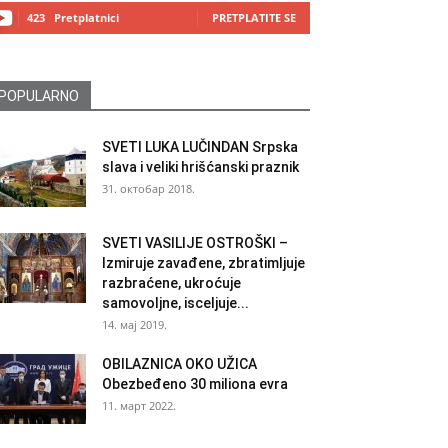
423
Pretplatnici
PRETPLATITE SE
POPULARNO
SVETI LUKA LUČINDAN Srpska
slava i veliki hrišćanski praznik
31. октобар 2018.
SVETI VASILIJE OSTROŠKI –
Izmiruje zavađene, zbratimljuje
razbraćene, ukroćuje
samovoljne, isceljuje...
14. мај 2019.
OBILAZNICA OKO UŽICA
Obezbeđeno 30 miliona evra
11. март 2022.