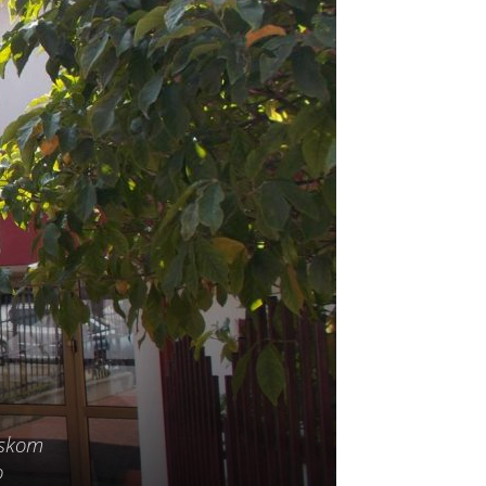
rskom
o