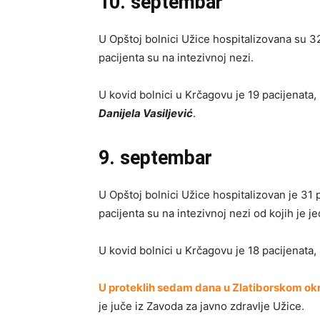
10. septembar
U Opštoj bolnici Užice hospitalizovana su 32
pacijenta su na intezivnoj nezi.
U kovid bolnici u Krčagovu je 19 pacijenata
Danijela Vasiljević
.
9. septembar
U Opštoj bolnici Užice hospitalizovan je 31 p
pacijenta su na intezivnoj nezi od kojih je j
U kovid bolnici u Krčagovu je 18 pacijenata
U proteklih sedam dana u Zlatiborskom okrug
je juče iz Zavoda za javno zdravlje Užice.