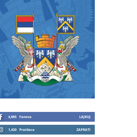
4,885
Fanova
LAJKUJ
1,420
Pratilaca
ZAPRATI