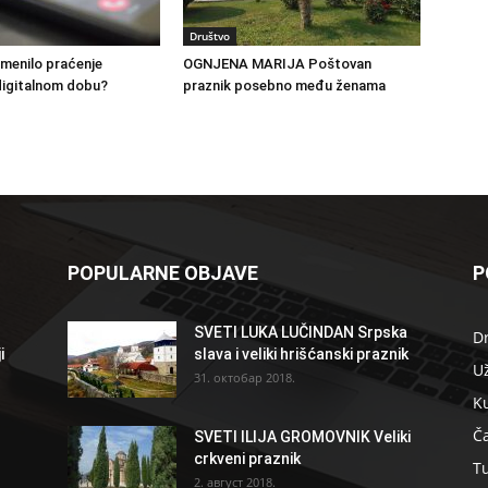
Društvo
menilo praćenje
OGNJENA MARIJA Poštovan
igitalnom dobu?
praznik posebno među ženama
POPULARNE OBJAVE
P
SVETI LUKA LUČINDAN Srpska
D
i
slava i veliki hrišćanski praznik
U
31. октобар 2018.
K
Ča
SVETI ILIJA GROMOVNIK Veliki
crkveni praznik
T
2. август 2018.