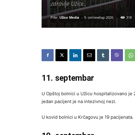
zdravlje Užice..
Piše:
Užice Media
-
9. септембар 2020.
318
11. septembar
U Opštoj bolnici u Užicu hospitalizovano je 2
jedan pacijent je na intezivnoj nezi.
U kovid bolnici u Krčagovu je 19 pacijenata.