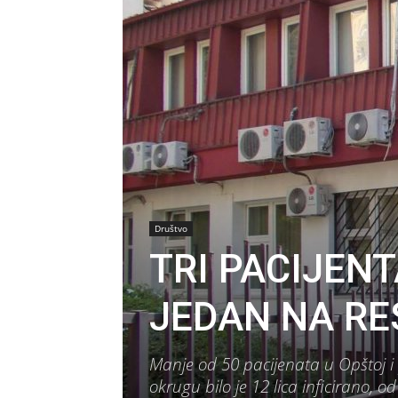
Društvo
TRI PACIJENT
JEDAN NA RE
Manje od 50 pacijenata u Opštoj i
okrugu bilo je 12 lica inficirano, o