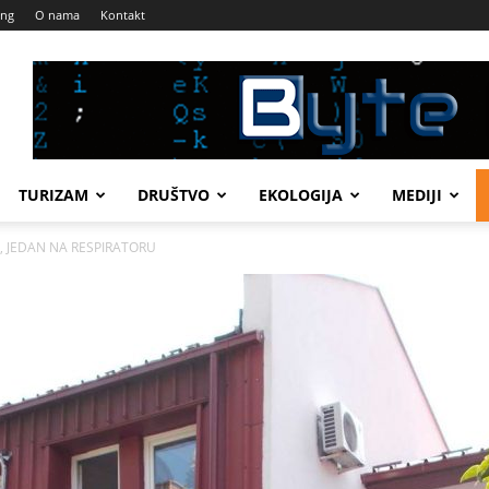
ing
O nama
Kontakt
TURIZAM
DRUŠTVO
EKOLOGIJA
MEDIJI
J, JEDAN NA RESPIRATORU