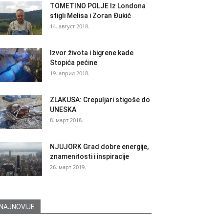
TOMETINO POLJE Iz Londona
stigli Melisa i Zoran Đukić
14. август 2018.
Izvor života i bigrene kade
Stopića pećine
19. април 2018.
ZLAKUSA: Crepuljari stigoše do
UNESKA
8. март 2018.
NJUJORK Grad dobre energije,
znamenitosti i inspiracije
26. март 2019.
NAJNOVIJE