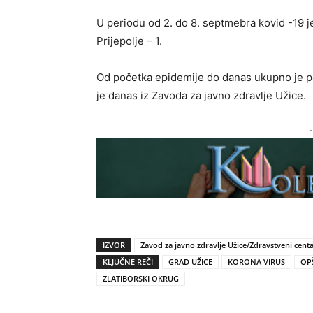
U periodu od 2. do 8. septmebra kovid -19 je
Prijepolje – 1.
Od početka epidemije do danas ukupno je p
je danas iz Zavoda za javno zdravlje Užice.
-
IZVOR
Zavod za javno zdravlje Užice/Zdravstveni cent
KLJUČNE REČI
GRAD UŽICE
KORONA VIRUS
OP
ZLATIBORSKI OKRUG