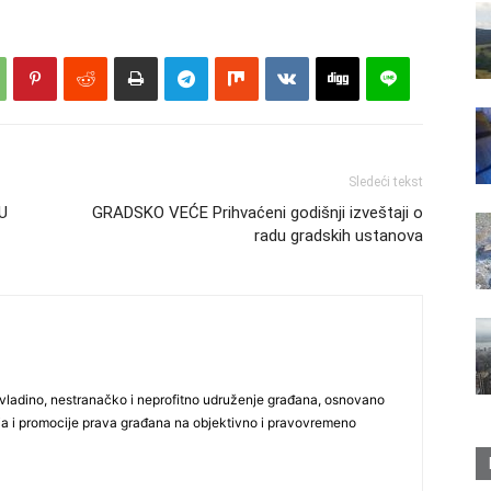
Sledeći tekst
U
GRADSKO VEĆE Prihvaćeni godišnji izveštaji o
radu gradskih ustanova
vladino, nestranačko i neprofitno udruženje građana, osnovano
ija i promocije prava građana na objektivno i pravovremeno