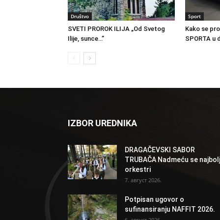
Društvo
Sport
SVETI PROROK ILIJA „Od Svetog
Kako se pro
Ilije, sunce…”
SPORTA u d
IZBOR UREDNIKA
DRAGAČEVSKI SABOR
TRUBAČA Nadmeću se najbolj
orkestri
7. август 2026.
Potpisan ugovor o
sufinansiranju NAFFIT 2026.
6. август 2026.