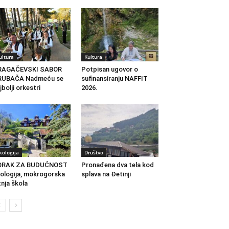
ultura
Kultura
RAGAČEVSKI SABOR
Potpisan ugovor o
RUBAČA Nadmeću se
sufinansiranju NAFFIT
jbolji orkestri
2026.
kologija
Društvo
ORAK ZA BUDUĆNOST
Pronađena dva tela kod
ologija, mokrogorska
splava na Đetinji
tnja škola