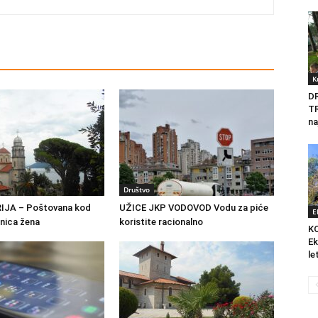
K
D
T
na
Društvo
IJA – Poštovana kod
UŽICE JKP VODOVOD Vodu za piće
E
tnica žena
koristite racionalno
K
Ek
le