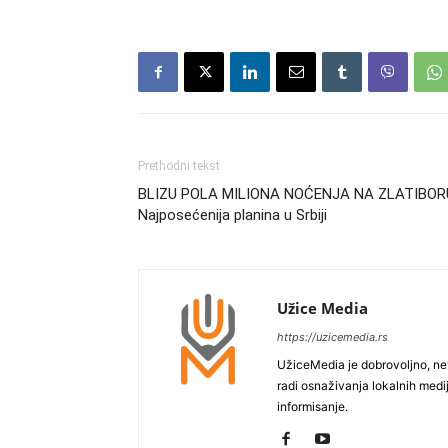
Prethodni tekst
BLIZU POLA MILIONA NOĆENJA NA ZLATIBOR
Najposećenija planina u Srbiji
Užice Media
https://uzicemedia.rs
UžiceMedia je dobrovoljno, ne
radi osnaživanja lokalnih med
informisanje.