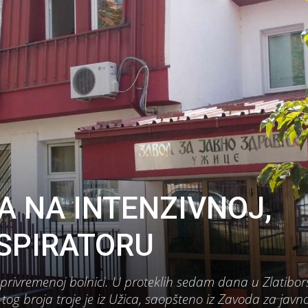
A NA INTENZIVNOJ,
SPIRATORU
 privremenoj bolnici. U proteklih sedam dana u Zlatibo
d tog broja troje je iz Užica, saopšteno iz Zavoda za javn