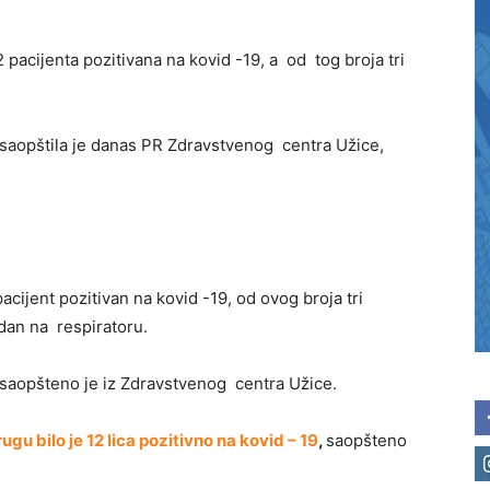
 pacijenta pozitivana na kovid -19, a od tog broja tri
, saopštila je danas PR Zdravstvenog centra Užice,
acijent pozitivan na kovid -19, od ovog broja tri
edan na respiratoru.
, saopšteno je iz Zdravstvenog centra Užice.
u bilo je 12 lica pozitivno na kovid – 19
,
saopšteno