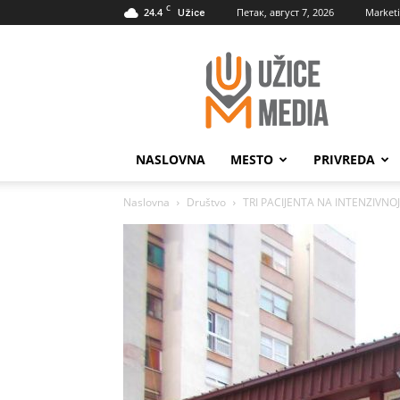
C
24.4
Петак, август 7, 2026
Market
Užice
UžiceMedia
NASLOVNA
MESTO
PRIVREDA
Naslovna
Društvo
TRI PACIJENTA NA INTENZIVNO