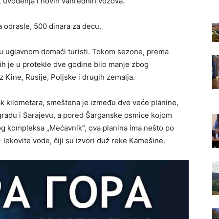
 uvođenja i novih vanrednih vozova.
 odrasle, 500 dinara za decu.
 su uglavnom domaći turisti. Tokom sezone, prema
ojih je u protekle dve godine bilo manje zbog
iz Kine, Rusije, Poljske i drugih zemalja.
ak kilometara, smeštena je između dve veće planine,
šegradu i Sarajevu, a pored Šarganske osmice kojom
skog kompleksa „Mećavnik“, ova planina ima nešto po
lekovite vode, čiji su izvori duž reke Kamešine.