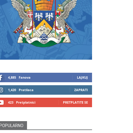
4,885
Fanova
LAJKUJ
1,420
Pratilaca
ZAPRATI
423
Pretplatnici
PRETPLATITE SE
POPULARNO