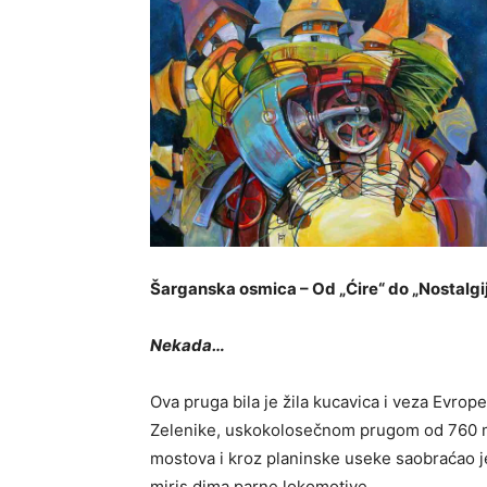
Šarganska osmica – Od „Ćire“ do „Nostalgi
Nekada…
Ova pruga bila je žila kucavica i veza Evr
Zelenike, uskokolosečnom prugom od 760 m
mostova i kroz planinske useke saobraćao je
miris dima parne lokomotive…