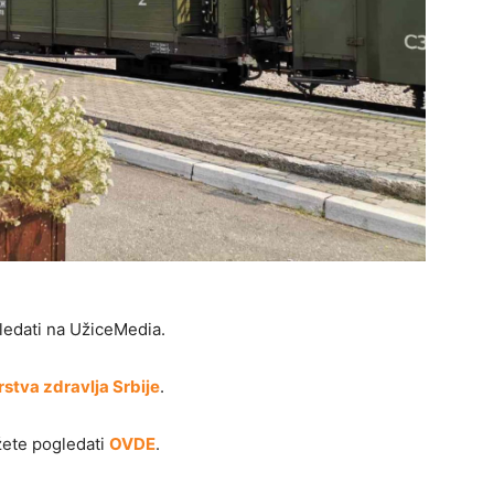
edati na UžiceMedia.
rstva zdravlja Srbije
.
žete pogledati
OVDE
.