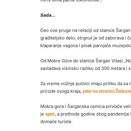
Sada…
Deo ove pruge na relaciji od stanice Šargan
graditeljsko delo, otrgnut je od zaborava
klaparanje vagona i pisak parnjače muzejsko
Od Mokre Gore do stanice Šargan Vitasi „Nos
savladava visinsku razliku od 300 metara i s
Za vreme vožnje putnici imaju priliku da sa
prirode ovoga kraja,
piše na stranici Železn
Mokra gora i Šarganska osmica privlače veliki
je
spot
, a prethode godine zbog pandemije k
domaće turiste.