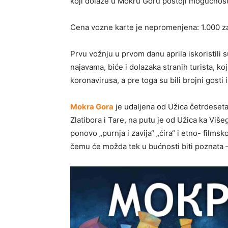
koji dolaze u Mokru Goru postoji mogućnost
Cena vozne karte je nepromenjena: 1.000 za
Prvu vožnju u prvom danu aprila iskoristili
najavama, biće i dolazaka stranih turista, k
koronavirusa, a pre toga su bili brojni gosti 
Mokra Gora
je udaljena od Užica četrdeset
Zlatibora i Tare, na putu je od Užica ka Vi
ponovo „purnja i zavija“ „ćira“ i etno- film
čemu će možda tek u bućnosti biti poznata – 