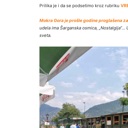
Prilika je i da se podsetimo kroz rubriku
VR
M
okra Gora je prošle godine proglašena za 
udela ima Šarganska osmica, „Nostalgija“… U 
sveta.