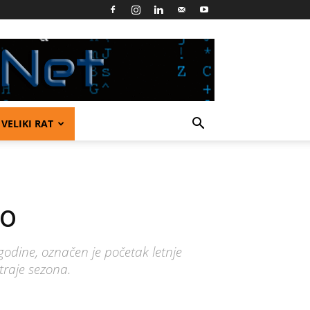
VELIKI RAT
to
odine, označen je početak letnje
traje sezona.