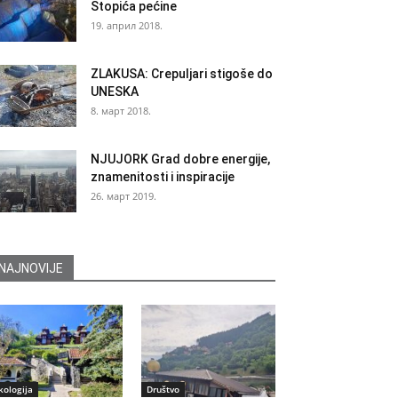
Stopića pećine
19. април 2018.
ZLAKUSA: Crepuljari stigoše do
UNESKA
8. март 2018.
NJUJORK Grad dobre energije,
znamenitosti i inspiracije
26. март 2019.
NAJNOVIJE
kologija
Društvo