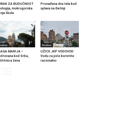
ORAK ZA BUDUĆNOST
Pronađena dva tela kod
ologija, mokrogorska
splava na Đetinji
tnja škola
ruštvo
Društvo
LAGA MARIJA –
UŽICE JKP VODOVOD
štovana kod Srba,
Vodu za piće koristite
štitnica žena
racionalno