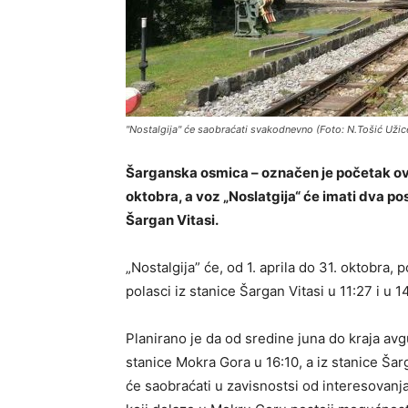
"Nostalgija" će saobraćati svakodnevno (Foto: N.Tošić Uži
Šarganska osmica – označen je početak ovo
oktobra, a voz „Noslatgija“ će imati dva
Šargan Vitasi.
„Nostalgija” će, od 1. aprila do 31. oktobra, 
polasci iz stanice Šargan Vitasi u 11:27 i u 
Planirano je da od sredine juna do kraja avg
stanice Mokra Gora u 16:10, a iz stanice Šar
će saobraćati u zavisnostsi od interesovanja