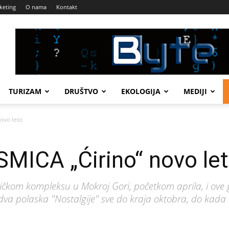
keting
O nama
Kontakt
TURIZAM
DRUŠTVO
EKOLOGIJA
MEDIJI
ovo leto
ICA „Ćirino“ novo le
ičkom kompleksu u Mokroj Gori, početkom aprila, i ove g
 dva polaska "Nostalgije" sve do kraja oktobra, do kada 