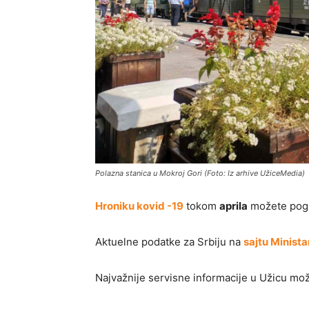
Polazna stanica u Mokroj Gori (Foto: Iz arhive UžiceMedia)
Hroniku kovid -19
tokom
aprila
možete pogl
Aktuelne podatke za Srbiju na
sajtu Minista
Najvažnije servisne informacije u Užicu mo