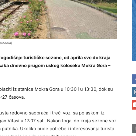
ceMedia)
godišnje turističke sezone, od aprila sve do kraja
 posaka dnevno prugom uskog koloseka Mokra Gora –
polaziti iz stanice Mokra Gora u 10:30 i u 13:30, dok su
14:27 časova.
usta redovno saobraća i treći voz, sa polaskom iz
gan Vitasi u 17:07 sati. Nakon toga, do kraja sezone voz
 putnika. Ukoliko bude potrebe i interesovanja turista