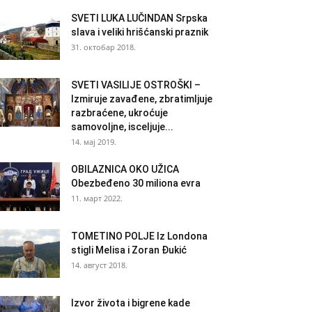
SVETI LUKA LUČINDAN Srpska
slava i veliki hrišćanski praznik
31. октобар 2018.
SVETI VASILIJE OSTROŠKI –
Izmiruje zavađene, zbratimljuje
razbraćene, ukroćuje
samovoljne, isceljuje...
14. мај 2019.
OBILAZNICA OKO UŽICA
Obezbeđeno 30 miliona evra
11. март 2022.
TOMETINO POLJE Iz Londona
stigli Melisa i Zoran Đukić
14. август 2018.
Izvor života i bigrene kade