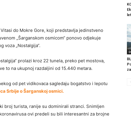
K
Ek
le
 Vitasi do Mokre Gore, koji predstavlja jedinstveno
 i čuvenom „Šarganskom osmicom“ ponovo odjekuje
g voza „Nostalgija“.
D
B
talgija“ prolazi kroz 22 tunela, preko pet mostova,
Po
ve to na ukupnoj razdaljini od 15.440 metara.
za
 nekog od pet vidikovaca sagledaju bogatstvo i lepotu
ica Srbije o Šarganskoj osmici.
 broj turista, ranije su dominirali stranci. Snimljen
oronavirusa ovi predeli su bili interesantni za brojne