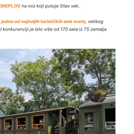
EMEPLOV
na voz koji putuje čitav vek.
jedno od najboljih turističkih sela sveta
, velikog
konkurenciji je bilo više od 170 sela iz 75 zemalja