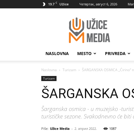
C
19.7
Четвртак, август 6, 2026
Mar
Užice
UžiceMedia
NASLOVNA
MESTO
PRIVREDA
Naslovna
Turizam
ŠARGANSKA OSMICA „Ćirino“ n
Turizam
ŠARGANSKA OSM
Šarganska osmica - u muzejsko -turist
turističke sezone. Svakodnevno će biti
Piše:
Užice Media
-
2. април 2022.
1087