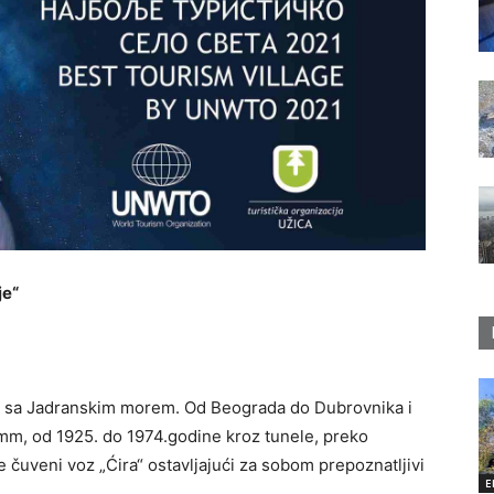
je“
ope sa Jadranskim morem. Od Beograda do Dubrovnika i
m, od 1925. do 1974.godine kroz tunele, preko
 čuveni voz „Ćira“ ostavljajući za sobom prepoznatljivi
E