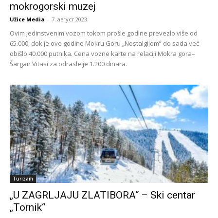
mokrogorski muzej
Užice Media
-
7. август 2023.
Ovim jedinstvenim vozom tokom prošle godine prevezlo više od
65.000, dok je ove godine Mokru Goru „Nostalgijom” do sada već
obišlo 40.000 putnika. Cena vozne karte na relaciji Mokra gora–
Šargan Vitasi za odrasle je 1.200 dinara.
Turizam
„U ZAGRLJAJU ZLATIBORA“ – Ski centar
„Tornik“