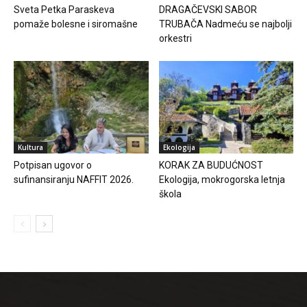
Sveta Petka Paraskeva
DRAGAČEVSKI SABOR
pomaže bolesne i siromašne
TRUBAČA Nadmeću se najbolji
orkestri
Kultura
Ekologija
Potpisan ugovor o
KORAK ZA BUDUĆNOST
sufinansiranju NAFFIT 2026.
Ekologija, mokrogorska letnja
škola