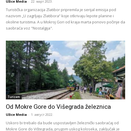
Užice Media
-
22. март 2023.
Turistička organizacija Zlatibor pripremila je serijal emisija pod
nazivom „U zagrljaju Zlatibora“ koje otkrivaju lepote planine i
okoline turistima. A u Mokroj Gori od kraja marta ponovo počinje da
saobraća voz "Nostalgija".
Turizam
Od Mokre Gore do Višegrada železnica
Užice Media
-
1. август 2022.
Uskoro bi trebalo da bude uspostavljen železnički saobraćaj od
Mokre Gore do Vištegrada, prugom uskog koloseka, zaključak je