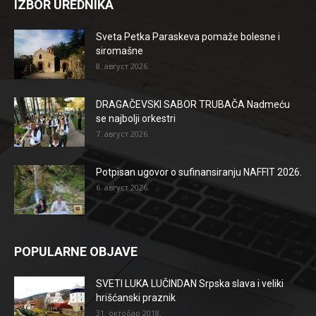
IZBOR UREDNIKA
Sveta Petka Paraskeva pomaže bolesne i
siromašne
8. август 2026.
DRAGAČEVSKI SABOR TRUBAČA Nadmeću
se najbolji orkestri
7. август 2026.
Potpisan ugovor o sufinansiranju NAFFIT 2026.
6. август 2026.
POPULARNE OBJAVE
SVETI LUKA LUČINDAN Srpska slava i veliki
hrišćanski praznik
31. октобар 2018.