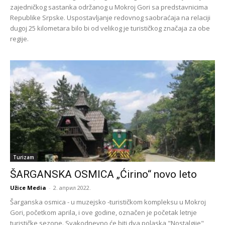
zajedničkog sastanka održanog u Mokroj Gori sa predstavnicima
Republike Srpske. Uspostavljanje redovnog saobraćaja na relaciji
dugoj 25 kilometara bilo bi od velikog je turističkog značaja za obe
regije.
Turizam
ŠARGANSKA OSMICA „Ćirino“ novo leto
Užice Media
-
2. април 2022.
Šarganska osmica - u muzejsko -turističkom kompleksu u Mokroj
Gori, početkom aprila, i ove godine, označen je početak letnje
turističke sezone. Svakodnevno će biti dva polaska "Nostalgije"