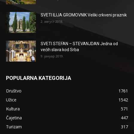
SVETI ILIJA GROMOVNIK Veliki crkveni praznik
2. август 2018.
SVETI STEFAN – STEVANJDAN Jedna od
većih slava kod Srba
9. јануар 2019.
POPULARNA KATEGORIJA
Društvo
1761
Užice
1542
Kultura
571
Čajetina
447
Turizam
317