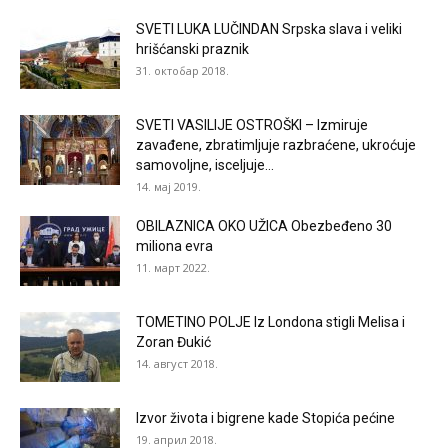
SVETI LUKA LUČINDAN Srpska slava i veliki
hrišćanski praznik
31. октобар 2018.
SVETI VASILIJE OSTROŠKI – Izmiruje
zavađene, zbratimljuje razbraćene, ukroćuje
samovoljne, isceljuje...
14. мај 2019.
OBILAZNICA OKO UŽICA Obezbeđeno 30
miliona evra
11. март 2022.
TOMETINO POLJE Iz Londona stigli Melisa i
Zoran Đukić
14. август 2018.
Izvor života i bigrene kade Stopića pećine
19. април 2018.