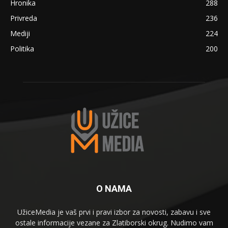
Hronika
288
Privreda
236
Mediji
224
Politika
200
O NAMA
UžiceMedia je vaš prvi i pravi izbor za novosti, zabavu i sve
ostale informacije vezane za Zlatiborski okrug. Nudimo vam