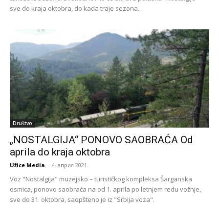
sve do kraja oktobra, do kada traje sezona.
Društvo
„NOSTALGIJA“ PONOVO SAOBRAĆA Od
aprila do kraja oktobra
Užice Media
-
4. април 2021.
Voz "Nostalgija" muzejsko – turističkog kompleksa Šarganska
osmica, ponovo saobraća na od 1. aprila po letnjem redu vožnje,
sve do 31. oktobra, saopšteno je iz "Srbija voza".