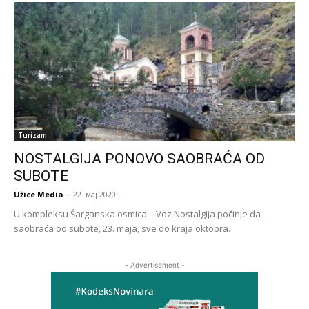
Turizam
NOSTALGIJA PONOVO SAOBRAĆA OD
SUBOTE
Užice Media
-
22. мај 2020.
U kompleksu Šarganska osmica – Voz Nostalgija počinje da
saobraća od subote, 23. maja, sve do kraja oktobra.
- Advertisement -