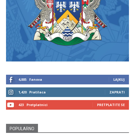
4,885
Fanova
LAJKUJ
1,420
Pratilaca
ZAPRATI
423
Pretplatnici
PRETPLATITE SE
POPULARNO