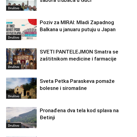
sabora trubača u Guči
Društvo
Poziv za MIRAI: Mladi Zapadnog
Balkana u januaru putuju u Japan
Društvo
SVETI PANTELEJMON Smatra se
zaštitnikom medicine i farmacije
Društvo
Sveta Petka Paraskeva pomaže
bolesne i siromašne
Društvo
Pronađena dva tela kod splava na
Đetinji
Društvo