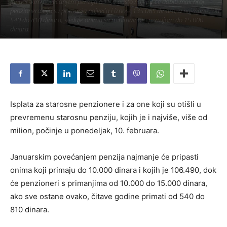
Januarskim povećanjem penzija od 5,4 odsto najviše će dobiti mali broj
penzionera čija su primanja najveća i iznose 135.065 dinara, a najmanje, od
540 do 810 dinara, sleduje onima sa minimalnom penzijom do 15.000
dinara.
Piše:
Užice Media
-
7. фебруар 2020.
524
Isplata za starosne penzionere i za one koji su otišli u
prevremenu starosnu penziju, kojih je i najviše, više od
milion, počinje u ponedeljak, 10. februara.
Januarskim povećanjem penzija najmanje će pripasti
onima koji primaju do 10.000 dinara i kojih je 106.490, dok
će penzioneri s primanjima od 10.000 do 15.000 dinara,
ako sve ostane ovako, čitave godine primati od 540 do
810 dinara.