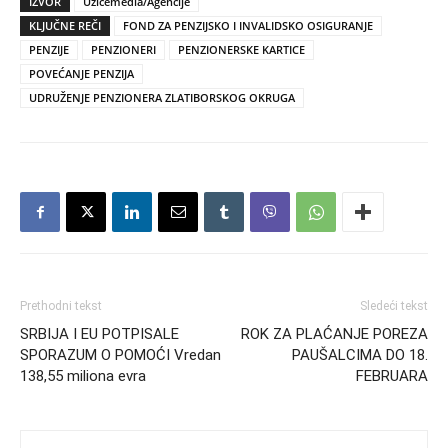
IZVOR
Užicemedia/Agencije
KLJUČNE REČI
FOND ZA PENZIJSKO I INVALIDSKO OSIGURANJE
PENZIJE
PENZIONERI
PENZIONERSKE KARTICE
POVEĆANJE PENZIJA
UDRUŽENJE PENZIONERA ZLATIBORSKOG OKRUGA
Prethodni tekst
Sledeći tekst
SRBIJA I EU POTPISALE
ROK ZA PLAĆANJE POREZA
SPORAZUM O POMOĆI Vredan
PAUŠALCIMA DO 18.
138,55 miliona evra
FEBRUARA