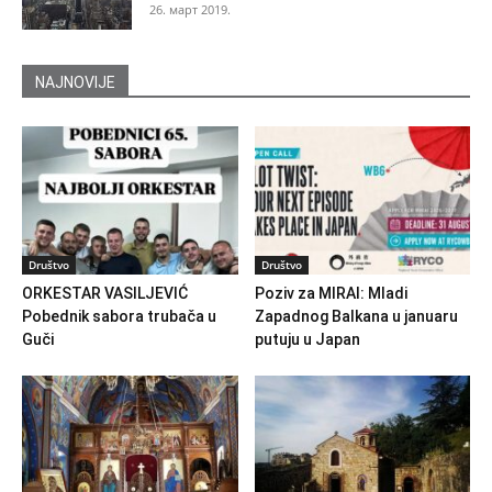
26. март 2019.
NAJNOVIJE
Društvo
Društvo
ORKESTAR VASILJEVIĆ
Poziv za MIRAI: Mladi
Pobednik sabora trubača u
Zapadnog Balkana u januaru
Guči
putuju u Japan