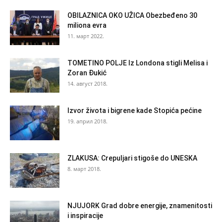
OBILAZNICA OKO UŽICA Obezbeđeno 30
miliona evra
11. март 2022.
TOMETINO POLJE Iz Londona stigli Melisa i
Zoran Đukić
14. август 2018.
Izvor života i bigrene kade Stopića pećine
19. април 2018.
ZLAKUSA: Crepuljari stigoše do UNESKA
8. март 2018.
NJUJORK Grad dobre energije, znamenitosti
i inspiracije