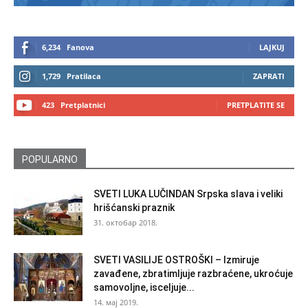
6,234
Fanova
LAJKUJ
1,729
Pratilaca
ZAPRATI
423
Pretplatnici
PRETPLATITE SE
POPULARNO
SVETI LUKA LUČINDAN Srpska slava i veliki
hrišćanski praznik
31. октобар 2018.
SVETI VASILIJE OSTROŠKI – Izmiruje
zavađene, zbratimljuje razbraćene, ukroćuje
samovoljne, isceljuje...
14. мај 2019.