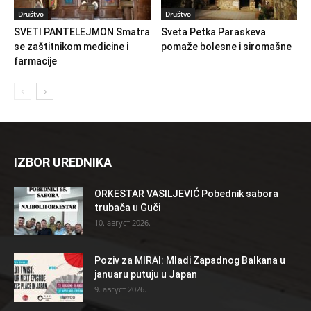
Društvo
Društvo
SVETI PANTELEJMON Smatra
Sveta Petka Paraskeva
se zaštitnikom medicine i
pomaže bolesne i siromašne
farmacije
IZBOR UREDNIKA
ORKESTAR VASILJEVIĆ Pobednik sabora
trubača u Guči
10. август 2026.
Poziv za MIRAI: Mladi Zapadnog Balkana u
januaru putuju u Japan
9. август 2026.