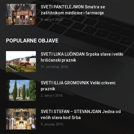
SVETI PANTELEJMON Smatra se
zaštitnikom medicine i farmacije
9. август 2026.
POPULARNE OBJAVE
SVETI LUKA LUČINDAN Srpska slava i veliki
hrišćanski praznik
31. октобар 2018.
SVETI ILIJA GROMOVNIK Veliki crkveni
praznik
2. август 2018.
SVETI STEFAN – STEVANJDAN Jedna od
većih slava kod Srba
9. јануар 2019.