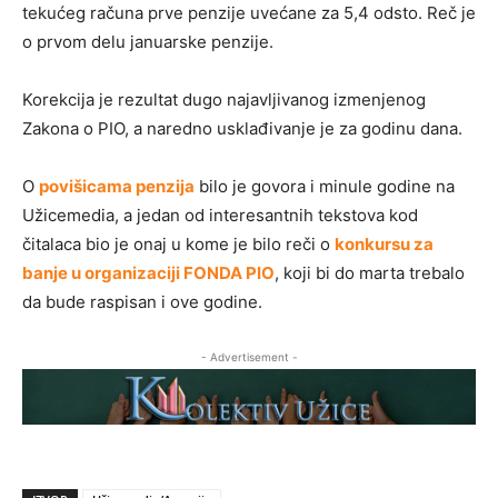
tekućeg računa prve penzije uvećane za 5,4 odsto. Reč je
o prvom delu januarske penzije.
Korekcija je rezultat dugo najavljivanog izmenjenog
Zakona o PIO, a naredno usklađivanje je za godinu dana.
O
povišicama penzija
bilo je govora i minule godine na
Užicemedia, a jedan od interesantnih tekstova kod
čitalaca bio je onaj u kome je bilo reči o
konkursu za
banje u organizaciji FONDA PIO
, koji bi do marta trebalo
da bude raspisan i ove godine.
- Advertisement -