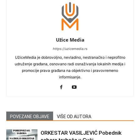
Užice Media
https://uzicemedia.rs
UžiceMedia je dobrovoljno, nevladino, nestranačko i neprofitno
udruženje građana, osnovano radi osnaživanja lokalnih medija i
promocije prava građana na objektivno i pravovremeno
informisanje.
POVEZANE OBJAVE
VIŠE OD AUTORA
ORKESTAR VASILJEVIĆ Pobednik