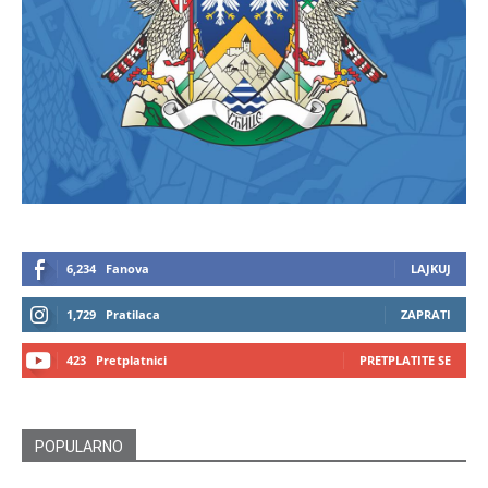
6,234
Fanova
LAJKUJ
1,729
Pratilaca
ZAPRATI
423
Pretplatnici
PRETPLATITE SE
POPULARNO