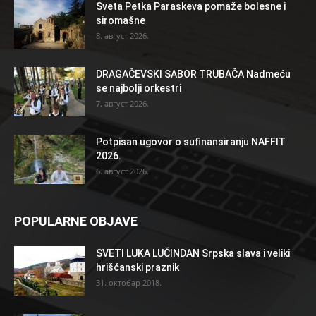
Sveta Petka Paraskeva pomaže bolesne i
siromašne
8. август 2026.
DRAGAČEVSKI SABOR TRUBAČA Nadmeću
se najbolji orkestri
7. август 2026.
Potpisan ugovor o sufinansiranju NAFFIT
2026.
6. август 2026.
POPULARNE OBJAVE
SVETI LUKA LUČINDAN Srpska slava i veliki
hrišćanski praznik
31. октобар 2018.