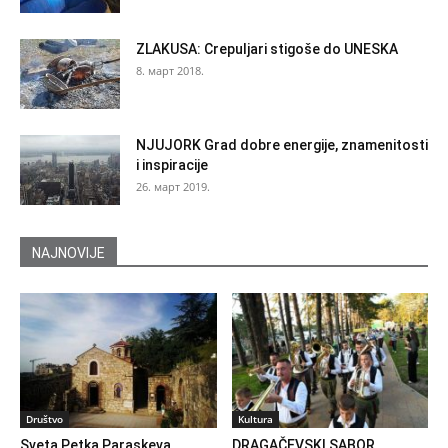
ZLAKUSA: Crepuljari stigoše do UNESKA
8. март 2018.
NJUJORK Grad dobre energije, znamenitosti
i inspiracije
26. март 2019.
NAJNOVIJE
Društvo
Kultura
Sveta Petka Paraskeva
DRAGAČEVSKI SABOR