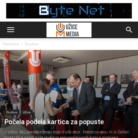
Naslovna
Društvo
Društvo
Užice
Počela podela kartica za popuste
U Užicu 952 porodice imaju troje ili više dece. Pokret za decu 3+ iz Čačka i
Grad Užice počeli su sa podelom personalizovanih kartica majkama.