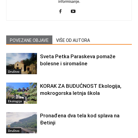
informisanje.
POVEZANE OBJAVE
VIŠE OD AUTORA
Sveta Petka Paraskeva pomaže
bolesne i siromašne
Društvo
KORAK ZA BUDUĆNOST Ekologija,
mokrogorska letnja škola
Ekologija
Pronađena dva tela kod splava na
Đetinji
Društvo