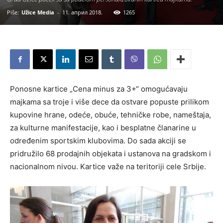
Piše:
Užice Media
-
11. април 2018.
1265
Ponosne kartice „Cena minus za 3+“ omogućavaju
majkama sa troje i više dece da ostvare popuste prilikom
kupovine hrane, odeće, obuće, tehničke robe, nameštaja,
za kulturne manifestacije, kao i besplatne članarine u
određenim sportskim klubovima. Do sada akciji se
pridružilo 68 prodajnih objekata i ustanova na gradskom i
nacionalnom nivou. Kartice važe na teritoriji cele Srbije.