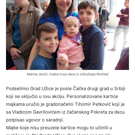
Marina Jevtić, majka troje dece iz Udruženja Roditelj
Podsetimo Grad Užice je posle Čačka drugi grad u Srbiji
koji se uključio u ovu akciju. Personalizovane kartice
majkama uručio je gradonačelni Tihomir Petković koji je
sa Vladicom Gavrilovićem iz čačanskog Pokreta za decu
potpisao ugovor o saradnji.
Majke koje nisu preuzele kartice mogu to učiniti u