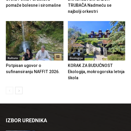
pomaže bolesne i siromašne
TRUBAČA Nadmeću se
najbolji orkestri
Kultura
Ekologija
Potpisan ugovor o
KORAK ZA BUDUĆNOST
sufinansiranju NAFFIT 2026.
Ekologija, mokrogorska letnja
škola
IZBOR UREDNIKA