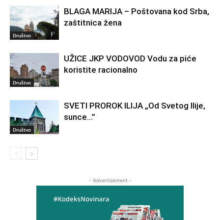
BLAGA MARIJA – Poštovana kod Srba,
zaštitnica žena
Društvo
UŽICE JKP VODOVOD Vodu za piće
koristite racionalno
Društvo
SVETI PROROK ILIJA „Od Svetog Ilije,
sunce…”
Društvo
- Advertisement -