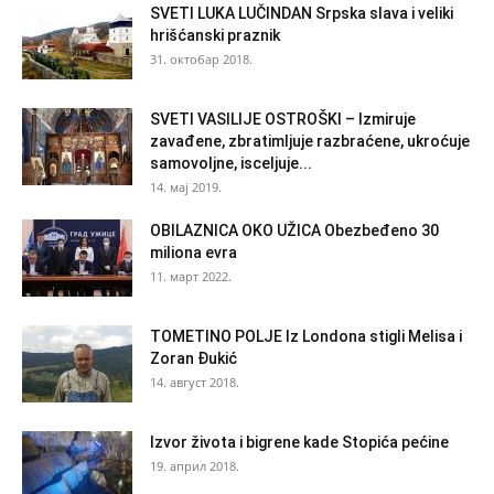
SVETI LUKA LUČINDAN Srpska slava i veliki
hrišćanski praznik
31. октобар 2018.
SVETI VASILIJE OSTROŠKI – Izmiruje
zavađene, zbratimljuje razbraćene, ukroćuje
samovoljne, isceljuje...
14. мај 2019.
OBILAZNICA OKO UŽICA Obezbeđeno 30
miliona evra
11. март 2022.
TOMETINO POLJE Iz Londona stigli Melisa i
Zoran Đukić
14. август 2018.
Izvor života i bigrene kade Stopića pećine
19. април 2018.