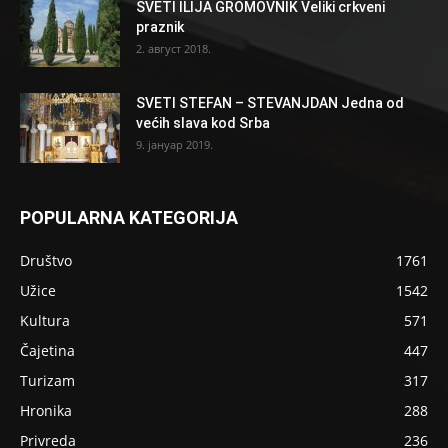
SVETI ILIJA GROMOVNIK Veliki crkveni
praznik
2. август 2018.
SVETI STEFAN – STEVANJDAN Jedna od
većih slava kod Srba
9. јануар 2019.
POPULARNA KATEGORIJA
Društvo
1761
Užice
1542
Kultura
571
Čajetina
447
Turizam
317
Hronika
288
Privreda
236