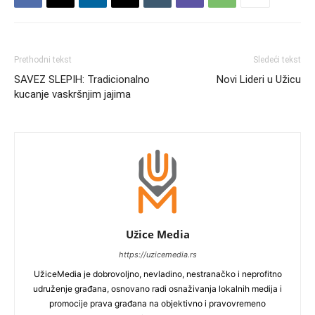
Prethodni tekst
Sledeći tekst
SAVEZ SLEPIH: Tradicionalno
Novi Lideri u Užicu
kucanje vaskršnjim jajima
Užice Media
https://uzicemedia.rs
UžiceMedia je dobrovoljno, nevladino, nestranačko i neprofitno
udruženje građana, osnovano radi osnaživanja lokalnih medija i
promocije prava građana na objektivno i pravovremeno