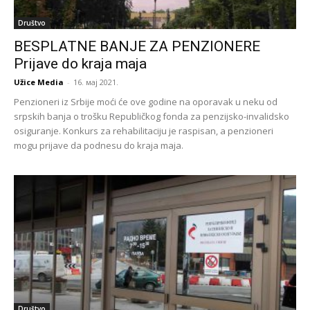
Društvo
BESPLATNE BANJE ZA PENZIONERE
Prijave do kraja maja
Užice Media
-
16. мај 2021.
Penzioneri iz Srbije moći će ove godine na oporavak u neku od
srpskih banja o trošku Republičkog fonda za penzijsko-invalidsko
osiguranje. Konkurs za rehabilitaciju je raspisan, a penzioneri
mogu prijave da podnesu do kraja maja.
Društvo