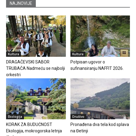
NAJNOVIJE
Kultura
Kultura
DRAGAČEVSKI SABOR
Potpisan ugovor o
TRUBAČA Nadmeću se najbolji
sufinansiranju NAFFIT 2026.
orkestri
Ekologija
Društvo
KORAK ZA BUDUĆNOST
Pronađena dva tela kod splava
Ekologija, mokrogorska letnja
na Đetinji