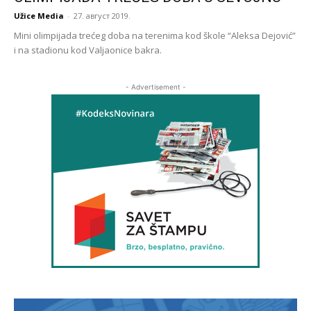
Užice Media
-
27. август 2019.
Mini olimpijada trećeg doba na terenima kod škole “Aleksa Dejović”
i na stadionu kod Valjaonice bakra.
- Advertisement -