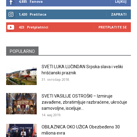
4,885
Fanova
LAJKUJ
1,420
Pratilaca
ZAPRATI
423
Pretplatnici
PRETPLATITE SE
POPULARNO
SVETI LUKA LUČINDAN Srpska slava i veliki
hrišćanski praznik
31. октобар 2018.
SVETI VASILIJE OSTROŠKI – Izmiruje
zavađene, zbratimljuje razbraćene, ukroćuje
samovoljne, isceljuje...
14. мај 2019.
OBILAZNICA OKO UŽICA Obezbeđeno 30
miliona evra