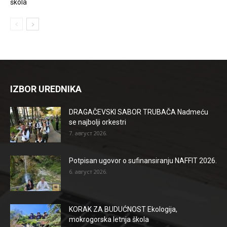
škola
IZBOR UREDNIKA
DRAGAČEVSKI SABOR TRUBAČA Nadmeću
se najbolji orkestri
7. август 2026.
Potpisan ugovor o sufinansiranju NAFFIT 2026.
6. август 2026.
KORAK ZA BUDUĆNOST Ekologija,
mokrogorska letnja škola