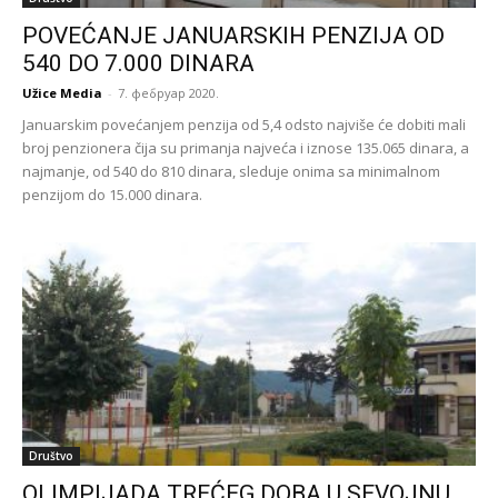
POVEĆANJE JANUARSKIH PENZIJA OD
540 DO 7.000 DINARA
Užice Media
-
7. фебруар 2020.
Januarskim povećanjem penzija od 5,4 odsto najviše će dobiti mali
broj penzionera čija su primanja najveća i iznose 135.065 dinara, a
najmanje, od 540 do 810 dinara, sleduje onima sa minimalnom
penzijom do 15.000 dinara.
Društvo
OLIMPIJADA TREĆEG DOBA U SEVOJNU