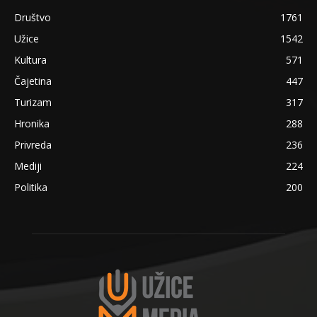
Društvo
1761
Užice
1542
Kultura
571
Čajetina
447
Turizam
317
Hronika
288
Privreda
236
Mediji
224
Politika
200