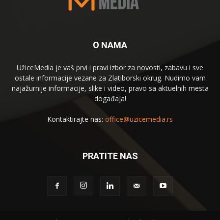
O NAMA
UžiceMedia je vaš prvi i pravi izbor za novosti, zabavu i sve
ostale informacije vezane za Zlatiborski okrug. Nudimo vam
najažurnije informacije, slike i video, pravo sa aktuelnih mesta
događaja!
Kontaktirajte nas:
office@uzicemedia.rs
PRATITE NAS