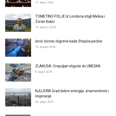
11. март 2022.
TOMETINO POLJE Iz Londona stigli Melisa i
Zoran Đukić
14. август 2018.
Izvor života i bigrene kade Stopića pećine
19. април 2018.
ZLAKUSA: Crepuljari stigoše do UNESKA
8. март 2018.
NJUJORK Grad dobre energije, znamenitosti i
inspiracije
26. март 2019.