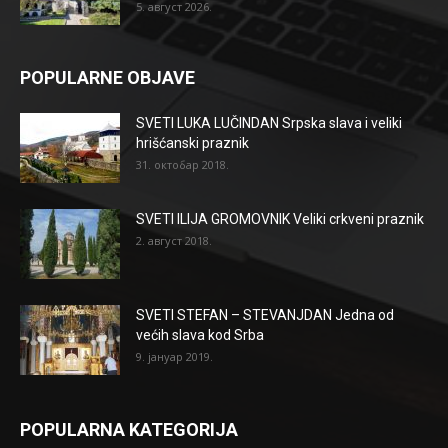
5. август 2026.
POPULARNE OBJAVE
SVETI LUKA LUČINDAN Srpska slava i veliki
hrišćanski praznik
31. октобар 2018.
SVETI ILIJA GROMOVNIK Veliki crkveni praznik
2. август 2018.
SVETI STEFAN – STEVANJDAN Jedna od
većih slava kod Srba
9. јануар 2019.
POPULARNA KATEGORIJA