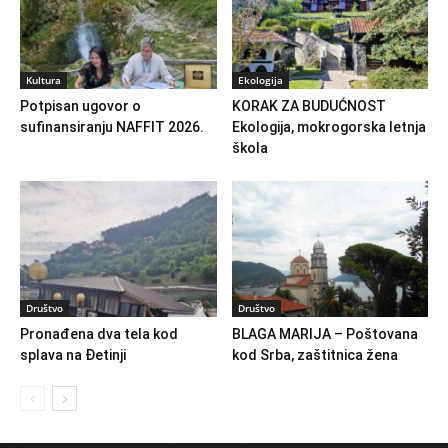
Kultura
Ekologija
Potpisan ugovor o
KORAK ZA BUDUĆNOST
sufinansiranju NAFFIT 2026.
Ekologija, mokrogorska letnja
škola
Društvo
Društvo
Pronađena dva tela kod
BLAGA MARIJA – Poštovana
splava na Đetinji
kod Srba, zaštitnica žena