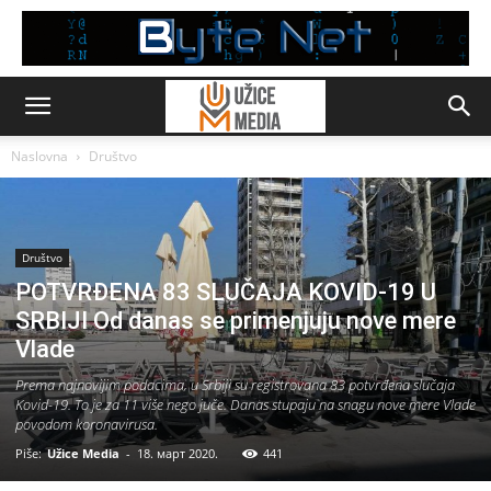
Naslovna
Društvo
Društvo
POTVRĐENA 83 SLUČAJA KOVID-19 U
SRBIJI Od danas se primenjuju nove mere
Vlade
Prema najnovijim podacima, u Srbiji su registrovana 83 potvrđena slučaja
Kovid-19. To je za 11 više nego juče. Danas stupaju na snagu nove mere Vlade
povodom koronavirusa.
Piše:
Užice Media
-
18. март 2020.
441