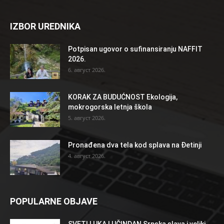
IZBOR UREDNIKA
Potpisan ugovor o sufinansiranju NAFFIT
2026.
6. август 2026.
KORAK ZA BUDUĆNOST Ekologija,
mokrogorska letnja škola
5. август 2026.
Pronađena dva tela kod splava na Đetinji
4. август 2026.
POPULARNE OBJAVE
SVETI LUKA LUČINDAN Srpska slava i veliki