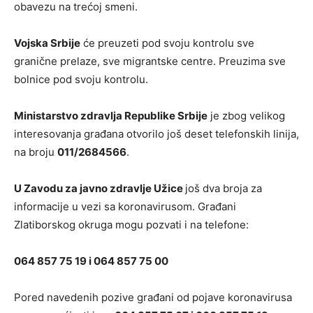
obavezu na trećoj smeni.
Vojska Srbije
će preuzeti pod svoju kontrolu sve
granične prelaze, sve migrantske centre. Preuzima sve
bolnice pod svoju kontrolu.
Ministarstvo zdravlja Republike Srbije
je zbog velikog
interesovanja građana otvorilo još deset telefonskih linija,
na broju
011/2684566
.
U Zavodu za javno zdravlje Užice
još dva broja za
informacije u vezi sa koronavirusom. Građani
Zlatiborskog okruga mogu pozvati i na telefone:
064 857 75 19 i 064 857 75 00
Pored navedenih pozive građani od pojave koronavirusa