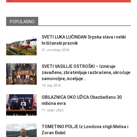
POPULARNO
SVETI LUKA LUČINDAN Srpska slava i veliki
hrišćanski praznik
31. октобар 2018.
SVETI VASILIJE OSTROŠKI – Izmiruje
zavađene, zbratimljuje razbraćene, ukroćuje
samovoljne, isceljuje...
14. мај 2019.
OBILAZNICA OKO UŽICA Obezbeđeno 30
miliona evra
11. март 2022.
TOMETINO POLJE Iz Londona stigli Melisa i
Zoran Đukić