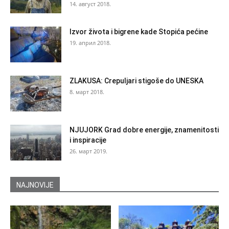
14. август 2018.
Izvor života i bigrene kade Stopića pećine
19. април 2018.
ZLAKUSA: Crepuljari stigoše do UNESKA
8. март 2018.
NJUJORK Grad dobre energije, znamenitosti
i inspiracije
26. март 2019.
NAJNOVIJE