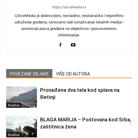
https://uzicemedia.rs
UžiceMedia je dobrovoljno, nevladino, nestranačko i neprofitno
udruženje građana, osnovano radi osnaživanja lokalnih medija i
promocije prava građana na objektivno i pravovremeno
informisanje.
POVEZANE OBJAVE
VIŠE OD AUTORA
Pronađena dva tela kod splava na
Đetinji
Društvo
BLAGA MARIJA – Poštovana kod Srba,
zaštitnica žena
Društvo