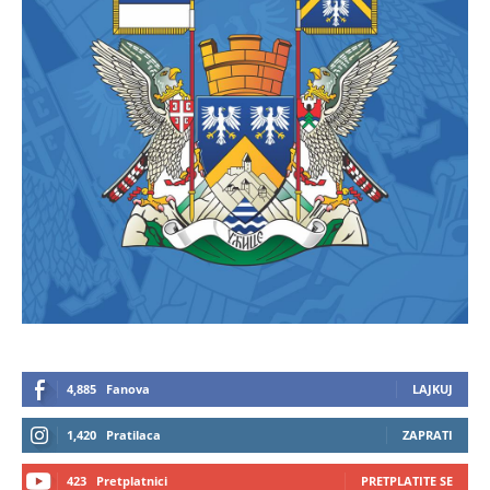
4,885
Fanova
LAJKUJ
1,420
Pratilaca
ZAPRATI
423
Pretplatnici
PRETPLATITE SE