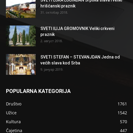
hrišćanski praznik
31. октобар 2018.
SVETI ILIJA GROMOVNIK Veliki crkveni
praznik
2. август 2018.
SVETI STEFAN – STEVANJDAN Jedna od
većih slava kod Srba
9. јануар 2019.
POPULARNA KATEGORIJA
Društvo
1761
Užice
1542
Kultura
570
Čajetina
447