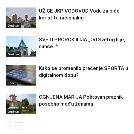
UŽICE JKP VODOVOD Vodu za piće
koristite racionalno
Društvo
SVETI PROROK ILIJA „Od Svetog Ilije,
sunce…”
Društvo
Kako se promenilo praćenje SPORTA u
digitalnom dobu?
Sport
OGNJENA MARIJA Poštovan praznik
posebno među ženama
Društvo