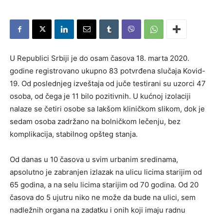
U Republici Srbiji je do osam časova 18. marta 2020.
godine registrovano ukupno 83 potvrđena slučaja Kovid-
19. Od poslednjeg izveštaja od juče testirani su uzorci 47
osoba, od čega je 11 bilo pozitivnih. U kućnoj izolaciji
nalaze se četiri osobe sa lakšom kliničkom slikom, dok je
sedam osoba zadržano na bolničkom lečenju, bez
komplikacija, stabilnog opšteg stanja.
Od danas u 10 časova u svim urbanim sredinama,
apsolutno je zabranjen izlazak na ulicu licima starijim od
65 godina, a na selu licima starijim od 70 godina. Od 20
časova do 5 ujutru niko ne može da bude na ulici, sem
nadležnih organa na zadatku i onih koji imaju radnu