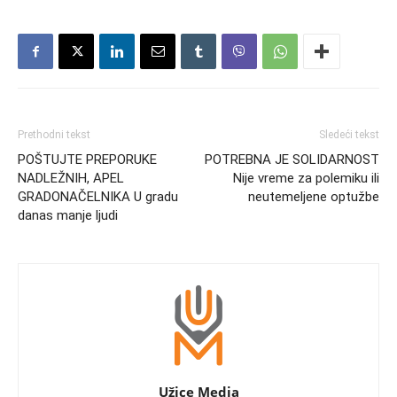
Prethodni tekst
Sledeći tekst
POŠTUJTE PREPORUKE
POTREBNA JE SOLIDARNOST
NADLEŽNIH, APEL
Nije vreme za polemiku ili
GRADONAČELNIKA U gradu
neutemeljene optužbe
danas manje ljudi
Užice Media