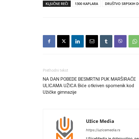
KLJUČNE REČI
1300 KAPLARA
DRUŠTVO SRPSKIH 
Prethodni tekst
NA DAN POBEDE BESMRTNI PUK MARŠIRAĆE
ULICAMA UŽICA Biće otkriven spomenik kod
Užičke gimnazije
Užice Media
https://uzicemedia.rs
UžiceMedia je dobrovoljno, ne