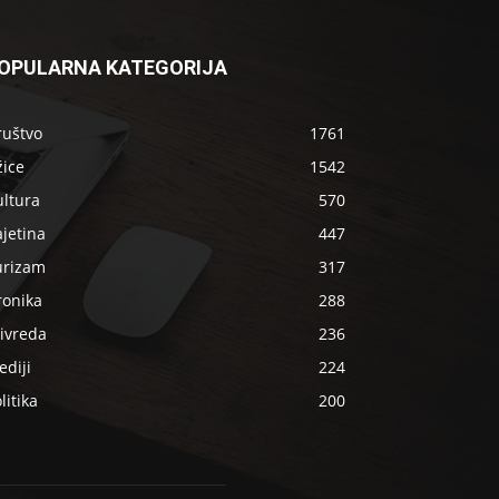
OPULARNA KATEGORIJA
ruštvo
1761
žice
1542
ultura
570
jetina
447
urizam
317
ronika
288
ivreda
236
diji
224
litika
200