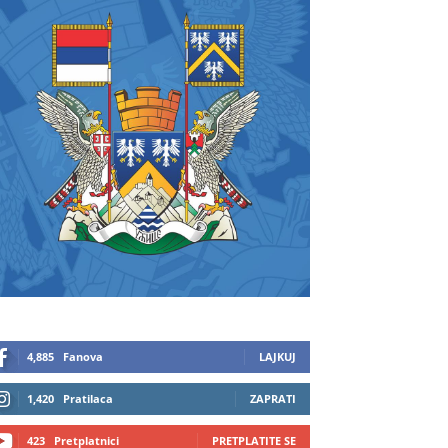
4,885
Fanova
LAJKUJ
1,420
Pratilaca
ZAPRATI
423
Pretplatnici
PRETPLATITE SE