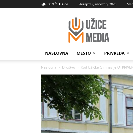
C
30.9
Четвртак, август 6, 2026
Mar
Užice
UžiceMedia
NASLOVNA
MESTO
PRIVREDA
Naslovna
Društvo
Kod Užičke Gimnazije OTKRI