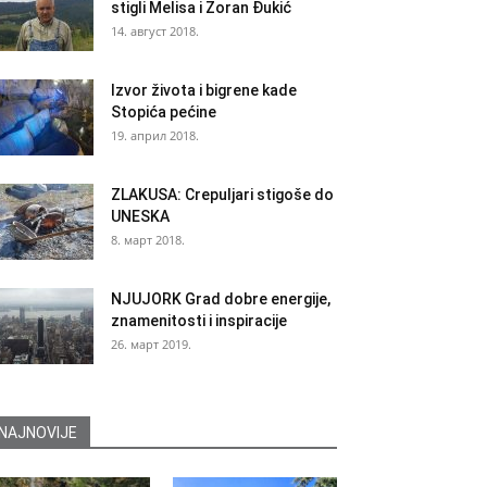
stigli Melisa i Zoran Đukić
14. август 2018.
Izvor života i bigrene kade
Stopića pećine
19. април 2018.
ZLAKUSA: Crepuljari stigoše do
UNESKA
8. март 2018.
NJUJORK Grad dobre energije,
znamenitosti i inspiracije
26. март 2019.
NAJNOVIJE