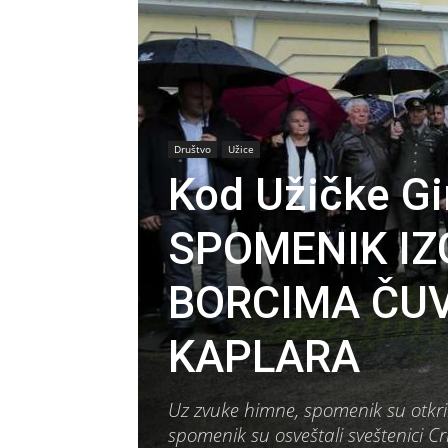
Društvo
Užice
Kod Užičke G
SPOMENIK IZ
BORCIMA ČU
KAPLARA
Uz zvuke himne, spomenik su otkril
spomenik su osveštali sveštenici Cr