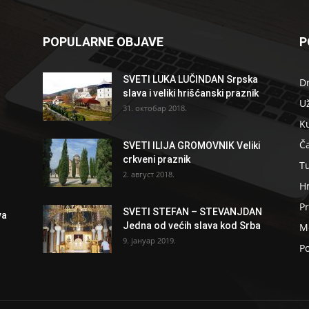
POPULARNE OBJAVE
P
SVETI LUKA LUČINDAN Srpska
D
slava i veliki hrišćanski praznik
U
31. октобар 2018.
K
Ča
SVETI ILIJA GROMOVNIK Veliki
crkveni praznik
T
2. август 2018.
H
Pr
SVETI STEFAN – STEVANJDAN
va
Jedna od većih slava kod Srba
Me
9. јануар 2019.
Po