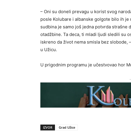
– Oni su doneli prevagu u korist svog naroda
posle Kolubare i albanske golgote bilo ih j
sudbina je samo još jedna potvrda strašne 
otadžbine. Ta deca, ti mladi ljudi sledili su 
iskreno da život nema smisla bez slobode, –
u Užicu.
U prigodnim programu je učestvovao hor Muzi
-
IZVOR
Grad Užice