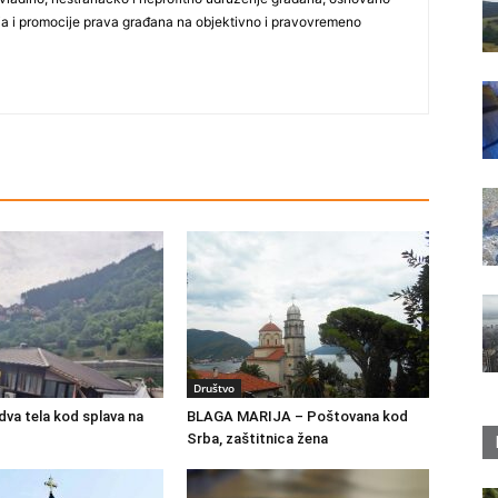
ija i promocije prava građana na objektivno i pravovremeno
Društvo
va tela kod splava na
BLAGA MARIJA – Poštovana kod
Srba, zaštitnica žena