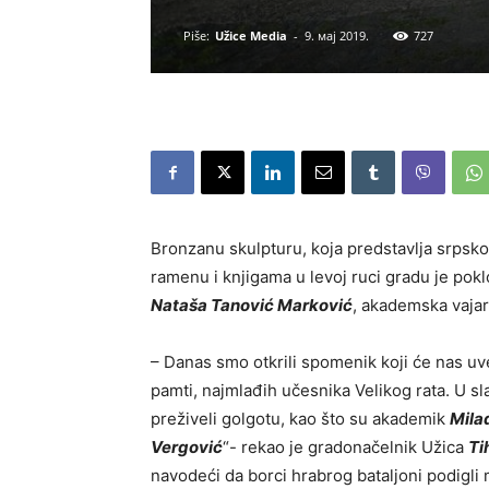
Piše:
Užice Media
-
9. мај 2019.
727
Bronzanu skulpturu, koja predstavlja srpsk
ramenu i knjigama u levoj ruci gradu je pok
Nataša Tanović Marković
, akademska vajar
– Danas smo otkrili spomenik koji će nas uve
pamti, najmlađih učesnika Velikog rata. U sla
preživeli golgotu, kao što su akademik
Mila
Vergović
“- rekao je gradonačelnik Užica
Ti
navodeći da borci hrabrog bataljoni podigl