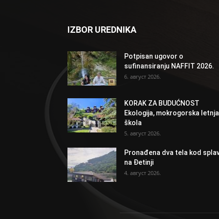
IZBOR UREDNIKA
Potpisan ugovor o
sufinansiranju NAFFIT 2026.
6. август 2026.
KORAK ZA BUDUĆNOST
Ekologija, mokrogorska letnja
škola
5. август 2026.
Pronađena dva tela kod spla
na Đetinji
4. август 2026.