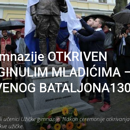
imnazije OTKRIVEN
GINULIM MLADIĆIMA 
VENOG BATALJONA13
i učenici Užičke gimnazije. Nakon ceremonije otkrivanja
kve užičke.