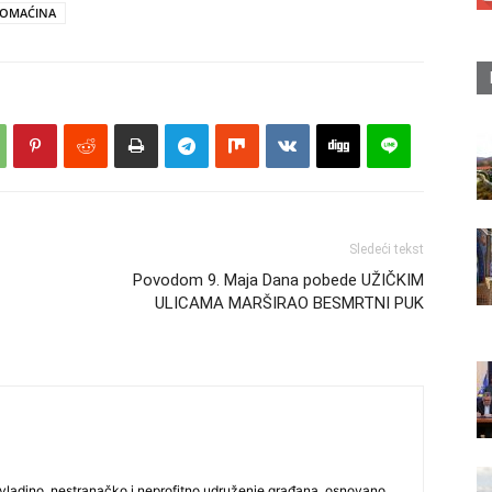
DOMAĆINA
Sledeći tekst
Povodom 9. Maja Dana pobede UŽIČKIM
ULICAMA MARŠIRAO BESMRTNI PUK
vladino, nestranačko i neprofitno udruženje građana, osnovano