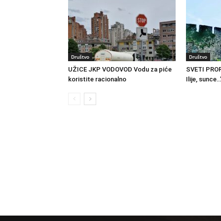
Društvo
Društvo
UŽICE JKP VODOVOD Vodu za piće
SVETI PROR
koristite racionalno
Ilije, sunce…