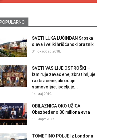
POPULARNO
SVETI LUKA LUČINDAN Srpska
slava i veliki hrišćanski praznik
31. октобар 2018.
SVETI VASILIJE OSTROŠKI –
Izmiruje zavađene, zbratimljuje
razbraćene, ukroćuje
samovoljne, isceljuje...
14. мај 2019.
OBILAZNICA OKO UŽICA
Obezbeđeno 30 miliona evra
11. март 2022.
TOMETINO POLJE Iz Londona