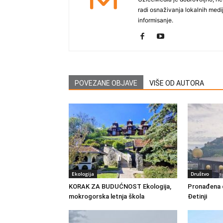
radi osnaživanja lokalnih med
informisanje.
POVEZANE OBJAVE
VIŠE OD AUTORA
Ekologija
Društvo
KORAK ZA BUDUĆNOST Ekologija,
Pronađena d
mokrogorska letnja škola
Đetinji