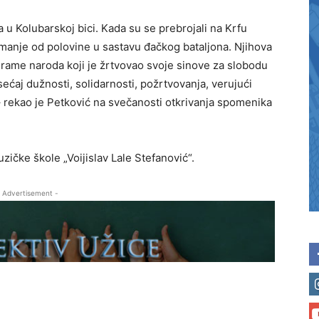
 u Kolubarskoj bici. Kada su se prebrojali na Krfu
e manje od polovine u sastavu đačkog bataljona. Njihova
drame naroda koji je žrtvovao svoje sinove za slobodu
osećaj dužnosti, solidarnosti, požrtvovanja, verujući
 rekao je Petković na svečanosti otkrivanja spomenika
čke škole „Voijislav Lale Stefanović“.
 Advertisement -