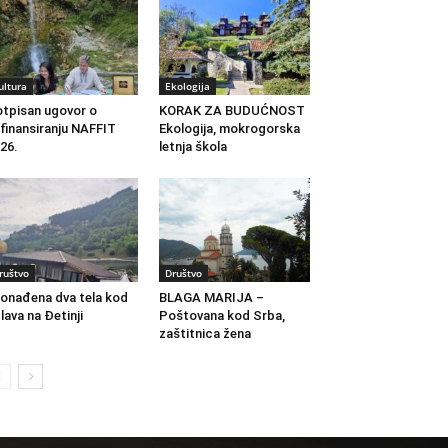
ultura
Ekologija
tpisan ugovor o
KORAK ZA BUDUĆNOST
finansiranju NAFFIT
Ekologija, mokrogorska
26.
letnja škola
ruštvo
Društvo
onađena dva tela kod
BLAGA MARIJA –
lava na Đetinji
Poštovana kod Srba,
zaštitnica žena