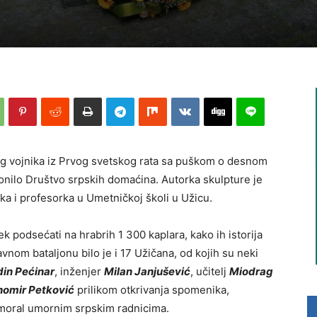
og vojnika iz Prvog svetskog rata sa puškom o desnom
lonilo Društvo srpskih domaćina. Autorka skulpture je
ka i profesorka u Umetničkoj školi u Užicu.
k podsećati na hrabrih 1 300 kaplara, kako ih istorija
vnom bataljonu bilo je i 17 Užičana, od kojih su neki
din Pećinar
, inženjer
Milan Janjušević
, učitelj
Miodrag
homir Petković
prilikom otkrivanja spomenika,
i moral umornim srpskim radnicima.