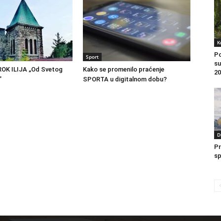
K
Po
Sport
su
OK ILIJA „Od Svetog
Kako se promenilo praćenje
20
”
SPORTA u digitalnom dobu?
D
Pr
sp