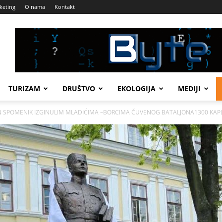
keting
O nama
Kontakt
TURIZAM
DRUŠTVO
EKOLOGIJA
MEDIJI
VEN SPOMENIK IZGINULIM MLADIĆIMA –BORCIMA ČUVENOG BATALJONA1300 KAP