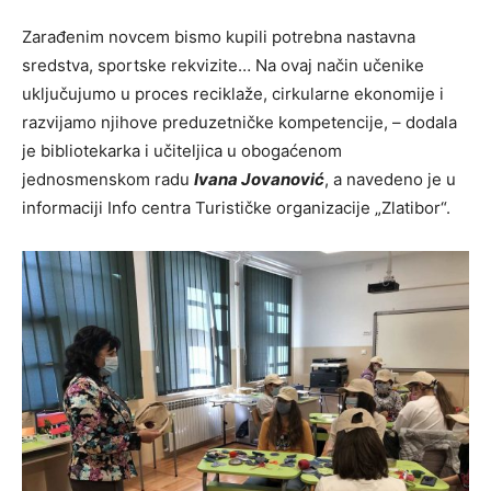
Zarađenim novcem bismo kupili potrebna nastavna
sredstva, sportske rekvizite… Na ovaj način učenike
uključujumo u proces reciklaže, cirkularne ekonomije i
razvijamo njihove preduzetničke kompetencije, – dodala
je bibliotekarka i učiteljica u obogaćenom
jednosmenskom radu
Ivana Jovanović
, a navedeno je u
informaciji Info centra Turističke organizacije „Zlatibor“.