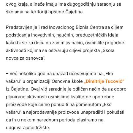
ovog kraja, a inače imaju ima dugogodišnju saradnju sa
školama na teritoriji opštine Čajetina.
Predstavljen je i rad Inovacionog Biznis Centra sa ciljem
podsticanja inovativnih, naučnih, preduzetničkih ideja
kako bi se za decu na zanimljiv način, osmislile prigodne
aktivnosti kojima se ostvaruju ciljevi projekta „Škola
novca za osnovca“.
– Već nekoliko godina unazad učestvujemo na „Eko
vašaru“ u organizaciji Osnovne škole
„Dimitrije Tucović“
iz Čajetine. Ovaj vid saradnje je odličan način da uz dobro
planirane aktivnosti osmislimo kvalitetne upotrebne
proizvode koje ćemo ponuditi na pomenutom „Eko
vašaru“ a najprodavanije proizvode unaprediiti i pokušati
da ih u nekom narednom periodu plasiramo na
odgovarajuće tržište.