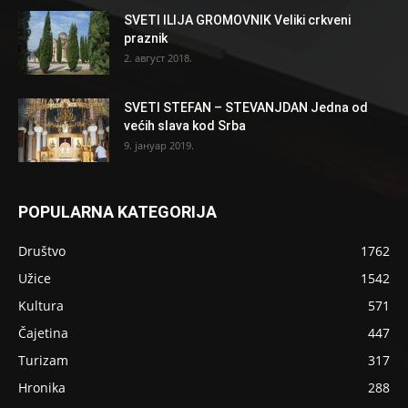
SVETI ILIJA GROMOVNIK Veliki crkveni
praznik
2. август 2018.
SVETI STEFAN – STEVANJDAN Jedna od
većih slava kod Srba
9. јануар 2019.
POPULARNA KATEGORIJA
Društvo
1762
Užice
1542
Kultura
571
Čajetina
447
Turizam
317
Hronika
288