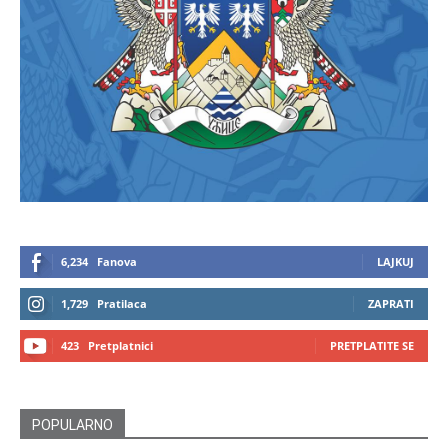
6,234
Fanova
LAJKUJ
1,729
Pratilaca
ZAPRATI
423
Pretplatnici
PRETPLATITE SE
POPULARNO