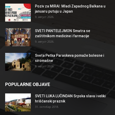
Poziv za MIRAI: Mladi Zapadnog Balkana u
januaru putuju u Japan
9. август 2026.
SVETI PANTELEJMON Smatra se
zaštitnikom medicine i farmacije
9. август 2026.
Sveta Petka Paraskeva pomaže bolesne i
siromašne
8. август 2026.
POPULARNE OBJAVE
SVETI LUKA LUČINDAN Srpska slava i veliki
hrišćanski praznik
31. октобар 2018.