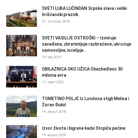
SVETI LUKA LUČINDAN Srpska slava i veliki
hrišćanski praznik
31. октобар 2018.
SVETI VASILIJE OSTROŠKI – Izmiruje
zavađene, zbratimljuje razbraćene, ukroćuje
samovoljne, isceljuje...
14. мај 2019.
OBILAZNICA OKO UŽICA Obezbeđeno 30
miliona evra
11. март 2022.
TOMETINO POLJE Iz Londona stigli Melisa i
Zoran Đukić
14. август 2018.
Izvor života i bigrene kade Stopića pećine
19. април 2018.