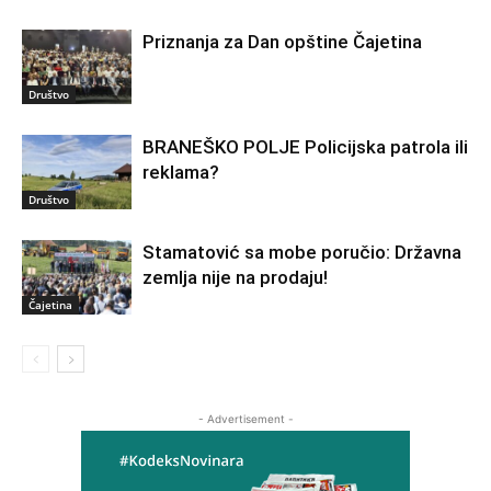
Priznanja za Dan opštine Čajetina
Društvo
BRANEŠKO POLJE Policijska patrola ili
reklama?
Društvo
Stamatović sa mobe poručio: Državna
zemlja nije na prodaju!
Čajetina
- Advertisement -