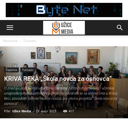
Naslovna
Turizam
Čajetina
Turizam
KRIVA REKA „Škola novca za osnovca“
O značaju poslovanja u turizmu, saradnji turističkih poslenika i učenika,
unapređenja preduzetništva u školi, razgovaralo se sa osnovcima u Krivoj
Reci, povodom Svetske nedelje novca, a u okviru projekta "Škola novca za
osnovca".
Piše:
Užice Media
-
23. март 2023.
417