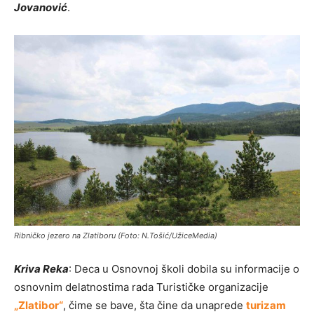
Jovanović
.
Ribničko jezero na Zlatiboru (Foto: N.Tošić/UžiceMedia)
Kriva Reka
: Deca u Osnovnoj školi dobila su informacije o
osnovnim delatnostima rada Turističke organizacije
„Zlatibor“
, čime se bave, šta čine da unaprede
turizam