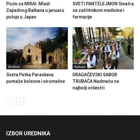
Poziv za MIRAI: Mladi
SVETI PANTELEJMON Smatra
Zapadnog Balkana u januaru
se zaštitnikom medicine i
putuju u Japan
farmacije
Društvo
Kultura
Sveta Petka Paraskeva
DRAGAČEVSKI SABOR
pomaže bolesne i siromašne
TRUBAČA Nadmeću se
najbolji orkestri
IZBOR UREDNIKA