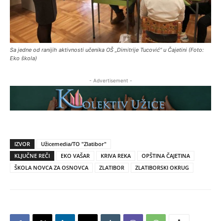
Sa jedne od ranijih aktivnosti učenika OŠ „Dimitrije Tucović“ u Čajetini (Foto:
Eko škola)
- Advertisement -
IZVOR
Užicemedia/TO "Zlatibor"
KLJUČNE REČI
EKO VAŠAR
KRIVA REKA
OPŠTINA ČAJETINA
ŠKOLA NOVCA ZA OSNOVCA
ZLATIBOR
ZLATIBORSKI OKRUG