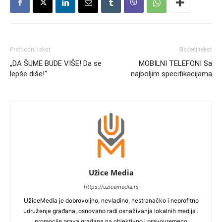
Prethodni tekst
Sledeći tekst
„DA ŠUME BUDE VIŠE! Da se
MOBILNI TELEFONI Sa
lepše diše!“
najboljim specifikacijama
Užice Media
https://uzicemedia.rs
UžiceMedia je dobrovoljno, nevladino, nestranačko i neprofitno
udruženje građana, osnovano radi osnaživanja lokalnih medija i
promocije prava građana na objektivno i pravovremeno