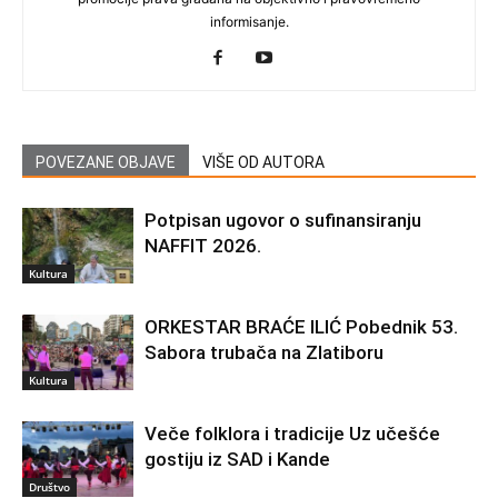
informisanje.
POVEZANE OBJAVE
VIŠE OD AUTORA
Potpisan ugovor o sufinansiranju
NAFFIT 2026.
Kultura
ORKESTAR BRAĆE ILIĆ Pobednik 53.
Sabora trubača na Zlatiboru
Kultura
Veče folklora i tradicije Uz učešće
gostiju iz SAD i Kande
Društvo