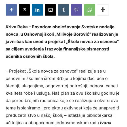
Kriva Reka – Povodom obeležavanja Svetske nedelje
novca, u Osnovnoj školi „Milivoje Borović“ realizovan je
javni čas kao uvod u projekat „Škola novca za osnovca“
sa ciljem uvođenja i razvoja finansijske pismenosti
učenika osnovnih škola.
– Projekat „Škola novca za osnovca“ realizuje se u
osnovnim školama širom Srbije u kojima đaci uče o
štednji, ulaganjima, odgovornoj potrošnji, odnosu cene i
kvaliteta robe i usluga. Naš plan za ovu školsku godinu je
da pored brojnih radionica koje se realizuju u okviru ove
teme isplaniramo i projektnu aktivnost koja će unaprediti
preduzetništvo u našoj školi, – istakla je bibliotekarka i
učiteljica u obogaćenom jednosmenskom radu
Ivana