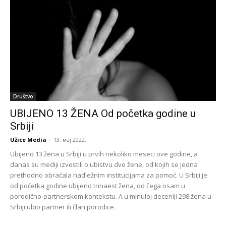
Društvo
UBIJENO 13 ŽENA Od početka godine u
Srbiji
Užice Media
-
13. мај 2022.
Ubijeno 13 žena u Srbiji u prvih nekoliko meseci ove godine, a
danas su mediji izvestili o ubistvu dve žene, od kojih se jedna
prethodno obraćala nadležnim institucijama za pomoć. U Srbiji je
od početka godine ubijeno trinaest žena, od čega osam u
porodično-partnerskom kontekstu. A u minuloj deceniji 298 žena u
Srbiji ubio partner ili član porodice.