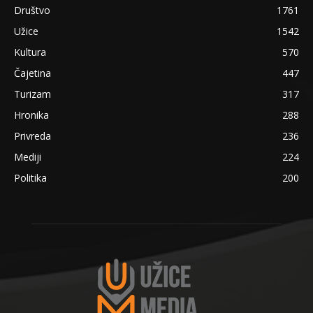
Društvo
1761
Užice
1542
Kultura
570
Čajetina
447
Turizam
317
Hronika
288
Privreda
236
Mediji
224
Politika
200