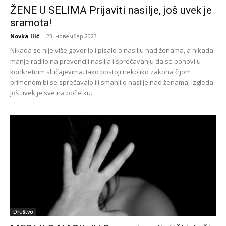
ŽENE U SELIMA Prijaviti nasilje, još uvek je
sramota!
Novka Ilić
-
23. новембар 2023.
Nikada se nije više govorilo i pisalo o nasilju nad ženama, a nikada
manje radilo na prevenciji nasilja i sprečavanju da se ponovi u
konkretnim slučajevima. Iako postoji nekoliko zakona čijom
primenom bi se sprečavalo ili smanjilo nasilje nad ženama, izgleda
još uvek je sve na početku.
Društvo