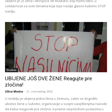
ubijeno je 25 žena i devojčica. Mi muškarci, koji nismo takvi, u
solidarnosti sa svim ženama koje trpe nasilje glasno kažemo STOP
nasilju.
Društvo
UBIJENE JOŠ DVE ŽENE Reagujte pre
zločina!
Užice Media
-
21. септембар 2022.
U nedelju je ubijena jedna žena u Zemunu, zatim se dogodilo
ubistvo žene u Subotici, organizacije u svojim saopštenjima navode
da treba reagovati pre zločina. A prema raspoloživim podacima u