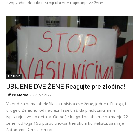
ovoj godini do jula u Srbiji ubijene najmanje 22 žene.
Društvo
UBIJENE DVE ŽENE Reagujte pre zločina!
Užice Media
-
27. јул 2022.
Vikend za nama obeležila su ubistva dve žene, jedne u Futogu, i
druge u Zemunu, od nadležnih se traži da preduzmu mere i
ispitataju sve do detalja. Od početka godine ubijene najmanje 22
žene , od toga 16 u porodično-partnerskom kontekstu, saznaje
Autonomni ženski centar.