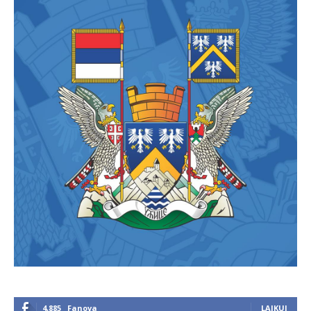
4,885
Fanova
LAJKUJ