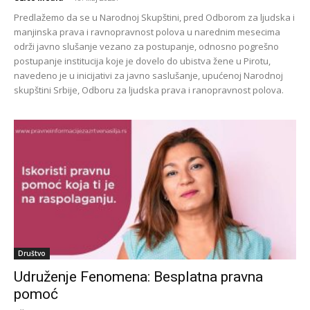
Predlažemo da se u Narodnoj Skupštini, pred Odborom za ljudska i
manjinska prava i ravnopravnost polova u narednim mesecima
održi javno slušanje vezano za postupanje, odnosno pogrešno
postupanje institucija koje je dovelo do ubistva žene u Pirotu,
navedeno je u inicijativi za javno saslušanje, upućenoj Narodnoj
skupštini Srbije, Odboru za ljudska prava i ranopravnost polova.
Društvo
Udruženje Fenomena: Besplatna pravna
pomoć