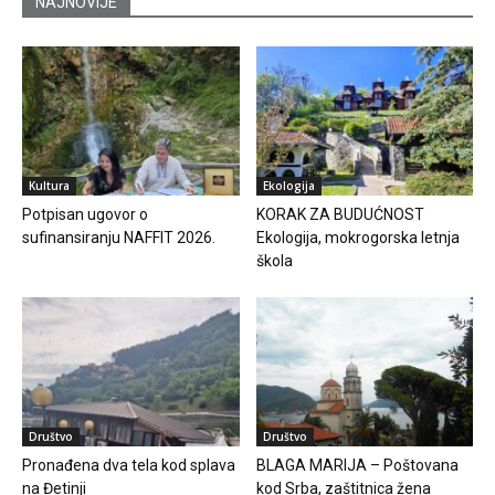
NAJNOVIJE
Kultura
Ekologija
Potpisan ugovor o
KORAK ZA BUDUĆNOST
sufinansiranju NAFFIT 2026.
Ekologija, mokrogorska letnja
škola
Društvo
Društvo
Pronađena dva tela kod splava
BLAGA MARIJA – Poštovana
na Đetinji
kod Srba, zaštitnica žena