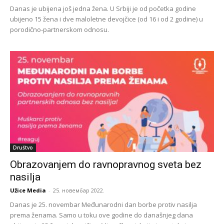
Danas je ubijena još jedna žena. U Srbiji je od početka godine
ubijeno 15 žena i dve maloletne devojčice (od 16 i od 2 godine) u
porodično-partnerskom odnosu.
Društvo
Obrazovanjem do ravnopravnog sveta bez
nasilja
Užice Media
-
25. новембар 2022.
Danas je 25. novembar Međunarodni dan borbe protiv nasilja
prema ženama. Samo u toku ove godine do današnjeg dana