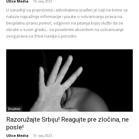
Užice Media
-
16. мај 2023.
U saradnji sa pravnicima i advokatima urađen je sajt na kome se
nalaze najvažnije informacije i pouke o ostvarivanju prava na
besplatnu pranu pomoć, odgovori na pitanja kojoj službi da se
obrate u svom gradu... sa posebnim akcentom na ostvarivanje
ovog prava za žrtve nasilja u porodici.
Društvo
Razoružajte Srbiju! Reagujte pre zločina, ne
posle!
Užice Media
-
10. мај 2023.