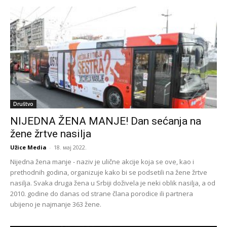
Društvo
NIJEDNA ŽENA MANJE! Dan sećanja na
žene žrtve nasilja
Užice Media
-
18. мај 2022.
Nijedna žena manje - naziv je ulične akcije koja se ove, kao i
prethodnih godina, organizuje kako bi se podsetili na žene žrtve
nasilja. Svaka druga žena u Srbiji doživela je neki oblik nasilja, a od
2010. godine do danas od strane člana porodice ili partnera
ubijeno je najmanje 363 žene.