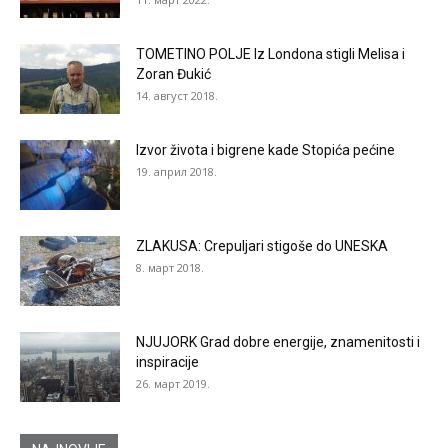
TOMETINO POLJE Iz Londona stigli Melisa i
Zoran Đukić
14. август 2018.
Izvor života i bigrene kade Stopića pećine
19. април 2018.
ZLAKUSA: Crepuljari stigoše do UNESKA
8. март 2018.
NJUJORK Grad dobre energije, znamenitosti i
inspiracije
26. март 2019.