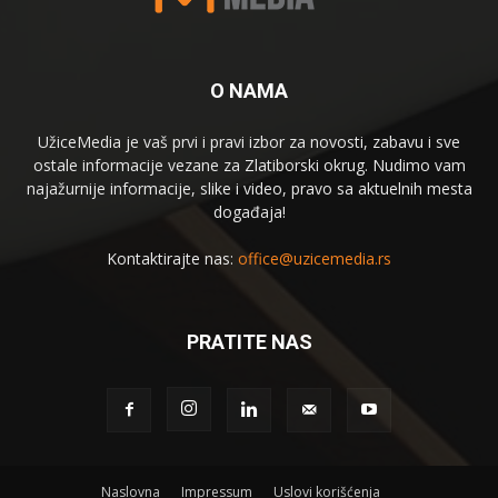
O NAMA
UžiceMedia je vaš prvi i pravi izbor za novosti, zabavu i sve
ostale informacije vezane za Zlatiborski okrug. Nudimo vam
najažurnije informacije, slike i video, pravo sa aktuelnih mesta
događaja!
Kontaktirajte nas:
office@uzicemedia.rs
PRATITE NAS
Naslovna
Impressum
Uslovi korišćenja