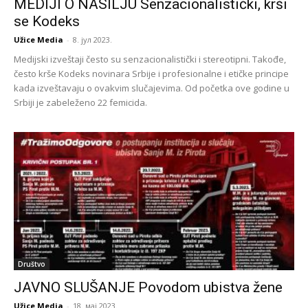
MEDIJI O NASILJU Senzacionalistički, krši
se Kodeks
Užice Media
-
8. јул 2023.
Medijski izveštaji često su senzacionalistički i stereotipni. Takođe,
često krše Kodeks novinara Srbije i profesionalne i etičke principe
kada izveštavaju o ovakvim slučajevima. Od početka ove godine u
Srbiji je zabeleženo 22 femicida.
Društvo
JAVNO SLUŠANJE Povodom ubistva žene
Užice Media
-
18. мај 2023.