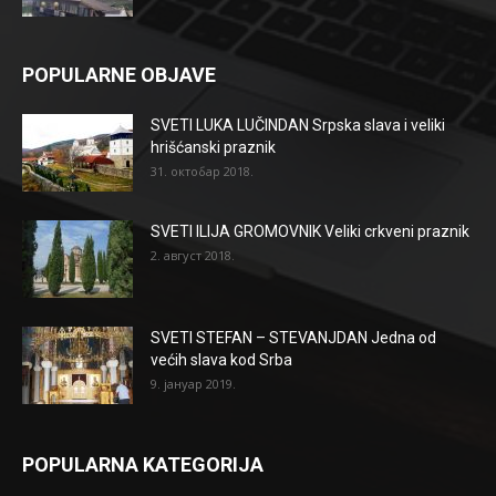
POPULARNE OBJAVE
SVETI LUKA LUČINDAN Srpska slava i veliki
hrišćanski praznik
31. октобар 2018.
SVETI ILIJA GROMOVNIK Veliki crkveni praznik
2. август 2018.
SVETI STEFAN – STEVANJDAN Jedna od
većih slava kod Srba
9. јануар 2019.
POPULARNA KATEGORIJA