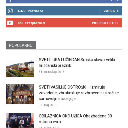
1,420
Pratilaca
ZAPRATI
423
Pretplatnici
PRETPLATITE SE
POPULARNO
SVETI LUKA LUČINDAN Srpska slava i veliki
hrišćanski praznik
31. октобар 2018.
SVETI VASILIJE OSTROŠKI – Izmiruje
zavađene, zbratimljuje razbraćene, ukroćuje
samovoljne, isceljuje...
14. мај 2019.
OBILAZNICA OKO UŽICA Obezbeđeno 30
miliona evra
11. март 2022.