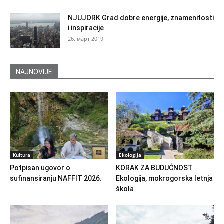
NJUJORK Grad dobre energije, znamenitosti
i inspiracije
26. март 2019.
NAJNOVIJE
Kultura
Ekologija
Potpisan ugovor o
KORAK ZA BUDUĆNOST
sufinansiranju NAFFIT 2026.
Ekologija, mokrogorska letnja
škola