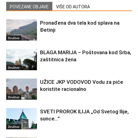
POVEZANE OBJAVE
VIŠE OD AUTORA
Pronađena dva tela kod splava na
Đetinji
Društvo
BLAGA MARIJA – Poštovana kod Srba,
zaštitnica žena
Društvo
UŽICE JKP VODOVOD Vodu za piće
koristite racionalno
Društvo
SVETI PROROK ILIJA „Od Svetog Ilije,
sunce…”
Društvo