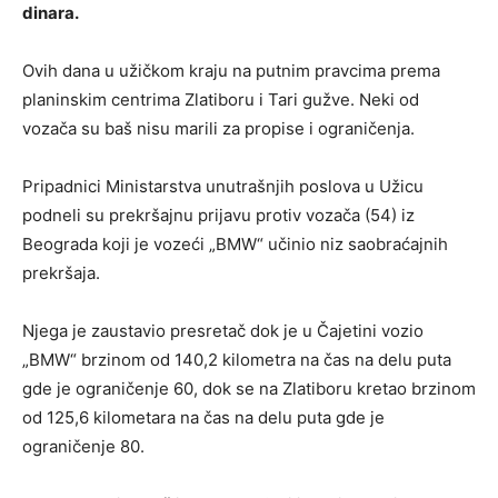
dinara.
Ovih dana u užičkom kraju na putnim pravcima prema
planinskim centrima Zlatiboru i Tari gužve. Neki od
vozača su baš nisu marili za propise i ograničenja.
Pripadnici Ministarstva unutrašnjih poslova u Užicu
podneli su prekršajnu prijavu protiv vozača (54) iz
Beograda koji je vozeći „BMW“ učinio niz saobraćajnih
prekršaja.
Njega je zaustavio presretač dok je u Čajetini vozio
„BMW“ brzinom od 140,2 kilometra na čas na delu puta
gde je ograničenje 60, dok se na Zlatiboru kretao brzinom
od 125,6 kilometara na čas na delu puta gde je
ograničenje 80.