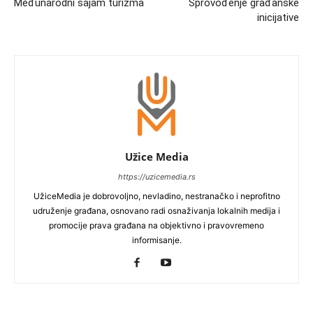
Međunarodni sajam turizma
Sprovođenje građanske
inicijative
Užice Media
https://uzicemedia.rs
UžiceMedia je dobrovoljno, nevladino, nestranačko i neprofitno
udruženje građana, osnovano radi osnaživanja lokalnih medija i
promocije prava građana na objektivno i pravovremeno
informisanje.