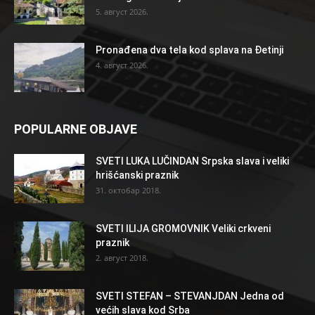
5. август 2026.
Pronađena dva tela kod splava na Đetinji
4. август 2026.
POPULARNE OBJAVE
SVETI LUKA LUČINDAN Srpska slava i veliki
hrišćanski praznik
31. октобар 2018.
SVETI ILIJA GROMOVNIK Veliki crkveni
praznik
2. август 2018.
SVETI STEFAN – STEVANJDAN Jedna od
većih slava kod Srba