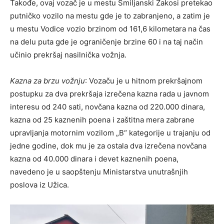
Takođe, ovaj vozač je u mestu Smiljanski Zakosi pretekao
putničko vozilo na mestu gde je to zabranjeno, a zatim je
u mestu Vodice vozio brzinom od 161,6 kilometara na čas
na delu puta gde je ograničenje brzine 60 i na taj način
učinio prekršaj nasilnička vožnja.
Kazna za brzu vožnju
: Vozaču je u hitnom prekršajnom
postupku za dva prekršaja izrečena kazna rada u javnom
interesu od 240 sati, novčana kazna od 220.000 dinara,
kazna od 25 kaznenih poena i zaštitna mera zabrane
upravljanja motornim vozilom „B“ kategorije u trajanju od
jedne godine, dok mu je za ostala dva izrečena novčana
kazna od 40.000 dinara i devet kaznenih poena,
navedeno je u saopštenju Ministarstva unutrašnjih
poslova iz Užica.