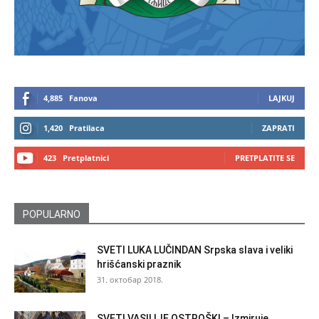
4,885
Fanova
LAJKUJ
1,420
Pratilaca
ZAPRATI
423
Pretplatnici
PRETPLATITE SE
POPULARNO
SVETI LUKA LUČINDAN Srpska slava i veliki
hrišćanski praznik
31. октобар 2018.
SVETI VASILIJE OSTROŠKI – Izmiruje