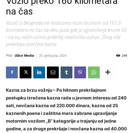
Vozio preko 160 kilometara
na čas
Vozač iz Beograda na Vodicama vozio brzinom od 161,6
kilometara na čas na delu puta gde je ograničenje brzine 60
i na taj način učinio prekršaj nasilnička vožnja. Zbog više
prekršaja izrerčene kazne.
Piše:
Užice Media
-
20. фебруар 2024.
244
Kazna za brzu vožnju – Po hitnom prekršajnom
postupku izrečena kazna rada u javnom interesu od 240
sati, novčana kazna od 220.000 dinara, kazna od 25
kaznenih poena i zaštitna mera zabrane upravljanja
motornim vozilom „B“ kategorije u trajanju od jedne
godine, a za druge prekršaje i novčana kazna od 40.000