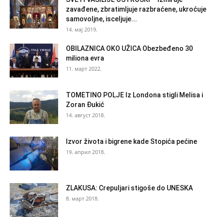
zavađene, zbratimljuje razbraćene, ukroćuje
samovoljne, isceljuje...
14. мај 2019.
OBILAZNICA OKO UŽICA Obezbeđeno 30
miliona evra
11. март 2022.
TOMETINO POLJE Iz Londona stigli Melisa i
Zoran Đukić
14. август 2018.
Izvor života i bigrene kade Stopića pećine
19. април 2018.
ZLAKUSA: Crepuljari stigoše do UNESKA
8. март 2018.