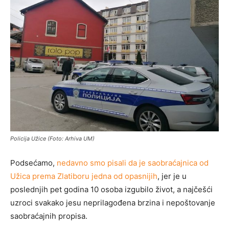
Policija Užice (Foto: Arhiva UM)
Podsećamo,
nedavno smo pisali da je saobraćajnica od
Užica prema Zlatiboru jedna od opasnijih
, jer je u
poslednjih pet godina 10 osoba izgubilo život, a najčešći
uzroci svakako jesu neprilagođena brzina i nepoštovanje
saobraćajnih propisa.