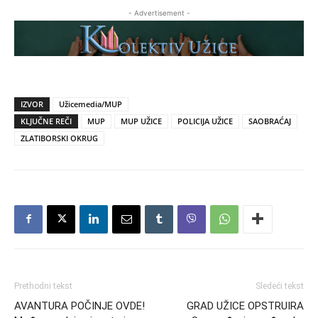
- Advertisement -
IZVOR
Užicemedia/MUP
KLJUČNE REČI
MUP
MUP UŽICE
POLICIJA UŽICE
SAOBRAĆAJ
ZLATIBORSKI OKRUG
Prethodni tekst
Sledeći tekst
AVANTURA POČINJE OVDE!
GRAD UŽICE OPSTRUIRA