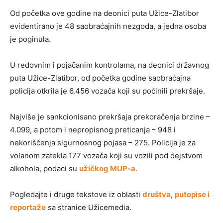
Od početka ove godine na deonici puta Užice-Zlatibor
evidentirano je 48 saobraćajnih nezgoda, a jedna osoba
je poginula.
U redovnim i pojačanim kontrolama, na deonici državnog
puta Užice-Zlatibor, od početka godine saobraćajna
policija otkrila je 6.456 vozača koji su počinili prekršaje.
Najviše je sankcionisano prekršaja prekoračenja brzine –
4.099, a potom i nepropisnog preticanja – 948 i
nekorišćenja sigurnosnog pojasa – 275. Policija je za
volanom zatekla 177 vozača koji su vozili pod dejstvom
alkohola, podaci su
užičkog MUP-a
.
Pogledajte i druge tekstove iz oblasti
društva
,
putopise i
reportaže
sa stranice Užicemedia.