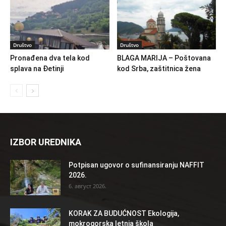
Društvo
Društvo
Pronađena dva tela kod
BLAGA MARIJA – Poštovana
splava na Đetinji
kod Srba, zaštitnica žena
IZBOR UREDNIKA
Potpisan ugovor o sufinansiranju NAFFIT
2026.
6. август 2026.
KORAK ZA BUDUĆNOST Ekologija,
mokrogorska letnja škola