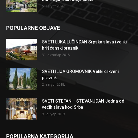
5. август 2026.
POPULARNE OBJAVE
SVETI LUKA LUČINDAN Srpska slava i veliki
hrišćanski praznik
31. октобар 2018.
SVETI ILIJA GROMOVNIK Veliki crkveni
praznik
2. август 2018.
SVETI STEFAN – STEVANJDAN Jedna od
većih slava kod Srba
9. јануар 2019.
POPULARNA KATEGORIJA