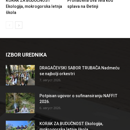
KORAK ZA BUDUĆNOST
Pronađena dva tela kod
Ekologija, mokrogorska letnja
splava na Đetinji
škola
IZBOR UREDNIKA
DRAGAČEVSKI SABOR TRUBAČA Nadmeću
se najbolji orkestri
7. август 2026.
Potpisan ugovor o sufinansiranju NAFFIT
2026.
6. август 2026.
KORAK ZA BUDUĆNOST Ekologija,
mokrogorska letnja škola