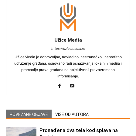
Užice Media
https://uzicemedia.rs
UžiceMedia je dobrovoljno, nevladino, nestranačko i neprofitno
udruženje građana, osnovano radi osnaživanja lokalnih medija i
promocije prava građana na objektivno i pravovremeno
informisanje.
POVEZANE OBJAVE
VIŠE OD AUTORA
Pronađena dva tela kod splava na