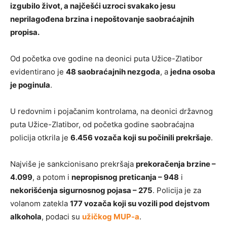
izgubilo život, a najčešći uzroci svakako jesu
neprilagođena brzina i nepoštovanje saobraćajnih
propisa.
Od početka ove godine na deonici puta Užice-Zlatibor
evidentirano je
48 saobraćajnih nezgoda
, a
jedna osoba
je poginula
.
U redovnim i pojačanim kontrolama, na deonici državnog
puta Užice-Zlatibor, od početka godine saobraćajna
policija otkrila je
6.456 vozača koji su počinili prekršaje
.
Najviše je sankcionisano prekršaja
prekoračenja brzine –
4.099
, a potom i
nepropisnog preticanja – 948
i
nekorišćenja sigurnosnog pojasa – 275
. Policija je za
volanom zatekla
177 vozača koji su vozili pod dejstvom
alkohola
, podaci su
užičkog MUP-a
.