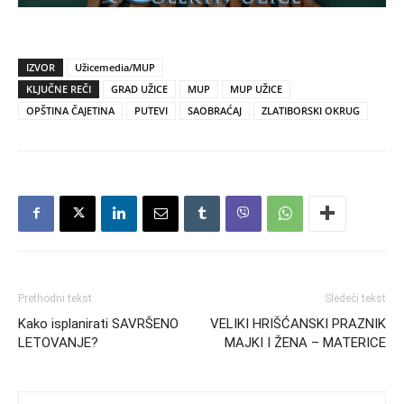
IZVOR
Užicemedia/MUP
KLJUČNE REČI
GRAD UŽICE
MUP
MUP UŽICE
OPŠTINA ČAJETINA
PUTEVI
SAOBRAĆAJ
ZLATIBORSKI OKRUG
Prethodni tekst
Sledeći tekst
Kako isplanirati SAVRŠENO
VELIKI HRIŠĆANSKI PRAZNIK
LETOVANJE?
MAJKI I ŽENA – MATERICE