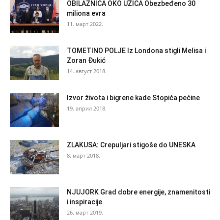
OBILAZNICA OKO UŽICA Obezbeđeno 30
miliona evra
11. март 2022.
TOMETINO POLJE Iz Londona stigli Melisa i
Zoran Đukić
14. август 2018.
Izvor života i bigrene kade Stopića pećine
19. април 2018.
ZLAKUSA: Crepuljari stigoše do UNESKA
8. март 2018.
NJUJORK Grad dobre energije, znamenitosti
i inspiracije
26. март 2019.