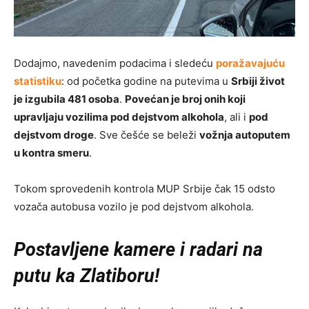
Dodajmo, navedenim podacima i sledeću
poražavajuću
statistiku
: od početka godine na putevima u
Srbiji život
je izgubila 481 osoba
.
Povećan je broj onih koji
upravljaju vozilima pod dejstvom alkohola
, ali i
pod
dejstvom droge
. Sve češće se beleži
vožnja autoputem
u kontra smeru
.
Tokom sprovedenih kontrola MUP Srbije čak 15 odsto
vozača autobusa vozilo je pod dejstvom alkohola.
Postavljene kamere i radari na
putu ka Zlatiboru!