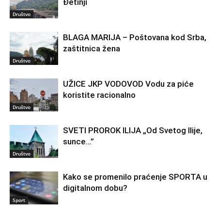
Đetinji
Društvo
BLAGA MARIJA – Poštovana kod Srba,
zaštitnica žena
Društvo
UŽICE JKP VODOVOD Vodu za piće
koristite racionalno
Društvo
SVETI PROROK ILIJA „Od Svetog Ilije,
sunce…”
Društvo
Kako se promenilo praćenje SPORTA u
digitalnom dobu?
Sport