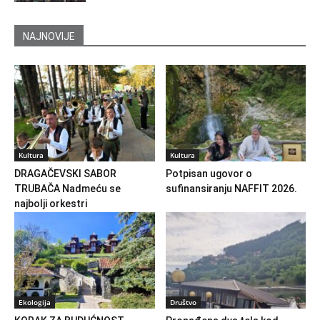
NAJNOVIJE
Kultura
Kultura
DRAGAČEVSKI SABOR
Potpisan ugovor o
TRUBAČA Nadmeću se
sufinansiranju NAFFIT 2026.
najbolji orkestri
Ekologija
Društvo