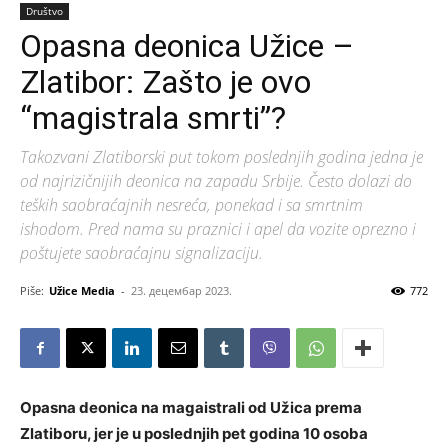
Društvo
Opasna deonica Užice –
Zlatibor: Zašto je ovo
“magistrala smrti”?
Takozvani Zlatiborski put tokom poslednjih godina jedna je
od najrizičnijih deonica na zapadu Srbije. Često dolazi do
teških saobraćajnih nesreća, ponekad i sa smrtnim
ishodom. Pred nama su praznici i apel da vozite oprezno i
poštujete saobraćajnu signalizaciju.
Piše:
Užice Media
-
23. децембар 2023.
772
Opasna deonica na magaistrali od Užica prema
Zlatiboru, jer je u poslednjih pet godina 10 osoba