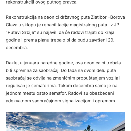
rekonstrukciji ovog putnog pravca.
Rekonstrukcija na deonici državnog puta Zlatibor –Borova
Glava u sklopu je rehabilitacije magistralnog puta. Iz JP
”Putevi Srbije” su najavili da će radovi trajati do kraja
godine i prema planu trebalo bi da budu završeni 29.
decembra.
Dakle, u januaru naredne godine, ova deonica bi trebala
biti spremna za saobraćaj. Do tada na ovom delu puta
saobraćaj se odvija naizmeničnim propuštanjem vozila i
regulisan je semaforima. Tokom decembra samo je na
jednom mestu ostao semafor. Radovi su obezbeđeni
adekvatnom saobraćajnom signalizacijom i opremom.