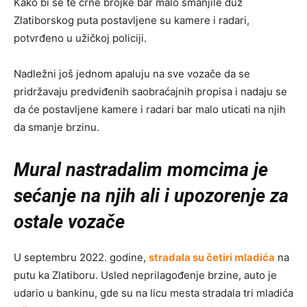
Kako bi se te crne brojke bar malo smanjile duž
Zlatiborskog puta postavljene su kamere i radari,
potvrđeno u užičkoj policiji.
Nadležni još jednom apaluju na sve vozače da se
pridržavaju predviđenih saobraćajnih propisa i nadaju se
da će postavljene kamere i radari bar malo uticati na njih
da smanje brzinu.
Mural nastradalim momcima je
sećanje na njih ali i upozorenje za
ostale vozače
U septembru 2022. godine,
stradala su četiri mladića
na
putu ka Zlatiboru. Usled neprilagođenje brzine, auto je
udario u bankinu, gde su na licu mesta stradala tri mladića