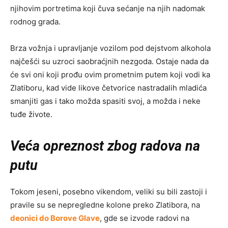
njihovim portretima koji čuva sećanje na njih nadomak
rodnog grada.
Brza vožnja i upravljanje vozilom pod dejstvom alkohola
najčešći su uzroci saobraćjnih nezgoda. Ostaje nada da
će svi oni koji prođu ovim prometnim putem koji vodi ka
Zlatiboru, kad vide likove četvorice nastradalih mladića
smanjiti gas i tako možda spasiti svoj, a možda i neke
tuđe živote.
Veća opreznost zbog radova na
putu
Tokom jeseni, posebno vikendom, veliki su bili zastoji i
pravile su se nepregledne kolone preko Zlatibora, na
deonici do Borove Glave
, gde se izvode radovi na