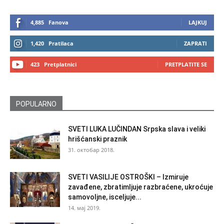
4,885
Fanova
LAJKUJ
1,420
Pratilaca
ZAPRATI
423
Pretplatnici
PRETPLATITE SE
POPULARNO
SVETI LUKA LUČINDAN Srpska slava i veliki
hrišćanski praznik
31. октобар 2018.
SVETI VASILIJE OSTROŠKI – Izmiruje
zavađene, zbratimljuje razbraćene, ukroćuje
samovoljne, isceljuje...
14. мај 2019.