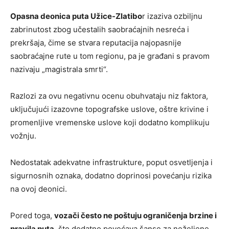
Opasna deonica puta Užice-Zlatibo
r izaziva ozbiljnu
zabrinutost zbog učestalih saobraćajnih nesreća i
prekršaja, čime se stvara reputacija najopasnije
saobraćajne rute u tom regionu, pa je građani s pravom
nazivaju „magistrala smrti“.
Razlozi za ovu negativnu ocenu obuhvataju niz faktora,
uključujući izazovne topografske uslove, oštre krivine i
promenljive vremenske uslove koji dodatno komplikuju
vožnju.
Nedostatak adekvatne infrastrukture, poput osvetljenja i
sigurnosnih oznaka, dodatno doprinosi povećanju rizika
na ovoj deonici.
Pored toga,
vozači često ne poštuju ograničenja brzine i
pravila puta
, što dodatno povećava šanse za neželjene