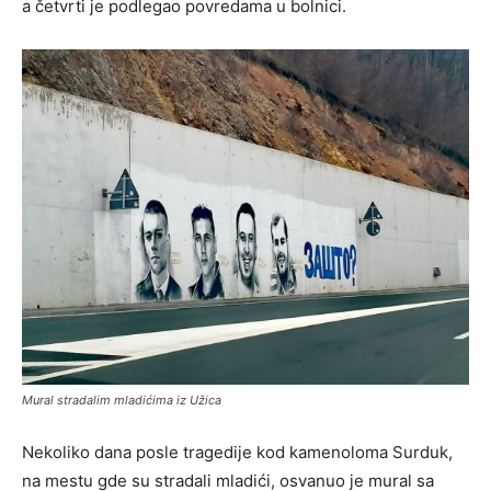
a četvrti je podlegao povredama u bolnici.
Mural stradalim mladićima iz Užica
Nekoliko dana posle tragedije kod kamenoloma Surduk,
na mestu gde su stradali mladići, osvanuo je mural sa