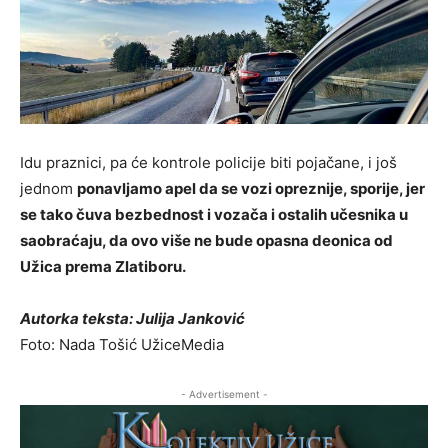
Idu praznici, pa će kontrole policije biti pojačane, i još
jednom
ponavljamo apel da se vozi opreznije, sporije, jer
se tako čuva bezbednost i vozača i ostalih učesnika u
saobraćaju, da ovo više ne bude
opasna deonica od
Užica prema Zlatiboru
.
Autorka teksta: Julija Janković
Foto: Nada Tošić UžiceMedia
- Advertisement -