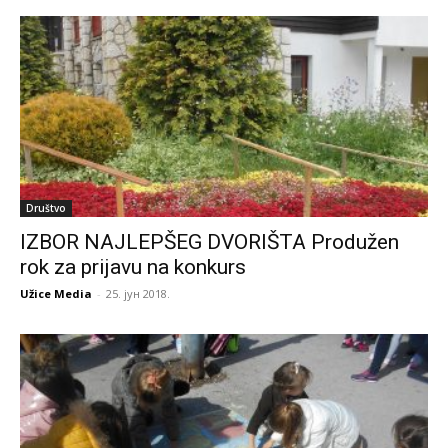
Društvo
IZBOR NAJLEPŠEG DVORIŠTA Produžen
rok za prijavu na konkurs
Užice Media
-
25. јун 2018.