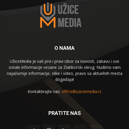
O NAMA
UžiceMedia je vaš prvi i pravi izbor za novosti, zabavu i sve
ostale informacije vezane za Zlatiborski okrug. Nudimo vam
najažurnije informacije, slike i video, pravo sa aktuelnih mesta
događaja!
Kontaktirajte nas:
office@uzicemedia.rs
PRATITE NAS