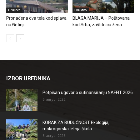
Društvo
Društvo
Pronađena dva tela kod splava
BLAGA MARIJA – Poštovana
na Đetinji
kod Srba, zaštitnica žena
IZBOR UREDNIKA
Potpisan ugovor o sufinansiranju NAFFIT 2026.
6. август 2026.
KORAK ZA BUDUĆNOST Ekologija,
mokrogorska letnja škola
5. август 2026.