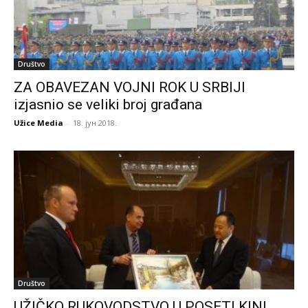
Društvo
ZA OBAVEZAN VOJNI ROK U SRBIJI
izjasnio se veliki broj građana
Užice Media
-
18. јун 2018.
Društvo
UŽIČKO RUKOVODSTVO U POSETI KINI