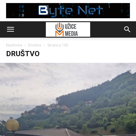
Naslovna
Društvo
Stranica 165
DRUŠTVO