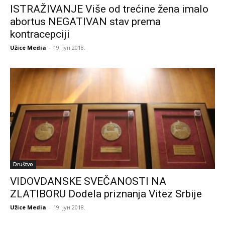
ISTRAŽIVANJE Više od trećine žena imalo
abortus NEGATIVAN stav prema
kontracepciji
Užice Media
-
19. јун 2018.
Društvo
VIDOVDANSKE SVEČANOSTI NA
ZLATIBORU Dodela priznanja Vitez Srbije
Užice Media
-
19. јун 2018.