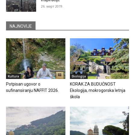
26. март 2019.
NAJNOVIJE
Kultura
Ekologija
Potpisan ugovor o
KORAK ZA BUDUĆNOST
sufinansiranju NAFFIT 2026.
Ekologija, mokrogorska letnja
škola