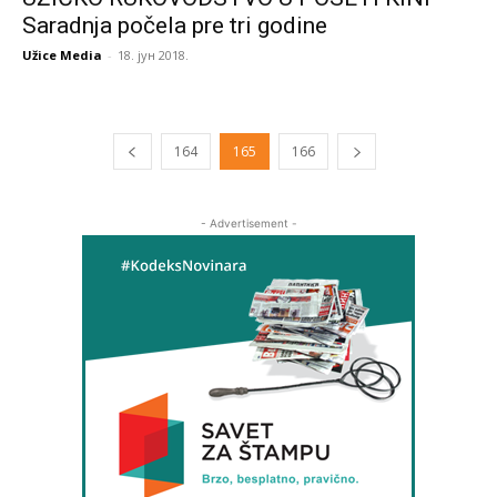
Saradnja počela pre tri godine
Užice Media
-
18. јун 2018.
164
165
166
- Advertisement -