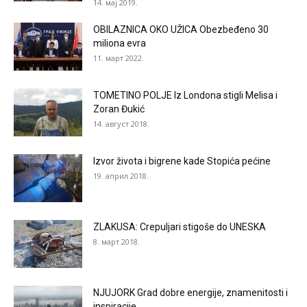
14. мај 2019.
OBILAZNICA OKO UŽICA Obezbeđeno 30
miliona evra
11. март 2022.
TOMETINO POLJE Iz Londona stigli Melisa i
Zoran Đukić
14. август 2018.
Izvor života i bigrene kade Stopića pećine
19. април 2018.
ZLAKUSA: Crepuljari stigoše do UNESKA
8. март 2018.
NJUJORK Grad dobre energije, znamenitosti i
inspiracije