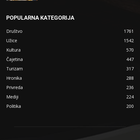
POPULARNA KATEGORIJA
Društvo
1761
Užice
1542
Kultura
570
Čajetina
447
Turizam
317
Hronika
288
Privreda
236
Mediji
224
Politika
200