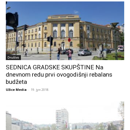
Društvo
SEDNICA GRADSKE SKUPŠTINE Na
dnevnom redu prvi ovogodišnji rebalans
budžeta
Užice Media
-
19. јун 2018.