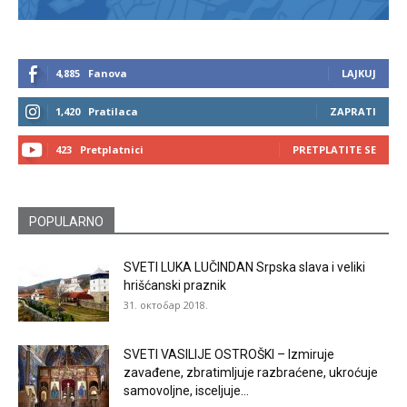
4,885
Fanova
LAJKUJ
1,420
Pratilaca
ZAPRATI
423
Pretplatnici
PRETPLATITE SE
POPULARNO
SVETI LUKA LUČINDAN Srpska slava i veliki
hrišćanski praznik
31. октобар 2018.
SVETI VASILIJE OSTROŠKI – Izmiruje
zavađene, zbratimljuje razbraćene, ukroćuje
samovoljne, isceljuje...