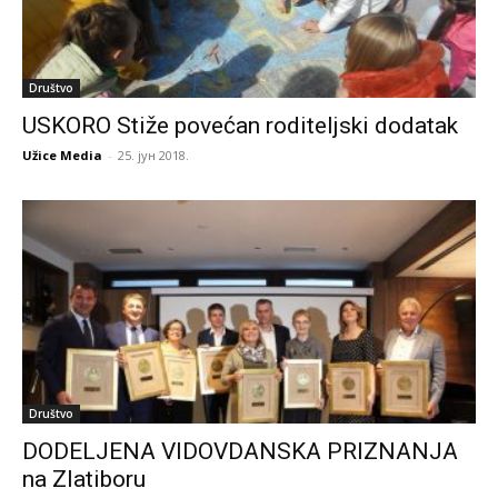
Društvo
USKORO Stiže povećan roditeljski dodatak
Užice Media
-
25. јун 2018.
Društvo
DODELJENA VIDOVDANSKA PRIZNANJA
na Zlatiboru