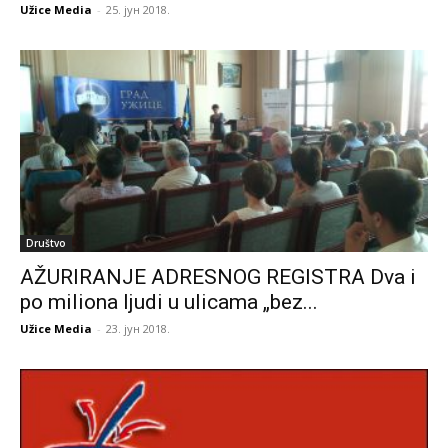
Užice Media
-
25. јун 2018.
Društvo
AŽURIRANJE ADRESNOG REGISTRA Dva i
po miliona ljudi u ulicama „bez...
Užice Media
-
23. јун 2018.