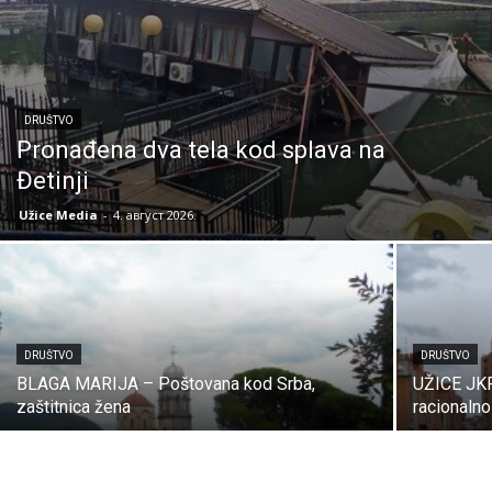
DRUŠTVO
Pronađena dva tela kod splava na
Đetinji
Užice Media
-
4. август 2026.
DRUŠTVO
DRUŠTVO
BLAGA MARIJA – Poštovana kod Srba,
UŽICE JKP
zaštitnica žena
racionalno