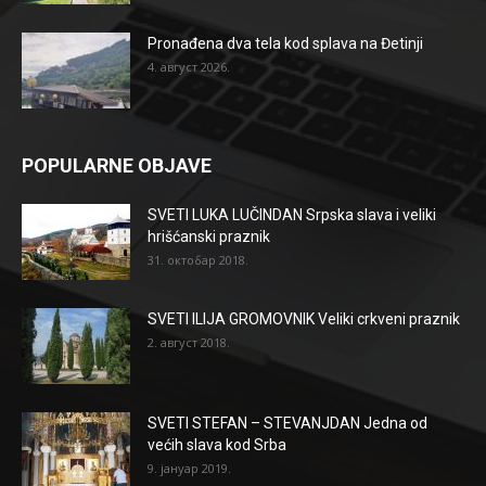
Pronađena dva tela kod splava na Đetinji
4. август 2026.
POPULARNE OBJAVE
SVETI LUKA LUČINDAN Srpska slava i veliki
hrišćanski praznik
31. октобар 2018.
SVETI ILIJA GROMOVNIK Veliki crkveni praznik
2. август 2018.
SVETI STEFAN – STEVANJDAN Jedna od
većih slava kod Srba
9. јануар 2019.