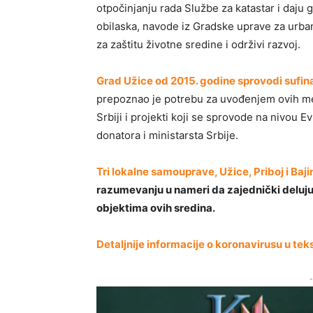
otpočinjanju rada Službe za katastar i daju 
obilaska, navode iz Gradske uprave za urba
za zaštitu životne sredine i održivi razvoj.
Grad Užice od 2015. godine sprovodi sufin
prepoznao je potrebu za uvođenjem ovih mer
Srbiji i projekti koji se sprovode na nivou 
donatora i ministarsta Srbije.
Tri lokalne samouprave, Užice, Priboj i Ba
razumevanju u nameri da zajednički deluju
objektima ovih sredina.
Detaljnije informacije o koronavirusu u te
-