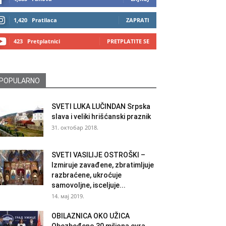
1,420
Pratilaca
ZAPRATI
423
Pretplatnici
PRETPLATITE SE
POPULARNO
SVETI LUKA LUČINDAN Srpska
slava i veliki hrišćanski praznik
31. октобар 2018.
SVETI VASILIJE OSTROŠKI –
Izmiruje zavađene, zbratimljuje
razbraćene, ukroćuje
samovoljne, isceljuje...
14. мај 2019.
OBILAZNICA OKO UŽICA