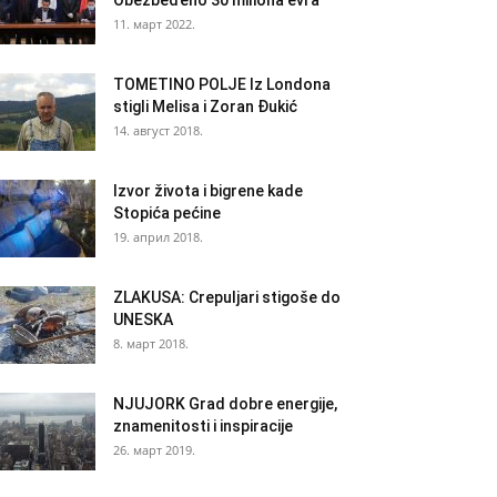
Obezbeđeno 30 miliona evra
11. март 2022.
TOMETINO POLJE Iz Londona
stigli Melisa i Zoran Đukić
14. август 2018.
Izvor života i bigrene kade
Stopića pećine
19. април 2018.
ZLAKUSA: Crepuljari stigoše do
UNESKA
8. март 2018.
NJUJORK Grad dobre energije,
znamenitosti i inspiracije
26. март 2019.