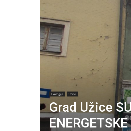
Ekologija
Užice
Grad Užice 
ENERGETSKE 