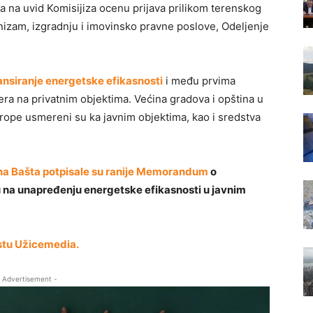
ga na uvid Komisijiza ocenu prijava prilikom terenskog
nizam, izgradnju i imovinsko pravne poslove, Odeljenje
ansiranje energetske efikasnosti
i među prvima
a na privatnim objektima. Većina gradova i opština u
Evrope usmereni su ka javnim objektima, kao i sredstva
jina Bašta potpisale su ranije Memorandum
o
 na unapređenju energetske efikasnosti u javnim
kstu Užicemedia.
 Advertisement -