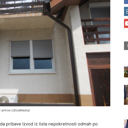
z arhive UžiceMedia)
da pribave Izvod iz lista nepokretnosti odmah po