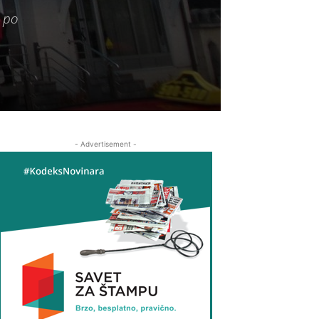
h po
- Advertisement -