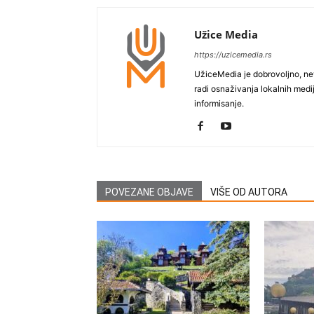
Užice Media
https://uzicemedia.rs
UžiceMedia je dobrovoljno, ne
radi osnaživanja lokalnih med
informisanje.
POVEZANE OBJAVE
VIŠE OD AUTORA