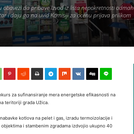
u obavezi da pribave Izvod iz lista nepokretnosti odma
ar i daju ga na uvid Komisiji za ocenu prijava prilikom
onkurs za sufinansiranje mera energetske efikasnosti na
teritoriji grada Užica.
nabavke kotlova na pelet i gas, izradu termoizolacije i
m objektima i stambenim zgradama izdvojio ukupno 40