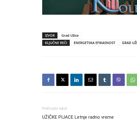
IZVOR
Grad Užice
KLJUČNE REČI
ENERGETSKA EFIKASNOST
GRAD UŽ
Prethodni tekst
UŽIČKE PIJACE Letnje radno vreme