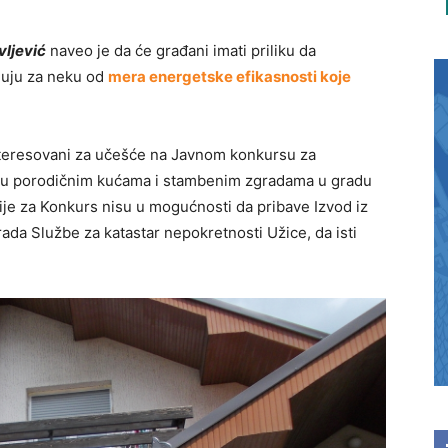
vljević
naveo je da će građani imati priliku da
juju za neku od
mera energetske efikasnosti koje
teresovani za učešće na Javnom konkursu za
i u porodičnim kućama i stambenim zgradama u gradu
ije za Konkurs nisu u mogućnosti da pribave Izvod iz
ada Službe za katastar nepokretnosti Užice, da isti