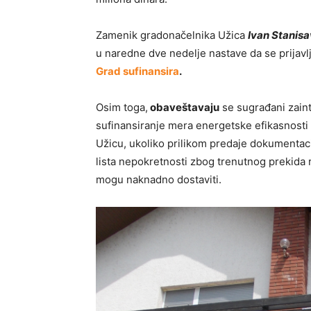
Zamenik gradonačelnika Užica
Ivan Stanisa
u naredne dve nedelje nastave da se prijavl
Grad sufinansira
.
Osim toga,
obaveštavaju
se sugrađani zain
sufinansiranje mera energetske efikasnost
Užicu, ukoliko prilikom predaje dokumentac
lista nepokretnosti zbog trenutnog prekida r
mogu naknadno dostaviti.