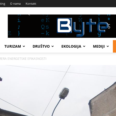
ting
O nama
Kontakt
TURIZAM
DRUŠTVO
EKOLOGIJA
MEDIJI
 MERA ENERGETSKE EFIKASNOSTI