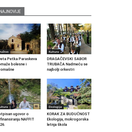
NAJNOVIJE
ruštvo
Kultura
eta Petka Paraskeva
DRAGAČEVSKI SABOR
maže bolesne i
TRUBAČA Nadmeću se
romašne
najbolji orkestri
ultura
Ekologija
tpisan ugovor o
KORAK ZA BUDUĆNOST
finansiranju NAFFIT
Ekologija, mokrogorska
26.
letnja škola