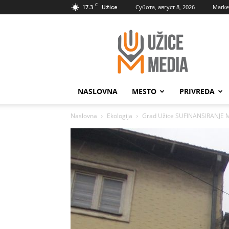
C
17.3
Субота, август 8, 2026
Marke
Užice
UžiceMedia
NASLOVNA
MESTO
PRIVREDA
Naslovna
Ekologija
Grad Užice SUFINANSIRANJE