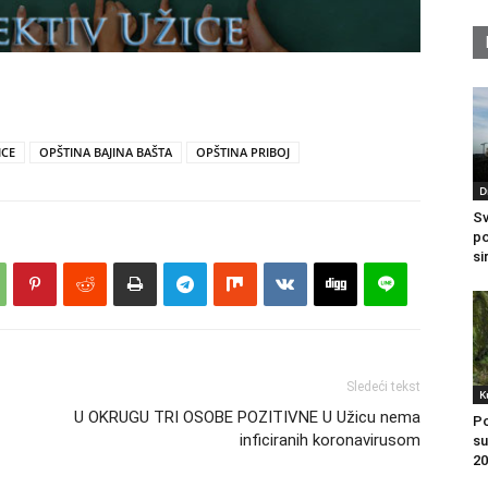
ICE
OPŠTINA BAJINA BAŠTA
OPŠTINA PRIBOJ
D
Sv
po
si
Sledeći tekst
K
U OKRUGU TRI OSOBE POZITIVNE U Užicu nema
Po
inficiranih koronavirusom
su
20