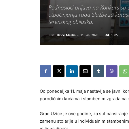
Podnosioci prijava na Konkurs su 
otpočinjanju rada Službe za katast
terenskog obilaska.
Piše:
Užice Media
-
11. мај 2020.
1085
Od ponedeljka 11. maja nastavlja se javni k
porodičnim kućama i stambenim zgradama na 
Grad Užice je ove godine, za sufinansiranje 
zamenu stolarije u individualnim stambeni
miliona dinara.