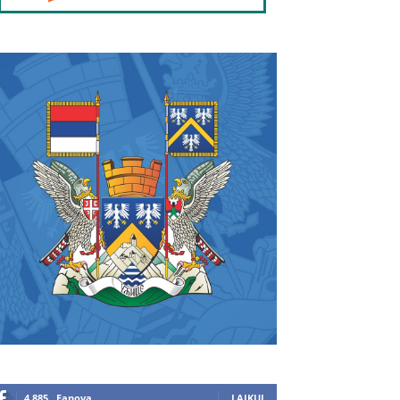
4,885
Fanova
LAJKUJ