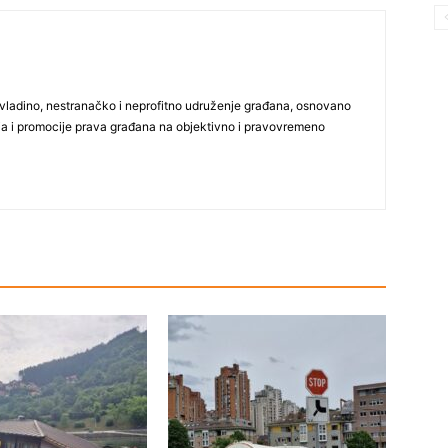
vladino, nestranačko i neprofitno udruženje građana, osnovano
ija i promocije prava građana na objektivno i pravovremeno